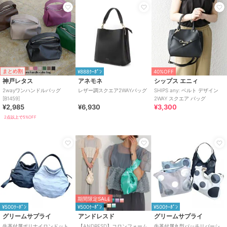
まとめ割
¥888ｸｰﾎﾟﾝ
40%OFF
神戸レタス
アネモネ
シップス エニィ
2wayワンハンドルバッグ
レザー調スクエア2WAYバッグ
SHIPS any: ベルト デザイン
[B1459]
2WAY スクエア バッグ
¥2,985
¥6,930
¥3,300
2点以上で5%OFF
期間限定SALE
¥500ｸｰﾎﾟﾝ
¥500ｸｰﾎﾟﾝ
¥500ｸｰﾎﾟﾝ
グリームサプライ
アンドレスド
グリームサプライ
牛革付属ポリナイロンドット
【ANDRESD】コロンフォーム
牛革付属丸型パッチリバーシ