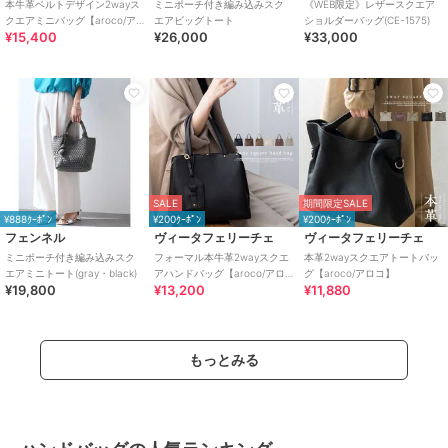
本牛革ベルトデザイン2wayス
ミニポーチ付き編み込みスク
《WEB限定》レザースクエア
クエアミニバッグ【aroco/ア
エアビッグトート
ショルダーバッグ(CE-1575)
¥15,400
¥26,000
¥33,000
ロコ】セレモニー向け
SALE
期間限定SALE
¥888ｸｰﾎﾟﾝ
¥200ｸｰﾎﾟﾝ
¥200ｸｰﾎﾟﾝ
フェンネル
ヴィータフェリーチェ
ヴィータフェリーチェ
ミニポーチ付き編み込みスク
フォーマル本牛革2wayスクエ
本革2wayスクエアトートバッ
エアミニトート(gray・black)
アハンドバッグ【aroco/アロ
グ【aroco/アロコ】
¥19,800
¥13,200
¥11,880
コ】セレモニー向け
もっとみる