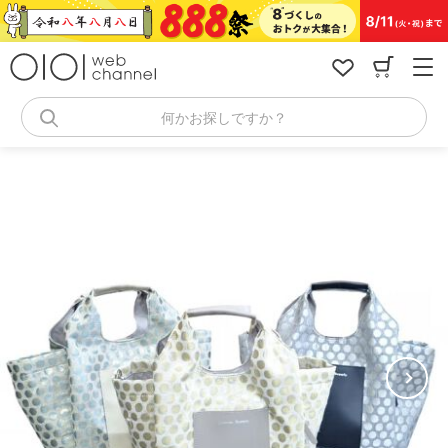
コ
ン
テ
ン
ツ
へ
何かお探しですか？
ス
キ
ッ
プ