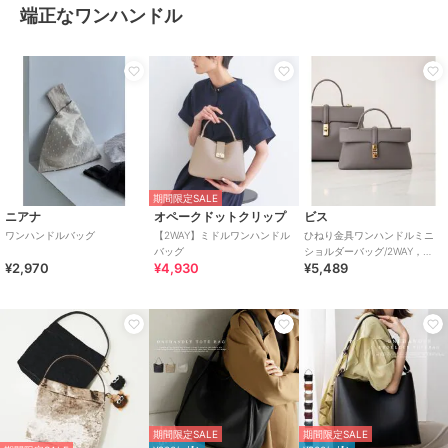
端正なワンハンドル
期間限定SALE
ニアナ
オペークドットクリップ
ビス
ワンハンドルバッグ
【2WAY】ミドルワンハンドル
ひねり金具ワンハンドルミニ
バッグ
ショルダーバッグ/2WAY，
¥2,970
¥4,930
¥5,489
WEB限定カラーあり
期間限定SALE
期間限定SALE