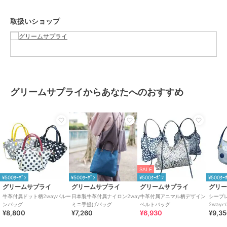
カラー
ベージュ、オフホワイト、ブラッ
ク
取扱いショップ
サイズ
F
素材
牛革 ポリエステル
商品のお取り扱い方法
お手入れ
水分が付着した場合は乾いた布等
でふき取ってください
グリームサプライからあなたへのおすすめ
特徴
バッグ
本革
/
ポリエステル素材
/
パー
ティー・結婚式・二次会
/
軽量 7
00ｇ以下
/
2WAY以上
ハンドバッグ
本革
/
ポリエステル素材
/
パー
SALE
ティー・結婚式・二次会
/
軽量 7
¥500ｸｰﾎﾟﾝ
¥500ｸｰﾎﾟﾝ
¥500ｸｰﾎﾟﾝ
¥500ｸｰ
00ｇ以下
/
2WAY以上
グリームサプライ
グリームサプライ
グリームサプライ
グリ
牛革付属ドット柄2wayバルー
日本製牛革付属ナイロン2way
牛革付属アニマル柄デザイン
シープ
ンバッグ
ミニ手提げバッグ
ベルトバッグ
2way
¥8,800
¥7,260
¥6,930
¥9,3