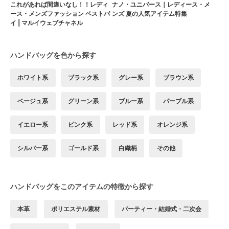
これがあれば間違いなし！！レディ
ナノ・ユニバース｜レディース・メ
ース・メンズファッション ベストバ
ンズ 夏の人気アイテム特集
イ | マルイウェブチャネル
ハンドバッグを色から探す
ホワイト系
ブラック系
グレー系
ブラウン系
ベージュ系
グリーン系
ブルー系
パープル系
イエロー系
ピンク系
レッド系
オレンジ系
シルバー系
ゴールド系
白織柄
その他
ハンドバッグをこのアイテムの特徴から探す
本革
ポリエステル素材
パーティー・結婚式・二次会