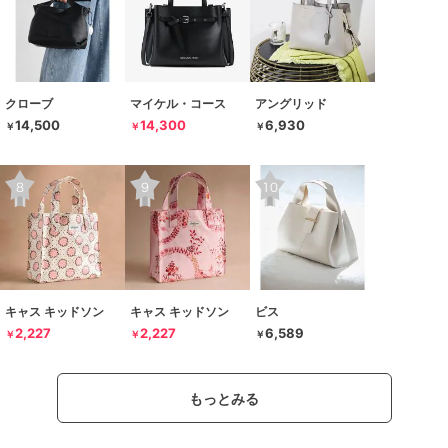
クローブ
マイケル・コース
アングリッド
14,500
14,300
6,930
￥
￥
￥
キャス キッドソン
キャス キッドソン
ビス
2,227
2,227
6,589
￥
￥
￥
もっとみる