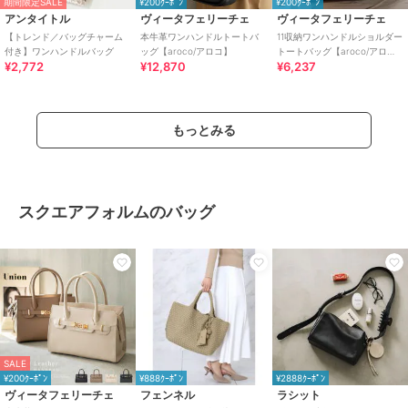
期間限定SALE
¥200ｸｰﾎﾟﾝ
¥200ｸｰﾎﾟﾝ
アンタイトル
ヴィータフェリーチェ
ヴィータフェリーチェ
【トレンド／バッグチャーム
本牛革ワンハンドルトートバ
11収納ワンハンドルショルダー
付き】ワンハンドルバッグ
ッグ【aroco/アロコ】
トートバッグ【aroco/アロ
¥2,772
¥12,870
¥6,237
コ】
もっとみる
スクエアフォルムのバッグ
SALE
¥200ｸｰﾎﾟﾝ
¥888ｸｰﾎﾟﾝ
¥2888ｸｰﾎﾟﾝ
ヴィータフェリーチェ
フェンネル
ラシット