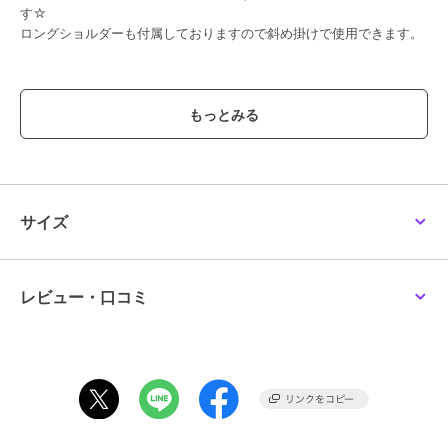
す☆
ロングショルダーも付属しておりますので斜め掛けで使用できます。
Size 約W39cm H23cm D13cm
重量 約530ｇ
仕様
素材 牛革 ポリエステル
本体 ファスナーポケット 1
内装 ファスナーポケット 1 オープンポケット2
サイズ
※皮革は、他の素材と密着すると色が移行する可能性がございます。
素材の性質上避けることができませんので、予めご了承ください。
レビュー・口コミ
ブランド
グリームサプライ
ショップ
グリームサプライ
商品カテゴリ
バッグ
／
ハンドバッグ
性別タイプ
レディース
バッグ
／
ハンドバッグ