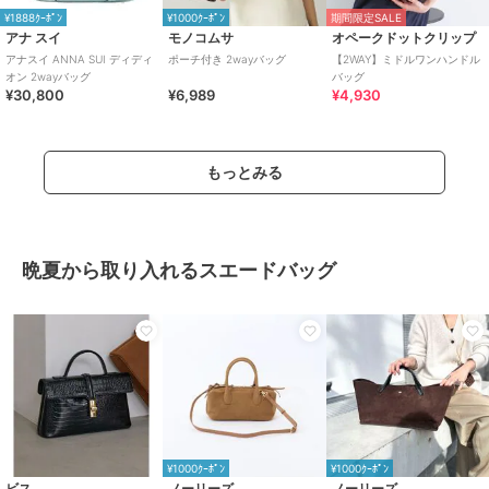
¥1888ｸｰﾎﾟﾝ
¥1000ｸｰﾎﾟﾝ
期間限定SALE
アナ スイ
モノコムサ
オペークドットクリップ
アナスイ ANNA SUI ディディ
ポーチ付き 2wayバッグ
【2WAY】ミドルワンハンドル
オン 2wayバッグ
バッグ
¥30,800
¥6,989
¥4,930
もっとみる
晩夏から取り入れるスエードバッグ
¥1000ｸｰﾎﾟﾝ
¥1000ｸｰﾎﾟﾝ
ビス
ノーリーズ
ノーリーズ