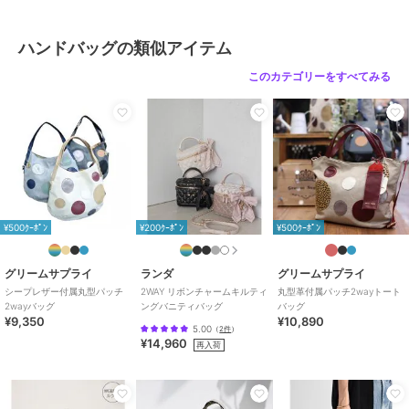
ハンドバッグの類似アイテム
このカテゴリーをすべてみる
¥500ｸｰﾎﾟﾝ
¥200ｸｰﾎﾟﾝ
¥500ｸｰﾎﾟﾝ
グリームサプライ
ランダ
グリームサプライ
シープレザー付属丸型パッチ
2WAY リボンチャームキルティ
丸型革付属パッチ2wayトート
2wayバッグ
ングバニティバッグ
バッグ
¥9,350
¥10,890
5.00
（
2件
）
¥14,960
再入荷