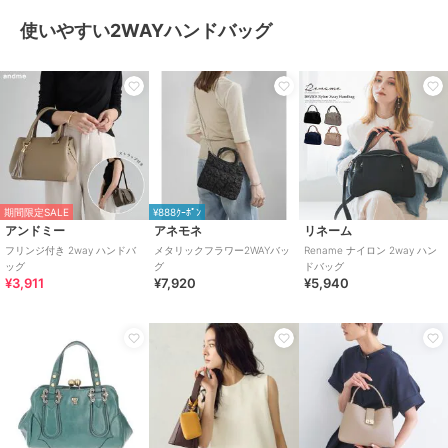
使いやすい2WAYハンドバッグ
期間限定SALE
¥888ｸｰﾎﾟﾝ
アンドミー
アネモネ
リネーム
フリンジ付き 2way ハンドバ
メタリックフラワー2WAYバッ
Rename ナイロン 2way ハン
ッグ
グ
ドバッグ
¥3,911
¥7,920
¥5,940