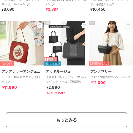
サークル2wayバッグ
バッグ
ブル手提げバッグ
¥8,690
¥3,894
¥10,450
PR
PR
PR
まとめ割
19%OFF
期間限定SALE
¥200ｸｰﾎﾟﾝ
アンアナザーアンジェラス
アッドルージュ
アンナマリー
チェリー刺繍スクエアがま口
【軽量】 選べる フォーマルバ
フナゾコ型2WAYハンドバッグ
バッグ
ッグ レディース / 冠婚葬祭
11,000
¥
11,990
2,990
¥
¥
2点以上で5%OFF
もっとみる