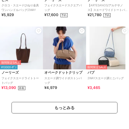
クロコ・スエードひねり金具
フェイクスエードスクエアバ
【ARTESANOS/アルテサノ
ワンハンドルバッグ/2WAY
ッグ
ス】スエードワイドトートバ
¥5,929
¥17,600
¥21,780
ッグ
予約
予約
期間限定SALE
¥1000ｸｰﾎﾟﾝ
期間限定SALE
ノーリーズ
オペークドットクリップ
バブ
フェイクスエードライトトー
スエード調ワイドボストンバ
2WAYスエード調ミニバッグ
トバッグ
ッグ
¥13,090
¥4,979
¥3,465
新着
もっとみる