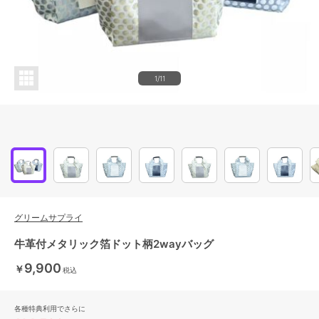
1/11
グリームサプライ
牛革付メタリック箔ドット柄2wayバッグ
9,900
￥
税込
各種特典利用でさらに