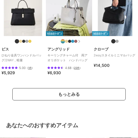
¥888ｸｰﾎﾟﾝ
¥888ｸｰﾎﾟﾝ
ビス
アングリッド
クローブ
ひねり金具ワンハンドルバッ
キーリングチャーム付 両ア
2wayスタイルミニマルバッグ
グ/2WAY，軽量
オリポケット ハンドバッグ
¥14,500
5.00
4.68
（
1件
）
（
25件
）
¥5,929
¥6,930
もっとみる
あなたへのおすすめアイテム