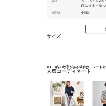
素材
コットン70％ ポリ
商品のお取り扱い
原産国
中国製
サイズ
※ ( )内の数字がある場合は、ヌード
人気コーディネート