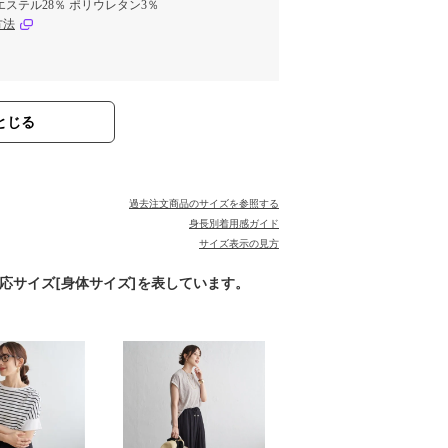
エステル28％ ポリウレタン3％
方法
とじる
過去注文商品のサイズを参照する
身長別着用感ガイド
サイズ表示の見方
対応サイズ[身体サイズ]を表しています。