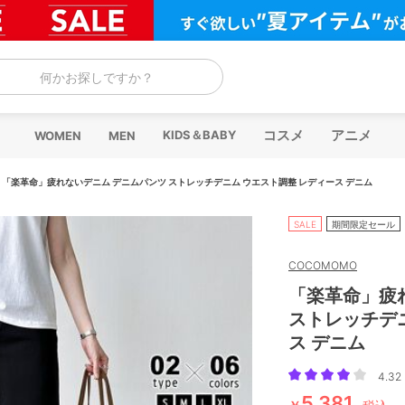
何かお探しですか？
コスメ
アニメ
KIDS＆BABY
WOMEN
MEN
/
「楽革命」疲れないデニム デニムパンツ ストレッチデニム ウエスト調整 レディース デニム
SALE
期間限定セール
COCOMOMO
「楽革命」疲
ストレッチデ
ス デニム
4.32 
5,381