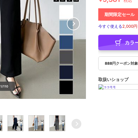
￥
税込
期間限定セール
今すぐ使える
2,000円
カラ
888円クーポン対
取扱いショップ
1/110