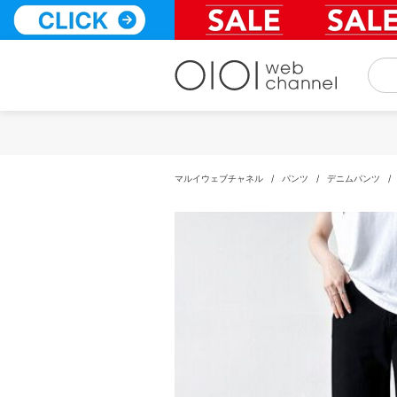
コ
ン
テ
ン
ツ
へ
ス
キ
ッ
プ
マルイウェブチャネル
/
パンツ
/
デニムパンツ