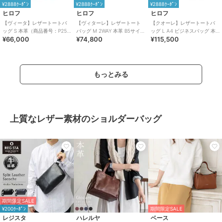
¥2888ｸｰﾎﾟﾝ
¥2888ｸｰﾎﾟﾝ
¥2888ｸｰﾎﾟﾝ
ヒロフ
ヒロフ
ヒロフ
【ヴィータ】レザートートバ
【ヴィターレ】レザートート
【クオーレ】レザートートバ
ッグ S 本革（商品番号：P25-
バッグ M 2WAY 本革 B5サイズ
ッグ L A4 ビジネスバッグ 本
¥66,000
¥74,800
¥115,500
20310）
（商品番号：P25－26641）
革（商品番号：P25－35642）
もっとみる
上質なレザー素材のショルダーバッグ
期間限定SALE
¥200ｸｰﾎﾟﾝ
期間限定SALE
レジスタ
ハレルヤ
ベース