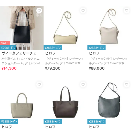
SALE
¥200ｸｰﾎﾟﾝ
¥2888ｸｰﾎﾟﾝ
¥2888ｸｰﾎﾟﾝ
ヴィータフェリーチェ
ヒロフ
ヒロフ
本牛革ベルトハンドルスクエ
【ヴィータCMH】レザーショ
【ヴィータCMH】レザーショ
アショルダーバッグ【aroco/
ルダーバッグ S 2WAY 本革
ルダーバッグ S 2WAY 本革
¥14,300
¥79,200
¥88,000
アロコ】
（商品番号：P25－35530）
（商品番号：P25－35531）
¥2888ｸｰﾎﾟﾝ
¥2888ｸｰﾎﾟﾝ
¥2888ｸｰﾎﾟﾝ
ヒロフ
ヒロフ
ヒロフ