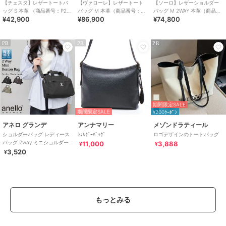
【チェスタ】レザートートバ
【ヴァローレ】レザートート
【ソーロ】レザーショルダー
ッグ S 本革 （商品番号：P25
バッグ M 本革（商品番号：
バッグ M 2WAY 本革（商品番
¥42,900
¥86,900
¥74,800
－30530）
P25-35313）
号：P25-20609）
PR
PR
PR
期間限定SALE
期間限定SALE
¥200ｸｰﾎﾟﾝ
アネロ グランデ
アンナマリー
メゾンドラティール
ショルダーバッグ レディース
ｼｮﾙﾀﾞｰﾊﾞｯｸﾞ
ロゴデザインのトートバッグ
バッグ 2way ミニショルダー
11,000
3,888
¥
¥
バッグ ミニボストンバッグ 撥
3,520
¥
水
もっとみる