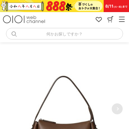
コ
ン
テ
ン
ツ
へ
何かお探しですか？
ス
キ
ッ
プ