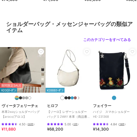
バッグ
／
ショルダーバッグ・メ
39316）
ッセンジャーバッグ
カラー
ビター（２４３）、ツンドラ（７
１０）、シルク（２０４）、シェ
ショルダーバッグ・メッセンジャーバッグの類似ア
ード（２１５）、ミンク（５６
イテム
４）、カーム（４５１）
このカテゴリーをすべてみる
サイズ
０１（Ｂ５未満）
素材
外側：牛革（クロモH） 内側：ピ
ッグスエード
商品のお取り扱い方法
特徴
バッグ
本革
/
無地
/
ロゴ
/
ビジネス
/
期間限定SALE
カジュアル
/
セレモニー・入学
¥200ｸｰﾎﾟﾝ
¥2888ｸｰﾎﾟﾝ
式・卒業式
/
2WAY以上
/
旅行・
出張対応
ヴィータフェリーチェ
ヒロフ
フェイラー
本革2wayショルダーバッグ
【ソーロ】レザーショルダー
ハイジ スマホショルダー
ショルダーバッグ・メッセンジャ
【aroco/アロコ】
バッグ S 2WAY 本革（商品番
HE-231368
ーバッグ
号：P25-20608）
4.50
5.00
4.84
（
30件
）
（
2件
）
（
19件
）
本革
/
無地
/
ロゴ
/
ビジネス
/
¥11,880
¥68,200
¥14,300
カジュアル
/
セレモニー・入学