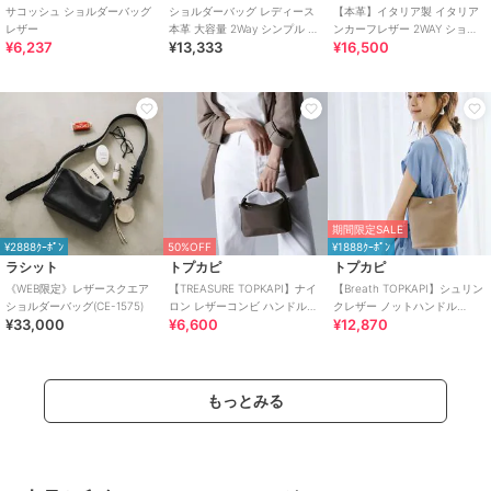
サコッシュ ショルダーバッグ
ショルダーバッグ レディース
【本革】イタリア製 イタリア
レザー
本革 大容量 2Way シンプル き
ンカーフレザー 2WAY ショル
¥6,237
¥13,333
¥16,500
れいめ イタリアンレザー
ダーバッグ
期間限定SALE
¥2888ｸｰﾎﾟﾝ
50%OFF
¥1888ｸｰﾎﾟﾝ
ラシット
トプカピ
トプカピ
《WEB限定》レザースクエア
【TREASURE TOPKAPI】ナイ
【Breath TOPKAPI】シュリン
ショルダーバッグ(CE-1575)
ロン レザーコンビ ハンドルオ
クレザー ノットハンドル
¥33,000
¥6,600
¥12,870
ープン ミニ ショルダーバッグ
2way ショルダーバッグ
もっとみる