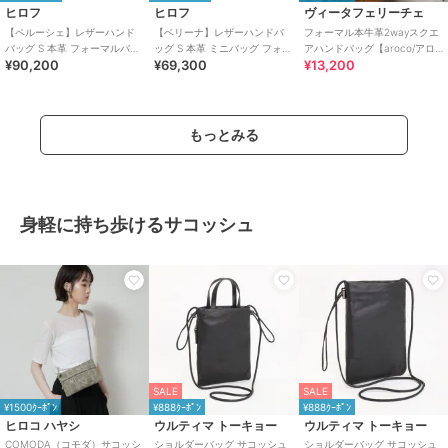
ヒロフ
ヒロフ
ヴィータフェリーチェ
【ペルーシェ】レザーハンド
【ベリーナ】レザーハンドバ
フォーマル本牛革2wayスクエ
バッグ S 本革 フォーマルバッ
ッグ S 本革 ミニバッグ フォー
アハンドバッグ【aroco/アロ
¥90,200
¥69,300
¥13,200
グ（商品番号：P25-20708）
マルバッグ（商品番号：P25-
コ】セレモニー向け
10400）
もっとみる
身軽に持ち歩けるサコッシュ
SALE
SALE
¥1500ｸｰﾎﾟﾝ
¥888ｸｰﾎﾟﾝ
¥888ｸｰﾎﾟﾝ
ヒロコ ハヤシ
ウルティマ トーキョー
ウルティマ トーキョー
COMODA（コモダ）サコッシ
ショルダーバッグ サコッシュ
ショルダーバッグ サコッシュ