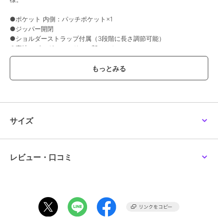
●ポケット 内側：パッチポケット×1
●ジッパー開閉
●ショルダーストラップ付属（3段階に長さ調節可能）
●裏地：ピッグスエード（一部コットン）
※裏地のカラーは商品のカラーによって異なります。
※ハンドル・ショルダーストラップは鞄から外した状態で発送いたし
ます。ご使用前にお好みの長さに取り付けてお使いください。
【おすすめのご使用シーン】
ショッピングやカフェ巡り、休日のリラックスしたシーンはもちろん
のこと、セレモニーバッグとしてもおすすめです。
サイズ
【素材】
＜CMH（クロモエイチ）＞
牛革、クロームなめし、小シボ型押し。
しなやかで伸縮性が高い、14ヵ月以下の小さなメス牛のみを使用。
レビュー・口コミ
丁寧にクロームなめしをする事で軽量に仕上がり、絶妙なニュアンス
カラーを美しく表現することも可能です。
【グループについて】
2WAY仕様の機能を兼ねたころんとした小さなバックルが特徴のグル
ープSALTO（サルト：イタリア語で「ホップ」「最初の一歩」）と名