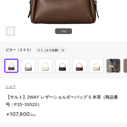
1/43
ビター（２４３）
０１（Ｂ５未満）
○
ヒロフ
【サルト】2WAY レザーショルダーバッグ S 本革（商品番
号：P25-35520）
107,800
￥
税込