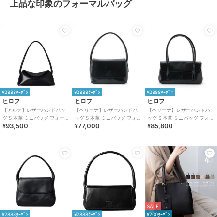
上品な印象のフォーマルバッグ
¥2888ｸｰﾎﾟﾝ
¥2888ｸｰﾎﾟﾝ
¥2888ｸｰﾎﾟﾝ
ヒロフ
ヒロフ
ヒロフ
【アルテ】レザーハンドバッ
【ベリーナ】レザーハンドバ
【ベリーナ】レザーハンドバ
グ S 本革 ミニバッグ フォーマ
ッグ S 本革 ミニバッグ フォー
ッグ S 本革 ミニバッグ フォー
¥93,500
¥77,000
¥85,800
ルバッグ（商品番号：P25－
マルバッグ（商品番号：P25-
マルバッグ（商品番号：P25-
10526）
10401）
10402）
SALE
¥2888ｸｰﾎﾟﾝ
¥2888ｸｰﾎﾟﾝ
¥200ｸｰﾎﾟﾝ