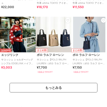
ュ
牛革 ultima TOKYO アイオ
牛革 ultima TOKYO アイオ
¥22,000
¥16,170
¥11,550
11982
11981
まとめ割
まとめ割
30%OFF
エッジリンク
ポロ ラルフ ローレン
ポロ ラルフ ローレン
サコッシュ ショルダーバッグ
サコッシュ【POLO RALPH
サコッシュ【POLO RALPH
シンプル EDGELINK ハイフノ
LAUREN（ポロ ラルフ ローレ
LAUREN（ポロ ラルフ ローレ
¥3,003
¥7,700
¥7,150
ーム
ン）】
ン）】
3点以上で8%OFF
3点以上で8%OFF
もっとみる