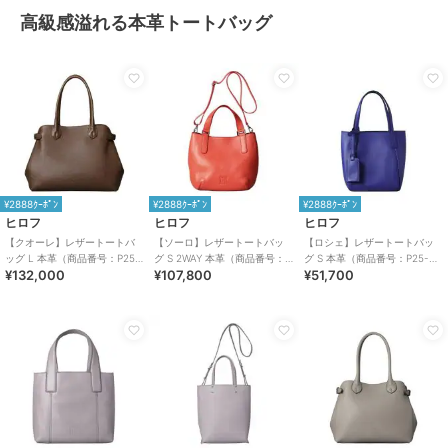
高級感溢れる本革トートバッグ
¥2888ｸｰﾎﾟﾝ
¥2888ｸｰﾎﾟﾝ
¥2888ｸｰﾎﾟﾝ
ヒロフ
ヒロフ
ヒロフ
【クオーレ】レザートートバ
【ソーロ】レザートートバッ
【ロシェ】レザートートバッ
ッグ L 本革（商品番号：P25-
グ S 2WAY 本革（商品番号：
グ S 本革（商品番号：P25-
¥132,000
¥107,800
¥51,700
35443）
P25-20434）
30903）