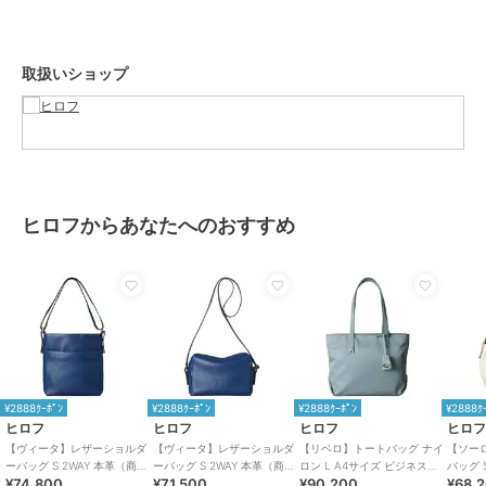
づけられたグループ。
これまでに歩んできた日々を大切にしながら、さらに次の踏み出した
い一歩を「サルト」とともに。
取扱いショップ
そんな思いから誕生しました。
※商品ご購入時にお渡しするお買上げ証明書にお取り扱い上のご注意
とお手入れについての表示がございますのでよくお読みください。
※照明の関係により、実際よりも色味が違って見える場合がありま
ヒロフからあなたへのおすすめ
す。また、パソコン・スマートフォンなどの環境により、若干製品と
画像のカラーが異なる場合もございます。
重量:約550g(サンプル重量)
ブランド
ヒロフ
ショップ
ヒロフ
¥2888ｸｰﾎﾟﾝ
¥2888ｸｰﾎﾟﾝ
¥2888ｸｰﾎﾟﾝ
¥2888ｸ
商品カテゴリ
バッグ
／
ショルダーバッグ・メ
ヒロフ
ヒロフ
ヒロフ
ヒロ
ッセンジャーバッグ
【ヴィータ】レザーショルダ
【ヴィータ】レザーショルダ
【リベロ】トートバッグ ナイ
【ソー
ーバッグ S 2WAY 本革（商品
ーバッグ S 2WAY 本革（商品
ロン L A4サイズ ビジネスバ
バッグ 
性別タイプ
レディース
¥74,800
¥71,500
¥90,200
¥68,
番号：P25-20100）
番号：P25-20020）
ッグ（商品番号：P25-
号：P25