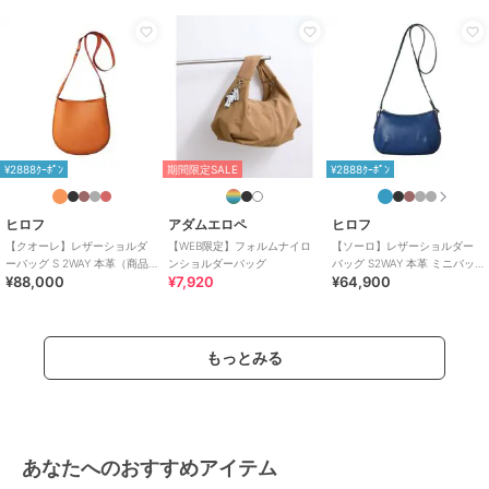
式・卒業式
/
2WAY以上
/
旅行・
出張対応
原産国
イタリア製
¥2888ｸｰﾎﾟﾝ
期間限定SALE
¥2888ｸｰﾎﾟﾝ
ヒロフ
アダムエロペ
ヒロフ
【クオーレ】レザーショルダ
【WEB限定】フォルムナイロ
【ソーロ】レザーショルダー
ーバッグ S 2WAY 本革（商品
ンショルダーバッグ
バッグ S2WAY 本革 ミニバッ
¥88,000
¥7,920
¥64,900
番号：P25-35440）
グ（商品番号：P25-20433）
もっとみる
あなたへのおすすめアイテム