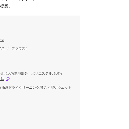
を提案。
ウス
プス
／
ブラウス
)
: 100%無地部分 ポリエステル: 100%
方法
 石油系ドライクリーニング弱 ごく弱いウエット