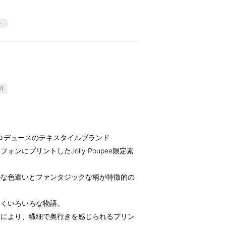
1
氏プロデュースのテキスタイルブランド
フォンにプリントしたJolly Poupee限定素
ルな色遣いとファンタジックな柄が特徴的の
覗くいろいろな物語。
とにより、繊細で奥行きを感じられるプリン