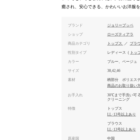
癒され、安心できる、かわいいお洋服
ブランド
ジョリープッペ
ショップ
ローズティアラ
商品カテゴリ
トップス
／
ブラ
性別タイプ
レディース
(
トッ
カラー
ブルー、ベージュ
サイズ
38,42,46
素材
柄部分 ポリエステル
商品のお取り扱い
お手入れ
30℃まで手洗い可
クリーニング
特徴
トップス
LL･13号以上あり
ブラウス
LL･13号以上あり
原産国
中国