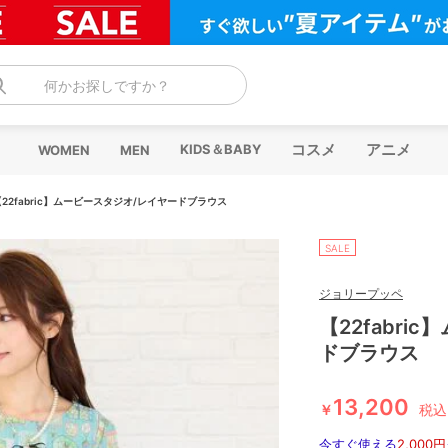
何かお探しですか？
コスメ
アニメ
KIDS＆BABY
WOMEN
MEN
【22fabric】ムービースタジオ/レイヤードブラウス
SALE
ジョリープッペ
【22fabri
ドブラウス
13,200
￥
税込
今すぐ使える
2,000円