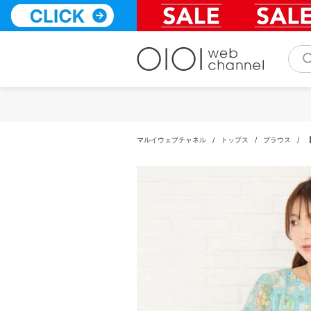
コ
ン
テ
ン
ツ
へ
ス
キ
ッ
プ
マルイウェブチャネル
/
トップス
/
ブラウス
/