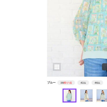
ブルー
38
残り1点
42
△
46
△