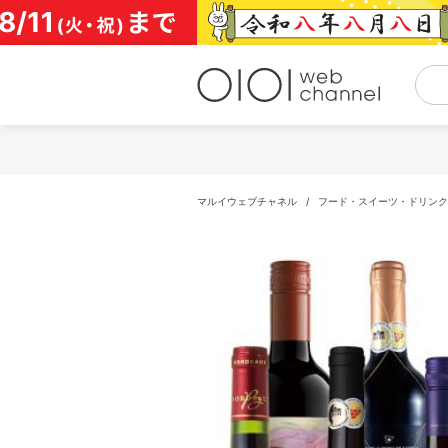
コ
ン
テ
ン
ツ
へ
ス
キ
ッ
プ
マルイウェブチャネル
/
フード・スイーツ・ドリンク