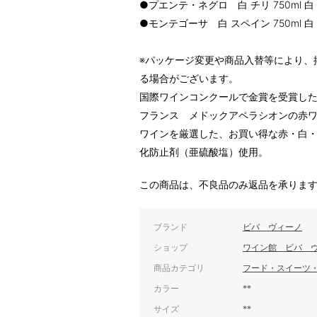
●プエンテ・ネグロ 白 チリ 750ml 白
●モンテゴーサ 白 スペイン 750ml 白
※パッケージ変更や商品入替等により、
る場合がございます。
国際ワインコンクールで金賞を受賞し
フランス メドックアペラシオンの赤
ワインを厳選した、お買い得な赤・白・
化防止剤（亜硫酸塩）使用。
この商品は、不良品のみ返品を承りま
ブランド
ビバ ヴィーノ
ショップ
ワイン館 ビバ 
商品カテゴリ
フード・スイーツ
カラー
**
サイズ
**