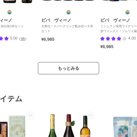
ィーノ
ビバ ヴィーノ
ビバ ヴィーノ
ク赤白泡3本セット
大奉仕！スパークリング飲み比べ５本
ミシュラン採用ワイナリー
セット
派ワイン入り！ソムリエ厳
ット
5.00
4.00
（
1件
）
¥6,985
¥6,985
もっとみる
イテム