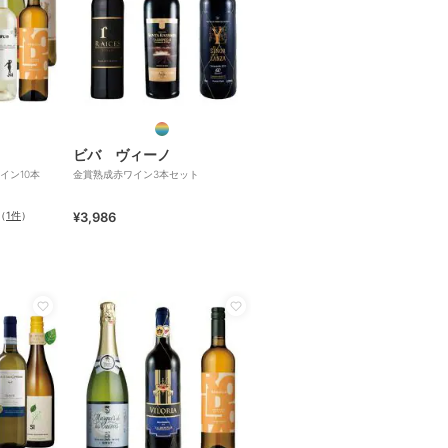
ビバ ヴィーノ
イン10本
金賞熟成赤ワイン3本セット
（
1件
）
¥3,986