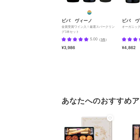
ビバ ヴィーノ
ビバ ヴ
金賞受賞ワイン入！厳選スパークリン
オーガニッ
グ3本セット
5.00
（
1件
）
¥3,986
¥4,862
あなたへのおすすめア