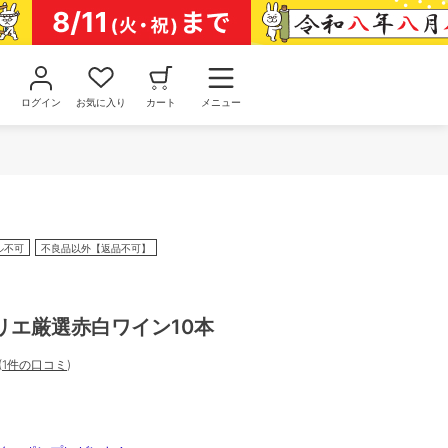
ログイン
お気に入り
カート
メニュー
ル不可
不良品以外【返品不可】
リエ厳選赤白ワイン10本
(
1件の口コミ
)