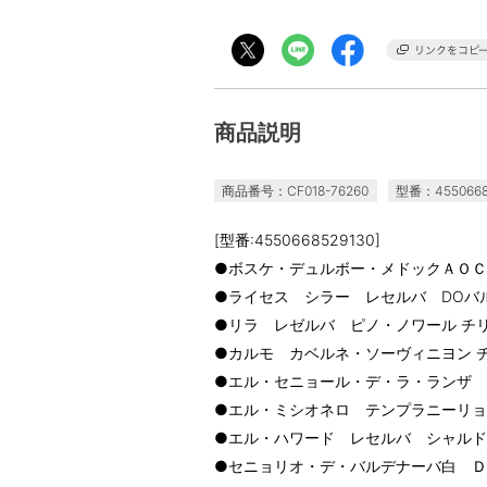
商品説明
商品番号：CF018-76260
型番：4550668
[型番:4550668529130]
●ボスケ・デュルボー・メドックＡＯＣ フ
●ライセス シラー レセルバ DOバルデ
●リラ レゼルバ ピノ・ノワール チリ 7
●カルモ カベルネ・ソーヴィニヨン チリ 
●エル・セニョール・デ・ラ・ランザ テン
●エル・ミシオネロ テンプラニーリョ ス
●エル・ハワード レセルバ シャルドネ 
●セニョリオ・デ・バルデナーバ白 ＤＯバ