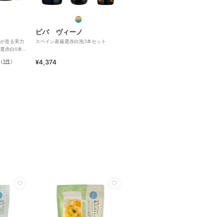
ビバ ヴィーノ
が造る実力
スペイン産厳選赤白泡3本セット
選赤白6本セ
（
1件
）
¥4,374