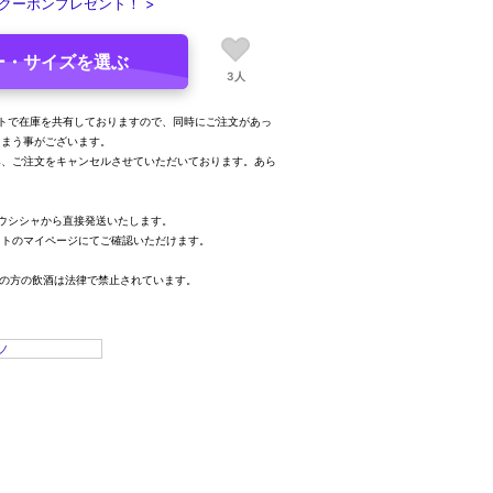
クーポンプレゼント！ >
ー・サイズを選ぶ
3人
トで在庫を共有しておりますので、同時にご注文があっ
しまう事がございます。
み、ご注文をキャンセルさせていただいております。あら
。
ウシシャから直接発送いたします。
イトのマイページにてご確認いただけます。
満の方の飲酒は法律で禁止されています。