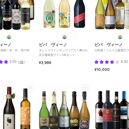
ィーノ
ビバ ヴィーノ
ビバ ヴィーノ
福袋！赤・白・泡10本
オレンジワインサングリア入！爽やか
大特価！ソムリエ厳選白ワ
甘口微発泡ワイン3本セット
5.00
4.00
（
1件
）
¥3,986
¥10,000