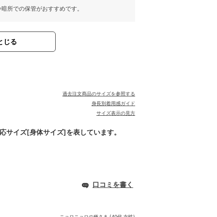
冷暗所での保管がおすすめです。
とじる
過去注文商品のサイズを参照する
身長別着用感ガイド
サイズ表示の見方
対応サイズ[身体サイズ]を表しています。
口コミを書く
ニョロニョロの種
さま (40代 女性)