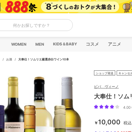
何かお探しですか？
コスメ
アニメ
KIDS＆BABY
WOMEN
MEN
/
お酒
/
大奉仕！ソムリエ厳選赤白ワイン10本
ショップ発送
キャンセ
ビバ ヴィーノ
大奉仕！ソム
4.00 
10,000
￥
税込