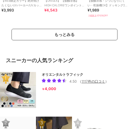
【WEB限定カラー】絶対焼け
【UNISEX】 【接触冷感】
【接触冷感・シワになりにく
たくないUVパーカー/UVカッ
HIGH CALORIEワンポイントT
い・乾燥機OK】ドッキング2
¥3,993
¥4,543
¥1,989
ト・接触冷感
シャツ
段フリルTシャツ 全2色
2点以上で10%OFF
もっとみる
スニーカーの人気ランキング
オリエンタルトラフィック
4.50
（
1117件の口コミ
）
4,000
￥