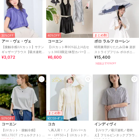
まとめ割
30%OFF
40%OFF
アー・ヴェ・ヴェ
コーエン
ポロ ラルフ ローレン
【接触冷感/UVカット】サテン
【UVカット率90%以上/4点セ
晴雨兼用折りたたみ日傘 楽折
ギャザーブラウス【吸水速乾/
ット/WEB限定/体型カバー】シ
ストライプフリル ポロポニー
¥3,072
¥6,600
¥15,400
イージーケア】
ュシュ付きアソートスイムウ
ワンポイント 遮光 遮熱 UV
エア（イン
3点以上で10%OFF
まとめ割
50%OFF
¥200ｸｰﾎﾟﾝ
コーエン
コカ
インディヴィ
【UVカット・接触冷感】
＼再入荷！！／【UVパーカ
【UVケア／吸汗速乾／着映
WELLTECT（ウェルテクト）
ー・UPF50＋】UVカットティ
え】フリルピンタックブラウ