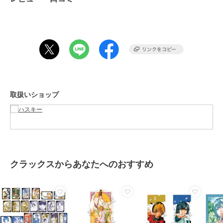
※サイズ感には個人差がある為、ご参考程度にお考え下さい。
期間限定セール開催中
期間限定SALE
期間限定SALE
¥200ｸｰﾎﾟﾝ
¥200ｸｰﾎﾟﾝ
ブランド
ハスキー
ハスキー
ハスキー
ショップ
ハスキー
TOKYO CAMPGO 全天
KITSON キットソン 厚
候型 4cm4時間防水 ハ
底 ウェッジソール 軽量
商品カテゴリ
シューズ
／
スニーカー
イカットスニーカー
レースアップ ローカッ
1,980
2,479
¥
¥
取扱いショップ
トツイードスニーカー
性別タイプ
レディース
シューズ
／
スニーカー
カラー
BEIGE、BL/BL、WHITE
サイズ
4サイズ展開
素材
アッパー：ニット、アウトソー
クラックスからあなたへのおすすめ
ル：EVA
商品のお取り扱い方法
原産国
中国