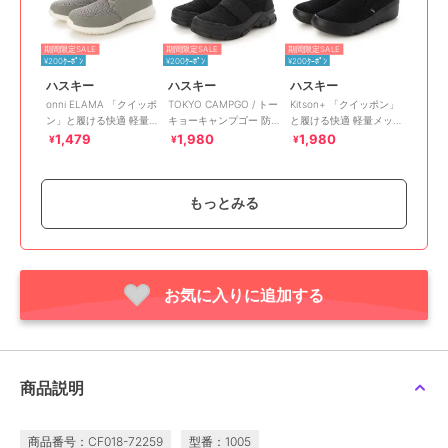
期間限定SALE
期間限定SALE
期間限定SALE
¥200ｸｰﾎﾟﾝ
¥200ｸｰﾎﾟﾝ
¥200ｸｰﾎﾟﾝ
ハスキー
ハスキー
ハスキー
onni ELAMA 「クイッポ
TOKYO CAMPGO / トー
Kitson+ 「クイッポン」
ン」と履ける快適 軽量
キョーキャンプゴー 防
と履ける快適 軽量メッ
メッシュレースアップカ
滑ボリュームソール 防
シュ ウェーブソール ス
1,479
1,980
1,980
¥
¥
¥
ジュアルスニーカー
水スリッポンスニーカー
リッポン スニーカー
もっとみる
期間限定SALE
期間限定SALE
期間限定SALE
お気に入りに追加する
¥200ｸｰﾎﾟﾝ
¥200ｸｰﾎﾟﾝ
¥200ｸｰﾎﾟﾝ
ハスキー
ハスキー
ハスキー
Kitson キットソン レー
TOKYO CAMPGO / トー
TOKYO☆CAMPGO 防滑
ス切り替え 厚底 軽量 ウ
キョーキャンプゴー 防
ボリュームソール ナイ
ェーブソール スニーカ
滑ボリュームソール ナ
ロン ハイカット防水ス
1,980
1,980
1,980
¥
¥
¥
商品説明
ー
イロン 防水スニーカー
ニーカー
商品番号：CF018-72259
型番：1005