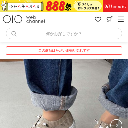
コ
ン
テ
ン
ツ
へ
何かお探しですか？
ス
キ
ッ
この商品はただいま売り切れです
プ