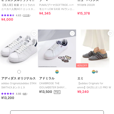
【再入荷】軽量 オリトラのス
PUMA/プーマ/SOFTRIDE ハー
ﾗｲﾌｽﾀｲﾙ 2002R
ニーカー人気NO.1 ニットスニ
モニー LCM EASE IN/ランニ
¥4,345
¥15,378
ーカー スリッポン /3709
ング
4.63
（
1117件
）
¥4,000
40%OFF
アディダス オリジナルス
アドミラル
エミ
adidas Originals/adidas STAN
CAMBRIDGE THE
【adidas Originals for
SMITH/スタンスミス
IDOLM@STER SHINY
emmi】GAZELLE LO PRO W
¥13,500
¥9,240
COLORS Edition
予約
4.66
（
6件
）
¥13,200