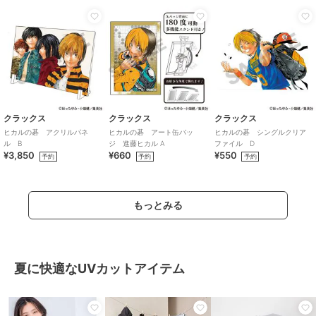
クラックス
クラックス
クラックス
ヒカルの碁 アクリルパネ
ヒカルの碁 アート缶バッ
ヒカルの碁 シングルクリア
ル B
ジ 進藤ヒカル A
ファイル D
¥3,850
¥660
¥550
予約
予約
予約
もっとみる
夏に快適なUVカットアイテム