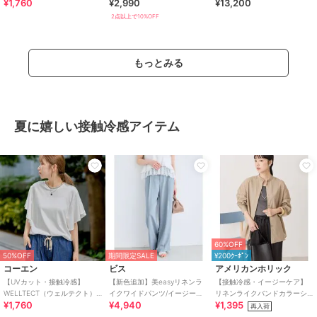
¥1,760
¥2,990
¥13,200
USAコットン フレアスリーブ
アードパーカー 全4色
ス
Tシャツ（イ
2点以上で10%OFF
もっとみる
夏に嬉しい接触冷感アイテム
60%OFF
50%OFF
期間限定SALE
¥200ｸｰﾎﾟﾝ
コーエン
ビス
アメリカンホリック
【UVカット・接触冷感】
【新色追加】美easyリネンラ
【接触冷感・イージーケア】
WELLTECT（ウェルテクト）
イクワイドパンツ/イージーケ
リネンライクバンドカラーシ
¥1,760
¥4,940
¥1,395
USAコットン フレアスリーブ
ア・接触冷感・セットアップ
ャツ
再入荷
Tシャツ（イ
対応