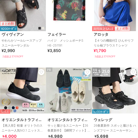
まとめ割
期間限定SALE
まとめ割
¥200ｸｰﾎﾟﾝ
ヴィヴィアン
フェイラー
アロッタ
やわらかソールレースアップ
ハイジ メッシュポーチS
【４つの機能付】ひんやりフ
スニーカーサンダル
HE-251191
リル袖ブラウスＴシャツ
¥2,990
¥3,850
¥1,790
2点以上で10%OFF
3点以上で10%OFF
PR
PR
PR
SALE
¥200ｸｰﾎﾟﾝ
オリエンタルトラフィック
オリエンタルトラフィック
ウェレッグ
【再入荷】軽量 オリトラのス
サッと履けるスニーカー【26
26春夏新作 スポッと履ける ハ
ニーカー人気NO.1 ニットスニ
春夏新作】【瞬間フィット】
ンズフリー スニーカーサンダ
ーカー スリッポン /3709
ゴム紐メッシュスニーカ
ル
4,000
4,980
5,698
¥
¥
¥