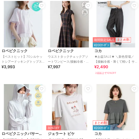
期間限定SALE
まとめ割
¥200ｸｰﾎﾟﾝ
ロペピクニック
ロペピクニック
コカ
【ベストヒット】70シルケッ
ウエストタックチェックアソ
★お盆SALE★ ＼新色登場／
トシアードッキングトップス/
ートワンピース/接触冷感・防
【接触冷感・薄くて軽い】サ
¥3,993
¥7,997
¥2,490
着丈が選べる・UVカット・接
シワ・リンクコーデ
マーデニムウエストゴムイー
触冷感
ジーパンツ 全4色
2点以上で10%OFF
まとめ割
30%OFF
¥200ｸｰﾎﾟﾝ
ロペピクニックパサージュ
ジェラート ピケ
コカ