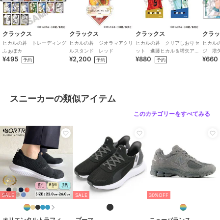
クラックス
クラックス
クラックス
クラ
ヒカルの碁 トレーディング
ヒカルの碁 ジオラマアクリ
ヒカルの碁 クリアしおりセ
ヒカル
ふぁぼカ
ルスタンド レッド
ット 進藤ヒカル＆塔矢アキ
ジ 塔
¥495
¥2,200
¥880
¥660
ラ
予約
予約
予約
スニーカーの類似アイテム
このカテゴリーをすべてみる
SALE
SALE
30%OFF
オリエンタルトラフィック
プーマ
ニューバランス