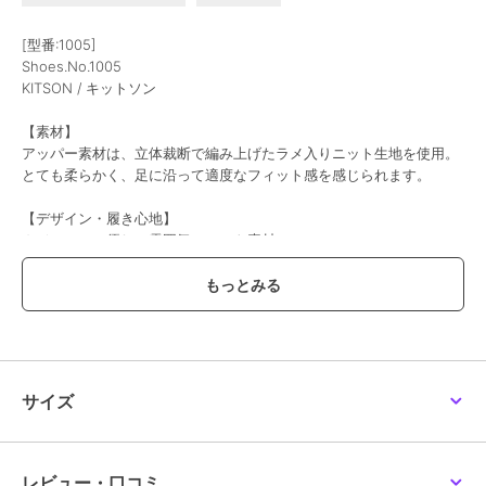
[型番:1005]
Shoes.No.1005
期間限定SALE
期間限定SALE
期間限定SALE
KITSON / キットソン
¥200ｸｰﾎﾟﾝ
¥200ｸｰﾎﾟﾝ
¥200ｸｰﾎﾟﾝ
ハスキー
ハスキー
ハスキー
【素材】
husky Co.Ltd. onni
onni ELAMA 軽量 フラ
Kitson+ 「クイッポン」
アッパー素材は、立体裁断で編み上げたラメ入りニット生地を使用。
ELAMA 丸ごと洗える オ
ワー刺繍ローカットキャ
と履ける快適 軽量メッ
ブリークトゥ スニーカ
ンバススニーカー
シュ ウェーブソール レ
とても柔らかく、足に沿って適度なフィット感を感じられます。
1,479
1,479
1,980
¥
¥
¥
ー
ースアップスニーカー
【デザイン・履き心地】
カジュアルで優しい雰囲気のニット素材。
ソールには脚長効果と安定感を両立する厚底ウェーブソールを採用。
レースアップデザインですが履き口もリブで紐もゴムになっている
為、スリッポン感覚で、すぽっと脱ぎ履き出来るのも嬉しいポイン
ト。
期間限定SALE
期間限定SALE
期間限定SALE
厚手のカップインソールを採用している為、履き心地も〇です。
¥200ｸｰﾎﾟﾝ
¥200ｸｰﾎﾟﾝ
¥200ｸｰﾎﾟﾝ
軽量素材EVAアウトソールを使用していますので高い快適性を実現。
ハスキー
ハスキー
ハスキー
防水 防滑 防寒 ダイヤキ
KITSON キットソン 厚
Kitsonキットソン 厚底
サイズ
ルティング 3ホール ロー
底 ウェッジソール 軽量
ウェッジソール 軽量 レ
【サイズ感】
カット レースアップ ス
レースアップ ニットス
ースアップ ローカット
1,980
2,979
3,479
¥
¥
¥
普段23.5cmを履いているスタッフでMサイズでジャストでした。
ニーカー
ニーカー
スニーカー
伸縮性のある素材の為、ピッタリ目のフィッティングがおすすめで
す。
レビュー・口コミ