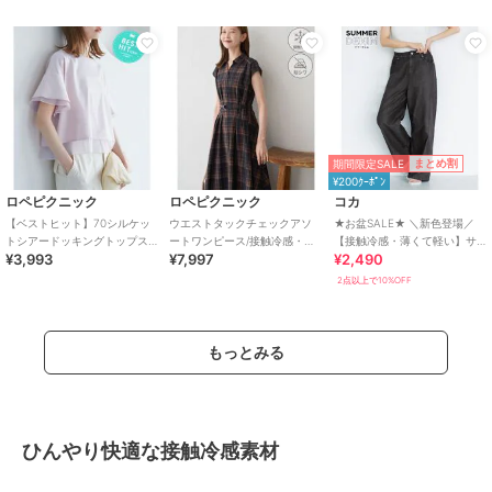
期間限定SALE
まとめ割
¥200ｸｰﾎﾟﾝ
ロペピクニック
ロペピクニック
コカ
【ベストヒット】70シルケッ
ウエストタックチェックアソ
★お盆SALE★ ＼新色登場／
トシアードッキングトップス/
ートワンピース/接触冷感・防
【接触冷感・薄くて軽い】サ
¥3,993
¥7,997
¥2,490
着丈が選べる・UVカット・接
シワ・リンクコーデ
マーデニムウエストゴムイー
触冷感
ジーパンツ 全4色
2点以上で10%OFF
もっとみる
ひんやり快適な接触冷感素材