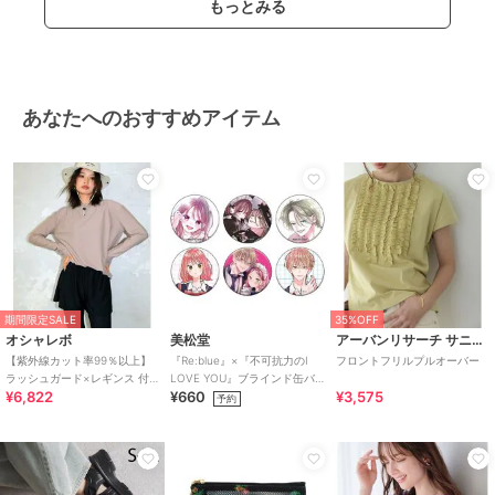
もっとみる
あなたへのおすすめアイテム
期間限定SALE
35%OFF
オシャレボ
美松堂
アーバンリサーチ サニーレーベル
【紫外線カット率99％以上】
『Re:blue』×『不可抗力のI
フロントフリルプルオーバー
ラッシュガード×レギンス 付
LOVE YOU』ブラインド缶バ
¥6,822
¥660
¥3,575
き タンキニ
ッジ（全6種）
予約