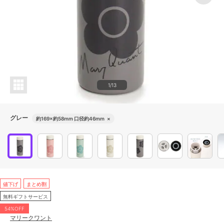
1/13
グレー
約169×約58mm 口径約46mm
×
値下げ
まとめ割
無料ギフトサービス
54%OFF
マリークワント