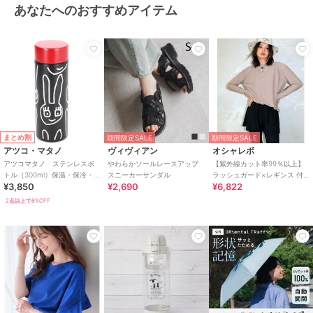
あなたへのおすすめアイテム
まとめ割
期間限定SALE
期間限定SALE
アツコ・マタノ
ヴィヴィアン
オシャレボ
アツコマタノ ステンレスボ
やわらかソールレースアップ
【紫外線カット率99％以上】
トル（300ml）保温・保冷・氷
スニーカーサンダル
ラッシュガード×レギンス 付
¥3,850
¥2,690
¥6,822
止め付き ゆるうさ
き タンキニ
2点以上で8%OFF