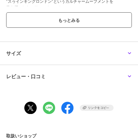
”スゥインギングロンドン”というカルチャームーブメントを
巻き起こしたマリー・クヮント。
ロンドンファッションの礎を築き、それまでタブーとされていた
ミニスカートは世界的なブームとなりました。
独創的で好奇心旺盛な考え方は、現代女性の社会進出に
大きな影響を与えて来ました。
MARY QUANTのアイテムには、ありのままの自分を表現し、
今以上にいきいきと輝いてほしいという想いが込められています。
サイズ
ブランドシンボル「黒いデイジー」
ブランドのアイコンであるデイジーマークは、若かりし頃の
マリーの落書きから生まれたもの。
科学の力では咲かせることのできない世界でたった一輪の黒い花。
レビュー・口コミ
それはマリーがもたらした「自由」と「独創性」を表現する
「MARY QUANT」の象徴です。
この商品は無料ギフトサービスの対象商品です
>>無料ギフトサービスについての詳細はこちら
ブランド
マリークワント
ショップ
ブルーミング中西
／
ザッカセレ
取扱いショップ