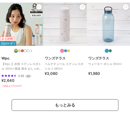
まとめ割
¥300ｸｰﾎﾟﾝ
Wpc.
ワンズテラス
ワンズテラス
【Wpc.】水筒 ステンレスボト
ベルナチュール ステンレスボ
ウォーター ボトル 950ml
ル 450ml 保温 保冷 おしゃれ
トル 2 480ml
¥3,080
¥1,980
可愛い 北欧 レディース
4.66
（
3件
）
¥2,640
2点以上で10%OFF
もっとみる