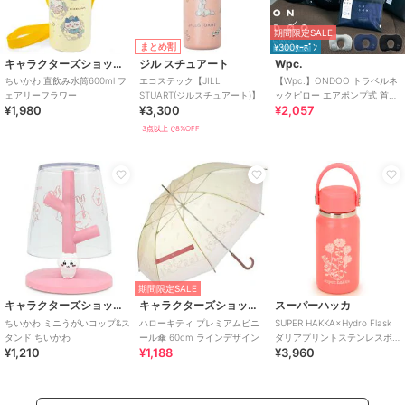
期間限定SALE
まとめ割
¥300ｸｰﾎﾟﾝ
キャラクターズショップ ラフラフ
ジル スチュアート
Wpc.
ちいかわ 直飲み水筒600ml フ
エコステック【JILL
【Wpc.】ONDOO トラベルネ
ェアリーフラワー
STUART(ジルスチュアート)】
ックピロー エアポンプ式 首枕
¥1,980
¥3,300
¥2,057
携帯枕 コンパクト 収納袋付き
3点以上で8%OFF
期間限定SALE
キャラクターズショップ ラフラフ
キャラクターズショップ ラフラフ
スーパーハッカ
ちいかわ ミニうがいコップ&ス
ハローキティ プレミアムビニ
SUPER HAKKA×Hydro Flask
タンド ちいかわ
ール傘 60cm ラインデザイン
ダリアプリントステンレスボ
¥1,210
¥1,188
¥3,960
トル 200