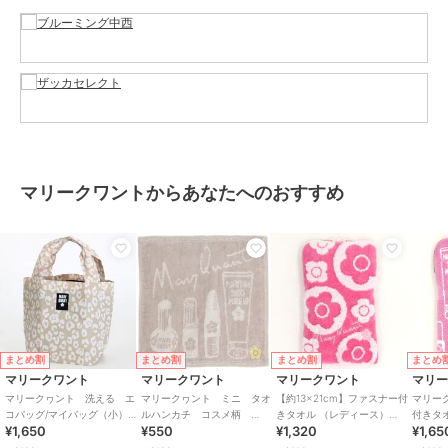
クト
商品カテゴリ
お弁当・キッチン用品
／
お弁当
箱・タンブラー
性別タイプ
レディース
お弁当・キッチン用品
／
お弁当
箱・タンブラー
ガールズ
お弁当・キッチン用品
／
お弁当
箱・タンブラー
マリークワントからあなたへのおすすめ
カラー
グレー、ピンク、グリーン、アイ
ボリー
サイズ
約169×約58mm 口径約46mm
素材
胴部（外側）：ステンレス鋼 フ
タ（外側）：ステンレス鋼 胴部
（内側）：ステンレス鋼 フタ
（内側）：ポリプロピレン 飲み
まとめ割
まとめ割
まとめ割
まとめ
口：ポリプロピレン パッキン：
マリークワント
マリークワント
マリークワント
マリ
シリコーンゴム
マリークヮント 洗える エ
マリークヮント ミニ タオ
【約13×21cm】ファスナー付
マリー
コバッグ/マイバッグ（小）レ
ルハンカチ コスメ柄
きタオル （レディース）
付きタ
商品のお取り扱い方法
¥1,650
¥550
¥1,320
¥1,65
オパード 【MARY
【MARY QUANT マリーク
（MARY QUANT）
ース 
QUANT】
ワント】
【MAR
お手入れ
－