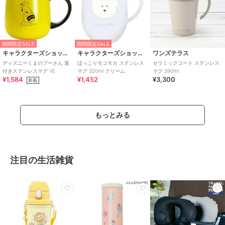
期間限定SALE
期間限定SALE
キャラクターズショップ ラフラフ
キャラクターズショップ ラフラフ
ワンズテラス
ディズニーくまのプーさん 蓋
ほっこりモコモカ ステンレス
セラミックコート ステンレス
付きステンレスマグ YE
マグ 320ml クリーム
マグ 390ml
¥1,584
¥1,452
¥3,300
新着
もっとみる
注目の生活雑貨