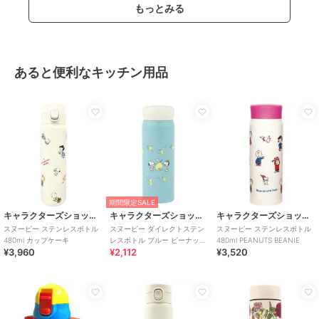
もっとみる
あると便利なキッチン用品
期間限定SALE
キャラクターズショップ ラフラフ
キャラクターズショップ ラフラフ
キャラクターズショップ ラフラフ
スヌーピー ステンレスボトル
スヌーピー ダイレクトステン
スヌーピー ステンレスボトル
480ml カップケーキ
レスボトル ブルー ピーナッツ
480ml PEANUTS BEANIE
¥3,960
¥2,112
¥3,520
ファンシー