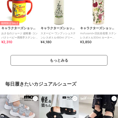
期間限定SALE
キャラクターズショップ ラフラフ
キャラクターズショップ ラフラフ
キャラクターズショップ ラフラフ
おさるのジョージ 超軽量･コン
スヌーピー ワンプッシュステ
mofusand×日比谷花壇 ステン
パクトベビー用両手ステンレ
ンレスボトル480ml グリーン
レスボトル300ml カーネーシ
¥2,310
¥4,180
¥3,850
スマグ250ml ベビー用品
PEANATUS 75周年
ョン
もっとみる
毎日履きたいカジュアルシューズ