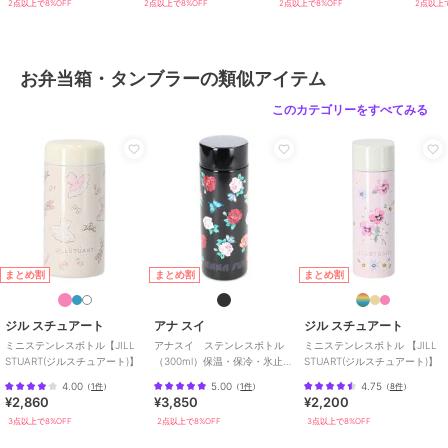
2点以上で8%OFF
2点以上で8%OFF
2点以上で8%OFF
2点以上で
原産国
中国製
お弁当箱・タンブラーの類似アイテム
このカテゴリーをすべてみる
まとめ割
まとめ割
まとめ割
ジル スチュアート
アナ スイ
ジル スチュアート
ミニステンレスボトル【JILL
アナスイ ステンレスボトル
ミニステンレスボトル 【JILL
STUART(ジルスチュアート)】
（300ml）保温・保冷・氷止め
STUART(ジルスチュアート)】
付き ローズ 【ANNA SUI】
4.00
5.00
4.75
（
1件
）
（
1件
）
（
8件
）
¥2,860
¥3,850
¥2,200
3点以上で8%OFF
2点以上で8%OFF
3点以上で8%OFF