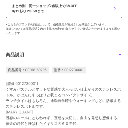
まとめ割 同一ショップ2点以上で8%OFF
8/11 (火) 23:59まで
※こちらのブランドの商品について、価格改定が実施された商品がございます。
詳細については商品説明文内の【価格改定のお知らせ】をご確認いただけますようお願い
いたします。
商品説明
商品番号：CF018-69295
型番：0012730001
[型番:0012730001]
くすみパステルとマットな質感で大人っぽい仕上がりのステンレスボ
トル。かばんにすっぽりと収まるコンパクトサイズ。
ランチタイムはもちろん、通勤通学時やウォーキングなどに活躍する
ステンレスボトルです。
[MARY QUANT]
既存のルールにとらわれず、直感を大切に、自由を発想し想像する。
黄金の時代と呼ばれたイギリスの６０年代。