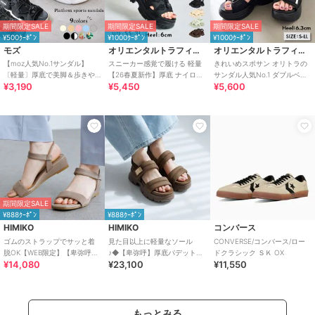
期間限定SALE
期間限定SALE
期間限定SALE
¥500ｸｰﾎﾟﾝ
¥1000ｸｰﾎﾟﾝ
¥1000ｸｰﾎﾟﾝ
モズ
オリエンタルトラフィック
オリエンタルトラフィック
【moz人気No.1サンダル】
スニーカー感覚で履ける 軽量
きれいめスポサン オリトラの
〔軽量〕厚底で美脚＆歩きや
【26春夏新作】厚底 ナイロン
サンダル人気No.1 ダブルベル
¥3,190
¥5,450
¥5,600
すい！疲れにくいフィット感
スポーツサンダル /OT3232
ト スポーツサンダル /42207
のスポーツサンダル
期間限定SALE
¥888ｸｰﾎﾟﾝ
¥888ｸｰﾎﾟﾝ
HIMIKO
HIMIKO
コンバース
ゴムのストラップでサッと着
見た目以上に軽量なソール
CONVERSE/コンバース/ロー
脱OK【WEB限定】【卑弥呼
♪◆【卑弥呼】厚底パデットサ
ドクラシック ＳＫ OX
¥14,080
¥23,100
¥11,550
26SS】ゴムストラップサンダ
ンダル/661201
ル/661250
もっとみる