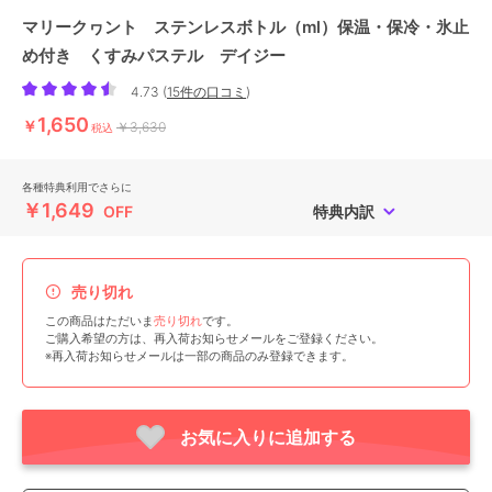
マリークヮント ステンレスボトル（ml）保温・保冷・氷止
め付き くすみパステル デイジー
4.73
(
15件の口コミ
)
1,650
￥
￥3,630
税込
各種特典利用でさらに
￥1,649
OFF
特典内訳
売り切れ
この商品はただいま
売り切れ
です。
ご購入希望の方は、再入荷お知らせメールをご登録ください。
※再入荷お知らせメールは一部の商品のみ登録できます。
お気に入りに追加する