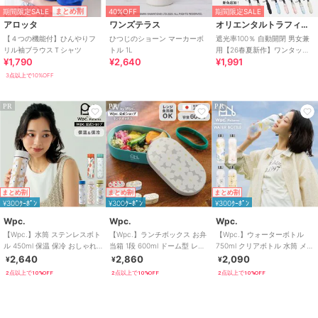
期間限定SALE
まとめ割
40%OFF
期間限定SALE
アロッタ
ワンズテラス
オリエンタルトラフィック
【４つの機能付】ひんやりフ
ひつじのショーン マーカーボ
遮光率100％ 自動開閉 男女兼
リル袖ブラウスＴシャツ
トル 1L
用【26春夏新作】ワンタッチ
¥1,790
¥2,640
¥1,991
晴雨兼用 折りたたみ傘 /G-
0601
3点以上で10%OFF
PR
PR
PR
まとめ割
まとめ割
まとめ割
¥300ｸｰﾎﾟﾝ
¥300ｸｰﾎﾟﾝ
¥300ｸｰﾎﾟﾝ
Wpc.
Wpc.
Wpc.
【Wpc.】水筒 ステンレスボト
【Wpc.】ランチボックス お弁
【Wpc.】ウォーターボトル
ル 450ml 保温 保冷 おしゃれ
当箱 1段 600ml ドーム型 レン
750ml クリアボトル 水筒 メモ
可愛い 北欧 レディース
ジ対応 食洗器対応 日本製
リ付き 大容量 オフィス ジム
2,640
2,860
2,090
¥
¥
¥
2点以上で10%OFF
2点以上で10%OFF
2点以上で10%OFF