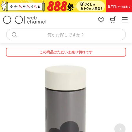
コ
ン
テ
ン
ツ
へ
何かお探しですか？
ス
キ
ッ
この商品はただいま売り切れです
プ