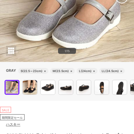
1/15
GRAY
S(22.5～23cm)
×
M(23.5cm)
×
L(24cm)
×
LL(24.5cm)
×
SALE
期間限定セール
ハスキー