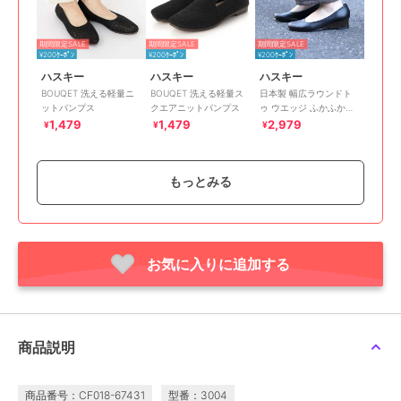
期間限定SALE
期間限定SALE
期間限定SALE
¥200ｸｰﾎﾟﾝ
¥200ｸｰﾎﾟﾝ
¥200ｸｰﾎﾟﾝ
ハスキー
ハスキー
ハスキー
BOUQET 洗える軽量ニ
BOUQET 洗える軽量ス
日本製 幅広ラウンドト
ットパンプス
クエアニットパンプス
ゥ ウエッジ ふかふかイ
ンソールパンプス
1,479
1,479
2,979
¥
¥
¥
もっとみる
期間限定SALE
期間限定SALE
期間限定SALE
お気に入りに追加する
¥200ｸｰﾎﾟﾝ
¥200ｸｰﾎﾟﾝ
¥200ｸｰﾎﾟﾝ
ハスキー
ハスキー
ハスキー
ELAMA エラマ 日本製
FAVO FAVO ファヴォフ
【牛革】型押しレザーコ
ラウンドトゥ 柔らか軽
ァヴォ ポインテッドト
ンビ 5.5cmヒールパン
量フラットパンプス
ゥスリッポン
プス
1,980
1,980
3,979
¥
¥
¥
商品説明
商品番号：CF018-67431
型番：3004