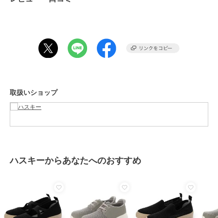
ブランド
ハスキー
ショップ
ハスキー
商品カテゴリ
シューズ
／
パンプス
性別タイプ
レディース
シューズ
／
パンプス
カラー
GRAY、BL/BL
取扱いショップ
サイズ
4サイズ展開
素材
アッパー：ポリエステル アウト
ソール：EVA
商品のお取り扱い方法
原産国
中国
ハスキーからあなたへのおすすめ