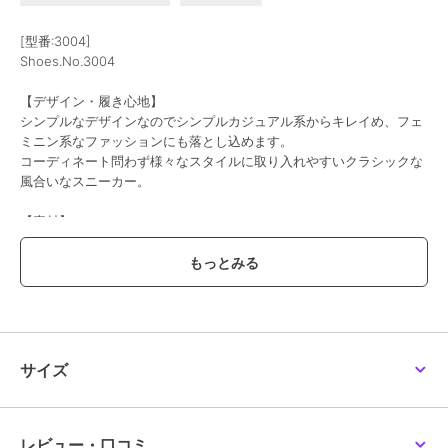
[型番:3004]
Shoes.No.3004
期間限定SALE
期間限定SALE
¥200ｸｰﾎﾟﾝ
¥200ｸｰﾎﾟﾝ
【デザイン・履き心地】
ハスキー
ハスキー
シンプルなデザインなのでシンプルカジュアル系からキレイめ、フェ
【牛革】デザインバック
FAVO FAVO リボンモチ
ミニン系なファッションにも落とし込めます。
ル 5.5cmヒールパンプ
ーフ スクエアトゥ
ス
3.5cmヒール 晴雨兼用
コーディネート問わず様々なスタイルに取り入れやすいクラシックな
3,979
2,479
¥
¥
防水 レインパンプス
風合いなスニーカー。
【素材】
柔らかなリネンライクなポリエステルを使用。
春夏のファッションにピッタリです。
手に持った瞬間、軽さがわかる軽量素材EVAソールを使用しています
ので高い快適性を実現。
【サイズ感】
普段23.5cmを履いているスタッフでMサイズでジャストでした。
サイズ
※サイズ感には個人差がある為、ご参考程度にお考え下さい。
期間限定セール開催中
レビュー・口コミ