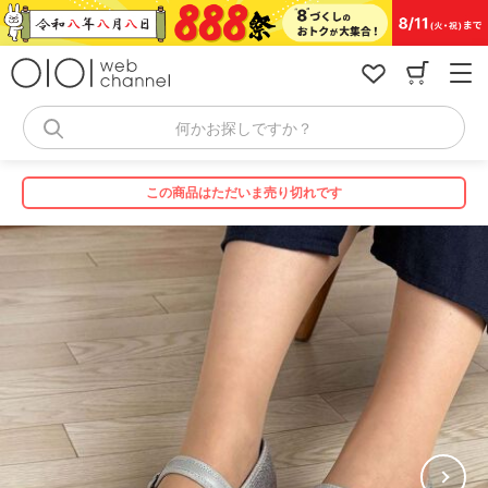
コ
ン
テ
ン
ツ
へ
何かお探しですか？
ス
キ
ッ
この商品はただいま売り切れです
プ