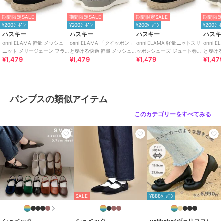
期間限定SALE
期間限定SALE
期間限定SALE
期間限定
¥200ｸｰﾎﾟﾝ
¥200ｸｰﾎﾟﾝ
¥200ｸｰﾎﾟﾝ
¥200ｸｰ
ハスキー
ハスキー
ハスキー
ハス
onni ELAMA 軽量 メッシュ
onni ELAMA 「クイッポン」
onni ELAMA 軽量ニットスリ
onni
ニット メリージェーン フラ
と履ける快適 軽量 メッシュ
ッポンシューズ ジュート巻き
と履け
¥1,479
¥1,479
¥1,479
¥1,47
ットシューズ
レースアップカジュアルスニ
風 エスパドリーユ
カジュ
ーカー
パンプスの類似アイテム
このカテゴリーをすべてみる
SALE
¥888ｸｰﾎﾟﾝ
シュベック
シュベック
velikoko(ヴェリココ）