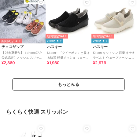
期間限定SALE
期間限定SALE
期間限定SALE
¥200ｸｰﾎﾟﾝ
¥200ｸｰﾎﾟﾝ
チョコザップ
ハスキー
ハスキー
【26春夏新作】〔chocoZAP
Kitson+ 「クイッポン」と履け
Kitson キットソン 軽量 キラキ
公式認定〕メッシュ スリッポ
る快適 軽量メッシュ ウェーブ
ラベルト ウェーブソール ニッ
¥2,860
¥1,980
¥2,979
ン スニーカーサンダル
ソール スリッポン スニーカー
トスリッポン
もっとみる
らくらく快適 スリッポン