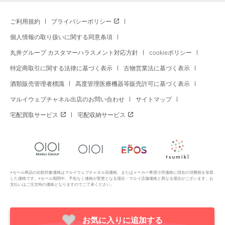
ご利用規約
プライバシーポリシー
個人情報の取り扱いに関する同意条項
丸井グループ カスタマーハラスメント対応方針
cookieポリシー
特定商取引に関する法律に基づく表示
古物営業法に基づく表示
酒類販売管理者標識
高度管理医療機器等販売許可に基づく表示
マルイウェブチャネル出店のお問い合わせ
サイトマップ
宅配買取サービス
宅配収納サービス
※セール商品の比較対象価格はマルイウェブチャネル旧価格、またはメーカー希望小売価格に現在の消費税を加算
した価格です。※セール期間中、予告なく価格が変更となる場合・マルイ店舗価格と異なる場合がございます。お
支払いはご注文時の価格となりますのでご了承ください。
お気に入りに追加する
Copyright All Rights Reserved. MARUI Co., Ltd