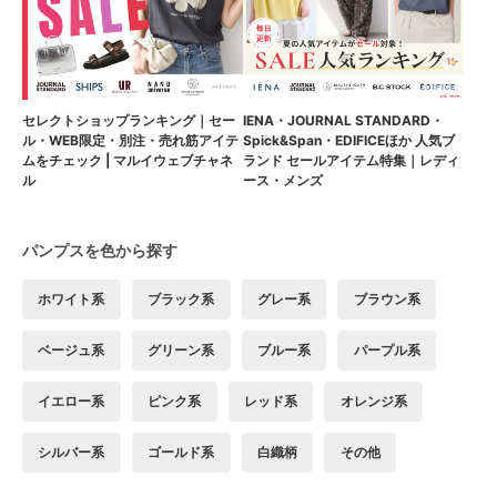
セレクトショップランキング｜セー
IENA・JOURNAL STANDARD・
ル・WEB限定・別注・売れ筋アイテ
Spick&Span・EDIFICEほか 人気ブ
ムをチェック | マルイウェブチャネ
ランド セールアイテム特集｜レディ
ル
ース・メンズ
パンプスを色から探す
ホワイト系
ブラック系
グレー系
ブラウン系
ベージュ系
グリーン系
ブルー系
パープル系
イエロー系
ピンク系
レッド系
オレンジ系
シルバー系
ゴールド系
白織柄
その他