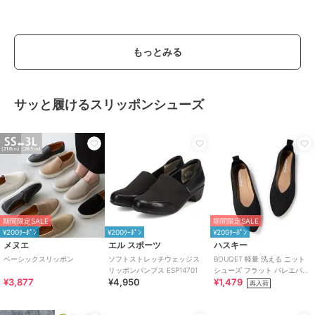
もっとみる
サッと履けるスリッポンシューズ
期間限定SALE
期間限定SALE
¥200ｸｰﾎﾟﾝ
¥200ｸｰﾎﾟﾝ
¥200ｸｰﾎﾟﾝ
メヌエ
エル スポーツ
ハスキー
ベーシックスリッポン
ソフトストレッチウェッジス
BOUQET 軽量 洗える ニット
リッポンパンプス ESP14701
シューズ フラット バレエパン
¥3,877
¥4,950
¥1,479
プス スリッポン
再入荷