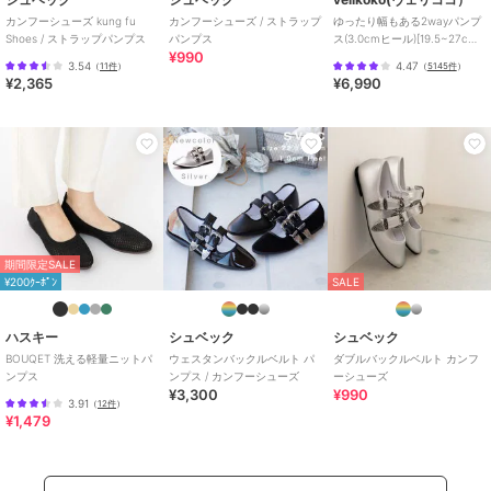
カンフーシューズ kung fu
カンフーシューズ / ストラップ
ゆったり幅もある2wayパンプ
Shoes / ストラップパンプス
パンプス
ス(3.0cmヒール)[19.5~27cm]
¥990
ラクチンきれいシューズ
3.54
4.47
（
11件
）
（
5145件
）
¥2,365
¥6,990
期間限定SALE
¥200ｸｰﾎﾟﾝ
SALE
ハスキー
シュベック
シュベック
BOUQET 洗える軽量ニットパ
ウェスタンバックルベルト パ
ダブルバックルベルト カンフ
ンプス
ンプス / カンフーシューズ
ーシューズ
¥3,300
¥990
3.91
（
12件
）
¥1,479