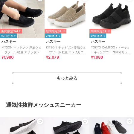
期間限定SALE
期間限定SALE
期間限定SALE
¥200ｸｰﾎﾟﾝ
¥200ｸｰﾎﾟﾝ
¥200ｸｰﾎﾟﾝ
ハスキー
ハスキー
ハスキー
KITSON キットソン 厚底ウェ
KITSON キットソン 厚底ウェ
TOKYO CAMPGO / トーキョ
ーブソール 軽量 スリッポン
ーブソール 軽量 ラメ入りニッ
ーキャンプゴー 防滑ボリュー
¥1,980
¥2,979
¥1,980
ト スリッポン
ムソール 防水スリッポンスニ
ーカー
もっとみる
通気性抜群メッシュスニーカー