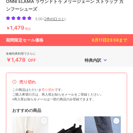
ONNI ELAMA ラウンドトゥ メリージェーン ストラップ カ
ンフーシューズ
5.00
(
2件の口コミ
)
1,479
￥
税込
期間限定セール価格
8月11日23:59
まで
各種特典利用でさらに
￥1,478
OFF
特典内訳
売り切れ
この商品はただいま
売り切れ
です。
ご購入希望の方は、再入荷お知らせメールをご登録ください。
※再入荷お知らせメールは一部の商品のみ登録できます。
おすすめの商品