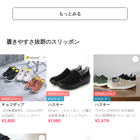
もっとみる
履きやすさ抜群のスリッポン
期間限定SALE
期間限定SALE
期間限定SALE
¥200ｸｰﾎﾟﾝ
¥200ｸｰﾎﾟﾝ
チョコザップ
ハスキー
ハスキー
【26春夏新作】〔chocoZAP
Kitson+ 「クイッポン」と履け
TOKYO CAMPGO 全天候型
公式認定〕メッシュ スリッポ
る快適 軽量メッシュ ウェーブ
3cm3時間防水 スリッポンス
¥2,860
¥1,980
¥2,479
ン スニーカーサンダル
ソール スリッポン スニーカー
ニーカー