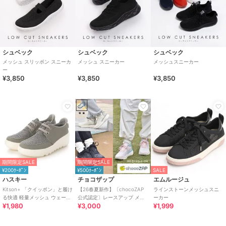
シュベック
シュベック
シュベック
メッシュ スリッポン スニーカ
メッシュ スニーカー
メッシュスニーカー
ー
¥3,850
¥3,850
¥3,850
期間限定SALE
期間限定SALE
¥200ｸｰﾎﾟﾝ
¥500ｸｰﾎﾟﾝ
SALE
ハスキー
チョコザップ
エムルージュ
Kitson+ 「クイッポン」と履け
【26春夏新作】〔chocoZAP
ラインストーンメッシュスニ
る快適 軽量メッシュ ウェーブ
公式認定〕レースアップ メッ
ーカー
¥1,980
¥3,000
¥1,999
ソール レースアップスニーカ
シュ グラデーション スニーカ
ー
ー