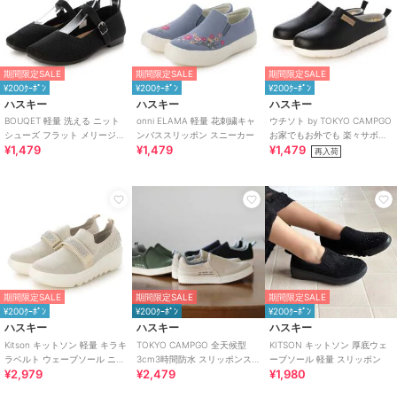
期間限定SALE
期間限定SALE
期間限定SALE
¥200ｸｰﾎﾟﾝ
¥200ｸｰﾎﾟﾝ
¥200ｸｰﾎﾟﾝ
ハスキー
ハスキー
ハスキー
BOUQET 軽量 洗える ニット
onni ELAMA 軽量 花刺繍キャ
ウチソト by TOKYO CAMPGO
シューズ フラット メリージェ
ンバススリッポン スニーカー
お家でもお外でも 楽々サボシ
¥1,479
¥1,479
¥1,479
ンパンプス スリッポン
ューズ
再入荷
期間限定SALE
期間限定SALE
期間限定SALE
¥200ｸｰﾎﾟﾝ
¥200ｸｰﾎﾟﾝ
¥200ｸｰﾎﾟﾝ
ハスキー
ハスキー
ハスキー
Kitson キットソン 軽量 キラキ
TOKYO CAMPGO 全天候型
KITSON キットソン 厚底ウェ
ラベルト ウェーブソール ニッ
3cm3時間防水 スリッポンス
ーブソール 軽量 スリッポン
¥2,979
¥2,479
¥1,980
トスリッポン
ニーカー