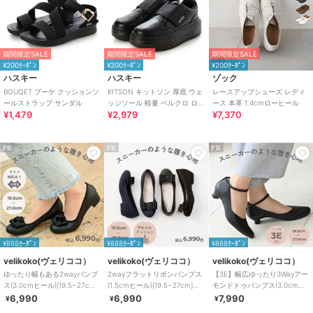
期間限定SALE
期間限定SALE
期間限定SALE
¥200ｸｰﾎﾟﾝ
¥200ｸｰﾎﾟﾝ
¥200ｸｰﾎﾟﾝ
ハスキー
ハスキー
ゾック
BOUQET ブーケ クッションソ
KITSON キットソン 厚底 ウェ
レースアップシューズ レディ
ールストラップ サンダル
ッジソール 軽量 ベルクロ ロー
ース 本革 1.4cmローヒール
¥1,479
¥2,979
¥7,370
カットスリッポン スニーカー
PR
PR
PR
¥888ｸｰﾎﾟﾝ
¥888ｸｰﾎﾟﾝ
¥888ｸｰﾎﾟﾝ
velikoko(ヴェリココ）
velikoko(ヴェリココ）
velikoko(ヴェリココ）
ゆったり幅もある2wayパンプ
2wayフラットリボンパンプス
【3E】幅広ゆったり3Wayアー
ス(3.0cmヒール)[19.5~27cm]
(1.5cmヒール)[19.5~27cm]ラ
モンドトゥパンプス(3.0cmヒ
ラクチンきれいシューズ
クチンきれいシューズ
ール)ラクチンきれいシューズ
6,990
6,990
7,990
¥
¥
¥