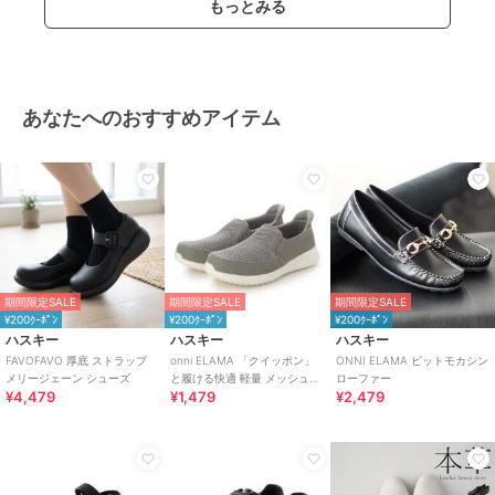
もっとみる
あなたへのおすすめアイテム
期間限定SALE
期間限定SALE
期間限定SALE
¥200ｸｰﾎﾟﾝ
¥200ｸｰﾎﾟﾝ
¥200ｸｰﾎﾟﾝ
ハスキー
ハスキー
ハスキー
FAVOFAVO 厚底 ストラップ
onni ELAMA 「クイッポン」
ONNI ELAMA ビットモカシン
メリージェーン シューズ
と履ける快適 軽量 メッシュカ
ローファー
¥4,479
¥1,479
¥2,479
ジュアルスリッポン