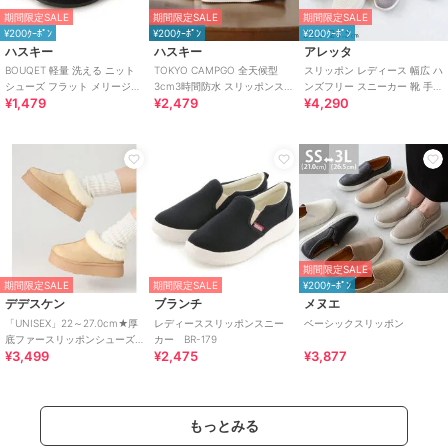
期間限定SALE
期間限定SALE
期間限定SALE
¥200ｸｰﾎﾟﾝ
¥200ｸｰﾎﾟﾝ
¥200ｸｰﾎﾟﾝ
ハスキー
ハスキー
アレッタ
BOUQET 軽量 洗える ニット
TOKYO CAMPGO 全天候型
スリッポン レディース 幅広 ハ
シューズ フラット メリージェ
3cm3時間防水 スリッポンス
ンズフリー スニーカー 靴 手を
¥1,479
¥2,479
¥4,290
ンパンプス スリッポン
ニーカー
使わず履ける ゴム紐 きれいめ
期間限定SALE
期間限定SALE
期間限定SALE
¥200ｸｰﾎﾟﾝ
デデスケン
ブランチ
メヌエ
「UNISEX」22～27.0cm★厚
レディーススリッポンスニー
ベーシックスリッポン
底ファースリッポンシューズ
カー BR-179
¥3,499
¥2,475
¥3,877
★6366
もっとみる