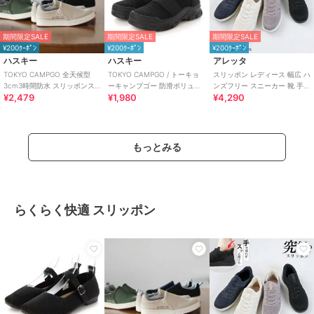
期間限定SALE
期間限定SALE
期間限定SALE
¥200ｸｰﾎﾟﾝ
¥200ｸｰﾎﾟﾝ
¥200ｸｰﾎﾟﾝ
ハスキー
ハスキー
アレッタ
TOKYO CAMPGO 全天候型
TOKYO CAMPGO / トーキョ
スリッポン レディース 幅広 ハ
3cm3時間防水 スリッポンス
ーキャンプゴー 防滑ボリュー
ンズフリー スニーカー 靴 手を
¥2,479
¥1,980
¥4,290
ニーカー
ムソール 防水スリッポンスニ
使わず履ける ゴム紐 きれいめ
ーカー
もっとみる
らくらく快適 スリッポン