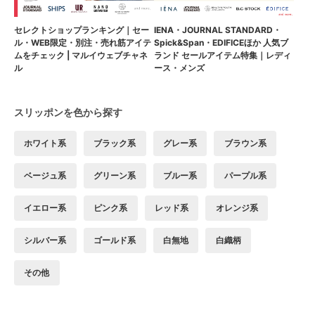
セレクトショップランキング｜セー
IENA・JOURNAL STANDARD・
ル・WEB限定・別注・売れ筋アイテ
Spick&Span・EDIFICEほか 人気ブ
ムをチェック | マルイウェブチャネ
ランド セールアイテム特集｜レディ
ル
ース・メンズ
スリッポンを色から探す
ホワイト系
ブラック系
グレー系
ブラウン系
ベージュ系
グリーン系
ブルー系
パープル系
イエロー系
ピンク系
レッド系
オレンジ系
シルバー系
ゴールド系
白無地
白織柄
その他