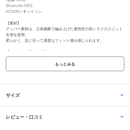
Shoes.No.1003
KITSON / キットソン
【素材】
アッパー素材は、立体裁断で編み上げた通気性の良いラメ入りニット
生地を使用。
柔らかく、足に沿って適度なフィット感を感じられます。
【デザイン・履き心地】
カジュアルで優しい雰囲気のニット素材。
ソールには脚長効果と安定感を両立する厚底ウェーブソールを採用。
厚手のカップインソールを採用している為、履き心地も〇です。
軽量素材EVAアウトソールを使用していますので高い快適性を実現。
【サイズ感】
普段23.5cmを履いているスタッフでMサイズでジャストでした。
サイズ
※サイズ感には個人差がある為、ご参考程度にお考え下さい。
期間限定セール開催中
レビュー・口コミ
ブランド
ハスキー