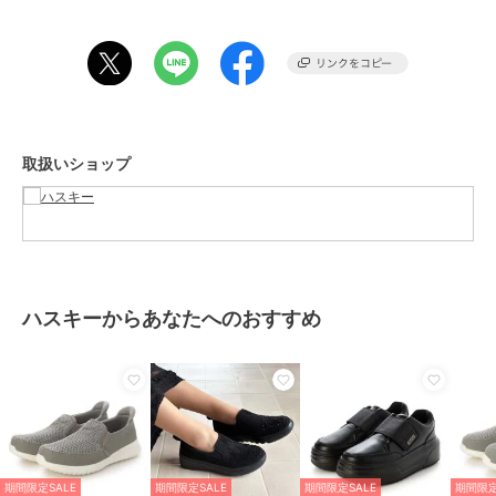
ショップ
ハスキー
商品カテゴリ
シューズ
／
スリッポン
性別タイプ
レディース
シューズ
／
スリッポン
カラー
BL/BL、BEIGE、LAVENDER
取扱いショップ
サイズ
4サイズ展開
素材
アッパー：ニット アウトソー
ル：EVA
商品のお取り扱い方法
原産国
中国
ハスキーからあなたへのおすすめ
期間限定SALE
期間限定SALE
期間限定SALE
期間限定