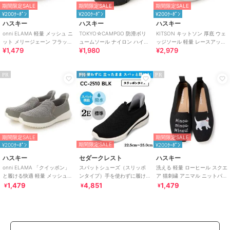
期間限定SALE
期間限定SALE
期間限定SALE
¥200ｸｰﾎﾟﾝ
¥200ｸｰﾎﾟﾝ
¥200ｸｰﾎﾟﾝ
ハスキー
ハスキー
ハスキー
onni ELAMA 軽量 メッシュ ニ
TOKYO☆CAMPGO 防滑ボリ
KITSON キットソン 厚底 ウェ
ット メリージェーン フラット
ュームソール ナイロン ハイカ
ッジソール 軽量 レースアップ
¥1,479
¥1,980
¥2,979
シューズ
ット防水スニーカー
ニットスニーカー
PR
PR
PR
期間限定SALE
期間限定SALE
期間限定SALE
¥200ｸｰﾎﾟﾝ
¥200ｸｰﾎﾟﾝ
ハスキー
セダークレスト
ハスキー
onni ELAMA 「クイッポン」
スパットシューズ（スリッポ
洗える 軽量 ローヒール スクエ
と履ける快適 軽量 メッシュカ
ンタイプ）手を使わずに履け
ア 猫刺繍 アニマル ニットパン
ジュアルスリッポン
る【22.5cm～25.0cm】
プス スリッポン オペラシュー
1,479
4,851
1,479
¥
¥
¥
ズ