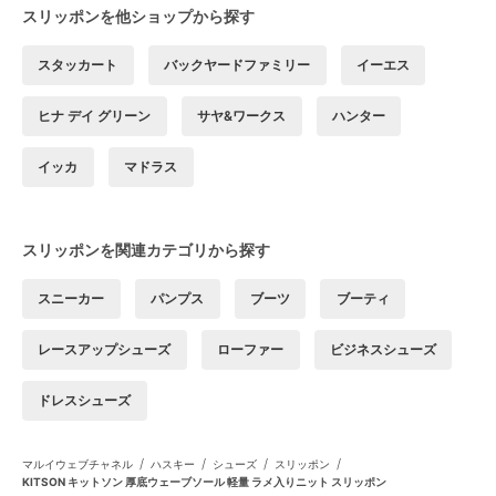
スリッポンを他ショップから探す
スタッカート
バックヤードファミリー
イーエス
ヒナ デイ グリーン
サヤ&ワークス
ハンター
イッカ
マドラス
スリッポンを関連カテゴリから探す
スニーカー
パンプス
ブーツ
ブーティ
レースアップシューズ
ローファー
ビジネスシューズ
ドレスシューズ
/
/
/
/
マルイウェブチャネル
ハスキー
シューズ
スリッポン
KITSON キットソン 厚底ウェーブソール 軽量 ラメ入りニット スリッポン