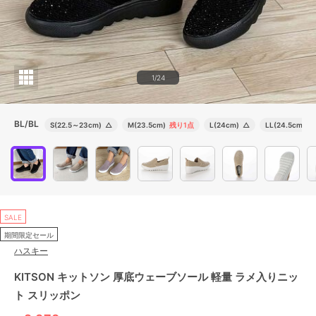
1/24
BL/BL
S(22.5～23cm)
△
M(23.5cm)
残り1点
L(24cm)
△
LL(24.5cm)
△
SALE
期間限定セール
ハスキー
KITSON キットソン 厚底ウェーブソール 軽量 ラメ入りニッ
ト スリッポン