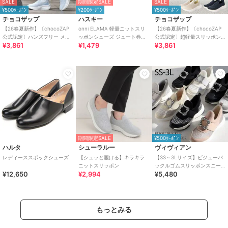
SALE
期間限定SALE
SALE
¥500ｸｰﾎﾟﾝ
¥200ｸｰﾎﾟﾝ
¥500ｸｰﾎﾟﾝ
チョコザップ
ハスキー
チョコザップ
【26春夏新作】〔chocoZAP
onni ELAMA 軽量ニットスリ
【26春夏新作】〔chocoZAP
公式認定〕ハンズフリー メッ
ッポンシューズ ジュート巻き
公式認定〕超軽量スリッポン
¥3,861
¥1,479
¥3,861
シュニット スリッポン
風 エスパドリーユ
スニーカー
期間限定SALE
¥500ｸｰﾎﾟﾝ
ハルタ
シューラルー
ヴィヴィアン
レディーススポックシューズ
【シュッと履ける】キラキラ
【SS～3Lサイズ】ビジューバ
ニットスリッポン
ックルゴムスリッポンスニー
¥12,650
¥2,994
¥5,480
カー
もっとみる