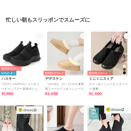
忙しい朝もスリッポンでスムーズに
期間限定SALE
¥200ｸｰﾎﾟﾝ
期間限定SALE
期間限定SALE
ハスキー
デデスケン
ミニミニストア
TOKYO CAMPGO / トーキョ
「UNISEX」22～27.0cm★厚
スリッポンシューズ レディー
ーキャンプゴー 防滑ボリュー
底ファースリッポンシューズ
ス 軽量
¥1,980
¥3,499
¥2,490
ムソール 防水スリッポンスニ
★6366
ーカー