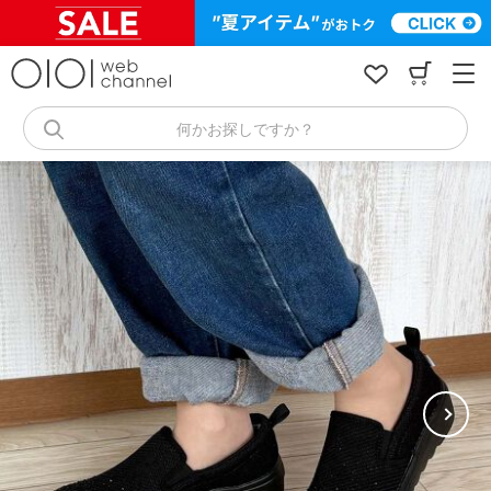
コ
ン
テ
ン
ツ
へ
何かお探しですか？
ス
キ
ッ
プ