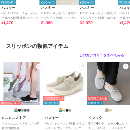
¥200ｸｰﾎﾟﾝ
¥200ｸｰﾎﾟﾝ
¥200ｸｰﾎﾟﾝ
¥200ｸｰ
ハスキー
ハスキー
ハスキー
ハス
onni ELAMA 「クイッポン」
KITSON キットソン 厚底ウェ
KITSON キットソン 厚底 ウ
onni
と履ける快適 軽量 メッシュ
ーブソール 軽量 スリッポン
ェッジソール 軽量 ベルクロ
と履け
¥1,479
¥1,980
¥2,979
¥1,47
カジュアルスリッポン
ローカットスリッポン スニー
レース
カー
ーカー
スリッポンの類似アイテム
このカテゴリーをすべてみる
期間限定SALE
期間限定SALE
期間限定SALE
¥200ｸｰﾎﾟﾝ
¥200ｸｰﾎﾟﾝ
ミニミニストア
ハスキー
イマック
メッシュニットスリッポン厚
Kitson キットソン 軽量 キラキ
IMAC◆2.4cmヒール◆ニット
底 快適靴軽量
ラベルト ウェーブソール ニッ
スリッポンオーナメントスニ