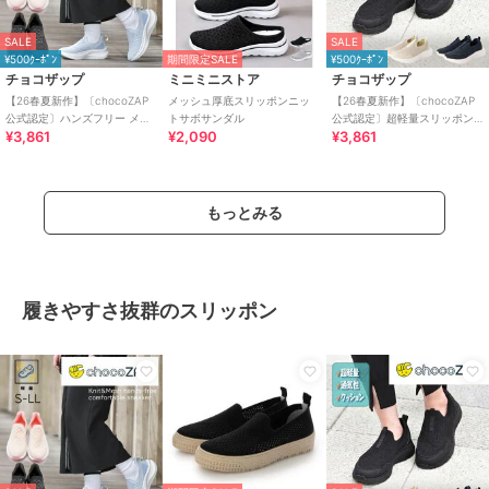
SALE
SALE
¥500ｸｰﾎﾟﾝ
期間限定SALE
¥500ｸｰﾎﾟﾝ
チョコザップ
ミニミニストア
チョコザップ
【26春夏新作】〔chocoZAP
メッシュ厚底スリッポンニッ
【26春夏新作】〔chocoZAP
公式認定〕ハンズフリー メッ
トサボサンダル
公式認定〕超軽量スリッポン
¥3,861
¥2,090
¥3,861
シュニット スリッポン
スニーカー
もっとみる
履きやすさ抜群のスリッポン