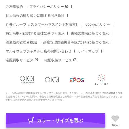
ご利用規約
プライバシーポリシー
個人情報の取り扱いに関する同意条項
丸井グループ カスタマーハラスメント対応方針
cookieポリシー
特定商取引に関する法律に基づく表示
古物営業法に基づく表示
酒類販売管理者標識
高度管理医療機器等販売許可に基づく表示
マルイウェブチャネル出店のお問い合わせ
サイトマップ
宅配買取サービス
宅配収納サービス
※セール商品の比較対象価格はマルイウェブチャネル旧価格、またはメーカー希望小売価格に現在の消費税を加算
した価格です。※セール期間中、予告なく価格が変更となる場合・マルイ店舗価格と異なる場合がございます。お
支払いはご注文時の価格となりますのでご了承ください。
カラー・サイズを選ぶ
Copyright All Rights Reserved. MARUI Co., Ltd
62人