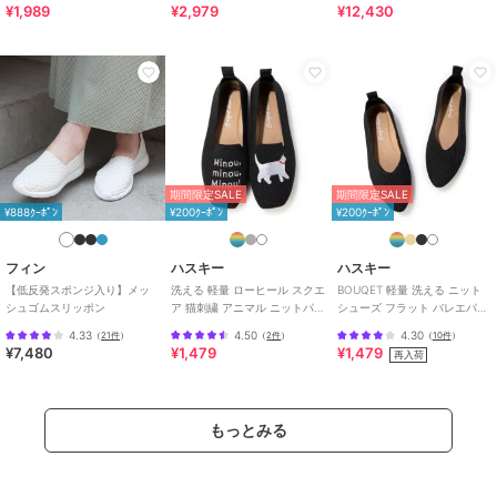
¥1,989
¥2,979
¥12,430
トスリッポン
ーカー
期間限定SALE
期間限定SALE
¥888ｸｰﾎﾟﾝ
¥200ｸｰﾎﾟﾝ
¥200ｸｰﾎﾟﾝ
フィン
ハスキー
ハスキー
【低反発スポンジ入り】メッ
洗える 軽量 ローヒール スクエ
BOUQET 軽量 洗える ニット
シュゴムスリッポン
ア 猫刺繍 アニマル ニットパン
シューズ フラット バレエパン
プス スリッポン オペラシュー
プス スリッポン
4.33
4.50
4.30
（
21件
）
（
2件
）
（
10件
）
ズ
¥7,480
¥1,479
¥1,479
再入荷
もっとみる