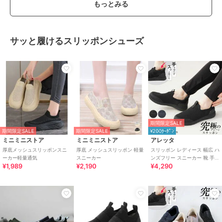
もっとみる
サッと履けるスリッポンシューズ
期間限定SALE
期間限定SALE
期間限定SALE
¥200ｸｰﾎﾟﾝ
ミニミニストア
ミニミニストア
アレッタ
厚底メッシュスリッポンスニ
厚底 メッシュスリッポン 軽量
スリッポン レディース 幅広 ハ
ーカー軽量通気
スニーカー
ンズフリー スニーカー 靴 手を
¥1,989
¥2,190
¥4,290
使わず履ける プレーン きれい
め