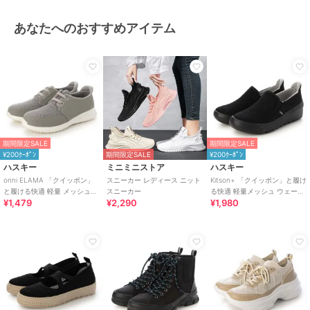
あなたへのおすすめアイテム
期間限定SALE
期間限定SALE
¥200ｸｰﾎﾟﾝ
期間限定SALE
¥200ｸｰﾎﾟﾝ
ハスキー
ミニミニストア
ハスキー
onni ELAMA 「クイッポン」
スニーカー レディース ニット
Kitson+ 「クイッポン」と履け
と履ける快適 軽量 メッシュレ
スニーカー
る快適 軽量メッシュ ウェーブ
¥1,479
¥2,290
¥1,980
ースアップカジュアルスニー
ソール スリッポン スニーカー
カー