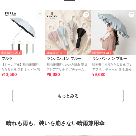
UV
期間限定SALE
期間限定SALE
期間限定SALE
フルラ
ランバン オン ブルー
ランバン オン ブルー
【ジャンプ傘】晴雨兼用折り
晴雨兼用折りたたみ日傘 楽折
晴雨兼用折りたたみ日傘 フレ
たたみ日傘 楽折 ジッパー刺繍
フレアフリル ロゴチャーム付
アフリル チャーム 無地 遮光
¥10,560
¥9,680
¥9,680
ロゴ 遮光率100％ 遮熱 UV 軽
き 遮光 遮熱 UV
遮熱 UV 軽量 簡単開閉
量
もっとみる
晴れも雨も、装いを崩さない晴雨兼用傘