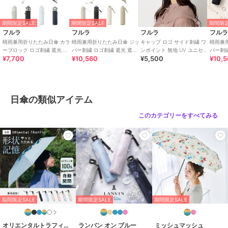
・折りたたみ傘の場合
中棒（シャフト）を完全に引き出してから、２～３度軽く振って生地
期間限定SALE
期間限定SALE
期間限定
と骨をよくほぐしてから、おちょこにならないように気をつけて開い
フルラ
フルラ
フルラ
フル
てください。
晴雨兼用折りたたみ日傘 カラ
晴雨兼用折りたたみ日傘 ジッ
キャップ ロゴ サイド刺繍 ワ
晴雨兼
ーブロック ロゴ刺繍 遮光 遮
パー刺繍 ロゴ刺繍 遮光 遮熱
ンポイント 無地 UV ユニセッ
パー刺繍
¥7,700
¥10,560
¥5,500
¥10,
熱 UV 軽量
UV 軽量
クス
熱 UV 
＜安全ロクロについて＞
指はさみを防止するため、傘を広げるときに押し上げる部分に安全ロ
クロ(safety runner) が付いています。（ロクロ＝開くときにスライ
ドさせる箇所）
日傘の類似アイテム
開く際にはこのボタンを“押さず”に閉じるときにはボタンを“押しま
す”。
このカテゴリーをすべてみる
安全ロクロ機能は、傘を閉じる際にのみ機能するため、開く時にこの
ボタンを押して開くと、 傘を広げた際に上部でしっかりと止まらず、
傘が閉じてしまいます。
傘を開く際は、ロクロをまっすぐにスライドさせてください。左右に
捻じってしまいますとハジキがはまらず傘を開いた状態で固定するこ
とができません。
■ご使用中に
期間限定SALE
期間限定SALE
期間限定SALE
・製品には構造上、骨同士が狭くなっている部分や、尖っている部分
があります。怪我をする恐れがありますので、注意してご使用くださ
い。
オリエンタルトラフィック
ランバン オン ブルー
ミッシュマッシュ