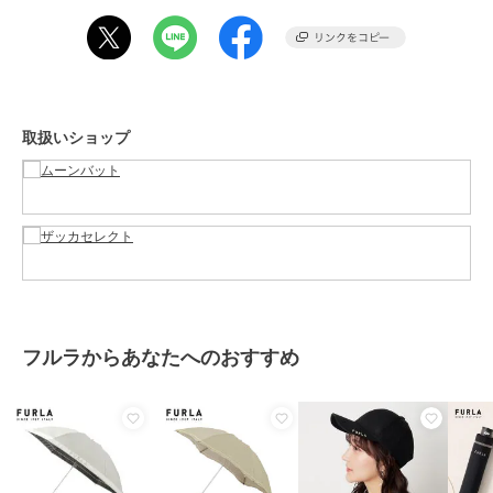
練したアルチザンの持つ専門知識、美のセンス、そして革新的なデザ
インを礎に、イタリアらしさと革新性を備え兼ねた商品を提供し続け
ています。
商品をお受け取りになられましたら、ご使用時期に関わらず商品の状
態をご確認ください。
取扱いショップ
生産上、デザインやサイズに個体差が生じる場合がございますので、
予めご了承ください。
■傘を開くとき
必ずウォーミングアップを行ってください。
骨が絡まった状態で、人の力が加わりますと、破損や変形が発生する
恐れがございます。
一度で折れたりしない場合でもヒビなど目に見えない損傷が起こって
フルラからあなたへのおすすめ
いる場合がありますため、よく骨をほぐしてから開くようにしてくだ
さい。
特にサイズの大きい折りたたみ傘はその傾向が強くなりますので、ご
注意頂ければ幸いです。
・長傘の場合
２～３度軽く振って生地と骨をよくほぐしてから開いてください。