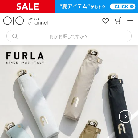
コ
ン
テ
ン
ツ
へ
何かお探しですか？
ス
キ
ッ
プ