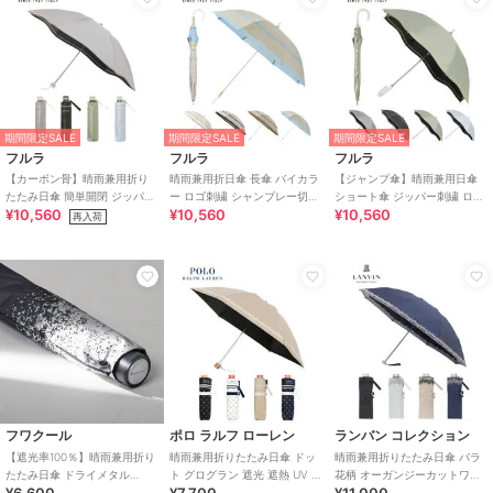
期間限定SALE
期間限定SALE
期間限定SALE
フルラ
フルラ
フルラ
【カーボン骨】晴雨兼用折り
晴雨兼用折日傘 長傘 バイカラ
【ジャンプ傘】晴雨兼用日傘
たたみ日傘 簡単開閉 ジッパー
ー ロゴ刺繍 シャンブレー切継
ショート傘 ジッパー刺繍 ロゴ
¥10,560
¥10,560
¥10,560
刺繍 ロゴ 遮光率100％ 遮熱
遮光 遮熱 UV 軽量
遮光率100％ 遮熱 UV 軽量
再入荷
UV 軽量
フワクール
ポロ ラルフ ローレン
ランバン コレクション
【遮光率100％】晴雨兼用折り
晴雨兼用折りたたみ日傘 ドッ
晴雨兼用折りたたみ日傘 バラ
たたみ日傘 ドライメタル
ト グログラン 遮光 遮熱 UV 軽
花柄 オーガンジーカットワー
¥6,600
¥7,700
¥11,000
Black 遮熱 UV 軽量 フワクー
量
ク 遮光 遮熱 UV 軽量