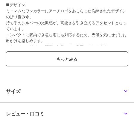
■デザイン
ミニマムなワンカラーにアーチロゴをあしらった洗練されたデザイン
の折り畳み傘。
持ち手のシルバーの光沢感が、高級さを引き立てるアクセントとなっ
ています。
コンパクトに収納でき急な雨にも対応するため、天候を気にせずにお
出かけを楽しめます。
大人っぽいデザインで幅広い年代の方に愛用いただけます。
■機能
・一級遮光：遮光率99.99%以上で夏の強く眩しい日差しから守りま
す。
・UVカット：しみやしわの原因となる紫外線を99%以上カットしま
す。
・遮熱効果：暑い太陽熱から頭を守ります。
サイズ
・晴雨兼用：雨の日もお使い頂ける晴雨兼用タイプです。
【フルラ （FURLA）】
レビュー・口コミ
1927年、イタリアのボローニャでアルド・フルラネットにより創立さ
れたFURLAは、伝統的なイタリアの革職人のクラフトマンシップ、熟