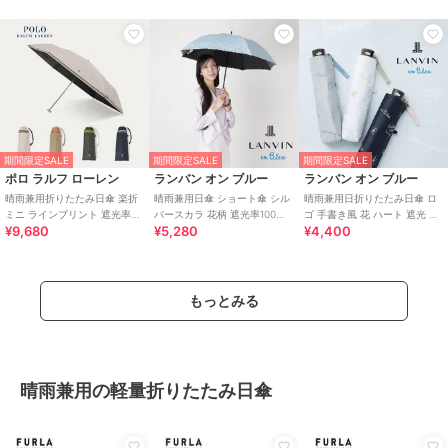
期間限定SALE
期間限定SALE
期間限定SALE
ポロ ラルフ ローレン
ランバン オン ブルー
ランバン オン ブルー
晴雨兼用折りたたみ日傘 楽折
晴雨兼用日傘 ショート傘 シル
晴雨兼用日折りたたみ日傘 ロ
ミニ ラインプリント 遮光率
バースカラ 花柄 遮光率100％
ゴ 手書き風 花 ハート 遮光 遮
¥9,680
¥5,280
¥4,400
100％ 遮熱 UV
遮熱 UV
熱 UV 軽量
もっとみる
晴雨兼用の軽量折りたたみ日傘