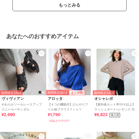
もっとみる
性別タイプ
レディース
傘・レイングッズ
／
日傘
ガールズ
傘・レイングッズ
／
日傘
カラー
ﾌﾞﾗｯｸ、ｵﾌﾎﾜｲﾄ、ﾍﾞｰｼﾞｭ、ﾓｶﾌﾞﾗｳ
あなたへのおすすめアイテム
ﾝ、ﾐﾝﾄｸﾞﾘｰﾝ
サイズ
親骨の長さ：50cm
素材
ポリエステル 100％
商品のお取り扱い方法
特徴
傘・レイングッズ
ポリエステル素材
/
無地
/
ロゴ
/
ワンポイント
/
晴雨兼用
/
折
期間限定SALE
まとめ割
期間限定SALE
期間限定SALE
りたたみ傘
/
ライフスタイル
/
ヴィヴィアン
アロッタ
オシャレボ
セレモニー・入学式・卒業式
やわらかソールレースアップ
【４つの機能付】ひんやりフ
【紫外線カット率99％以上】
スニーカーサンダル
リル袖ブラウスＴシャツ
ラッシュガード×レギンス 付
日傘
¥2,690
¥1,790
¥6,822
き タンキニ
再入荷
ポリエステル素材
/
無地
/
ロゴ
3点以上で10%OFF
/
ワンポイント
/
晴雨兼用
/
折
りたたみ傘
/
ライフスタイル
/
セレモニー・入学式・卒業式