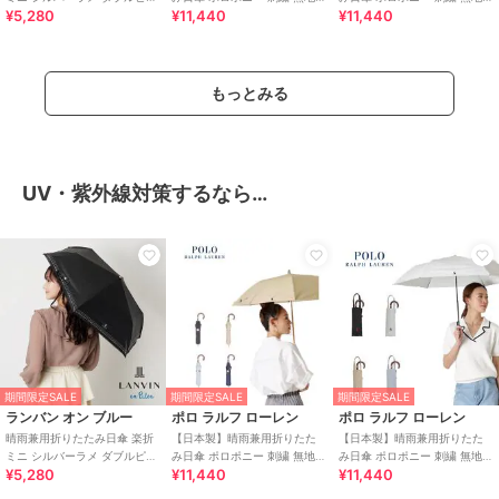
¥5,280
¥11,440
¥11,440
ロゴ 遮光率100％ 遮熱 UV
遮光 遮熱 UV 軽量 楽折
遮光 遮熱 UV 軽量 簡単開閉
もっとみる
UV・紫外線対策するなら…
期間限定SALE
期間限定SALE
期間限定SALE
ランバン オン ブルー
ポロ ラルフ ローレン
ポロ ラルフ ローレン
晴雨兼用折りたたみ日傘 楽折
【日本製】晴雨兼用折りたた
【日本製】晴雨兼用折りたた
ミニ シルバーラメ ダブルピコ
み日傘 ポロポニー 刺繍 無地
み日傘 ポロポニー 刺繍 無地
¥5,280
¥11,440
¥11,440
ロゴ 遮光率100％ 遮熱 UV
遮光 遮熱 UV 軽量 楽折
遮光 遮熱 UV 軽量 簡単開閉