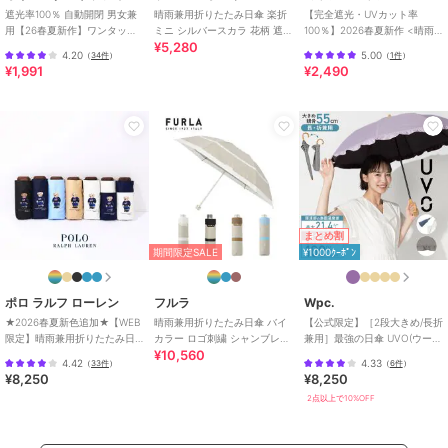
・ステッキとして使用するなど、傘本来の目的以外では使用しないで
遮光率100％ 自動開閉 男女兼
晴雨兼用折りたたみ日傘 楽折
【完全遮光・UVカット率
用【26春夏新作】ワンタッチ
ミニ シルバースカラ 花柄 遮光
100％】2026春夏新作 <晴雨
ください。傘全体、特に中棒に大きな負担がかかります。
¥5,280
晴雨兼用 折りたたみ傘 /G-
率100％ 遮熱 UV
兼用>折り畳みスカラップ日傘
・手元や骨などが壊れたまま使用しないでください。骨が折れたり、
4.20
5.00
（
34件
）
（
1件
）
0601
¥1,991
¥2,490
手元が破損した状態で使用し続けると、他の部分にも負担がかかり、
さらに傘の状態が悪くなります。
・振り回したり、投げたりしないでください。ロクロや手元に大きな
負担がかかります。
・強風時は破損する恐れがありますので、注意してご使用ください。
・製品は、自転車・ベビーカーなどと固定する器具に取り付けて使用
する構造になっておりません。視野の妨げ、自己・破損の原因となる
恐れがありますので、絶対に取り付けないでください。
・ハンドクリームや日焼け止めクリームなどが、生地・手元などの色
まとめ割
落ちの原因になる場合があります。
期間限定SALE
¥1000ｸｰﾎﾟﾝ
※お子様には、保護者からご注意ください。
ポロ ラルフ ローレン
フルラ
Wpc.
期間限定セール開催中
★2026春夏新色追加★【WEB
晴雨兼用折りたたみ日傘 バイ
【公式限定】［2段大きめ/長折
限定】晴雨兼用折りたたみ日
カラー ロゴ刺繍 シャンブレー
兼用］最強の日傘 UVO(ウー
¥10,560
傘 コンパクト ポロベア 1級遮
切継 遮光 遮熱 UV 軽量
ボ) 55cm 完全遮光 遮熱 晴雨
4.42
4.33
（
33件
）
（
6件
）
光 遮熱
兼用
ブランド
フルラ
¥8,250
¥8,250
2点以上で10%OFF
ショップ
ムーンバット
／
ザッカセレクト
商品カテゴリ
傘・レイングッズ
／
日傘