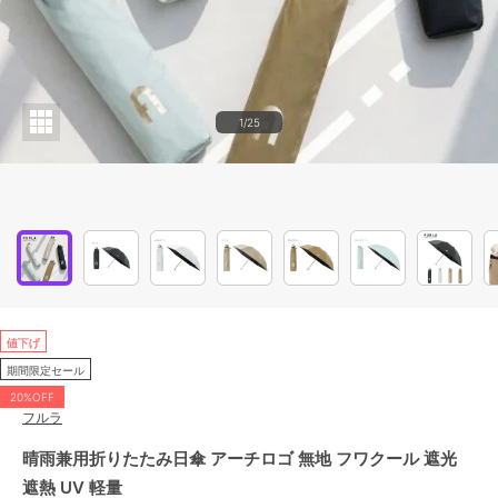
1/25
値下げ
期間限定セール
20%OFF
フルラ
晴雨兼用折りたたみ日傘 アーチロゴ 無地 フワクール 遮光
遮熱 UV 軽量