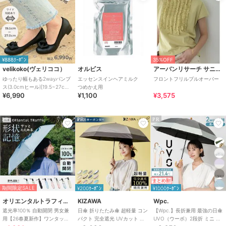
原産国
中国製
¥888ｸｰﾎﾟﾝ
35%OFF
velikoko(ヴェリココ）
オルビス
アーバンリサーチ サニーレーベル
ゆったり幅もある2wayパンプ
エッセンスインヘアミルク
フロントフリルプルオーバー
ス(3.0cmヒール)[19.5~27cm]
つめかえ用
¥6,990
¥1,100
¥3,575
ラクチンきれいシューズ
PR
PR
PR
まとめ割
期間限定SALE
¥200ｸｰﾎﾟﾝ
¥1000ｸｰﾎﾟﾝ
オリエンタルトラフィック
KIZAWA
Wpc.
遮光率100％ 自動開閉 男女兼
日傘 折りたたみ傘 超軽量 コン
【Wpc.】長折兼用 最強の日傘
用【26春夏新作】ワンタッチ
パクト 完全遮光 UVカット 晴
UVO（ウーボ）2段折 ミニ 完