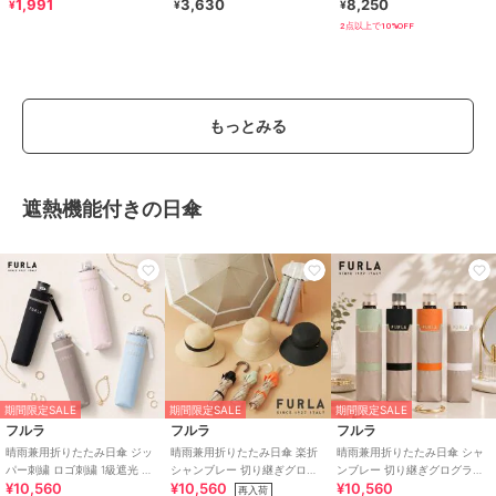
晴雨兼用 折りたたみ傘 /G-
雨兼用 雨傘 6本骨 airy+
全遮光 遮熱 晴雨兼用 折りたた
1,991
3,630
8,250
¥
¥
¥
0601
み
2点以上で10%OFF
もっとみる
遮熱機能付きの日傘
期間限定SALE
期間限定SALE
期間限定SALE
フルラ
フルラ
フルラ
晴雨兼用折りたたみ日傘 ジッ
晴雨兼用折りたたみ日傘 楽折
晴雨兼用折りたたみ日傘 シャ
パー刺繍 ロゴ刺繍 1級遮光 遮
シャンブレー 切り継ぎグログ
ンブレー 切り継ぎグログラン
¥10,560
¥10,560
¥10,560
熱 UV 軽量
ラン ロゴ 遮光率100％ 遮熱
ロゴ 遮光率100％ 遮熱 UV
再入荷