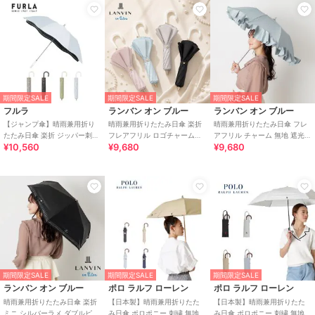
期間限定SALE
期間限定SALE
期間限定SALE
フルラ
ランバン オン ブルー
ランバン オン ブルー
【ジャンプ傘】晴雨兼用折り
晴雨兼用折りたたみ日傘 楽折
晴雨兼用折りたたみ日傘 フレ
たたみ日傘 楽折 ジッパー刺繍
フレアフリル ロゴチャーム付
アフリル チャーム 無地 遮光
¥10,560
¥9,680
¥9,680
ロゴ 遮光率100％ 遮熱 UV 軽
き 遮光 遮熱 UV
遮熱 UV 軽量 簡単開閉
量
期間限定SALE
期間限定SALE
期間限定SALE
ランバン オン ブルー
ポロ ラルフ ローレン
ポロ ラルフ ローレン
晴雨兼用折りたたみ日傘 楽折
【日本製】晴雨兼用折りたた
【日本製】晴雨兼用折りたた
ミニ シルバーラメ ダブルピコ
み日傘 ポロポニー 刺繍 無地
み日傘 ポロポニー 刺繍 無地