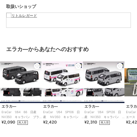
取扱いショップ
エラカ―からあなたへのおすすめ
エラカ―
エラカ―
エラカ―
エラ
EraCar 1/64 66 日産
EraCar 1/64 SP106 日
EraCar 1/64 SP126 日
EraC
NV350 キャラバン ブラッ
産 NV350 キャラバン
産 NV350 キャラバン シ
エース
¥2,090
¥2,420
¥2,310
¥2,4
ク
ホワイト急便 ホワイト
ルバー 日本限定カラー
15th A
再入荷
再入荷