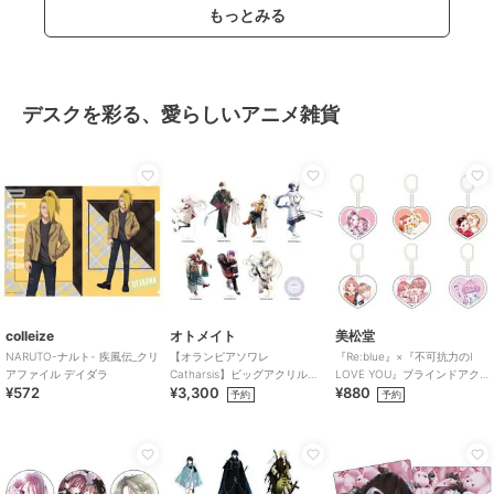
もっとみる
デスクを彩る、愛らしいアニメ雑貨
colleize
オトメイト
美松堂
NARUTO-ナルト- 疾風伝_クリ
【オランピアソワレ
『Re:blue』×『不可抗力のI
アファイル デイダラ
Catharsis】ビッグアクリルス
LOVE YOU』ブラインドアク
¥572
¥3,300
¥880
タンド(全7種)
リルキーホルダー（全6種）
予約
予約