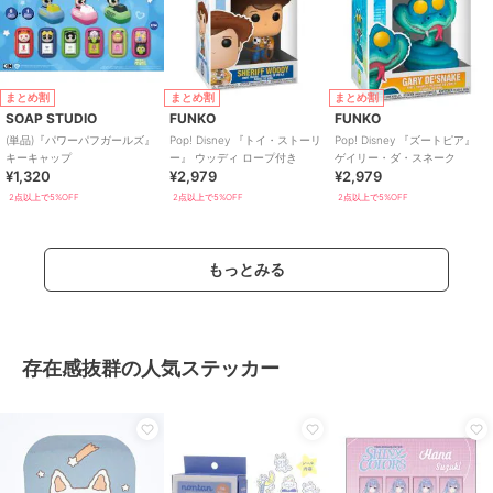
まとめ割
まとめ割
まとめ割
SOAP STUDIO
FUNKO
FUNKO
(単品)『パワーパフガールズ』
Pop! Disney 『トイ・ストーリ
Pop! Disney 『ズートピア』
キーキャップ
ー』 ウッディ ロープ付き
ゲイリー・ダ・スネーク
¥1,320
¥2,979
¥2,979
2点以上で5%OFF
2点以上で5%OFF
2点以上で5%OFF
もっとみる
存在感抜群の人気ステッカー