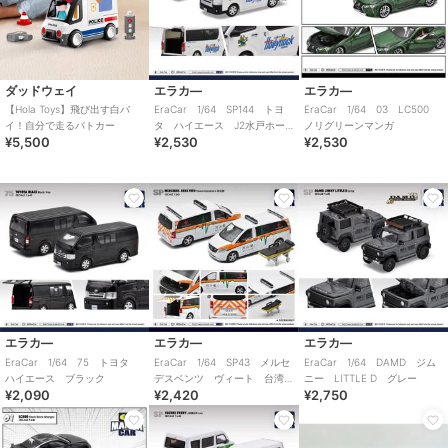
ダッドウェイ
エラカ―
エラカ―
【Hola Toys】飛び出す白バ
EraCar 1/64 SP144 トヨ
EraCar 1/64 03 LC500
イ！自分で走るパトカー
タ ハイエース J2水戸ホー
ノリグリーンマンガ
¥5,500
¥2,530
¥2,530
リーホック
エラカ―
エラカ―
エラカ―
EraCar 1/64 75 トヨタ
EraCar 1/64 SP43 メルセ
EraCar 1/64 DAMD ジム
ハイエース ブラック
デスベンツ ヴィート 台湾
ニー LITTLE D グレー
¥2,090
¥2,420
¥2,750
救急 阿仙號 ストレッチャ
ー付