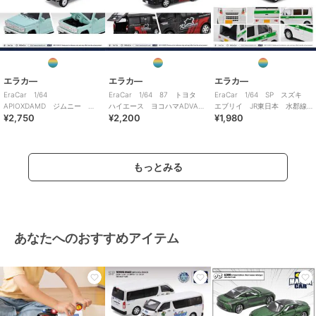
エラカ―
エラカ―
エラカ―
EraCar 1/64
EraCar 1/64 87 トヨタ
EraCar 1/64 SP スズキ
APIOXDAMD ジムニー
ハイエース ヨコハマADVAN
エブリイ JR東日本 水郡線
¥2,750
¥2,200
¥1,980
LITTLE B 東京オートサロン
カンパニーカー
営業所（日本限定）
2020
もっとみる
あなたへのおすすめアイテム