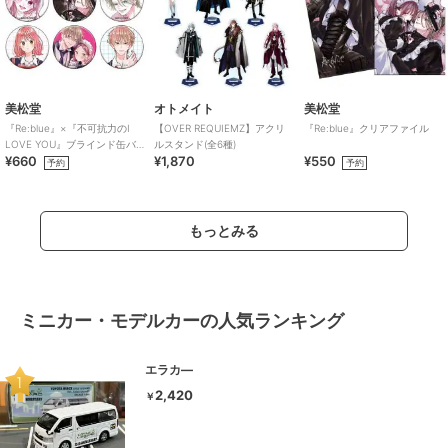
美松堂
オトメイト
美松堂
『Re:blue』×『不可抗力のI
【OVER REQUIEMZ】アクリ
『Re:blue』クリアファイル
LOVE YOU』ブラインド缶バ
ルスタンド(全6種)
¥660
¥1,870
¥550
ッジ（全6種）
予約
予約
もっとみる
ミニカー・モデルカーの人気ランキング
エラカ―
2,420
￥