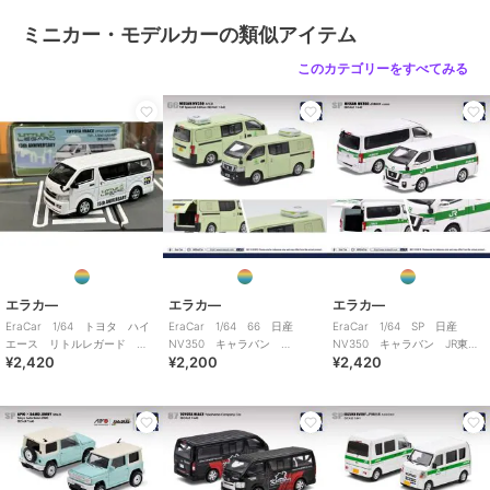
ミニカー・モデルカーの類似アイテム
このカテゴリーをすべてみる
エラカ―
エラカ―
エラカ―
EraCar 1/64 トヨタ ハイ
EraCar 1/64 66 日産
EraCar 1/64 SP 日産
エース リトルレガード
NV350 キャラバン
NV350 キャラバン JR東日
¥2,420
¥2,200
¥2,420
15th ANNIVERSARY
AFCD（香港政府漁農自然護理
本 土浦運輸区 業務用自動
署）
車