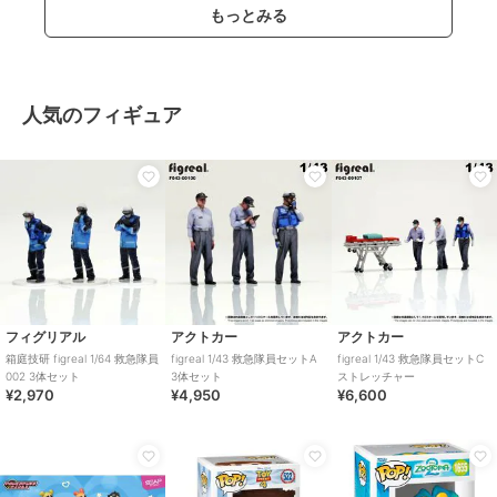
もっとみる
人気のフィギュア
フィグリアル
アクトカー
アクトカー
箱庭技研 figreal 1/64 救急隊員
figreal 1/43 救急隊員セットA
figreal 1/43 救急隊員セットC
002 3体セット
3体セット
ストレッチャー
¥2,970
¥4,950
¥6,600