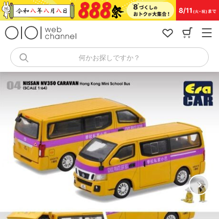
コ
ン
テ
ン
ツ
へ
何かお探しですか？
ス
キ
ッ
プ