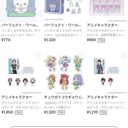
パーフェクト・ワールド・トーキョー
パーフェクト・ワールド・トーキョー
アニメキャラクター
ノンタン おやすみなさい ダイ
ノンタン ボックスロールステ
アイドルマスター シャイニー
カットステッカー ブルー
ッカー （おやすみなさい） シ
カラーズ 証明写真風ステッ
¥770
¥1,320
¥660
eHONTOMO
ール 9柄90ピース 絵本
カー (鈴木羽那)
予約
アニメキャラクター
チュウガイコウギョウ (Chugai Mining)
アニメキャラクター
アイドルマスター シャイニー
【おねがいアイプリ】 ステッ
アイドルマスター シャイニー
カラーズ ステッカーセット
カーセット(6枚入り)
カラーズ ステッカーセット
¥1,650
¥1,320
¥1,210
(283プロ ノクチル)
(283プロ シーズ)
予約
予約
予約