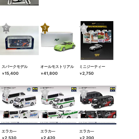
スパークモデル
オールモストリアル
ミニジーティー
15,400
41,800
2,750
￥
￥
￥
エラカ―
エラカ―
エラカ―
2,530
2,420
2,200
￥
￥
￥