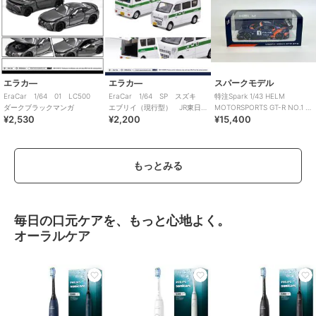
エラカ―
エラカ―
スパークモデル
EraCar 1/64 01 LC500
EraCar 1/64 SP スズキ
特注Spark 1/43 HELM
ダークブラックマンガ
エブリイ（現行型） JR東日
MOTORSPORTS GT-R NO.1 ス
¥2,530
¥2,200
¥15,400
本 石岡駅 業務用自動車
ーパー耐久
もっとみる
毎日の口元ケアを、もっと心地よく。
オーラルケア