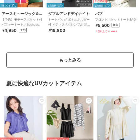
まとめ割
¥500ｸｰﾎﾟﾝ
¥888ｸｰﾎﾟﾝ
¥888ｸｰﾎﾟﾝ
アースミュージック＆エコロジー
ダブルアンドデイナイト
バブ
【予約】モチーフポケット付
トートバッグ ボトルホルダー
フロントポケットトートBAG
パファートート／Zootopia
付 ビジネス A4 シンプル 通勤
5,500
新着
¥
スムーク 19192
4,950
19,800
予約
¥
¥
2点以上で20%OFF
もっとみる
夏に快適なUVカットアイテム
期間限定SALE
期間限定SALE