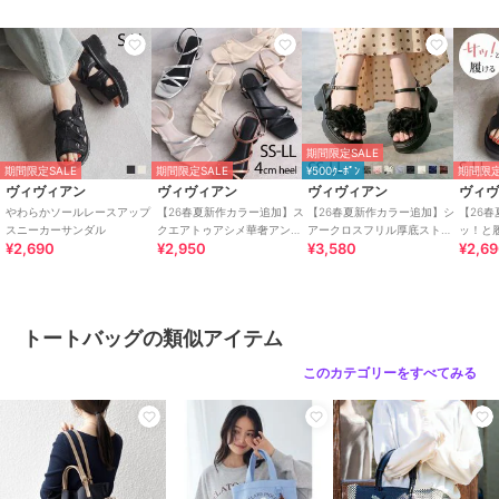
期間限定SALE
期間限定SALE
期間限定SALE
¥500ｸｰﾎﾟﾝ
期間限定
ヴィヴィアン
ヴィヴィアン
ヴィヴィアン
ヴィ
やわらかソールレースアップ
【26春夏新作カラー追加】ス
【26春夏新作カラー追加】シ
【26
スニーカーサンダル
クエアトゥアシメ華奢アンク
アークロスフリル厚底ストラ
ッ！と
¥2,690
¥2,950
¥3,580
¥2,6
ルストラップサンダル
ップサンダル
トクロ
トートバッグの類似アイテム
このカテゴリーをすべてみる