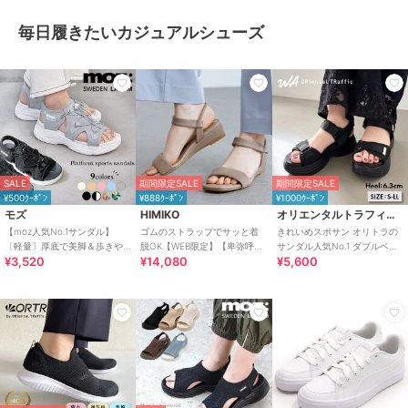
毎日履きたいカジュアルシューズ
SALE
期間限定SALE
期間限定SALE
¥500ｸｰﾎﾟﾝ
¥888ｸｰﾎﾟﾝ
¥1000ｸｰﾎﾟﾝ
モズ
HIMIKO
オリエンタルトラフィック
【moz人気No.1サンダル】
ゴムのストラップでサッと着
きれいめスポサン オリトラの
〔軽量〕厚底で美脚＆歩きや
脱OK【WEB限定】【卑弥呼
サンダル人気No.1 ダブルベル
¥3,520
¥14,080
¥5,600
すい！疲れにくいフィット感
26SS】ゴムストラップサンダ
ト スポーツサンダル /42207
のスポーツサンダル
ル/661250