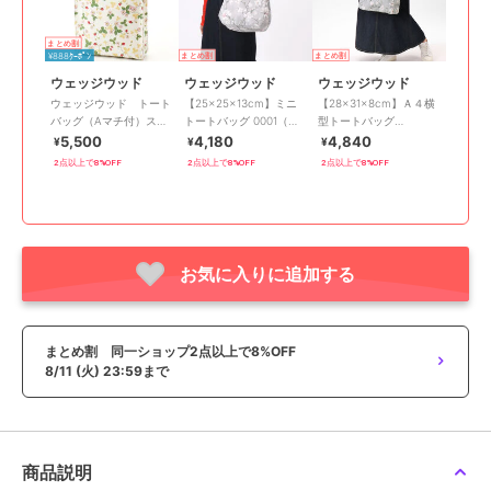
まとめ割
¥888ｸｰﾎﾟﾝ
まとめ割
まとめ割
ウェッジウッド
ウェッジウッド
ウェッジウッド
ウェッジウッド トート
【25×25×13cm】ミニ
【28×31×8cm】Ａ４横
バッグ（Aマチ付）スト
トートバッグ 0001（レ
型トートバッグ
ロベリー インクブル
ディース）（ウェッジウ
0001（レディース）
5,500
4,180
4,840
¥
¥
¥
ー 【WEDGWOOD】
ッド/WEDGWOOD）
（WEDGWOOD）
2点以上で8%OFF
2点以上で8%OFF
2点以上で8%OFF
お気に入りに追加する
まとめ割 同一ショップ2点以上で8%OFF
8/11 (火) 23:59まで
商品説明