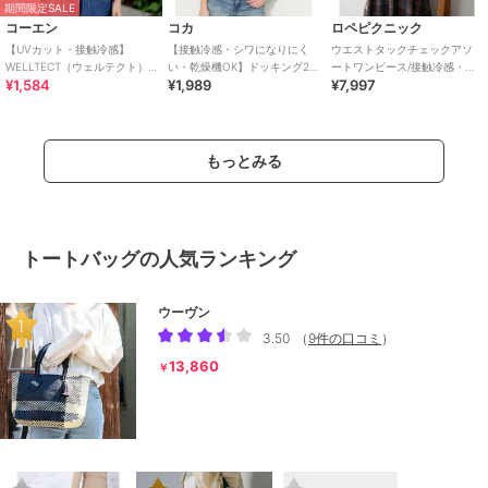
期間限定SALE
コーエン
コカ
ロペピクニック
【UVカット・接触冷感】
【接触冷感・シワになりにく
ウエストタックチェックアソ
WELLTECT（ウェルテクト）
い・乾燥機OK】ドッキング2
ートワンピース/接触冷感・防
¥1,584
¥1,989
¥7,997
USAコットン フレアスリーブ
段フリルTシャツ 全2色
シワ・リンクコーデ
Tシャツ（イ
もっとみる
トートバッグの人気ランキング
ウーヴン
3.50
（
9件の口コミ
）
13,860
￥