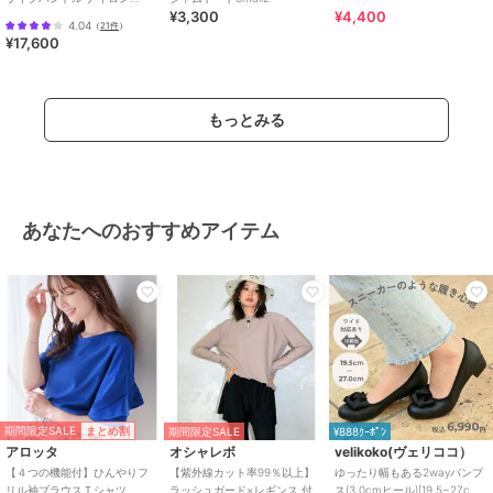
¥3,300
¥4,400
2way トートバッグ A4対応
4.04
（
21件
）
¥17,600
もっとみる
あなたへのおすすめアイテム
期間限定SALE
まとめ割
期間限定SALE
¥888ｸｰﾎﾟﾝ
アロッタ
オシャレボ
velikoko(ヴェリココ）
【４つの機能付】ひんやりフ
【紫外線カット率99％以上】
ゆったり幅もある2wayパンプ
リル袖ブラウスＴシャツ
ラッシュガード×レギンス 付
ス(3.0cmヒール)[19.5~27cm]