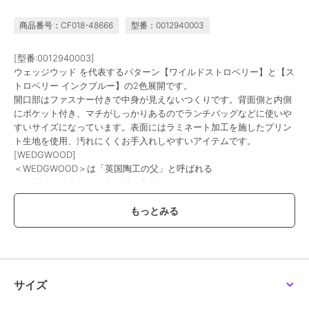
商品番号：CF018-48666
型番：0012940003
[型番:0012940003]
ウェッジウッド を代表するパターン【ワイルドストロベリー】と【ス
トロベリー インクブルー】の2色展開です。
開口部はファスナー付きで中身が見えないつくりです。背面側と内側
にポケット付き、マチがしっかりあるのでランチバッグなどに使いや
すいサイズになっています。表面にはラミネート加工を施したプリン
ト生地を使用、汚れにくくお手入れしやすいアイテムです。
[WEDGWOOD]
＜WEDGWOOD＞は「英国陶工の父」と呼ばれる
ジョサイア・ウェッジウッドにより
1759年に創設された洋食器ブランドです。
イギリス王室をはじめ各国の王侯貴族たちに
愛用されたことで名声を確実なものとし、
現代においても常に新しいものに挑戦して時代をリードしてきた
ジョサイアのスピリットが創業当時から変わらずに受け継がれていま
す。
サイズ
この商品は無料ギフトサービスの対象商品です
>>無料ギフトサービスについての詳細はこちら