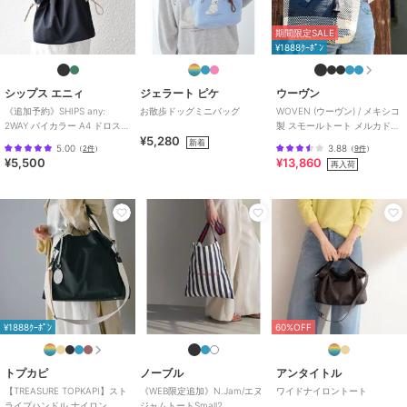
期間限定SALE
¥1888ｸｰﾎﾟﾝ
シップス エニィ
ジェラート ピケ
ウーヴン
《追加予約》SHIPS any:
お散歩ドッグミニバッグ
WOVEN (ウーヴン) / メキシコ
2WAY バイカラー A4 ドロスト
製 スモールトート メルカドバ
¥5,280
トート バッグ
ッグ かごバッグ
新着
5.00
3.88
（
2件
）
（
9件
）
¥5,500
¥13,860
再入荷
¥1888ｸｰﾎﾟﾝ
60%OFF
トプカピ
ノーブル
アンタイトル
【TREASURE TOPKAPI】スト
《WEB限定追加》N.Jam/エヌ
ワイドナイロントート
ライプハンドル ナイロン
ジャムトートSmall2