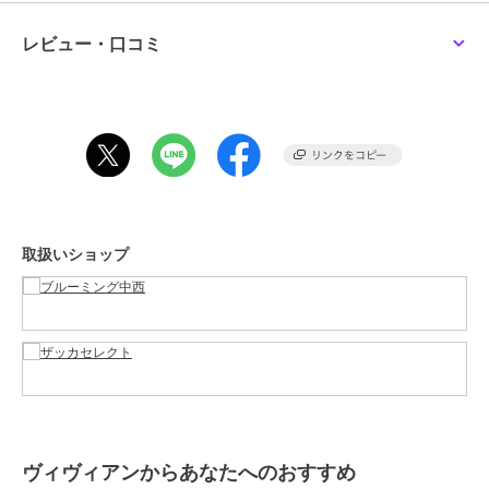
レビュー・口コミ
ブランド
ウェッジウッド
ショップ
ブルーミング中西
／
ザッカセレ
クト
商品カテゴリ
バッグ
／
トートバッグ
性別タイプ
レディース
バッグ
／
トートバッグ
ガールズ
バッグ
／
トートバッグ
取扱いショップ
カラー
ネイビー、ホワイト
サイズ
幅 高さ約25cm マチ約13cm
素材
表地：綿（ポリ塩化ビニル加工）
商品のお取り扱い方法
お手入れ
－
原産国
中国製
ヴィヴィアンからあなたへのおすすめ