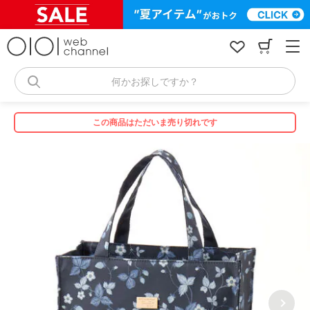
コ
ン
テ
ン
ツ
へ
何かお探しですか？
ス
キ
ッ
この商品はただいま売り切れです
プ