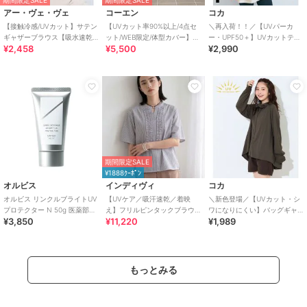
アー・ヴェ・ヴェ
コーエン
コカ
【接触冷感/UVカット】サテン
【UVカット率90%以上/4点セ
＼再入荷！！／【UVパーカ
ギャザーブラウス【吸水速乾/
ット/WEB限定/体型カバー】シ
ー・UPF50＋】UVカットティ
¥2,458
¥5,500
¥2,990
イージーケア】
ュシュ付きアソートスイムウ
アードパーカー 全4色
エア（イン
期間限定SALE
¥1888ｸｰﾎﾟﾝ
オルビス
インディヴィ
コカ
オルビス リンクルブライトUV
【UVケア／吸汗速乾／着映
＼新色登場／【UVカット・シ
プロテクター N 50g 医薬部外
え】フリルピンタックブラウ
ワになりにくい】バッグギャ
¥3,850
¥11,220
¥1,989
品（顔用日焼け止め）
ス
ザーUVパーカー 全4色
もっとみる