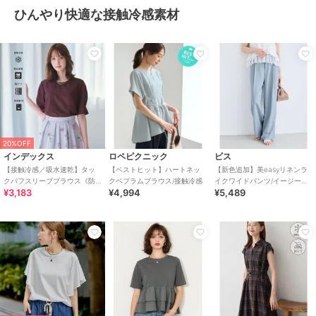
ひんやり快適な接触冷感素材
20%OFF
インデックス
ロペピクニック
ビス
【接触冷感／吸水速乾】タッ
【ベストヒット】ハートネッ
【新色追加】美easyリネンラ
クパフスリーブブラウス《防
クペプラムブラウス/接触冷感
イクワイドパンツ/イージーケ
¥3,183
¥4,994
¥5,489
シワ／洗濯機OK／XS～3L／
ア・接触冷感・セットアップ
8col》
対応