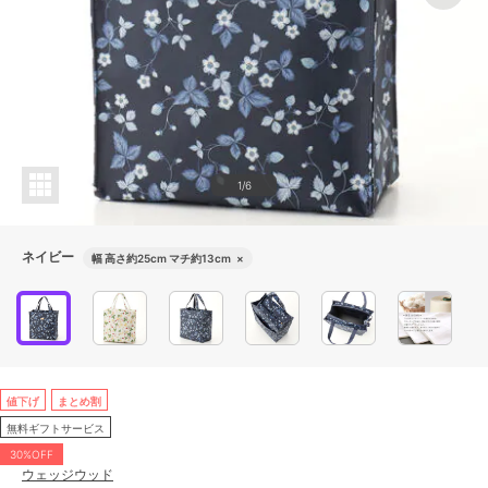
1/6
ネイビー
幅 高さ約25cm マチ約13cm
×
値下げ
まとめ割
無料ギフトサービス
30%OFF
ウェッジウッド