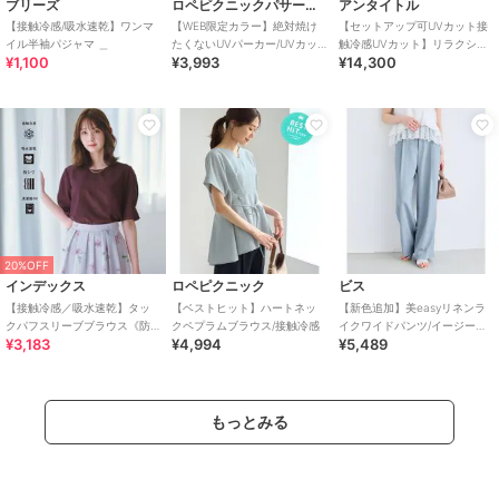
ブリーズ
ロペピクニックパサージュ
アンタイトル
【接触冷感/吸水速乾】ワンマ
【WEB限定カラー】絶対焼け
【セットアップ可UVカット接
イル半袖パジャマ ＿
たくないUVパーカー/UVカッ
触冷感UVカット】リラクシー
¥1,100
¥3,993
¥14,300
ト・接触冷感
キーVネックブラウス
20%OFF
インデックス
ロペピクニック
ビス
【接触冷感／吸水速乾】タッ
【ベストヒット】ハートネッ
【新色追加】美easyリネンラ
クパフスリーブブラウス《防
クペプラムブラウス/接触冷感
イクワイドパンツ/イージーケ
¥3,183
¥4,994
¥5,489
シワ／洗濯機OK／XS～3L／
ア・接触冷感・セットアップ
8col》
対応
もっとみる