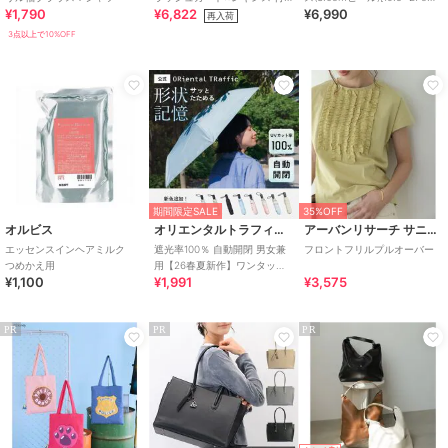
¥1,790
¥6,822
¥6,990
き タンキニ
ラクチンきれいシューズ
再入荷
3点以上で10%OFF
期間限定SALE
35%OFF
オルビス
オリエンタルトラフィック
アーバンリサーチ サニーレーベル
エッセンスインヘアミルク
遮光率100％ 自動開閉 男女兼
フロントフリルプルオーバー
つめかえ用
用【26春夏新作】ワンタッチ
¥1,100
¥1,991
¥3,575
晴雨兼用 折りたたみ傘 /G-
0601
PR
PR
PR