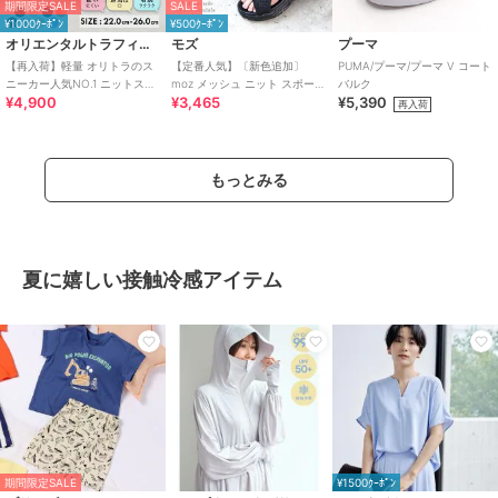
期間限定SALE
SALE
¥1000ｸｰﾎﾟﾝ
¥500ｸｰﾎﾟﾝ
オリエンタルトラフィック
モズ
プーマ
【再入荷】軽量 オリトラのス
【定番人気】〔新色追加〕
PUMA/プーマ/プーマ V コート
ニーカー人気NO.1 ニットスニ
moz メッシュ ニット スポーツ
バルク
¥4,900
¥3,465
¥5,390
ーカー スリッポン /3709
サンダル
再入荷
もっとみる
夏に嬉しい接触冷感アイテム
期間限定SALE
¥1500ｸｰﾎﾟﾝ