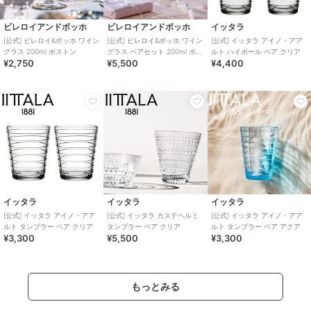
ビレロイアンドボッホ
ビレロイアンドボッホ
イッタラ
[公式] ビレロイ&ボッホ ワイン
[公式] ビレロイ&ボッホ ワイン
[公式] イッタラ アイノ・アア
グラス 200ml ボストン
グラス ペアセット 200ml ボス
ルト ハイボール ペア クリア
¥2,750
¥5,500
¥4,400
トン
イッタラ
イッタラ
イッタラ
[公式] イッタラ アイノ・アア
[公式] イッタラ カステヘルミ
[公式] イッタラ アイノ・アア
ルト タンブラー ペア クリア
タンブラー ペア クリア
ルト タンブラー ペア アクア
¥3,300
¥5,500
¥3,300
もっとみる