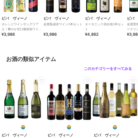
ビバ ヴィーノ
ビバ ヴィーノ
ビバ ヴィーノ
ビバ
オレンジワインサングリア
金賞熟成赤ワイン3本セット
オーガニック赤白泡3本セッ
金賞受
入！爽やか甘口微発泡ワイン
ト
ークリ
¥3,986
¥3,986
¥4,862
¥3,9
3本セット
お酒の類似アイテム
このカテゴリーをすべてみる
ビバ ヴィーノ
ビバ ヴィーノ
ビバ ヴィーノ