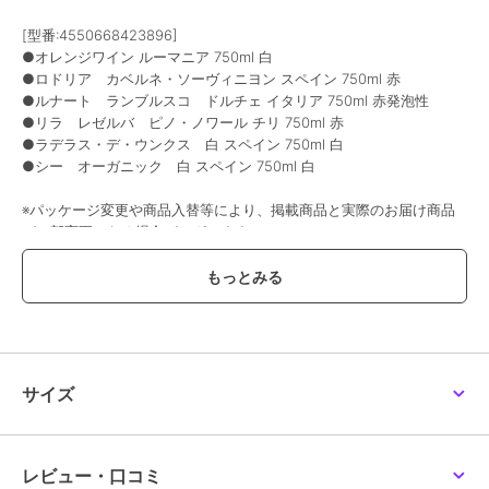
[型番:4550668423896]
●オレンジワイン ルーマニア 750ml 白
●ロドリア カベルネ・ソーヴィニヨン スペイン 750ml 赤
●ルナート ランブルスコ ドルチェ イタリア 750ml 赤発泡性
●リラ レゼルバ ピノ・ノワール チリ 750ml 赤
●ラデラス・デ・ウンクス 白 スペイン 750ml 白
●シー オーガニック 白 スペイン 750ml 白
※パッケージ変更や商品入替等により、掲載商品と実際のお届け商品
が一部変更になる場合がございます。
赤・白・ロゼワインに続く第4のワインとして注目が高まる、オレン
ジワインの入ったセットです。
世界4か国（イタリア、スペイン、ルーマニア、チリ）の個性の異な
るワインをお楽しみいただけます。
※オレンジワインとは、白ワイン用ぶどうを使って、赤ワインのよう
に皮や種を一緒に発酵する事でオレンジの色合いに造られたワインで
サイズ
す。
※未成年者の飲酒は、法律で禁じられています
レビュー・口コミ
この商品は、不良品のみ返品を承ります