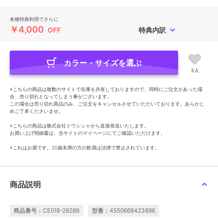
各種特典利用でさらに
￥4,000
OFF
特典内訳
カラー・サイズを選ぶ
3人
※こちらの商品は複数のサイトで在庫を共有しておりますので、同時にご注文があった場
合、売り切れとなってしまう事がございます。
この場合は売り切れ商品のみ、ご注文をキャンセルさせていただいております。あらかじ
めご了承くださいませ。
※こちらの商品は株式会社ドウシシャから直接発送いたします。
お買い上げ明細書は、当サイトのマイページにてご確認いただけます。
※これはお酒です。20歳未満の方の飲酒は法律で禁止されています。
商品説明
商品番号：CE018-28289
型番：4550668423896