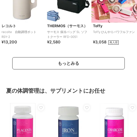
レコルト
THERMOS（サーモス）
Toffy
recolte 自動調理ポット
サーモス 保冷バッグ 5L ソフ
Toffy ひんやりパワフルファン
RSY-2
トクーラー RFD-0051
¥13,200
¥2,580
¥3,058
再入荷
もっとみる
夏の体調管理は、サプリメントにお任せ