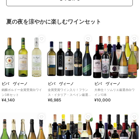
夏の夜を涼やかに楽しむワインセット
ビバ ヴィーノ
ビバ ヴィーノ
ビバ ヴィーノ
銘醸ボルドー金賞受賞白ワイ
金賞受賞ワイン入り！フラン
大奉仕！ソムリエ厳選赤白ワ
ン3本セット
ス・イタリア・スペイン厳選
イン10本
¥4,140
¥6,985
¥10,000
ワイン5本セット