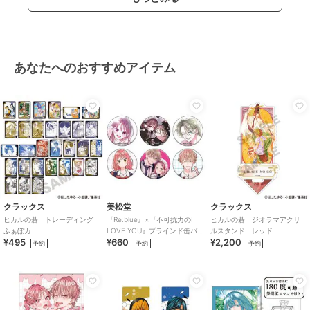
あなたへのおすすめアイテム
クラックス
美松堂
クラックス
ヒカルの碁 トレーディング
『Re:blue』×『不可抗力のI
ヒカルの碁 ジオラマアクリ
ふぁぼカ
LOVE YOU』ブラインド缶バ
ルスタンド レッド
¥495
¥660
¥2,200
ッジ（全6種）
予約
予約
予約