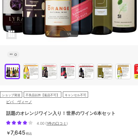
1/8
**
○
ショップ発送
不良品以外【返品不可】
キャンセル不可
ビバ ヴィーノ
話題のオレンジワイン入り！世界のワイン6本セット
4.00
(
1件の口コミ
)
7,645
￥
税込