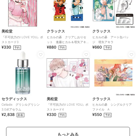
美松堂
クラックス
クラックス
『不可抗力のI LOVE YOU』ポ
ヒカルの碁 クリアしおりセ
ヒカルの碁 アート缶バッ
ストカード3
ット 進藤ヒカル＆塔矢アキ
ジ 塔矢アキラ
¥330
¥880
¥660
ラ
予約
予約
予約
セラディックス
美松堂
クラックス
Celladix グリシルグリシン
『不可抗力のI LOVE YOU』ポ
ヒカルの碁 シングルクリア
3.0ポアセラム
ストカード4
ファイル A
¥2,838
¥330
¥550
新着
予約
予約
もっとみる