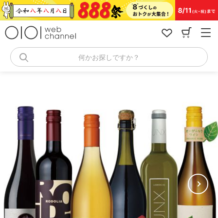
コ
ン
テ
ン
ツ
へ
何かお探しですか？
ス
キ
ッ
プ