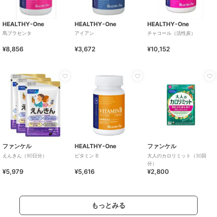
HEALTHY-One
HEALTHY-One
HEALTHY-One
馬プラセンタ
アイアン
チャコール（活性炭）
¥8,856
¥3,672
¥10,152
ファンケル
HEALTHY-One
ファンケル
えんきん（90日分）
ビタミン B
大人のカロリミット（30回
分）
¥5,979
¥5,616
¥2,800
もっとみる