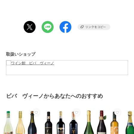
ブランド
ビバ ヴィーノ
ショップ
ワイン館 ビバ ヴィーノ
商品カテゴリ
フード・スイーツ・ドリンク
／
お酒
カラー
**
取扱いショップ
サイズ
**
素材
※オレンジワインは、添加物不使
用
※その他ワインは、酸化防止剤
（亜硫酸塩）使用
ビバ ヴィーノからあなたへのおすすめ
商品のお取り扱い方法
お手入れ
日光の当たらない冷暗所での保管
がおすすめです。