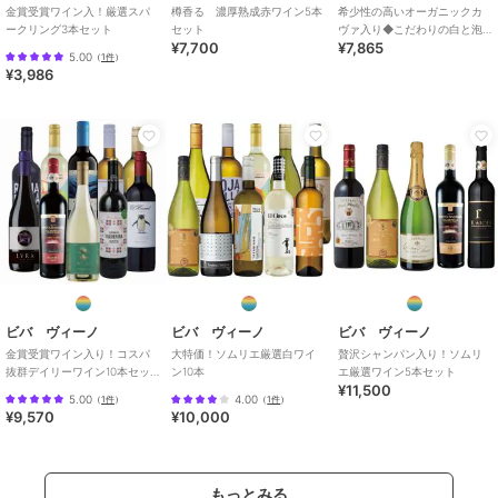
金賞受賞ワイン入！厳選スパ
樽香る 濃厚熟成赤ワイン5本
希少性の高いオーガニックカ
ークリング3本セット
セット
ヴァ入り◆こだわりの白と泡6
¥7,700
¥7,865
本セット
5.00
（
1件
）
¥3,986
ビバ ヴィーノ
ビバ ヴィーノ
ビバ ヴィーノ
金賞受賞ワイン入り！コスパ
大特価！ソムリエ厳選白ワイ
贅沢シャンパン入り！ソムリ
抜群デイリーワイン10本セッ
ン10本
エ厳選ワイン5本セット
¥11,500
ト
5.00
4.00
（
1件
）
（
1件
）
¥9,570
¥10,000
もっとみる