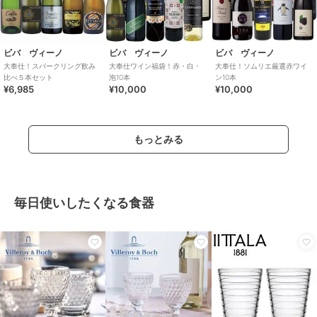
ビバ ヴィーノ
ビバ ヴィーノ
ビバ ヴィーノ
大奉仕！スパークリング飲み
大奉仕ワイン福袋！赤・白・
大奉仕！ソムリエ厳選赤ワイ
比べ５本セット
泡10本
ン10本
¥6,985
¥10,000
¥10,000
もっとみる
毎日使いしたくなる食器