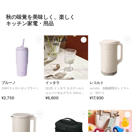
秋の味覚を美味しく、楽しく
キッチン家電・用品
ブルーノ
イッタラ
レコルト
2WAYストロータンブラー L
[公式] イッタラ カステヘルミ
recolte 自動調理ポットラー
ユニバーサルグラス 260ml ペ
ジ RSY-3
¥2,750
¥6,600
¥17,930
ア クリア