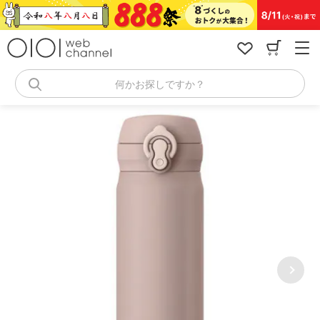
コ
ン
テ
ン
ツ
へ
何かお探しですか？
ス
キ
ッ
プ