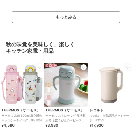
もっとみる
秋の味覚を美味しく、楽しく
キッチン家電・用品
THERMOS（サーモス）
THERMOS（サーモス）
レコルト
サーモス 水筒 500ml 真空断熱
サーモス ストローマグ 魔法瓶
recolte 自動調理ポットラー
キッズケータイマグ JPF-500B
水筒 まほうびんのベビースト
ジ RSY-3
¥4,580
¥3,980
¥17,930
ローマグ 無地 FJT-350