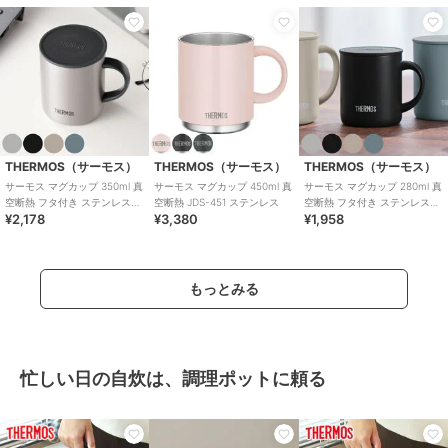
THERMOS（サーモス）
THERMOS（サーモス）
THERMOS（サーモス）
サーモス マグカップ 350ml 真
サーモス マグカップ 450ml 真
サーモス マグカップ 280ml 真
空断熱 フタ付き ステンレス
空断熱 JDS-451 ステンレス
空断熱 フタ付き ステンレス
¥2,178
¥3,380
¥1,958
JDG-352
JDG-282
もっとみる
忙しい日の自炊は、調理ポットに頼る