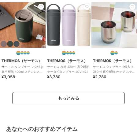
THERMOS（サーモス）
THERMOS（サーモス）
THERMOS（サーモス）
サーモス タンブラー フタ付き
サーモス 水筒 420ml 真空断熱
サーモス タンブラー 2個入り
真空断熱 400ml ステンレス
ケータイタンブラー JOV-421
360ml 真空断熱 カップ ステン
¥3,058
¥3,780
¥2,780
JDP-401
レス
もっとみる
あなたへのおすすめアイテム