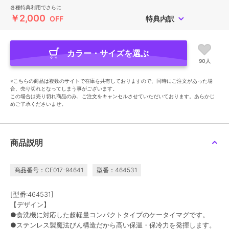
各種特典利用でさらに
￥2,000
OFF
特典内訳
カラー・サイズを選ぶ
90人
※こちらの商品は複数のサイトで在庫を共有しておりますので、同時にご注文があった場
合、売り切れとなってしまう事がございます。
この場合は売り切れ商品のみ、ご注文をキャンセルさせていただいております。あらかじ
めご了承くださいませ。
商品説明
商品番号：CE017-94641
型番：464531
[型番:464531]
【デザイン】
●食洗機に対応した超軽量コンパクトタイプのケータイマグです。
●ステンレス製魔法びん構造だから高い保温・保冷力を発揮します。