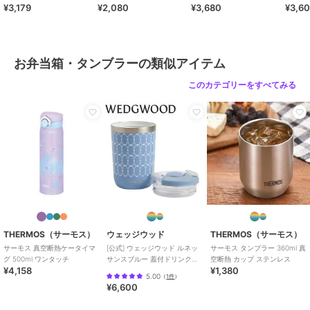
¥3,179
¥2,080
¥3,680
¥3,6
工 JPB-500
ピレン
蓋パッキン・せんパッキン：シリ
コーンゴム
商品のお取り扱い方法
お弁当箱・タンブラーの類似アイテム
特徴
お弁当・キッチン用品
このカテゴリーをすべてみる
無地
お弁当箱・タンブラー
無地
原産国
フィリピン製
THERMOS（サーモス）
ウェッジウッド
THERMOS（サーモス）
サーモス 真空断熱ケータイマ
[公式] ウェッジウッド ルネッ
サーモス タンブラー 360ml 真
グ 500ml ワンタッチ
サンスブルー 蓋付ドリンクタ
空断熱 カップ ステンレス
¥4,158
¥1,380
ンブラー
5.00
（
1件
）
¥6,600