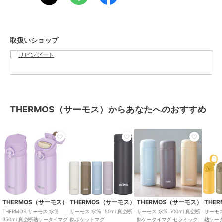
【ブランド】
100年を超える歴史を持つブランドTHERMOS（サーモス）。
長年培われてきた技術によって高い保温・保冷力を持つ魔法瓶は水筒
やお弁当箱、調理用品など幅広く普及しています。
取扱いショップ
夏も冬も永く愛用できる高品質アイテムです。
ブランド
THERMOS（サーモス）
ショップ
リビングート
商品カテゴリ
お弁当・キッチン用品
／
お弁当
THERMOS（サーモス）からあなたへのおすすめ
箱・タンブラー
カラー
ミストベージュ、ブラックジェイ
ド、ピンクパープル、スノーホワ
イト、オリーブグリーン、アイス
ブルー
サイズ
FREE
素材
内びん：ステンレス鋼
胴部：ステンレス鋼（アクリル樹
THERMOS（サーモス）
THERMOS（サーモス）
THERMOS（サーモス）
THE
脂塗装）
THERMOS サーモス 水筒
サーモス 水筒 150ml 真空断
サーモス 水筒 500ml 真空断
サーモス
350ml 真空断熱ケータイマグ
熱ポケットマグ
熱ケータイマグ セラミック加
熱ケー
蓋・せん本体・飲み口：ポリプロ