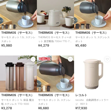
THERMOS（サーモス）
THERMOS（サーモス）
THERMOS（サーモス）
サーモス ポット 1.5L ステンレ
THERMOS サーモス ティーポ
サーモス ポット 1L ステンレス
スポット
ット 真空断熱 700ml TTE-700
ポット
¥5,980
¥4,279
¥5,480
ステンレス
THERMOS（サーモス）
THERMOS（サーモス）
レコルト
サーモス ポット 1L 保温 魔法
サーモス ポット 2L ステンレ
recolte 自動調理ポットラー
瓶 ステンレス TTD-1000
スポット
ジ RSY-3
¥3,278
¥6,680
¥17,930