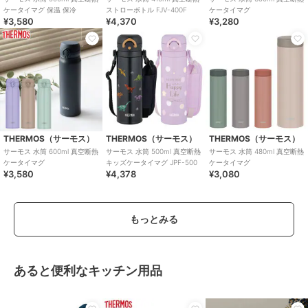
ケータイマグ 保温 保冷
ストローボトル FJV-400F
ケータイマグ
¥3,580
¥4,370
¥3,280
THERMOS（サーモス）
THERMOS（サーモス）
THERMOS（サーモス）
サーモス 水筒 600ml 真空断熱
サーモス 水筒 500ml 真空断熱
サーモス 水筒 480ml 真空断熱
ケータイマグ
キッズケータイマグ JPF-500
ケータイマグ
¥3,580
¥4,378
¥3,080
もっとみる
あると便利なキッチン用品