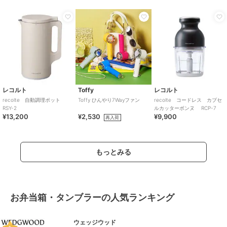
レコルト
Toffy
レコルト
recolte 自動調理ポット
Toffy ひんやり7Wayファン
recolte コードレス カプセ
RSY-2
ルカッターボンヌ RCP-7
¥13,200
¥2,530
¥9,900
再入荷
もっとみる
お弁当箱・タンブラーの人気ランキング
ウェッジウッド