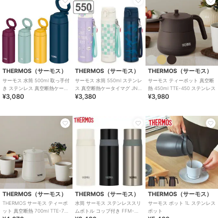
THERMOS（サーモス）
THERMOS（サーモス）
THERMOS（サーモス）
サーモス 水筒 500ml 取っ手付
サーモス 水筒 550ml ステンレ
サーモス ティーポット 真空断
き ステンレス 真空断熱ケータ
ス 真空断熱ケータイマグ JNT-
熱 450ml TTE-450 ステンレス
¥3,080
¥3,380
¥3,980
イマグ JOO-500
552
THERMOS（サーモス）
THERMOS（サーモス）
THERMOS（サーモス）
THERMOS サーモス ティーポ
水筒 サーモス ステンレススリ
サーモス ポット 1L ステンレス
ット 真空断熱 700ml TTE-700
ムボトル コップ付き FFM-
ポット