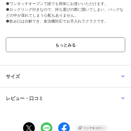
●ワンタッチオープンで誰でも簡単にお使いいただけます。
●ロックリング付きなので、持ち運びの際に開いてしまい、バッグな
どの中が濡れてしまう心配もありません。
●飲み口は分解でき、食洗機対応でお手入れラクラクです。
【スペック】
サイズ/約幅6.5×奥行8×高さ22cm
約口径：4cm
重量/約210g
容量/約500ml
内容量/1個
材質/内びん：ステンレス鋼
サイズ
胴部：ステンレス鋼（アクリル樹脂塗装）
蓋・せん本体・飲み口：ポリプロピレン
蓋パッキン・せんパッキン：シリコーンゴム
生産国/フィリピン製
レビュー・口コミ
保温効力/68度以上（6時間）
保冷効力/10度以下（6時間）
食器洗い乾燥機/使用可能