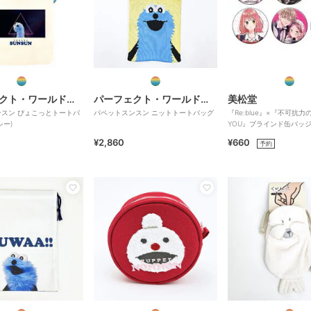
パーフェクト・ワールド・トーキョー
パーフェクト・ワールド・トーキョー
美松堂
スン ぴょこっとトートバ
パペットスンスン ニットトートバッグ
『Re:blue』×『不可抗力のI
シー)
YOU』ブラインド缶バッ
¥2,860
¥660
予約