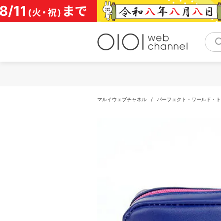
コ
ン
テ
ン
ツ
へ
ス
キ
ッ
プ
マルイウェブチャネル
/
パーフェクト・ワールド・