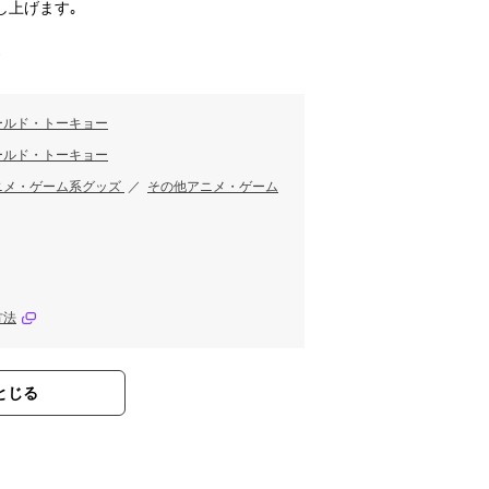
し上げます｡
す
ールド・トーキョー
ールド・トーキョー
ニメ・ゲーム系グッズ
／
その他アニメ・ゲーム
方法
とじる