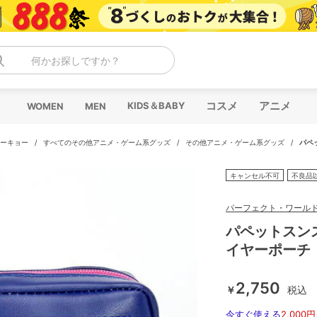
何かお探しですか？
コスメ
アニメ
KIDS＆BABY
WOMEN
MEN
トーキョー
/
すべてのその他アニメ・ゲーム系グッズ
/
その他アニメ・ゲーム系グッズ
/
パペ
キャンセル不可
不良品
パーフェクト・ワール
パペットスン
イヤーポーチ
2,750
￥
税込
今すぐ使える
2,000円