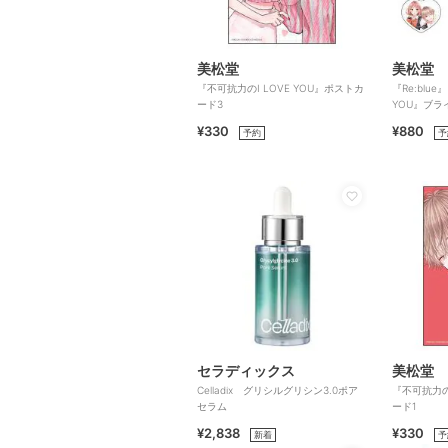
美松堂
美松堂
『不可抗力のI LOVE YOU』ポストカ
『Re:blu
ード3
YOU』ブ
ダー（全6
¥330
¥880
予約
予
セラディックス
美松堂
Celladix グリシルグリシン3.0ポア
『不可抗力のI
セラム
ード1
¥2,838
¥330
新着
予