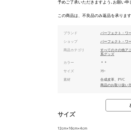
予めご了承いただきますよう､お願い申
この商品は、不良品のみ返品を承りま
ブランド
パーフェクト・ワ
ショップ
パーフェクト・ワ
商品カテゴリ
すべてのその他ア
系グッズ
カラー
＊＊
サイズ
ﾌﾘｰ
素材
合成皮革、PVC
商品のお取り扱い
サイズ
12cm×16cm×4cm