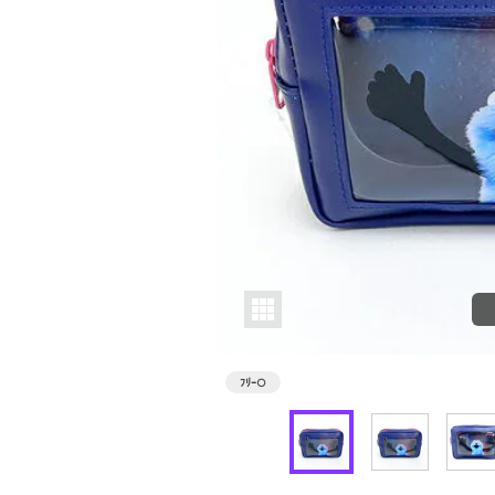
ﾌﾘｰ
○