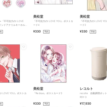
美松堂
美松堂
e』×『不可抗力のI LOVE
『不可抗力のI LOVE YOU』ポストカ
『不可抗力のI LOVE Y
ラインドアクリルキーホル
ード4
ード2
種）
¥330
¥330
約
予約
予約
美松堂
レコルト
 LOVE YOU』ポストカ
『Re:blue』ポストカード3
recolte 自動調理ポ
RSY-3
¥330
¥17,930
約
予約