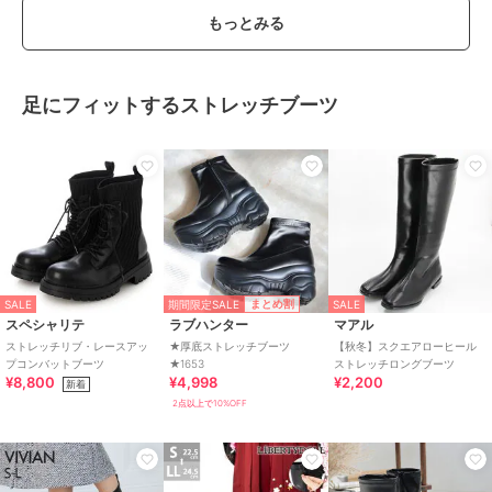
もっとみる
足にフィットするストレッチブーツ
期間限定SALE
まとめ割
SALE
SALE
スペシャリテ
ラブハンター
マアル
ストレッチリブ・レースアッ
★厚底ストレッチブーツ
【秋冬】スクエアローヒール
プコンバットブーツ
★1653
ストレッチロングブーツ
¥8,800
¥4,998
¥2,200
新着
2点以上で10%OFF