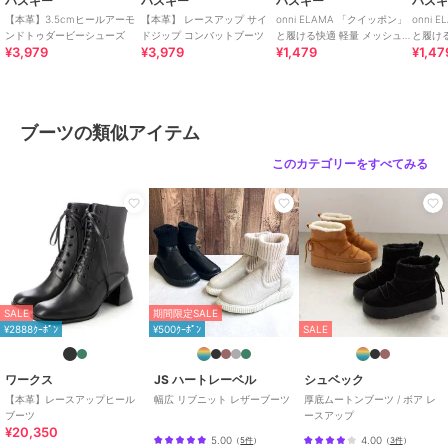
ハスキー
ハスキー
ハスキー
ハス
【本革】3.5cmヒールアーモ
【本革】 レースアップ サイ
onni ELAMA 「クイッポン」
onni
ンドトゥダービーシューズ
ドジップ コンバットブーツ
と履ける快適 軽量 メッシュ
と履け
¥3,979
¥3,979
¥1,479
¥1,47
レースアップカジュアルスニ
カジュ
ーカー
ブーツの類似アイテム
このカテゴリーをすべてみる
SALE
期間限定SALE
¥2888ｸｰﾎﾟﾝ
¥500ｸｰﾎﾟﾝ
SALE
ワークス
JS ハートレーベル
シュベック
【本革】レースアップヒール
幅広 リブニット レザーブーツ
厚底ムートンブーツ / ボア レ
ブーツ
ースアップ
¥20,350
5.00
4.00
（
5件
）
（
3件
）