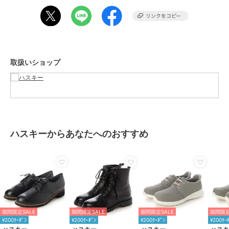
ざいます。
汗や雨などで濡れた場合、色移りする場合がございます。革の品質保
持のため、できるだけ濡らさないようご注意下さい。
期間限定セール開催中
取扱いショップ
ブランド
ハスキー
ショップ
ハスキー
商品カテゴリ
シューズ
／
ブーツ
性別タイプ
レディース
シューズ
／
ブーツ
ハスキーからあなたへのおすすめ
カラー
BLACK、D.BROWN
サイズ
5サイズ展開
素材
本革
商品のお取り扱い方法
原産国
バングラディシュ
期間限定SALE
期間限定SALE
期間限定SALE
期間限定
¥200ｸｰﾎﾟﾝ
¥200ｸｰﾎﾟﾝ
¥200ｸｰﾎﾟﾝ
¥200ｸｰ