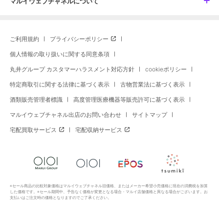
マルイウェブチャネルについて
ご利用規約
プライバシーポリシー
個人情報の取り扱いに関する同意条項
丸井グループ カスタマーハラスメント対応方針
cookieポリシー
特定商取引に関する法律に基づく表示
古物営業法に基づく表示
酒類販売管理者標識
高度管理医療機器等販売許可に基づく表示
マルイウェブチャネル出店のお問い合わせ
サイトマップ
宅配買取サービス
宅配収納サービス
※セール商品の比較対象価格はマルイウェブチャネル旧価格、またはメーカー希望小売価格に現在の消費税を加算
した価格です。※セール期間中、予告なく価格が変更となる場合・マルイ店舗価格と異なる場合がございます。お
支払いはご注文時の価格となりますのでご了承ください。