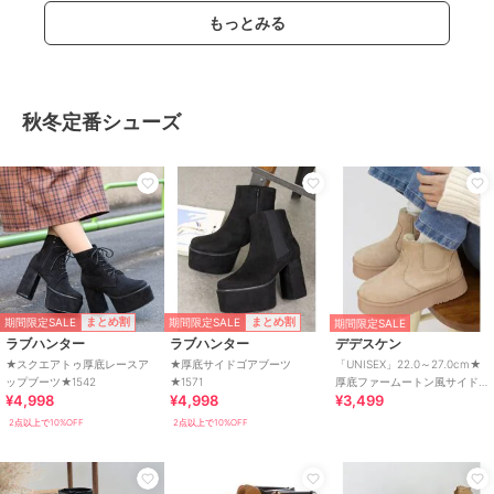
もっとみる
秋冬定番シューズ
期間限定SALE
期間限定SALE
まとめ割
まとめ割
期間限定SALE
ラブハンター
ラブハンター
デデスケン
★スクエアトゥ厚底レースア
★厚底サイドゴアブーツ
「UNISEX」22.0～27.0cm★
ップブーツ★1542
★1571
厚底ファームートン風サイド
¥4,998
¥4,998
¥3,499
ゴアブーツ★6364
2点以上で10%OFF
2点以上で10%OFF