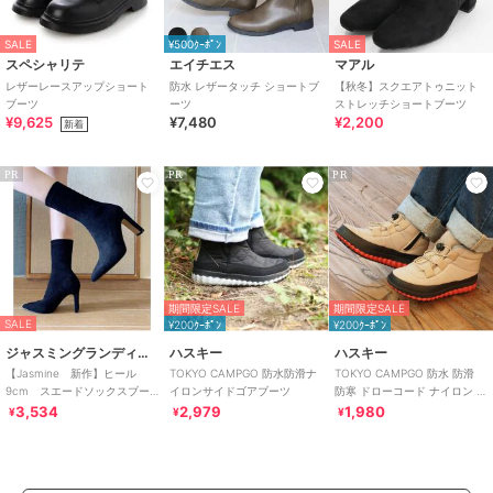
SALE
¥500ｸｰﾎﾟﾝ
SALE
スペシャリテ
エイチエス
マアル
レザーレースアップショート
防水 レザータッチ ショートブ
【秋冬】スクエアトゥニット
ブーツ
ーツ
ストレッチショートブーツ
¥9,625
¥7,480
¥2,200
新着
PR
PR
PR
期間限定SALE
期間限定SALE
SALE
¥200ｸｰﾎﾟﾝ
¥200ｸｰﾎﾟﾝ
ジャスミングランディフローラム
ハスキー
ハスキー
【Jasmine 新作】ヒール
TOKYO CAMPGO 防水防滑ナ
TOKYO CAMPGO 防水 防滑
9cm スエードソックスブー
イロンサイドゴアブーツ
防寒 ドローコード ナイロン シ
ツ
ョートブーツ
3,534
2,979
1,980
¥
¥
¥