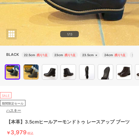
1/13
BLACK
22.5cm
残り1点
23cm
残り1点
23.5cm
×
24cm
残り1点
24.
SALE
期間限定セール
ハスキー
【本革】3.5cmヒールアーモンドトゥ レースアップ ブーツ
3,979
￥
税込