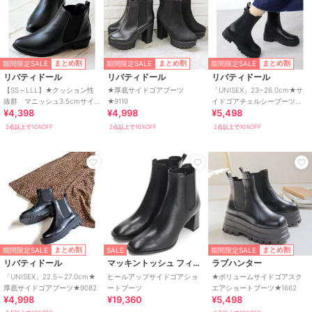
期間限定SALE
期間限定SALE
期間限定SALE
まとめ割
まとめ割
まとめ割
リバティドール
リバティドール
リバティドール
【SS～LLL】★クッション性
★厚底サイドゴアブーツ
「UNISEX」23~26.0cm★サ
抜群 マニッシュ3.5cmサイ
★9119
イドゴアチェルシーブーツ
¥4,398
¥4,998
¥5,498
ドゴアブーツ★5448-SA
★9086
2点以上で10%OFF
2点以上で10%OFF
2点以上で10%OFF
期間限定SALE
期間限定SALE
まとめ割
まとめ割
SALE
リバティドール
マッキントッシュ フィロソフィー
ラブハンター
「UNISEX」22.5～27.0cm★
ヒールアップサイドゴアショ
★ボリュームサイドゴアスク
厚底サイドゴアブーツ★9082
ートブーツ
エアショートブーツ★1662
¥4,998
¥19,360
¥5,498