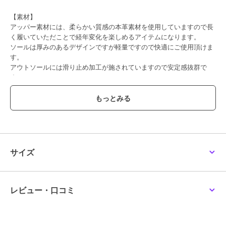
【素材】
アッパー素材には、柔らかい質感の本革素材を使用していますので長
く履いていただことで経年変化を楽しめるアイテムになります。
ソールは厚みのあるデザインですが軽量ですので快適にご使用頂けま
す。
アウトソールには滑り止め加工が施されていますので安定感抜群で
す。
【デザイン・履き心地】
シンプルなデザインのアーモンドトゥのショートブーツですのでシー
ズン問わず、パンツスタイルやフレアスカート、ワンピース等にも合
わせられる為、幅広いスタイリングに取り入れることができます。
またステッチ入りの茶色のコバがアクセントになり程よくカジュアル
ダウンしてくれます。
サイズ
【サイズに関して】
普段23.5を着用しているスタッフが23.5サイズを着用でジャストサイ
ズでした。
レビュー・口コミ
※サイズ感には個人差がある為、ご参考程度にお考え下さい。
※本革(天然皮革)の商品について
素材の特性上、多少のキズやシワ、色ムラや擦れが見られる場合がご