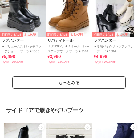
期間限定SALE
期間限定SALE
期間限定SALE
まとめ割
まとめ割
まとめ割
ラブハンター
リバティドール
ラブハンター
★ボリュームストレッチスク
「UNISEX」★４ホール レー
★厚底バックリングファスナ
エアショートブーツ★1663
スアップワークブーツ★9146
ーブーツ★1584
¥5,498
¥3,960
¥4,998
2点以上で10%OFF
2点以上で10%OFF
2点以上で10%OFF
もっとみる
サイドゴアで履きやすいブーツ