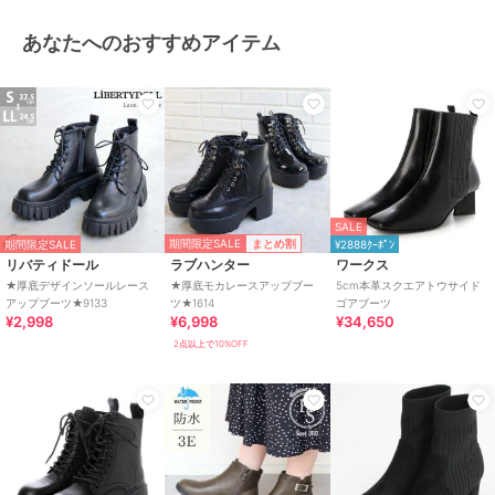
あなたへのおすすめアイテム
SALE
期間限定SALE
まとめ割
期間限定SALE
¥2888ｸｰﾎﾟﾝ
リバティドール
ラブハンター
ワークス
★厚底デザインソールレース
★厚底モカレースアップブー
5cm本革スクエアトウサイド
アップブーツ★9133
ツ★1614
ゴアブーツ
¥2,998
¥6,998
¥34,650
2点以上で10%OFF