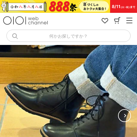
コ
ン
テ
ン
ツ
へ
何かお探しですか？
ス
キ
ッ
プ