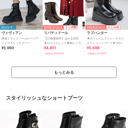
期間限定SALE
期間限定SALE
まとめ割
まとめ割
¥500ｸｰﾎﾟﾝ
ヴィヴィアン
リバティドール
ラブハンター
厚底トラックソールレースア
【26春夏新作】はかま対応
★ボリュームストレッチスク
ップストレッチブーツ
★7cmストレッチ素材レース
エアショートブーツ★1663
¥5,980
¥4,851
¥5,498
アップブーツ★9163
2点以上で10%OFF
2点以上で10%OFF
もっとみる
スタイリッシュなショートブーツ