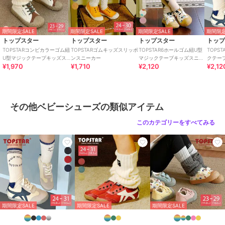
原産国
中国
期間限定SALE
期間限定SALE
期間限定SALE
期間限定
トップスター
トップスター
トップスター
トッ
TOPSTARコンビカラーゴム紐
TOPSTARゴムキッズスリッポ
TOPSTAR6ホールゴム紐U型
TOPS
U型マジックテープキッズス
ンスニーカー
マジックテープキッズスニー
クテー
¥1,970
¥1,710
¥2,120
¥2,12
ニーカー
カー
その他ベビーシューズの類似アイテム
このカテゴリーをすべてみる
期間限定SALE
期間限定SALE
期間限定SALE