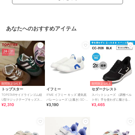
あなたへのおすすめアイテム
期間限定SALE
期間限定SALE
トップスター
イフミー
セダークレスト
TOPSTARサイドラインゴム紐
IFME イフミー キッズ 通気底
スパットシューズ （調整ベル
U型マジックテープキッズスニ
バレーシューズ (上履き) SC-
ト付）手を使わずに履ける
¥2,310
¥3,190
¥3,465
ーカー
0002
【19.0cm～24.0cm】