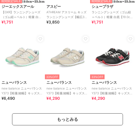
期間限定SALE
期間限定SALE
ジーエックスアール
アスビー
シュープラザ
【GXR】ランニングシューズ
ATHREAM アスリーム キッズ
ランニングシューズ（ゴム紐
（ゴム紐＋ベルト）軽量 白底
ランニングシューズ【幅広3E/
＋ベルト）軽量 白底【19.0cm
¥1,751
¥3,850
¥1,751
【19.0cm～23.5cm】
軽量/抗菌】
～23.5cm】
33%OFF
33%OFF
ニューバランス
ニューバランス
ニューバランス
new balance ニューバランス
new balance ニューバランス
new balance ニューバランス
Y373【軽量/細幅】キッズスニ
Y373【軽量/細幅】キッズスニ
Y373【軽量/細幅】キッズスニ
¥6,490
¥4,290
¥4,290
ーカー 子供靴
ーカー 子供靴
ーカー 子供靴
もっとみる