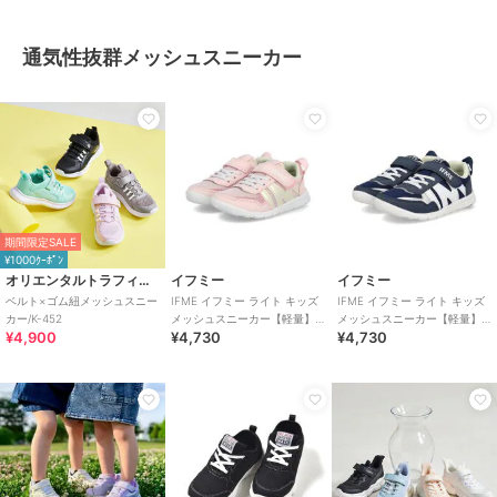
通気性抜群メッシュスニーカー
期間限定SALE
¥1000ｸｰﾎﾟﾝ
オリエンタルトラフィック
イフミー
イフミー
ベルト×ゴム紐メッシュスニー
IFME イフミー ライト キッズ
IFME イフミー ライト キッズ
カー/K-452
メッシュスニーカー【軽量】
メッシュスニーカー【軽量】
¥4,900
¥4,730
¥4,730
子供靴 ストラップシューズ 1
子供靴 ストラップシューズ 1
本ベルト
本ベルト