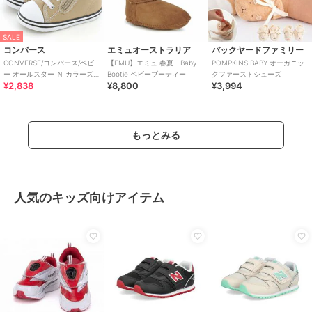
SALE
コンバース
エミュオーストラリア
バックヤードファミリー
CONVERSE/コンバース/ベビ
【EMU】エミュ 春夏 Baby
POMPKINS BABY オーガニッ
ー オールスター Ｎ カラーズ
Bootie ベビーブーティー
クファーストシューズ
¥2,838
¥8,800
¥3,994
Ｚ
もっとみる
人気のキッズ向けアイテム