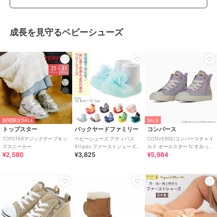
成長を見守るベビーシューズ
期間限定SALE
SALE
トップスター
バックヤードファミリー
コンバース
TOPSTARマジックテープキッ
ベビーシューズ アティパス
CONVERSE/コンバースチャイ
ズスニーカー
Attipas ファーストシューズ
ルド オールスター N すみっコ
¥2,580
¥3,825
¥5,984
トレーニングシューズ コサー
ぐらし Z HI
ジュ ボ