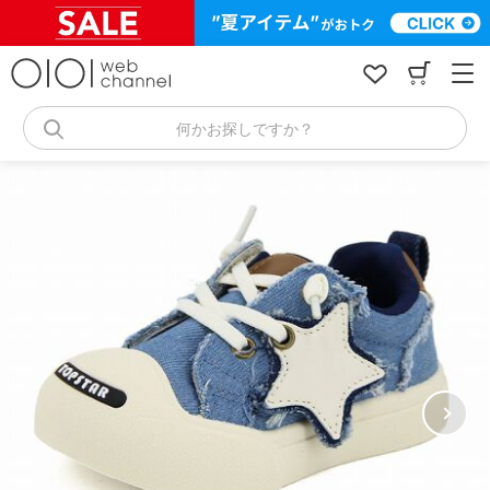
コ
ン
テ
ン
ツ
へ
何かお探しですか？
ス
キ
ッ
プ