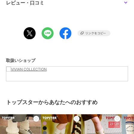
がございます。
レビュー・口コミ
期間限定セール開催中
ブランド
トップスター
ショップ
VIVIAN COLLECTION
商品カテゴリ
ベビーシューズ
／
その他ベビー
シューズ
取扱いショップ
性別タイプ
ガールズ
ベビーシューズ
／
その他ベビー
シューズ
ボーイズ
ベビーシューズ
／
その他ベビー
シューズ
トップスターからあなたへのおすすめ
カラー
ネイビー、ホワイト、ピンク
サイズ
6サイズ展開
素材
キャンバス素材
商品のお取り扱い方法