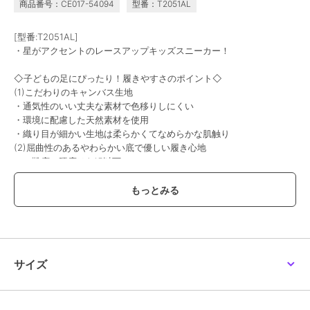
商品番号：CE017-54094
型番：T2051AL
[型番:T2051AL]
・星がアクセントのレースアップキッズスニーカー！
◇子どもの足にぴったり！履きやすさのポイント◇
(1)こだわりのキャンバス生地
・通気性のいい丈夫な素材で色移りしにくい
・環境に配慮した天然素材を使用
・織り目が細かい生地は柔らかくてなめらかな肌触り
(2)屈曲性のあるやわらかい底で優しい履き心地
（靴底の硬度はA45以下）
(3)かかとをしっかりホールド
(4)ゴム紐とU型マジックテープで足に合わせて自由に調整
(5)衝撃からつま先を保護
(6)靴底は滑りにくいデザイン
※ ピンクのみつま先にTOPSTARの文字がありません。
※ 生産時期によって色味や仕様が異なる場合がございます。
サイズ
※ 画像はサンプルを使用している為、実際にお届けする商品と仕様
が異なる場合がございます。
※ 撮影場所やお使いのモニター環境により若干お色味が異なる場合