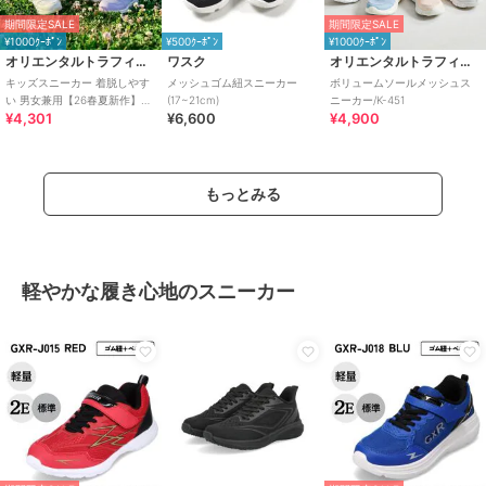
期間限定SALE
期間限定SALE
¥1000ｸｰﾎﾟﾝ
¥500ｸｰﾎﾟﾝ
¥1000ｸｰﾎﾟﾝ
オリエンタルトラフィック
ワスク
オリエンタルトラフィック
キッズスニーカー 着脱しやす
メッシュゴム紐スニーカー
ボリュームソールメッシュス
い 男女兼用【26春夏新作】ベ
(17~21cm)
ニーカー/K-451
¥4,301
¥6,600
¥4,900
ルクロベルトメッシュスニー
カー/K-601
もっとみる
軽やかな履き心地のスニーカー