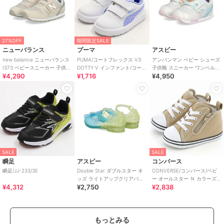
27%OFF
期間限定SALE
ニューバランス
プーマ
アスビー
new balance ニューバランス
PUMA/コートフレックス V3
アンパンマン ベビー シューズ
I373 ベビースニーカー 子供靴
DOTTY V インファント/コート
子供靴 スニーカー ワンベルト
¥4,290
¥1,716
¥4,950
ワンベルト
フレックス V3 ドッティ
AP B62
SALE
SALE
瞬足
アスビー
コンバース
瞬足/JJ-233/3E
Double Star ダブルスター キ
CONVERSE/コンバース/ベビ
ッズ ライトアップクリアバレ
ー オールスター Ｎ カラーズ
¥4,312
¥2,750
¥2,838
エシューズ【光る靴】
Ｚ
もっとみる