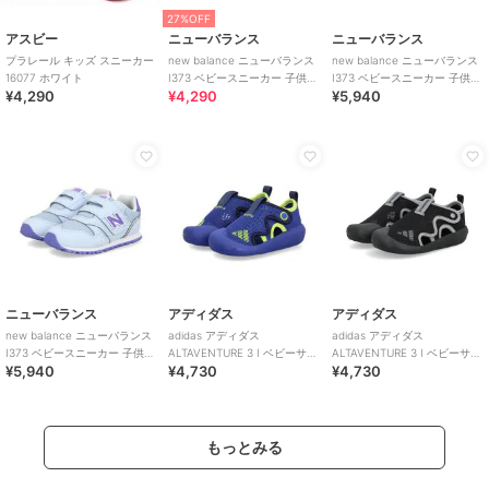
27%OFF
アスビー
ニューバランス
ニューバランス
プラレール キッズ スニーカー
new balance ニューバランス
new balance ニューバランス
16077 ホワイト
I373 ベビースニーカー 子供靴
I373 ベビースニーカー 子供靴
¥4,290
¥4,290
¥5,940
ワンベルト
ワンベルト
ニューバランス
アディダス
アディダス
new balance ニューバランス
adidas アディダス
adidas アディダス
I373 ベビースニーカー 子供靴
ALTAVENTURE 3 I ベビーサン
ALTAVENTURE 3 I ベビーサン
¥5,940
¥4,730
¥4,730
ワンベルト
ダル キッズサマーシューズ
ダル キッズサマーシューズ
もっとみる