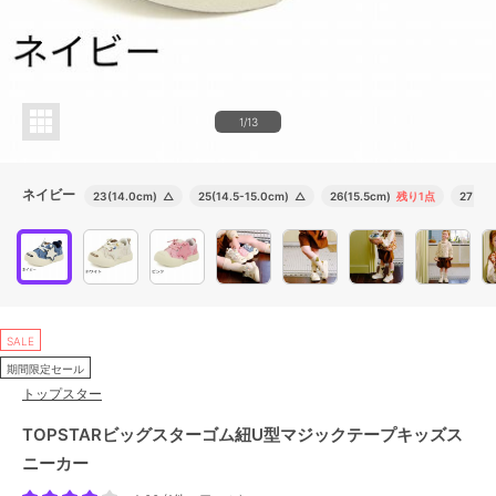
1/13
ネイビー
23(14.0cm)
△
25(14.5-15.0cm)
△
26(15.5cm)
残り1点
27(16.
SALE
期間限定セール
トップスター
TOPSTARビッグスターゴム紐U型マジックテープキッズス
ニーカー