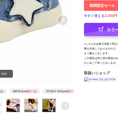
期間限定セール
今すぐ使える
2,000円
カラ
※こちらのお取引先取り寄せ
庫を共有しておりますので
まう事がございます。
この場合は売り切れ商品の
かじめご了承くださいませ
取扱いショップ
1/13
)
△
26(15.5cm)
残り1点
27(16.0-16.5cm)
残り1点
28(17.0cm)
△
29(