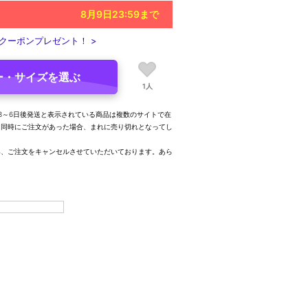
8月9日23:59
まで
クーポンプレゼント！ >
ー・サイズを選ぶ
1人
3～6日後発送と表示されている商品は複数のサイトで在
、同時にご注文があった場合、まれに売り切れとなってし
み、ご注文をキャンセルさせていただいております。あら
。
17.5-18.0cm)
△