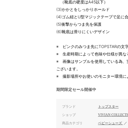
（靴底の硬度はA45以下）
(3)かかとをしっかりホールド
(4)ゴム紐とU型マジックテープで足に
(5)衝撃からつま先を保護
(6)靴底は滑りにくいデザイン
※ ピンクのみつま先にTOPSTARの
※ 生産時期によって色味や仕様が異な
※ 画像はサンプルを使用している為、
ございます。
※ 撮影場所やお使いのモニター環境に
期間限定セール開催中
ブランド
トップスター
ショップ
VIVIAN COLLECT
商品カテゴリ
ベビーシューズ