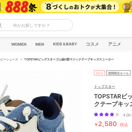
何かお探しですか？
コスメ
アニメ
KIDS＆BABY
WOMEN
MEN
ベビーシューズ
/
TOPSTARビッグスターゴム紐U型マジックテープキッズスニーカー
SALE
期間限定セール
トップスター
TOPSTAR
クテープキッ
4.00 
2,580
￥
税込