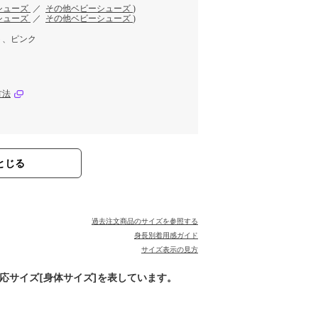
シューズ
／
その他ベビーシューズ
)
シューズ
／
その他ベビーシューズ
)
ト、ピンク
方法
とじる
過去注文商品のサイズを参照する
身長別着用感ガイド
サイズ表示の見方
対応サイズ[身体サイズ]を表しています。