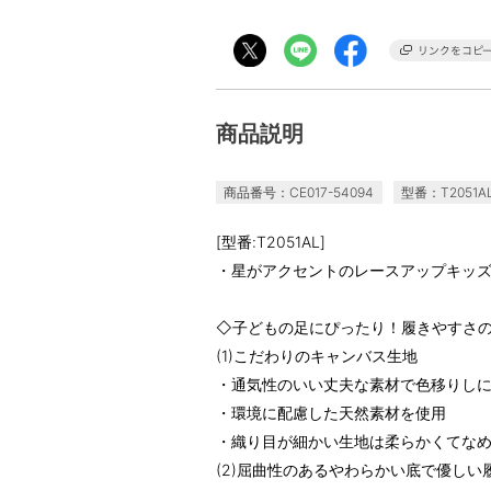
商品説明
商品番号：CE017-54094
型番：T2051A
[型番:T2051AL]
・星がアクセントのレースアップキッ
◇子どもの足にぴったり！履きやすさ
(1)こだわりのキャンバス生地
・通気性のいい丈夫な素材で色移りし
・環境に配慮した天然素材を使用
・織り目が細かい生地は柔らかくてな
(2)屈曲性のあるやわらかい底で優しい