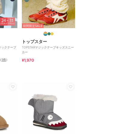
期間限定SALE
トップスター
マジックテープ
TOPSTARマジックテープキッズスニー
カー
（
1件
）
¥1,970