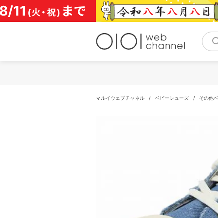
コ
ン
テ
ン
ツ
へ
ス
キ
ッ
プ
マルイウェブチャネル
/
ベビーシューズ
/
その他