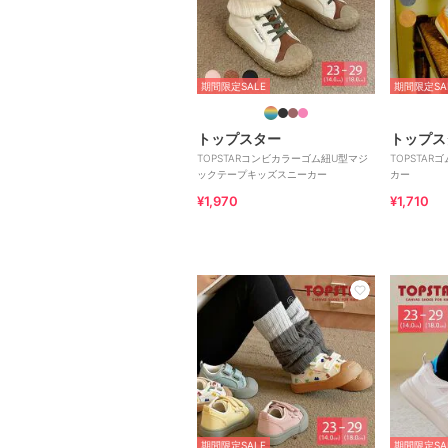
期間限定SALE
期間限定SA
トップスター
トップス
TOPSTARコンビカラーゴム紐U型マジ
TOPSTA
ックテープキッズスニーカー
カー
¥1,970
¥1,710
期間限定SALE
期間限定SA