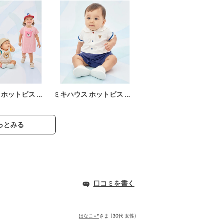
 ホットビス …
ミキハウス ホットビス …
っとみる
口コミを書く
はなこ+°
さま (30代 女性)