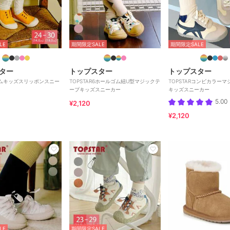
LE
期間限定SALE
期間限定SALE
ター
トップスター
トップスター
Rゴムキッズスリッポンスニー
TOPSTAR6ホールゴム紐U型マジックテ
TOPSTARコンビカラー
ープキッズスニーカー
キッズスニーカー
5.00
¥2,120
¥2,120
LE
期間限定SALE