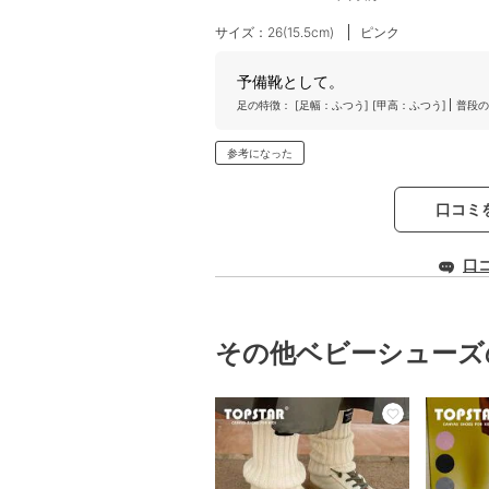
サイズ：26(15.5cm)
ピンク
予備靴として。
足の特徴：
[足幅：ふつう]
[甲高：ふつう]
普段の
参考になった
口コミ
口
その他ベビーシューズ