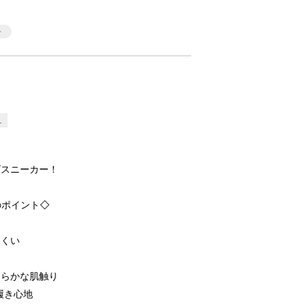
L
ズスニーカー！
のポイント◇
にくい
めらかな肌触り
履き心地