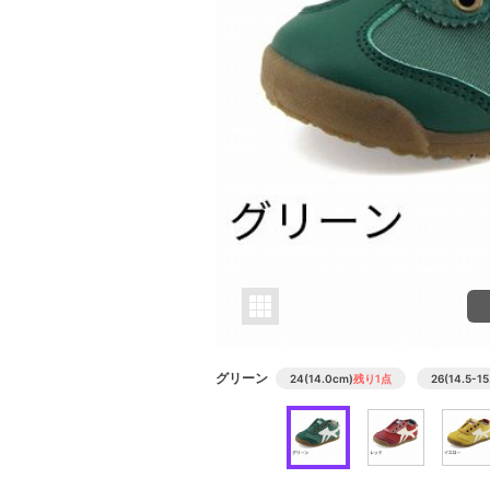
グリーン
24(14.0cm)
残り1点
26(14.5-1