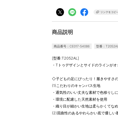
商品説明
商品番号：CE017-54086
型番：T2052A
[型番:T2052AL]
・Tトゥデザインとサイドのラインがオ
◇子どもの足にぴったり！履きやすさ
(1)こだわりのキャンバス生地
・通気性のいい丈夫な素材で色移りし
・環境に配慮した天然素材を使用
・織り目が細かい生地は柔らかくてな
(2)屈曲性のあるやわらかい底で優しい