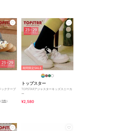
期間限定SALE
トップスター
マジックテープ
TOPSTARアジャスターキッズスニーカ
ー
（
1件
）
¥2,580