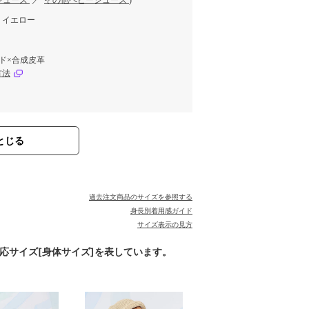
シューズ
／
その他ベビーシューズ
)
、イエロー
ド×合成皮革
方法
とじる
過去注文商品のサイズを参照する
身長別着用感ガイド
サイズ表示の見方
対応サイズ[身体サイズ]を表しています。