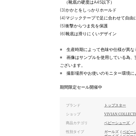
（靴底の硬度はA45以下）
(3)かかとをしっかりホールド
(4)マジックテープで足に合わせて自由
(5)衝撃からつま先を保護
(6)靴底は滑りにくいデザイン
※ 生産時期によって色味や仕様が異な
※ 画像はサンプルを使用している為、
ございます。
※ 撮影場所やお使いのモニター環境に
期間限定セール開催中
ブランド
トップスター
ショップ
VIVIAN COLLECT
商品カテゴリ
ベビーシューズ
性別タイプ
ガールズ
(
ベビー