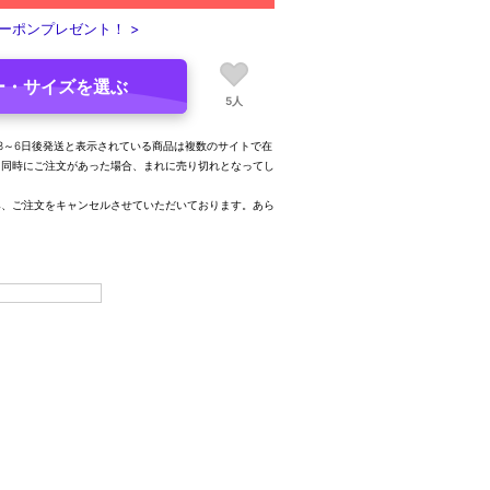
ーポンプレゼント！ >
ー・サイズを選ぶ
5人
3～6日後発送と表示されている商品は複数のサイトで在
、同時にご注文があった場合、まれに売り切れとなってし
み、ご注文をキャンセルさせていただいております。あら
。
18.0cm)
残り1点
31(18.5cm)
×