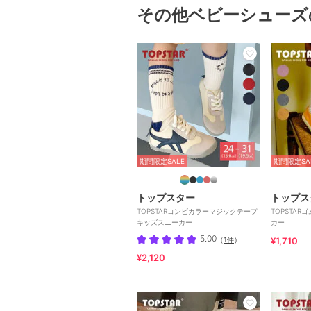
その他ベビーシューズ
期間限定SALE
期間限定SA
トップスター
トップス
TOPSTARコンビカラーマジックテープ
TOPSTA
キッズスニーカー
カー
5.00
（
1件
）
¥1,710
¥2,120