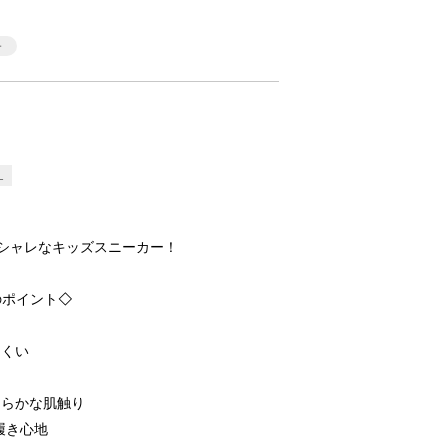
L
シャレなキッズスニーカー！
のポイント◇
にくい
めらかな肌触り
履き心地