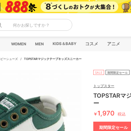
何かお探しですか？
コスメ
アニメ
KIDS＆BABY
WOMEN
MEN
ベビーシューズ
/
TOPSTARマジックテープキッズスニーカー
SALE
期間限定セール
トップスター
TOPSTAR
ー
1,970
￥
税込
期間限定セール