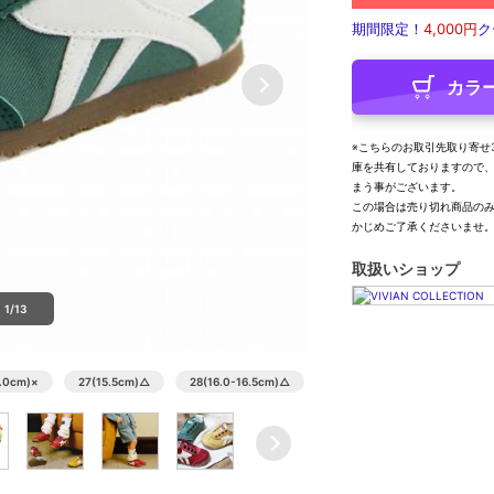
期間限定！
4,000円
ク
カラ
※こちらのお取引先取り寄せ
庫を共有しておりますので
まう事がございます。
この場合は売り切れ商品の
かじめご了承くださいませ
取扱いショップ
1/13
5.0cm)
×
27(15.5cm)
△
28(16.0-16.5cm)
△
29(17.0cm)
△
30(17.5-