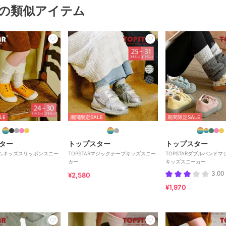
の類似アイテム
LE
期間限定SALE
期間限定SALE
ター
トップスター
トップスター
Rゴムキッズスリッポンスニー
TOPSTARマジックテープキッズスニー
TOPSTARダブルバンド
カー
キッズスニーカー
3.00
¥2,580
¥1,970