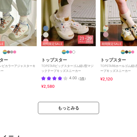
LE
期間限定SALE
期間限定SALE
ター
トップスター
トップスター
Rコンビカラーアジャスターキ
TOPSTARビッグスターゴム紐U型マジ
TOPSTAR6ホールゴム紐
カー
ックテープキッズスニーカー
ープキッズスニーカー
4.00
（
1件
）
¥2,120
¥2,580
もっとみる