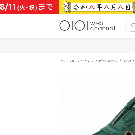
コ
ン
テ
ン
ツ
へ
ス
キ
ッ
プ
マルイウェブチャネル
/
ベビーシューズ
/
その他