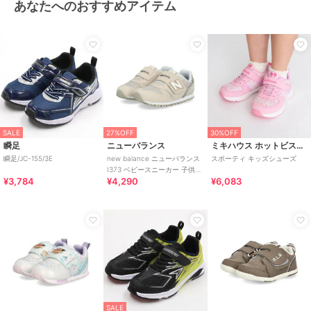
あなたへのおすすめアイテム
SALE
27%OFF
30%OFF
瞬足
ニューバランス
ミキハウス ホットビスケッツ
瞬足/JC-155/3E
new balance ニューバランス
スポーティ キッズシューズ
I373 ベビースニーカー 子供靴
¥3,784
¥4,290
¥6,083
ワンベルト
SALE