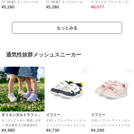
PS【軽量】キッズスニーカー
PS【軽量】キッズスニーカー
キ ダイナモ フリー/ キッズ/ス
¥5,280
¥5,280
¥6,077
スリッポン 子供靴
スリッポン 子供靴
リッポン
もっとみる
通気性抜群メッシュスニーカー
オリエンタルトラフィック
イフミー
イフミー
キッズスニーカー 着脱しやす
IFME イフミー ライト ベビー
IFME イフミー ライト ベビー
い 男女兼用【26春夏新作】ベ
メッシュワンベルトスニーカ
メッシュワンベルトスニーカ
¥4,980
¥4,730
¥4,290
ルクロベルトメッシュスニー
ー【軽量】キッズシューズ 子
ー【軽量】