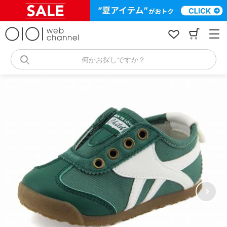
コ
ン
テ
ン
ツ
へ
何かお探しですか？
ス
キ
ッ
プ