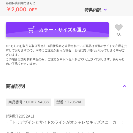
各種特典利用でさらに
￥2,000
OFF
特典内訳
カラー・サイズを選ぶ
5人
※こちらのお取引先取り寄せ3～6日後発送と表示されている商品は複数のサイトで在庫を共
有しておりますので、同時にご注文があった場合、まれに売り切れとなってしまう事がご
ざいます。
この場合は売り切れ商品のみ、ご注文をキャンセルさせていただいております。あらかじ
めご了承くださいませ。
商品説明
商品番号：CE017-54086
型番：T2052AL
[型番:T2052AL]
・Tトゥデザインとサイドのラインがオシャレなキッズスニーカー！