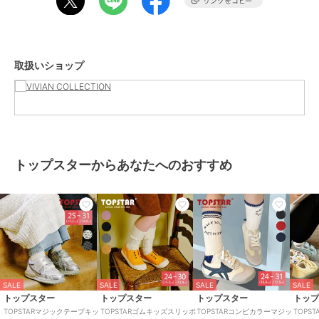
商品カテゴリ
ベビーシューズ
／
その他ベビー
シューズ
性別タイプ
ガールズ
ベビーシューズ
／
その他ベビー
取扱いショップ
シューズ
ボーイズ
ベビーシューズ
／
その他ベビー
シューズ
カラー
グリーン、レッド、イエロー
サイズ
7サイズ展開
トップスターからあなたへのおすすめ
素材
キャンバス×スエード×合成皮革
商品のお取り扱い方法
原産国
中国
SALE
SALE
SALE
SALE
トップスター
トップスター
トップスター
トッ
TOPSTARマジックテープキッ
TOPSTARゴムキッズスリッポ
TOPSTARコンビカラーマジッ
TOPS