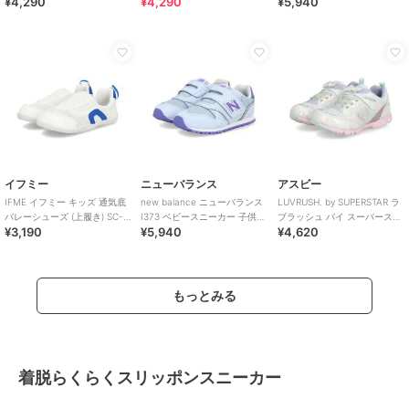
¥4,290
¥4,290
¥5,940
ワンベルト
ワンベルト
イフミー
ニューバランス
アスビー
IFME イフミー キッズ 通気底
new balance ニューバランス
LUVRUSH. by SUPERSTAR ラ
バレーシューズ (上履き) SC-
I373 ベビースニーカー 子供靴
ブラッシュ バイ スーパースタ
¥3,190
¥5,940
¥4,620
0002
ワンベルト
ー キッズ スニーカー
もっとみる
着脱らくらくスリッポンスニーカー