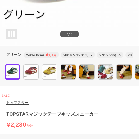
1/13
グリーン
24(14.0cm)
残り1点
26(14.5-15.0cm)
×
27(15.5cm)
△
28(16.
SALE
トップスター
TOPSTARマジックテープキッズスニーカー
2,280
￥
税込