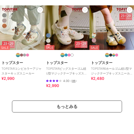
SALE
SALE
SALE
トップスター
トップスター
トップスター
TOPSTARコンビカラーアジャ
TOPSTARビッグスターゴム紐
TOPSTAR6ホールゴム紐U型マ
スターキッズスニーカー
U型マジックテープキッズスニ
ジックテープキッズスニーカ
¥2,990
¥2,480
ーカー
ー
4.00
（
1件
）
¥2,990
もっとみる