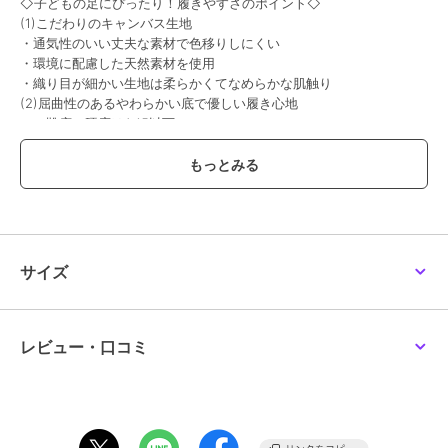
◇子どもの足にぴったり！履きやすさのポイント◇
(1)こだわりのキャンバス生地
・通気性のいい丈夫な素材で色移りしにくい
・環境に配慮した天然素材を使用
・織り目が細かい生地は柔らかくてなめらかな肌触り
(2)屈曲性のあるやわらかい底で優しい履き心地
（靴底の硬度はA45以下）
(3)かかとをしっかりホールド
(4)マジックテープで足に合わせて自由に調整
(5)衝撃からつま先を保護
(6)靴底は滑りにくいデザイン
※ 生産時期によって色味や仕様が異なる場合がございます。
※ 画像はサンプルを使用している為、実際にお届けする商品と仕様
サイズ
が異なる場合がございます。
※ 撮影場所やお使いのモニター環境により若干お色味が異なる場合
がございます。
レビュー・口コミ
ブランド
トップスター
ショップ
VIVIAN COLLECTION