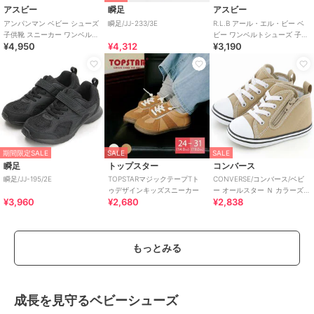
アスビー
瞬足
アスビー
アンパンマン ベビー シューズ
瞬足/JJ-233/3E
R.L.B アール・エル・ビー ベ
子供靴 スニーカー ワンベルト
ビー ワンベルトシューズ 子供
¥4,950
¥4,312
¥3,190
AP B62
靴 キッズスニーカー ストラッ
プ
期間限定SALE
SALE
SALE
瞬足
トップスター
コンバース
瞬足/JJ-195/2E
TOPSTARマジックテープTト
CONVERSE/コンバース/ベビ
ゥデザインキッズスニーカー
ー オールスター Ｎ カラーズ
¥3,960
¥2,680
¥2,838
Ｚ
もっとみる
成長を見守るベビーシューズ