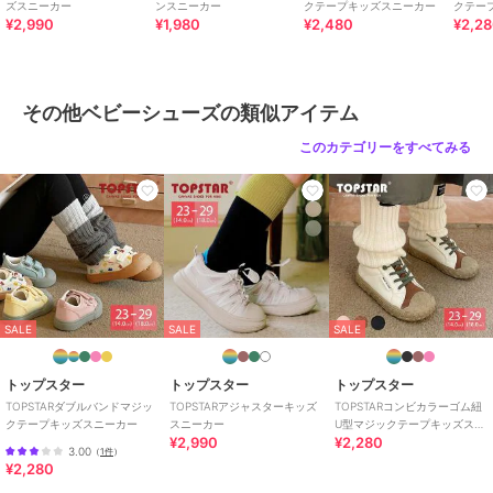
ズスニーカー
ンスニーカー
クテープキッズスニーカー
クテー
¥2,990
¥1,980
¥2,480
¥2,2
その他ベビーシューズの類似アイテム
このカテゴリーをすべてみる
SALE
SALE
SALE
トップスター
トップスター
トップスター
TOPSTARダブルバンドマジッ
TOPSTARアジャスターキッズ
TOPSTARコンビカラーゴム紐
クテープキッズスニーカー
スニーカー
U型マジックテープキッズスニ
¥2,990
¥2,280
ーカー
3.00
（
1件
）
¥2,280