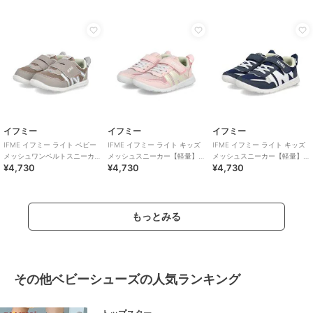
カー/K-601
供靴
イフミー
イフミー
イフミー
IFME イフミー ライト ベビー
IFME イフミー ライト キッズ
IFME イフミー ライト キッズ
メッシュワンベルトスニーカ
メッシュスニーカー【軽量】
メッシュスニーカー【軽量】
¥4,730
¥4,730
¥4,730
ー【軽量】
子供靴 ストラップシューズ 1
子供靴 ストラップシューズ 1
本ベルト
本ベルト
もっとみる
その他ベビーシューズの人気ランキング