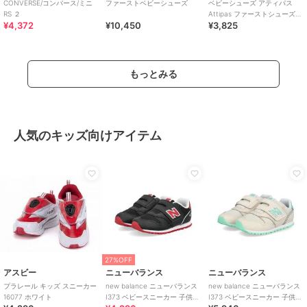
CONVERSE/コンバース/ミニ
ファーストベビーシューズ
ベビーシューズ アティパス
RS ２
Attipas ファーストシューズ
¥4,372
¥10,450
¥3,825
トレーニングシューズ コサー
ジュ ボ
もっとみる
人気のキッズ向けアイテム
27%OFF
アスビー
ニューバランス
ニューバランス
プラレール キッズ スニーカー
new balance ニューバランス
new balance ニューバランス
16077 ホワイト
I373 ベビースニーカー 子供靴
I373 ベビースニーカー 子供靴