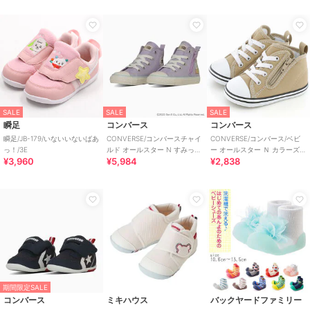
SALE
SALE
SALE
瞬足
コンバース
コンバース
瞬足/JB-179/いないいないばあ
CONVERSE/コンバースチャイ
CONVERSE/コンバース/ベビ
っ！/3E
ルド オールスター N すみっコ
ー オールスター Ｎ カラーズ
¥3,960
¥5,984
¥2,838
ぐらし Z HI
Ｚ
期間限定SALE
コンバース
ミキハウス
バックヤードファミリー