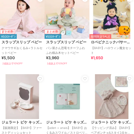
まとめ割
まとめ割
¥500ｸｰﾎﾟﾝ
¥500ｸｰﾎﾟﾝ
期間限定SALE
スラップスリップ ベビー
スラップスリップ ベビー
ロペピクニックパサージュ
クマウサギおくるみ+ラトルセ
パン屋さん恐竜モチーフふわ
【BABY】ハロウィン魔女セッ
ットベビー
ふわ積み木セットベビー
ト
¥5,500
¥3,960
¥1,650
2点以上で10%OFF
2点以上で10%OFF
ジェラート ピケ キッズ＆ベビー
ジェラート ピケ キッズ＆ベビー
ジェラート ピケ キッズ＆ベビー
【販路限定】【BABY】ファー
【aden + anais】【BABY】お
【ラッピング済み】【BABY】
ストディッシュセット
くるみスワドル／ストロベリ
ベアポンチョ&スタイ2点セッ