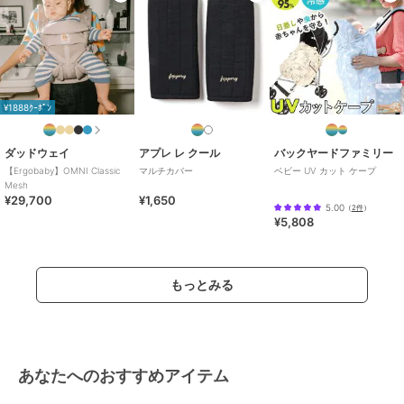
ルー、ホワイト
サイズ
ベビースリング
¥1888ｸｰﾎﾟﾝ
ダッドウェイ
アプレ レ クール
バックヤードファミリー
【Ergobaby】OMNI Classic
マルチカバー
ベビー UV カット ケープ
Mesh
¥29,700
¥1,650
5.00
（
2件
）
¥5,808
もっとみる
あなたへのおすすめアイテム