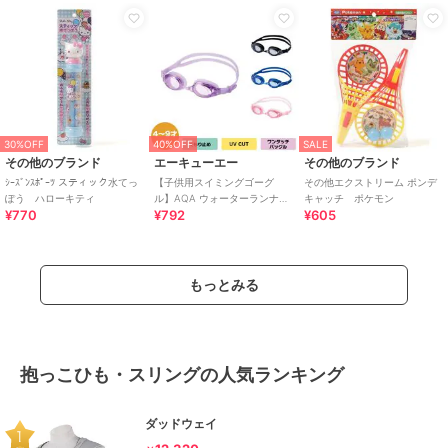
30%OFF
40%OFF
SALE
その他のブランド
エーキューエー
その他のブランド
ｼｰｽﾞﾝｽﾎﾟｰﾂ スティック水てっ
【子供用スイミングゴーグ
その他エクストリーム ポンデ
ぽう ハローキティ
ル】AQA ウォーターランナー
キャッチ ポケモン
¥770
¥792
¥605
キッズクリック KM-1640
もっとみる
抱っこひも・スリングの人気ランキング
ダッドウェイ