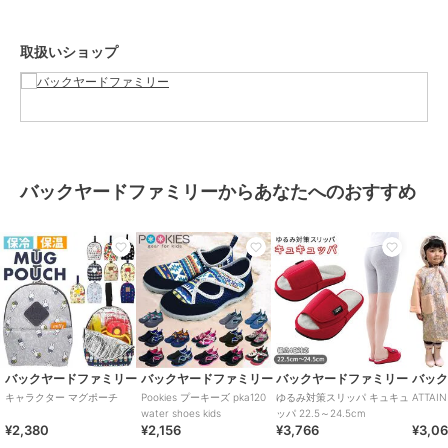
【素材】
ポリエステル、ポリアセタール
取扱いショップ
【生産国】 中国
【サイズ】
【使用時】
[縦]約42cm／[横]約50cm
[ベルトの長さ(最長)]約61cm（調節可能）
【収納時】
[縦]約17cm／[横]約11cm／[厚さ]約7cm
バックヤードファミリーからあなたへのおすすめ
※サイズは当店計測の実寸サイズです。実際の商品ならびにメーカー
表記サイズとは多少の誤差が生じる場合がございます。あらかじめご
了承ください。
【重量】
約192g（※商品一式の重量です。）
【注意点】
手洗い 可ドライクリーニング 不可乾燥機 不可長時間日光にあたった
り、摩擦、水漏れなどによる色落ちや色移りすることがあります。お
取り扱いの際は、商品やパッケージなどに記載されている品質表示、
アテンションタグ、ご使用上の注意事項などを必ずご確認下さい。本
バックヤードファミリー
バックヤードファミリー
バックヤードファミリー
バッ
来の目的以外にはご使用にならないで下さい。カメラやモニターの性
キャラクター マグポーチ
Pookies プーキーズ pka120
ゆるみ対策スリッパ キュキュ
ATTA
質により、画像と実物の色の違いがある場合がございますのでご理解
water shoes kids
ッパ 22.5～24.5cm
¥2,380
¥2,156
¥3,766
¥3,0
願います。