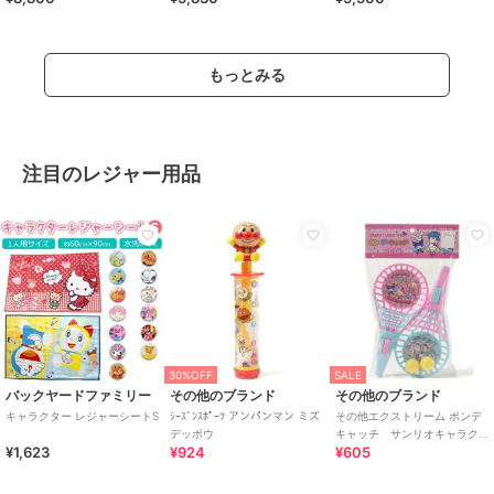
もっとみる
注目のレジャー用品
30%OFF
SALE
バックヤードファミリー
その他のブランド
その他のブランド
キャラクター レジャーシートS
ｼｰｽﾞﾝｽﾎﾟｰﾂ アンパンマン ミズ
その他エクストリーム ポンデ
デッポウ
キャッチ サンリオキャラク
¥1,623
¥924
¥605
ターズ