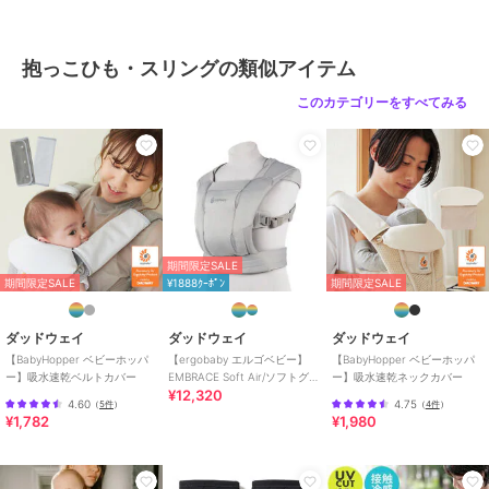
【ご利用シーン】
プレゼント 贈り物 ギフト お返し 引っ越し祝い 新生活 お祝い 内祝い
抱っこひも・スリングの類似アイテム
スリング 抱っこひも 通販 minimonkey ミニモンキー ミニスリング
ベビースリング メッシュ 抱っこ紐 縦抱き 腰抱き シンプル 無地 赤ち
このカテゴリーをすべてみる
ゃん コンパクト 外出 移動用品 寝かしつけ お出かけ 旅行 出産祝い
内祝い ギフト 誕生日
ブランド
バックヤードファミリー
ショップ
バックヤードファミリー
期間限定SALE
商品カテゴリ
ベビー用品・おもちゃ
／
抱っこ
期間限定SALE
¥1888ｸｰﾎﾟﾝ
期間限定SALE
ひも・スリング
性別タイプ
ガールズ
ダッドウェイ
ダッドウェイ
ダッドウェイ
ベビー用品・おもちゃ
／
抱っこ
【BabyHopper ベビーホッパ
【ergobaby エルゴベビー】
【BabyHopper ベビーホッパ
ー】吸水速乾ベルトカバー
EMBRACE Soft Air/ソフトグレ
ー】吸水速乾ネックカバー
ひも・スリング
¥12,320
ー
ボーイズ
4.60
4.75
（
5件
）
（
4件
）
¥1,782
¥1,980
ベビー用品・おもちゃ
／
抱っこ
ひも・スリング
カラー
グレー、グリーン、ベージュ、ブ