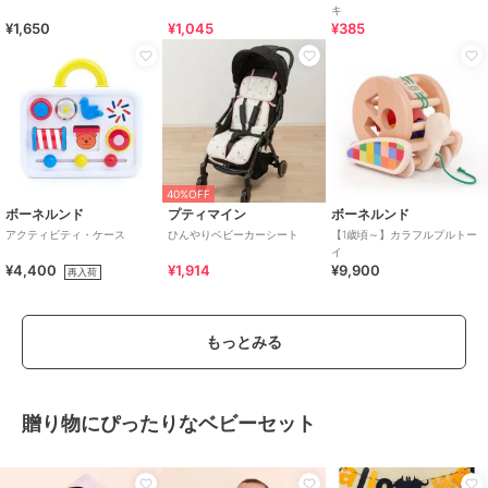
キ
¥1,650
¥1,045
¥385
40%OFF
ボーネルンド
プティマイン
ボーネルンド
アクティビティ・ケース
ひんやりベビーカーシート
【1歳頃～】カラフルプルトー
イ
¥4,400
¥1,914
¥9,900
再入荷
もっとみる
贈り物にぴったりなベビーセット