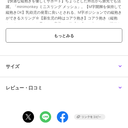
【快適な縦抱きを優しくサポート】ちょっとした外出から旅先でも活
躍。「minimonkey ミニスリング メッシュ」。【M字開脚を保持して
縦抱きOK】乳幼児の発育に良いとされる、M字ポジションでの縦抱き
ができるスリング☆【新生児の時はコアラ抱き】コアラ抱き（縦抱
き）することで、お母さんと密着。一体感を感じ、赤ちゃんの情緒も
安定。【成長に合わせて長く愛用できる♪】・9ヶ月頃からはM字開脚
のまま腰抱き。赤ちゃんの腰が座ってからも耐荷重15kgまで対応。
【優れた通気性でベビーも快適】本体は熱がこもりにくいメッシュ素
材。季節問わずムレを防いでストレスフリー◎【安心安全！セーフテ
ィストラップ】お子さまの片足を通して、滑り落ちをガード！安全面
にも配慮したつくり。（※1）左右計2箇所に配置されていますが、ど
ちらか片方のみを使用します。【優しくフィット◎ユニセックス仕
サイズ
様】ショルダーストラップを調節でき、左右どちらにも肩掛け可能。
ご夫婦で共有できるのが嬉しい！【体に優しく一体感もアップ】肩部
分の布を広げて装着でき、負担減。赤ちゃんの体の大きさに合わせて
クリップの長さも調節。（※2）左右の掛け方により、クリップの留め
レビュー・口コミ
方が異なります。【軽やかでコンパクトに持ち運び】重さは約190gほ
ど。本体収納用ポケットを裏返すようにしてスリングを押し込むだ
け。【手洗いできてお手入れラクラク】汚れや汗が気になったら、自
宅で手洗い。速乾性もあり、いつも清潔をキープ。【オランダ生まれ
のスリング】開発者が自身の子供のため、機能的でシンプルなデザイ
ンのスリングを手作りしたことが始まり♪（※3）開発者は2児の母でも
あるマーゴット・ヴィッセルさんです。