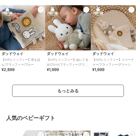
ダッドウェイ
ダッドウェイ
ダッドウェイ
【miffy ミッフィー】布えほ
【miffy ミッフィー】ぬいぐる
【miffy ミッフィー】ドゥード
ん/フラッフィー/ブルー
み/25cm/フラッフィー/グリー
ゥー/フラッフィー/グリーン
¥2,899
¥1,999
¥1,699
ン
もっとみる
人気のベビーギフト