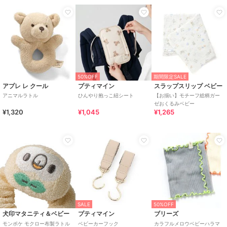
50%OFF
期間限定SALE
アプレ レ クール
プティマイン
スラップスリップ ベビー
アニマルラトル
ひんやり抱っこ紐シート
【お揃い】モチーフ総柄ガー
ゼおくるみベビー
¥1,320
¥1,045
¥1,265
SALE
50%OFF
犬印マタニティ＆ベビー
プティマイン
ブリーズ
モンポケ モクロー布製ラトル
ベビーカーフック
カラフルメロウベビーハラマ