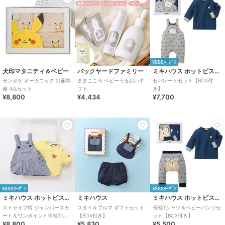
¥888ｸｰﾎﾟﾝ
犬印マタニティ＆ベビー
バックヤードファミリー
ミキハウス ホットビスケッツ
モンポケ オーガニック 出産準
ままごころ ベビーうるおいギ
セパレートセット【BOX付
備 4点セット
フト
き】
¥8,800
¥4,434
¥7,700
¥888ｸｰﾎﾟﾝ
¥888ｸｰﾎﾟﾝ
ミキハウス ホットビスケッツ
ミキハウス
ミキハウス ホットビスケッツ
ストライプ柄 ジャンパースカ
スタイ＆ブルマ ギフトセット
長袖Tシャツ＆ベビーパンツセ
ート＆ワンポイント半袖Tシャ
【BOX付き】
ット【BOX付き】
¥8,800
¥5,830
¥5,500
ツセット【BOX付き】