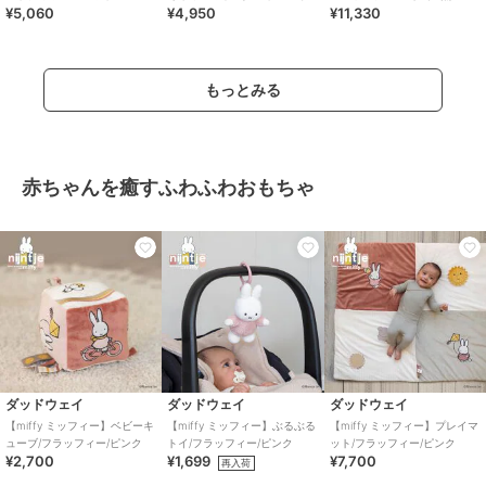
¥5,060
¥4,950
¥11,330
ー・ベア／ダイナソー・ベア
ト ギフトBOX
／2枚セット BOX付き
もっとみる
赤ちゃんを癒すふわふわおもちゃ
ダッドウェイ
ダッドウェイ
ダッドウェイ
【miffy ミッフィー】ベビーキ
【miffy ミッフィー】ぶるぶる
【miffy ミッフィー】プレイマ
ューブ/フラッフィー/ピンク
トイ/フラッフィー/ピンク
ット/フラッフィー/ピンク
¥2,700
¥1,699
¥7,700
再入荷