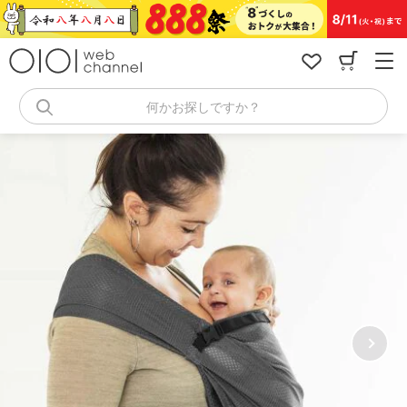
コ
ン
テ
ン
ツ
へ
何かお探しですか？
ス
キ
ッ
プ