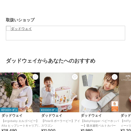
■豊富な抱き方 基本の対面抱きに加え、前向き抱きやおんぶも可能。
バックパネルを取り外してヒップシート単体で使用することもできる
ため、お子さまの成長や使用場面に合わせて使い分けができます。
取扱いショップ
■あると嬉しい機能がたくさん バックパネルには日よけフードを内
蔵。定番モデルの「OMNI Breeze（オムニブリーズ）」でもご好評い
ただいている、大容量のポケットや反射テープなど、パパママに嬉し
い機能も搭載されています。
■SoftFlexTMメッシュ ムレが気になりがちなお子さまの背中部分
は、SoftFlexTMメッシュを使用。お手入れもしやすく通年使えます。
■授乳や寝かしつけ補助にも お出かけだけでなく、授乳や寝かしつけ
ダッドウェイからあなたへのおすすめ
時の様々なシーンで大活躍。
・補助として使用する際は、お子さまを乗せたまま立ったり移動しな
いでください。
【お手入れ方法】
ヒップシートから芯材を取り出し、洗濯機（洗濯ネット使用）でお手
入れ可能です。 芯材は固く絞ったぬれタオル等で拭いてください。
¥2000ｸｰﾎﾟﾝ
¥2000ｸｰﾎﾟﾝ
取扱説明書の保証規定に基づき、1年間の製品保証をいたします。
ダッドウェイ
ダッドウェイ
ダッドウェイ
ダッ
保証期間中にユーザー登録をしていただくことで、保証期間が2年間
【ergobaby エルゴベビー】
【PolarB ポーラービー】アイ
【BabyHopper ベビーホッパ
【miffy
に延長されます。
Alta ヒップシートキャリア/ナ
スワゴン
ー】吸水速乾ベルトカバー
ィー×
¥28,490
¥11,000
¥1,980
¥2,2
チュラルベージュ
ドゥー