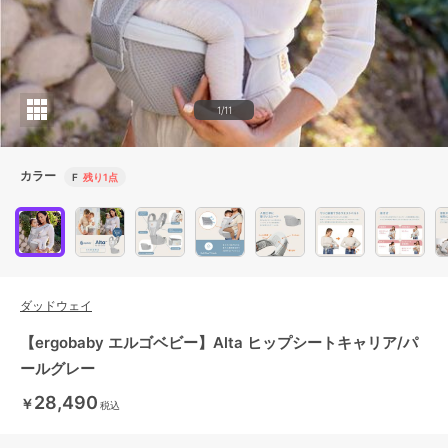
1/11
カラー
F
残り1点
ダッドウェイ
【ergobaby エルゴベビー】Alta ヒップシートキャリア/パ
ールグレー
28,490
￥
税込