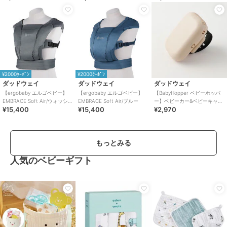
¥2000ｸｰﾎﾟﾝ
¥2000ｸｰﾎﾟﾝ
ダッドウェイ
ダッドウェイ
ダッドウェイ
【ergobaby エルゴベビー】
【ergobaby エルゴベビー】
【BabyHopper ベビーホッパ
EMBRACE Soft Air/ウォッシュ
EMBRACE Soft Air/ブルー
ー】ベビーカー&ベビーキャリ
¥15,400
¥15,400
¥2,970
ドブラック
ア用ポータブル扇風機/ベージ
ュ
もっとみる
人気のベビーギフト