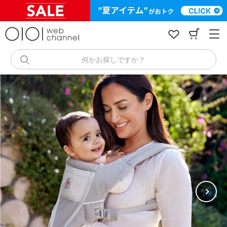
コ
ン
テ
ン
ツ
へ
何かお探しですか？
ス
キ
ッ
プ