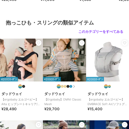
SG認証製品 国際股関節異形成協会(IHDI)認定製品
【注意事項】
■お子さまの状態に注意しながら使用してください。
抱っこひも・スリングの類似アイテム
■取扱説明書に従い正しく使用してください。
■本製品は首がすわった生後4カ月以上のお子さまが対象です。
このカテゴリーをすべてみる
■着用時の摩擦,汗などにより色移りする場合があります。
ブランド
ダッドウェイ
ショップ
ダッドウェイ
商品カテゴリ
ベビー用品・おもちゃ
／
抱っこ
ひも・スリング
¥2000ｸｰﾎﾟﾝ
¥2000ｸｰﾎﾟﾝ
¥2000ｸｰﾎﾟﾝ
性別タイプ
ボーイズ
ベビー用品・おもちゃ
／
抱っこ
ダッドウェイ
ダッドウェイ
ダッドウェイ
ひも・スリング
【ergobaby エルゴベビー】
【Ergobaby】OMNI Classic
【ergobaby エルゴベビー】
Alta ヒップシートキャリア/オ
Mesh
EMBRACE Soft Air/ソフトグレ
ガールズ
¥28,490
¥29,700
¥15,400
ニキスブラック
ー
ベビー用品・おもちゃ
／
抱っこ
ひも・スリング
カラー
カラー