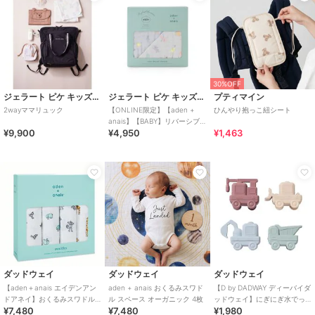
30%OFF
ジェラート ピケ キッズ＆ベビー
ジェラート ピケ キッズ＆ベビー
プティマイン
2wayママリュック
【ONLINE限定】【aden +
ひんやり抱っこ紐シート
anais】【BABY】リバーシブ
¥9,900
¥4,950
¥1,463
ルブランケット／ミニ／アニ
バーサリー・ぬいぐるみ BOX
ダッドウェイ
ダッドウェイ
ダッドウェイ
【aden＋anais エイデンアン
aden + anais おくるみスワド
【D by DADWAY ディーバイダ
ドアネイ】おくるみスワドル/4
ル スペース オーガニック 4枚
ッドウェイ】にぎにぎ水でっ
¥7,480
¥7,480
¥1,980
枚
ぽう/4個セット/のりもの