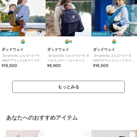
サイズ
F
素材
表地・裏地：ポリエステル100%、
シート芯材：発泡ポリプロピレン
商品のお取り扱い方法
¥2000ｸｰﾎﾟﾝ
¥2000ｸｰﾎﾟﾝ
原産国
インド
ダッドウェイ
ダッドウェイ
ダッドウェイ
【ergobaby エルゴベビー】
【ergobaby エルゴベビー】オ
【ergobaby エルゴベビー】
AWAY(アウェイ)/オリーブグリ
ールウェザー ベビーキャリア
AWAY(アウェイ)/ミッドナイト
¥16,500
¥9,900
¥16,500
ーン
カバー/チャコール
ブルー
もっとみる
あなたへのおすすめアイテム