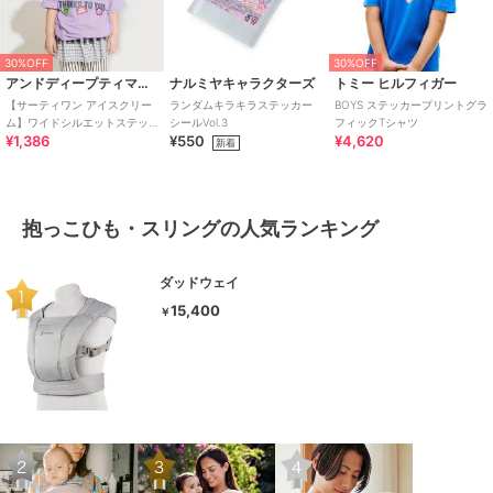
30%OFF
30%OFF
アンドディープティマイン
ナルミヤキャラクターズ
トミー ヒルフィガー
【サーティワン アイスクリー
ランダムキラキラステッカー
BOYS ステッカープリントグラ
ム】ワイドシルエットステッ
シールVol.3
フィックTシャツ
¥1,386
¥550
¥4,620
カー風プリントTシャツ
新着
抱っこひも・スリングの人気ランキング
ダッドウェイ
15,400
￥