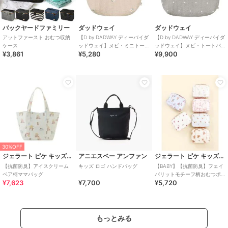
バックヤードファミリー
ダッドウェイ
ダッドウェイ
アットファースト おむつ収納
【D by DADWAY ディーバイダ
【D by DADWAY ディーバイダ
ケース
ッドウェイ】ヌビ・ミニトー
ッドウェイ】ヌビ・トートバ
¥3,861
¥5,280
¥9,900
トバッグ
ッグ/ドット/グレー
30%OFF
ジェラート ピケ キッズ＆ベビー
アニエスベー アンファン
ジェラート ピケ キッズ＆ベビー
【抗菌防臭】アイスクリーム
キッズ ロゴ ハンドバッグ
【BABY】【抗菌防臭】フェイ
ベア柄ママバッグ
バリットモチーフ柄おむつポ
¥7,623
¥7,700
¥5,720
ーチ
もっとみる