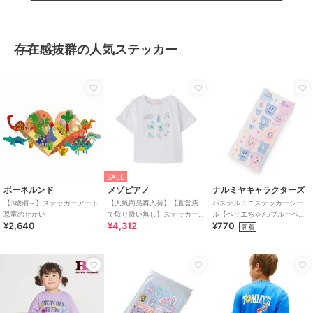
存在感抜群の人気ステッカー
SALE
ボーネルンド
メゾピアノ
ナルミヤキャラクターズ
【3歳頃～】ステッカーアート
【人気商品再入荷】【直営店
パステルミニステッカーシー
恐竜のせかい
で取り扱い無し】ステッカー
ル【ベリエちゃん/ブルーベリ
¥2,640
¥4,312
¥770
アップリケ 半袖Tシャツ
エちゃん/デビリーちゃん/ナカ
新着
ムラくん】