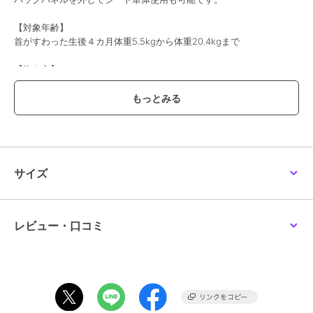
【対象年齢】
首がすわった生後４カ月体重5.5kgから体重20.4kgまで
【抱き方】
１対面抱き ２前向き抱き ３おんぶ ４ヒップシート単体
【抱き方別対象月齢】
対面抱き 首がすわった４カ月から48カ月（体重20.4kg)まで
前向き抱き ５カ月から24カ月(体重13kg）まで
おんぶ 6カ月から48カ月（体重20.4kg）まで
ヒップシート単体 腰がすわった6カ月から48カ月（体重20.4kg）ま
サイズ
で
・対面抱き 24カ月以上、おんぶ 36カ月以上、ヒップシート単体
での使用はSGマーク制度の適用対象外です。
レビュー・口コミ
【製品特徴】
■人間工学に基づいたシート 滑り止めとクッション性のあるシート
が、お子さまの自然な座り姿勢をサポートします。
■サッと装着できるウエストベルト バックルを留めるだけのシンプル
な設計。着脱テープがないため、大きな音を立てず簡単に付け外し可
能。お子さまが眠った後の抱きおろしもスムーズです。