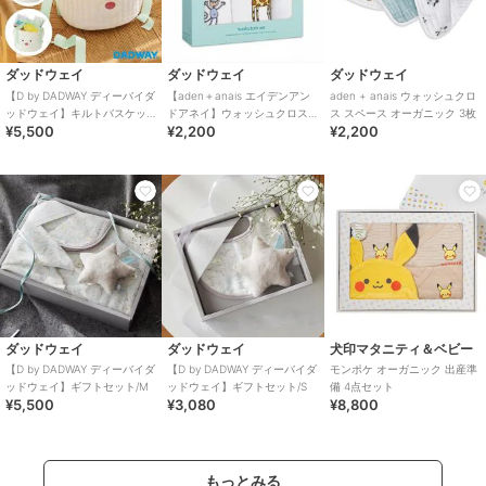
ダッドウェイ
ダッドウェイ
ダッドウェイ
【D by DADWAY ディーバイダ
【aden＋anais エイデンアン
aden + anais ウォッシュクロ
ッドウェイ】キルトバスケッ
ドアネイ】ウォッシュクロス/3
ス スペース オーガニック 3枚
¥5,500
¥2,200
¥2,200
トギフトセット リトルベア
枚
ダッドウェイ
ダッドウェイ
犬印マタニティ＆ベビー
【D by DADWAY ディーバイダ
【D by DADWAY ディーバイダ
モンポケ オーガニック 出産準
ッドウェイ】ギフトセット/M
ッドウェイ】ギフトセット/S
備 4点セット
¥5,500
¥3,080
¥8,800
もっとみる