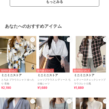
もっとみる
あなたへのおすすめアイテム
期間限定SALE
期間限定SALE
期間限定SALE
ミニミニストア
ミニミニストア
ミニミニストア
とろみ ブラウスシャツ ゆった
シャツブラウス レディース 七
レディースチェックシャツブ
り 長袖
分袖シャツ
ラウスレトロ風
¥2,190
¥1,689
¥1,889