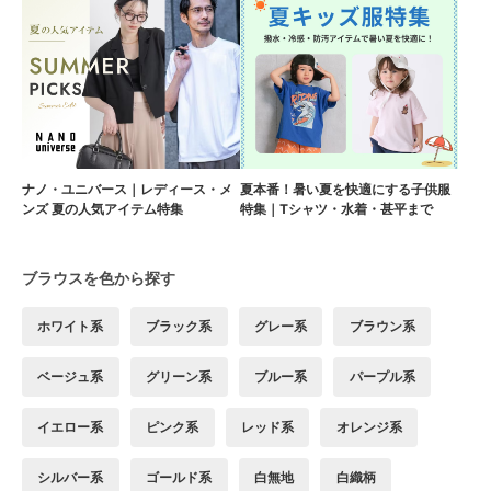
ナノ・ユニバース｜レディース・メ
夏本番！暑い夏を快適にする子供服
ンズ 夏の人気アイテム特集
特集｜Tシャツ・水着・甚平まで
ブラウスを色から探す
ホワイト系
ブラック系
グレー系
ブラウン系
ベージュ系
グリーン系
ブルー系
パープル系
イエロー系
ピンク系
レッド系
オレンジ系
シルバー系
ゴールド系
白無地
白織柄