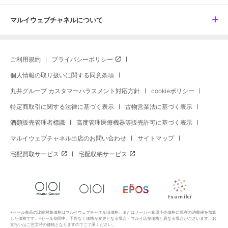
マルイウェブチャネルについて
ご利用規約
プライバシーポリシー
個人情報の取り扱いに関する同意条項
丸井グループ カスタマーハラスメント対応方針
cookieポリシー
特定商取引に関する法律に基づく表示
古物営業法に基づく表示
酒類販売管理者標識
高度管理医療機器等販売許可に基づく表示
マルイウェブチャネル出店のお問い合わせ
サイトマップ
宅配買取サービス
宅配収納サービス
※セール商品の比較対象価格はマルイウェブチャネル旧価格、またはメーカー希望小売価格に現在の消費税を加算
した価格です。※セール期間中、予告なく価格が変更となる場合・マルイ店舗価格と異なる場合がございます。お
支払いはご注文時の価格となりますのでご了承ください。