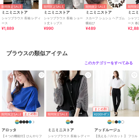
期間限定SALE
期間限定SALE
期間限定SALE
期間限定
ミニミニストア
ミニミニストア
ミニミニストア
ミニ
シャツブラウス 長袖 レディ
シャツブラウス 長袖 ショー
スカーフ シュシュ ヘアゴム
シャツ
ース
ト丈トップス
蝶結び
ース 春
¥1,889
¥990
¥489
¥2,8
ブラウスの類似アイテム
このカテゴリーをすべてみる
まとめ割
期間限定SALE
まとめ割
期間限定SALE
¥200ｸｰﾎﾟﾝ
アロッタ
ミニミニストア
アッドルージュ
【４つの機能付】ひんやりフ
シャツブラウス 長袖 レディー
【洗える / UVカット 】 フリル