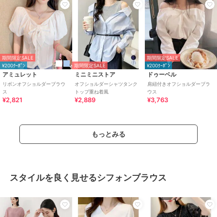
期間限定SALE
期間限定SALE
¥200ｸｰﾎﾟﾝ
期間限定SALE
¥200ｸｰﾎﾟﾝ
アミュレット
ミニミニストア
ドゥーベル
リボンオフショルダーブラウ
オフショルダーシャツタンク
肩紐付きオフショルダーブラ
ス
トップ重ね着風
ウス
¥2,821
¥2,889
¥3,763
もっとみる
スタイルを良く見せるシフォンブラウス