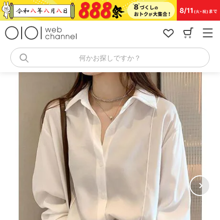
コ
ン
テ
ン
ツ
へ
何かお探しですか？
ス
キ
ッ
プ