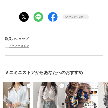
ますので、ご了承ください）。
※海外輸入品のため、商品の細部仕様は多少異なる場合がございま
す。予めご了承の上、ご注文お願い致します。
期間限定セール開催中
ブランド
ミニミニストア
取扱いショップ
ショップ
ミニミニストア
商品カテゴリ
トップス
／
ブラウス
性別タイプ
レディース
トップス
／
ブラウス
カラー
ブラック、ブルー、ホワイト、ダ
ミニミニストアからあなたへのおすすめ
ークベージュ、ネイビー
サイズ
S,M,L,XL
素材
ポリエステル90%+綿10%
商品のお取り扱い方法
原産国
中国製