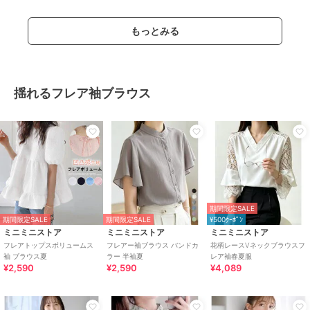
もっとみる
揺れるフレア袖ブラウス
期間限定SALE
期間限定SALE
期間限定SALE
¥500ｸｰﾎﾟﾝ
ミニミニストア
ミニミニストア
ミニミニストア
フレアトップスボリュームス
フレアー袖ブラウス バンドカ
花柄レースVネックブラウスフ
袖 ブラウス夏
ラー 半袖夏
レア袖春夏服
¥2,590
¥2,590
¥4,089