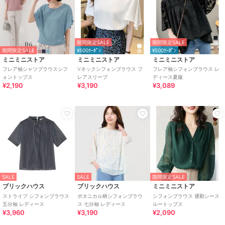
期間限定SALE
期間限定SALE
期間限定SALE
¥500ｸｰﾎﾟﾝ
¥500ｸｰﾎﾟﾝ
ミニミニストア
ミニミニストア
ミニミニストア
フレア袖シャツブラウスシフ
Vネックシフォンブラウス フ
フレア袖シフォンブラウス レ
ォントップス
レアスリーブ
ディース夏服
¥2,190
¥3,190
¥3,089
SALE
SALE
期間限定SALE
ブリックハウス
ブリックハウス
ミニミニストア
ストライプ シフォンブラウス
ボタニカル柄シフォンブラウ
シフォンブラウス 通勤シース
五分袖 レディース
ス 七分袖 レディース
ルートップス
¥3,960
¥3,190
¥2,090