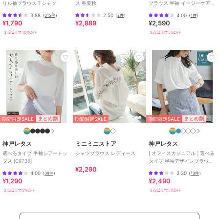
リル袖ブラウスＴシャツ
ス 春夏秋
ブラウス 半袖 イージーケア
S～4L
3.88
2.50
4.00
（
315件
）
（
2件
）
（
1件
）
¥1,790
¥2,889
¥2,590
3点以上で10%OFF
2点以上で5%OFF
期間限定SALE
期間限定SALE
まとめ割
まとめ割
期間限定SALE
神戸レタス
ミニミニストア
神戸レタス
選べるタイプ 半袖シアートッ
シャツブラウス レディース
[ オフィスカジュアル ] 選べる
プス [C6736]
タイプ 半袖デザインブラウス
¥2,290
[C6759]
4.00
3.30
（
38件
）
（
13件
）
¥1,290
¥2,490
2点以上で5%OFF
2点以上で5%OFF