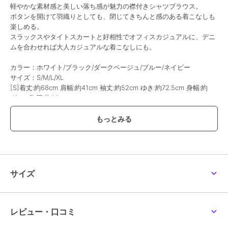
軽やかな素材感と美しい落ち感が魅力の襟付きシャツブラウス。
ボタンを開けて羽織りとしても、閉じてきちんと感のある着こなしも
楽しめる。
スラックスやタイトスカートと好相性でオフィスカジュアルに、デニ
ムを合わせれば大人カジュアルな着こなしにも。
カラー：ホワイト/ブラック/ダークベージュ/ブルー/ネイビー
サイズ：S/M/L/XL
[S]着丈:約68cm 肩幅:約41cm 袖丈:約52cm ゆき:約72.5cm 身幅:約
48cm 胸囲:約96cm
[M]着丈:約69cm 肩幅:約42cm 袖丈:約53cm ゆき:約74cm 身幅:約
49cm 胸囲:約98cm
[L]着丈:約70cm 肩幅:約43cm 袖丈:約54cm ゆき:約75.5cm 身幅:約
50cm 胸囲:約100cm
[XL]着丈:約71cm 肩幅:約44cm 袖丈:約55cm ゆき:約77cm 身幅:約
51cm 胸囲:約102cm
裏地：なし
サイズ
伸縮性：なし
透け感：ホワイトのみ若干あり
生産国：中国
レビュー・口コミ
※すべて平置きサイズです（採寸方法違いより、多少の誤差がござい