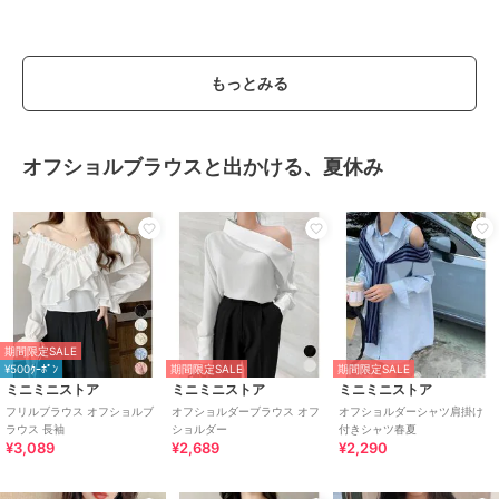
もっとみる
オフショルブラウスと出かける、夏休み
期間限定SALE
¥500ｸｰﾎﾟﾝ
期間限定SALE
期間限定SALE
ミニミニストア
ミニミニストア
ミニミニストア
フリルブラウス オフショルブ
オフショルダーブラウス オフ
オフショルダーシャツ肩掛け
ラウス 長袖
ショルダー
付きシャツ春夏
¥3,089
¥2,689
¥2,290