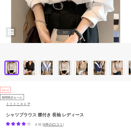
1/27
SALE
期間限定セール
ミニミニストア
シャツブラウス 襟付き 長袖 レディース
4.16
(
6件の口コミ
)