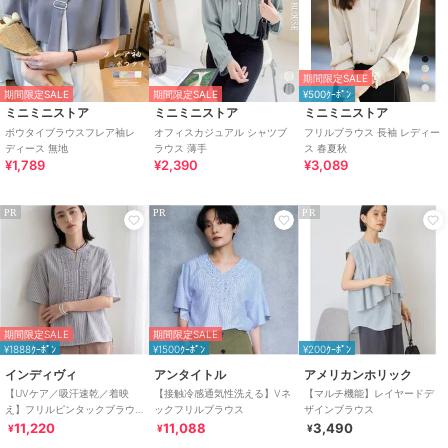
期間限定SALE
期間限定SALE
期間限定SALE
¥500ｸｰﾎﾟﾝ
ミニミニストア
ミニミニストア
ミニミニストア
ボウタイブラウスフレア袖レ
オフィスカジュアル シャツブ
フリルブラウス 長袖 レディー
ディース 無地
ラウス 薄手
ス 春夏秋
¥1,789
¥2,390
¥3,089
PR
PR
PR
期間限定SALE
期間限定SALE
¥1888ｸｰﾎﾟﾝ
¥1500ｸｰﾎﾟﾝ
¥200ｸｰﾎﾟﾝ
インディヴィ
アンタイトル
アメリカンホリック
【UVケア／吸汗速乾／着映
【接触冷感通気性洗える】Vネ
【マルチ機能】レイヤードデ
え】フリルピンタックブラウ
ックフリルブラウス
ザインブラウス
ス
11,220
11,088
3,490
¥
¥
¥