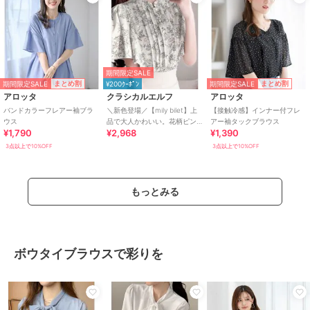
期間限定SALE
期間限定SALE
期間限定SALE
まとめ割
まとめ割
¥200ｸｰﾎﾟﾝ
アロッタ
クラシカルエルフ
アロッタ
バンドカラーフレアー袖ブラ
＼新色登場／【mily bilet】上
【接触冷感】インナー付フレ
ウス
品で大人かわいい。花柄ピン
アー袖タックブラウス
¥1,790
¥2,968
¥1,390
タックフレア袖ブラウス
3点以上で10%OFF
3点以上で10%OFF
もっとみる
ボウタイブラウスで彩りを