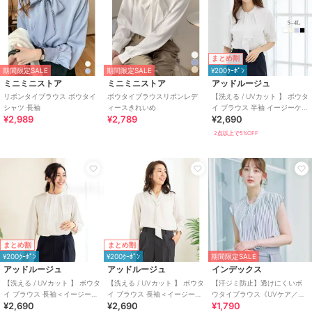
まとめ割
期間限定SALE
期間限定SALE
¥200ｸｰﾎﾟﾝ
ミニミニストア
ミニミニストア
アッドルージュ
リボンタイブラウス ボウタイ
ボウタイブラウスリボンレデ
【洗える / UVカット 】 ボウタ
シャツ 長袖
ィースきれいめ
イ ブラウス 半袖 イージーケ
¥2,989
¥2,789
¥2,690
ア S～4L
2点以上で5%OFF
まとめ割
まとめ割
¥200ｸｰﾎﾟﾝ
¥200ｸｰﾎﾟﾝ
期間限定SALE
アッドルージュ
アッドルージュ
インデックス
【洗える / UVカット 】 ボウタ
【洗える / UVカット 】 ボウタ
【汗ジミ防止】透けにくいボ
イ ブラウス 長袖＜イージーケ
イ ブラウス 長袖＜イージーケ
ウタイブラウス《UVケア／吸
¥2,690
¥2,690
¥1,790
ア＞ S～4L
ア＞ S～4L
水速乾／洗濯機OK》