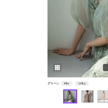
グリーン
9号
×
13号
△