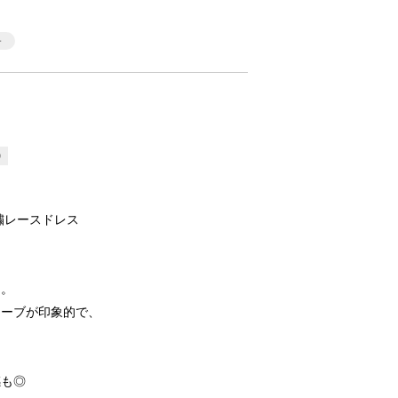
9
繍レースドレス
ス。
リーブが印象的で、
感も◎