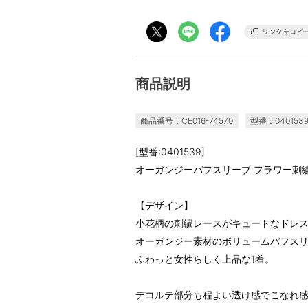
商品説明
商品番号：CE016-74570
型番：040153
[型番:0401539]
オーガンジーパフスリーブ フラワー刺
【デザイン】
小花柄の刺繍レースがキュートなドレ
オーガンジー素材のボリュームパフス
ふわっと女性らしく上品な1着。
デコルテ部分も程よい透け感でこなれ