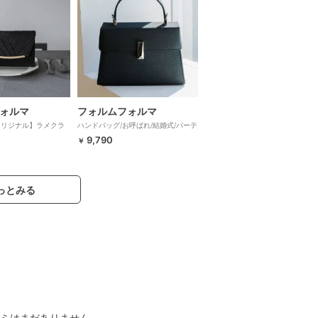
ォルマ
フォルムフォルマ
maオリジナル】ラメクラ
ハンドバッグ/お呼ばれ/結婚式/パーテ
婚式/パーティー
ィー/二次会
9,790
￥
っとみる
ミはまだありません