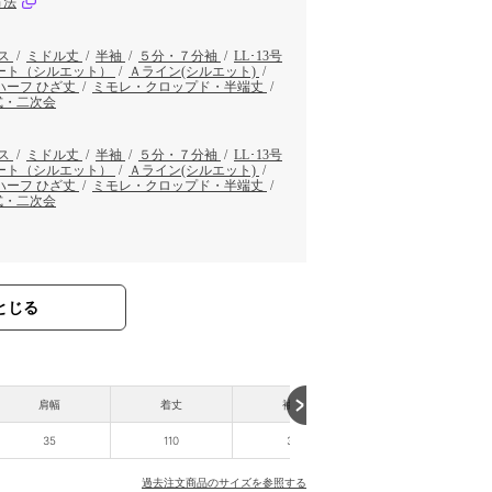
方法
ス
/
ミドル丈
/
半袖
/
５分・７分袖
/
LL･13号
ート（シルエット）
/
Ａライン(シルエット)
/
ハーフ ひざ丈
/
ミモレ・クロップド・半端丈
/
式・二次会
ス
/
ミドル丈
/
半袖
/
５分・７分袖
/
LL･13号
ート（シルエット）
/
Ａライン(シルエット)
/
ハーフ ひざ丈
/
ミモレ・クロップド・半端丈
/
式・二次会
とじる
肩幅
着丈
袖丈
35
110
33
過去注文商品のサイズを参照する