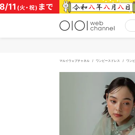
コ
ン
テ
ン
ツ
へ
ス
キ
ッ
プ
マルイウェブチャネル
/
ワンピースドレス
/
ワン