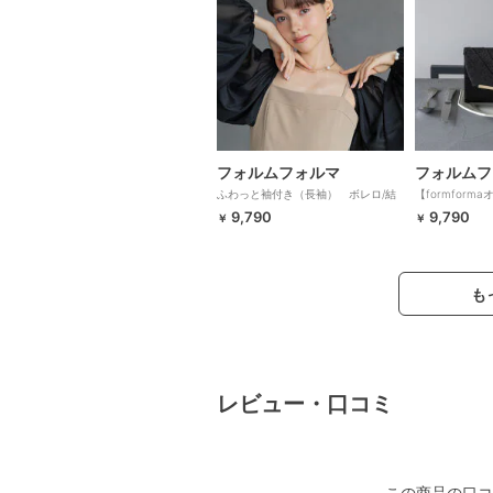
フォルムフォルマ
フォルムフ
ふわっと袖付き（長袖） ボレロ/結
【formfor
婚式/パーティー/お呼ばれ/クルージン
ッチバッグ/結
9,790
9,790
￥
￥
グ/演奏会
も
レビュー・口コミ
この商品の口コ