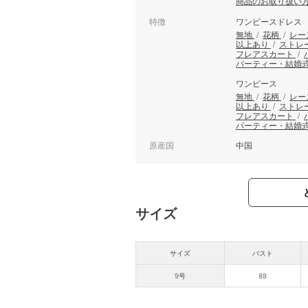
商品のお取り扱い
特徴
ワンピースドレス
無地
/
花柄
/
レー
以上あり
/
ストレ
フレアスカート
/
パーティー・結婚
ワンピース
無地
/
花柄
/
レー
以上あり
/
ストレ
フレアスカート
/
パーティー・結婚
原産国
中国
サイズ
サイズ
バスト
9号
88