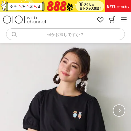
コ
ン
テ
ン
ツ
へ
何かお探しですか？
ス
キ
ッ
プ