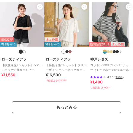
まとめ割
50%OFF
期間限定SALE
まとめ割
¥888ｸｰﾎﾟﾝ
¥888ｸｰﾎﾟﾝ
ローズティアラ
ローズティアラ
神戸レタス
【接触冷感/UVカット】シアー
【接触冷感/UVカット】フリル
コットン100%フレンチTシャ
チェック切替カットソー
デザイン クルーネックカット
ツ（モックネックorクルーネ
¥11,550
¥16,500
ソー
ック） [C4819]
4.26
（
238件
）
2点以上で10%OFF
¥1,490
2点以上で5%OFF
もっとみる