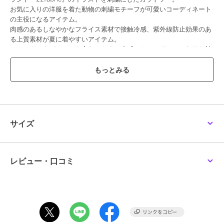
お気に入りの洋服を着た動物の刺繍モチーフが可愛いコーディネート
の主役になるアイテム。
肉感のあるしなやかなフライス素材で接触冷感、紫外線防止効果のあ
る上質素材が夏に着やすいアイテム。
スカートでもパンツでも合わせやすい丈感にトレンドのふんわりお袖
が可愛いデザイン。
オフホワイト、ブラック、ネイビー（ボーダー）の全3色。
************************************
生地感: 普通
伸縮性: あり
透け感: なし
サイズ
裏 地: 裏なし
洗 濯: 水洗い可
************************************
モデル身長: 172cm/ 38号着用
レビュー・口コミ
詳細着用モデル身長 161cm / 着用サイズ 38号
【お取り扱い等について】
・取り扱いについては、商品についている品質表示でご確認くださ
い。