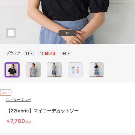
1/5
ブラック
38
×
42
残り1点
46
×
SALE
ジョリープッペ
【22fabric】マイコーデカットソー
7,700
￥
税込