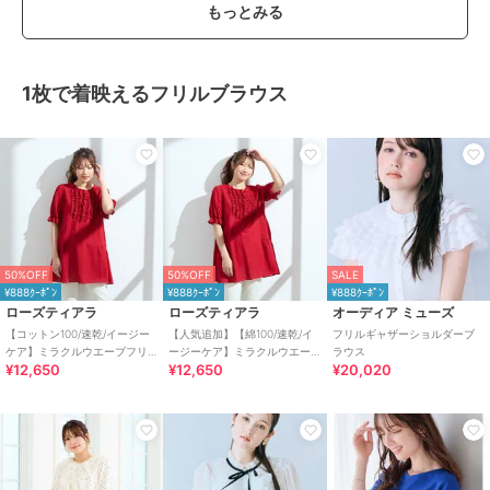
もっとみる
1枚で着映えるフリルブラウス
50%OFF
50%OFF
SALE
¥888ｸｰﾎﾟﾝ
¥888ｸｰﾎﾟﾝ
¥888ｸｰﾎﾟﾝ
ローズティアラ
ローズティアラ
オーディア ミューズ
【コットン100/速乾/イージー
【人気追加】【綿100/速乾/イ
フリルギャザーショルダーブ
ケア】ミラクルウエーブフリ
ージーケア】ミラクルウエー
ラウス
¥12,650
¥12,650
¥20,020
ルチュニック
ブフリルチュニック