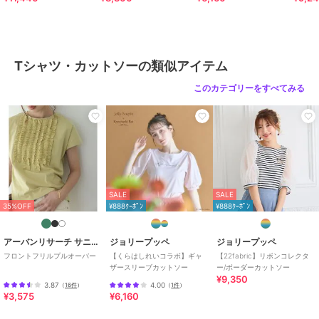
性別タイプ
レディース
トップス
／
Tシャツ・カットソ
ー
Tシャツ・カットソーの類似アイテム
カラー
ブラック、ダークブルー
サイズ
38,42,46
このカテゴリーをすべてみる
素材
綿:100
商品のお取り扱い方法
お手入れ
40℃まで手洗い可 石油系ドライク
リーニング弱 ごく弱いウエットク
リーニング
SALE
SALE
特徴
トップス
35%OFF
¥888ｸｰﾎﾟﾝ
¥888ｸｰﾎﾟﾝ
LL･13号以上あり
Tシャツ・カットソー
アーバンリサーチ サニーレーベル
ジョリープッペ
ジョリープッペ
フロントフリルプルオーバー
【くらはしれいコラボ】ギャ
【22fabric】リボンコレクタ
LL･13号以上あり
ザースリーブカットソー
ー/ボーダーカットソー
¥9,350
原産国
日本
3.87
4.00
（
16件
）
（
1件
）
¥3,575
¥6,160