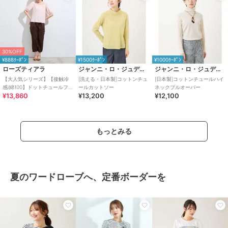
30%OFF
¥888ｸｰﾎﾟﾝ
¥1500ｸｰﾎﾟﾝ
¥1000ｸｰﾎﾟﾝ
ローズティアラ
ジャンニ・ロ・ジュディチェ
ジャンニ・ロ・ジュディチェ
【大人気シリーズ】【接触冷
[洗える・日本製]コットンチュ
[日本製]コットンチュールハイ
感/綿100】ドットチュールフラ
ールカットソー
ネックプルオーバー
¥13,860
¥13,200
¥12,100
ワーカットソー
もっとみる
夏のワードローブへ、定番ボーダーを