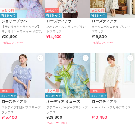
まとめ割
まとめ割
30%OFF
¥888ｸｰﾎﾟﾝ
¥888ｸｰﾎﾟﾝ
¥888ｸｰﾎﾟﾝ
ジョリープッペ
ローズティアラ
ローズティアラ
【サンリオキャラクターズ】
スパンボイルフラワープリン
オータムボタニカルプリント
サンリオキャラクター MIXプ
トブラウス
ブラウス
¥20,900
¥14,630
¥19,800
リントブラウス
2点以上で10%OFF
2点以上で10%OFF
まとめ割
30%OFF
50%OFF
¥888ｸｰﾎﾟﾝ
¥888ｸｰﾎﾟﾝ
¥888ｸｰﾎﾟﾝ
ローズティアラ
オーディア ミューズ
ローズティアラ
ストライプ刺繍パフスリーブ
フラワー×ボーダープリントブ
ハートドットフリルブラウス
ブラウス
ラウス
¥15,400
¥28,600
¥10,450
2点以上で10%OFF