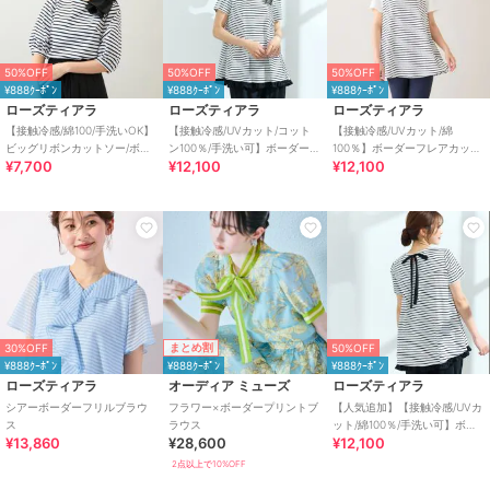
50%OFF
50%OFF
50%OFF
¥888ｸｰﾎﾟﾝ
¥888ｸｰﾎﾟﾝ
¥888ｸｰﾎﾟﾝ
ローズティアラ
ローズティアラ
ローズティアラ
【接触冷感/綿100/手洗いOK】
【接触冷感/UVカット/コット
【接触冷感/UVカット/綿
ビッグリボンカットソー/ボー
ン100％/手洗い可】ボーダーカ
100％】ボーダーフレアカット
¥7,700
¥12,100
¥12,100
ダー
ットソー
ソー
まとめ割
30%OFF
50%OFF
¥888ｸｰﾎﾟﾝ
¥888ｸｰﾎﾟﾝ
¥888ｸｰﾎﾟﾝ
ローズティアラ
オーディア ミューズ
ローズティアラ
シアーボーダーフリルブラウ
フラワー×ボーダープリントブ
【人気追加】【接触冷感/UVカ
ス
ラウス
ット/綿100％/手洗い可】ボー
¥13,860
¥28,600
¥12,100
ダーカットソー
2点以上で10%OFF