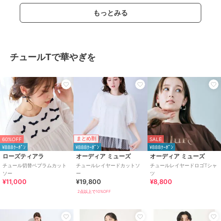
もっとみる
チュールTで華やぎを
まとめ割
60%OFF
SALE
¥888ｸｰﾎﾟﾝ
¥888ｸｰﾎﾟﾝ
¥888ｸｰﾎﾟﾝ
ローズティアラ
オーディア ミューズ
オーディア ミューズ
チュール切替ペプラムカット
チュールレイヤードカットソ
チュールレイヤードロゴTシャ
ソー
ー
ツ
¥11,000
¥19,800
¥8,800
2点以上で10%OFF