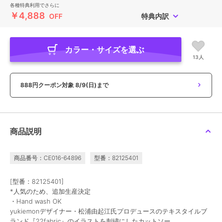
各種特典利用でさらに
￥4,888
OFF
特典内訳
カラー・サイズを選ぶ
13人
888円クーポン対象
8/9(日)まで
商品説明
商品番号：CE016-64896
型番：82125401
[型番：82125401]
*人気のため、追加生産決定
・Hand wash OK
yukiemonデザイナー・松浦由起江氏プロデュースのテキスタイルブ
ランド『22fabric』のイラストを刺繍にしたカットソー。