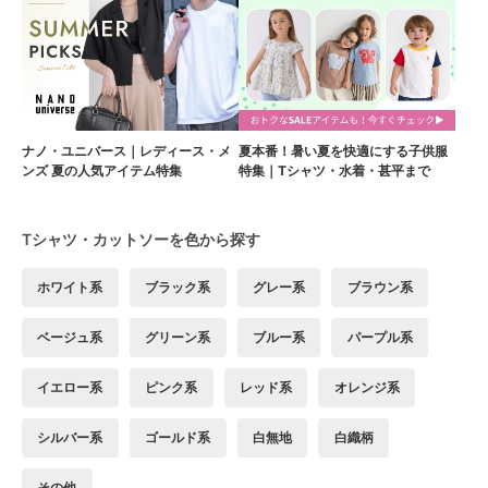
ナノ・ユニバース｜レディース・メ
夏本番！暑い夏を快適にする子供服
ンズ 夏の人気アイテム特集
特集｜Tシャツ・水着・甚平まで
Tシャツ・カットソーを色から探す
ホワイト系
ブラック系
グレー系
ブラウン系
ベージュ系
グリーン系
ブルー系
パープル系
イエロー系
ピンク系
レッド系
オレンジ系
シルバー系
ゴールド系
白無地
白織柄
その他