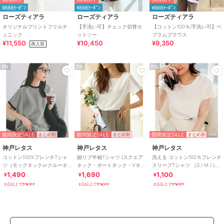
¥888ｸｰﾎﾟﾝ
¥888ｸｰﾎﾟﾝ
¥888ｸｰﾎﾟﾝ
ローズティアラ
ローズティアラ
ローズティアラ
オリジナルプリントフリルチ
【手洗い可】チェック切替カ
【コットン100％/手洗い可】ペ
ュニック
ットソー
プラムブラウス
¥11,550
¥10,450
¥9,350
再入荷
PR
PR
PR
期間限定SALE
期間限定SALE
期間限定SALE
まとめ割
まとめ割
まとめ割
神戸レタス
神戸レタス
神戸レタス
コットン100%フレンチTシャ
細リブ半袖Tシャツ [スクエア
洗える コットン100％フレンチ
ツ（モックネックorクルーネ
ネック・ボートネック・Vネッ
スリーブTシャツ ［S / M / L］
ック） [C4819]
ク］[C3654]
[C5106]
1,490
1,690
1,100
¥
¥
¥
2点以上で5%OFF
2点以上で5%OFF
2点以上で5%OFF