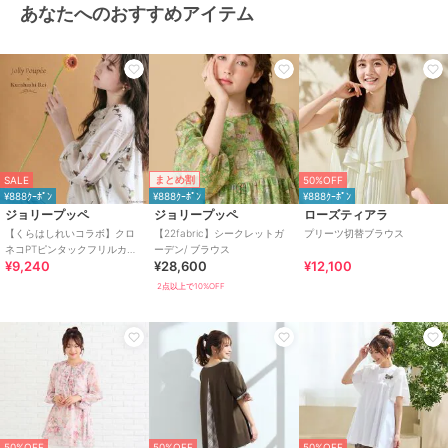
あなたへのおすすめアイテム
まとめ割
SALE
50%OFF
¥888ｸｰﾎﾟﾝ
¥888ｸｰﾎﾟﾝ
¥888ｸｰﾎﾟﾝ
ジョリープッペ
ジョリープッペ
ローズティアラ
【くらはしれいコラボ】クロ
【22fabric】シークレットガ
プリーツ切替ブラウス
ネコPTピンタックフリルカラ
ーデン/ ブラウス
¥9,240
¥28,600
¥12,100
ーブラウス
2点以上で10%OFF
50%OFF
50%OFF
50%OFF