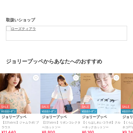
・照明の関係により、実際よりも色味が違って見える場合がありま
す。またパソコン・スマートフォンなどの環境により、若干製品と画
像のカラーが異なる場合もございます。予めご了承ください。
取扱いショップ
・商品画像はサンプルのため、色味やサイズ、プリント位置、仕様な
どに変更がある場合がございますので、予めご了承ください。
【Jolly Poupee / ジョリープッペ】
ここにしかない、
“ かわいい ”がコンセプト
ジョリープッペからあなたへのおすすめ
かわいいを楽しむ、個性的なお洋服や小物。
小さなころ、大好きなぬいぐるみを抱きしめていたように
いつでもいっしょにいたい、目の届くところにいてほしい。
癒され、安心できる、かわいいお洋服を提案。
SALE
SALE
SALE
SALE
ブランド
ジョリープッペ
¥888ｸｰﾎﾟﾝ
¥888ｸｰﾎﾟﾝ
¥888ｸｰﾎﾟﾝ
¥888ｸｰ
ショップ
ローズティアラ
ジョリープッペ
ジョリープッペ
ジョリープッペ
ジョ
【22fabric】ジャムラボ/ ブ
【22fabric】リボンコレクタ
【くらはしれいコラボ】クル
【くら
商品カテゴリ
トップス
／
Tシャツ・カットソ
ラウス
ー/カットソー
ーネックカットソー
ネコP
ー
¥11,440
¥8,800
¥6,160
¥9,2
ーブラ