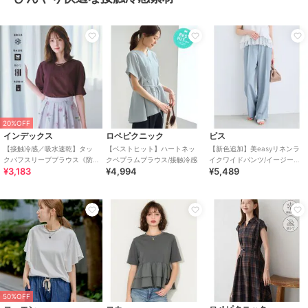
20%OFF
インデックス
ロペピクニック
ビス
【接触冷感／吸水速乾】タッ
【ベストヒット】ハートネッ
【新色追加】美easyリネンラ
クパフスリーブブラウス《防
クペプラムブラウス/接触冷感
イクワイドパンツ/イージーケ
¥3,183
¥4,994
¥5,489
シワ／洗濯機OK／XS～3L／
ア・接触冷感・セットアップ
8col》
対応
50%OFF