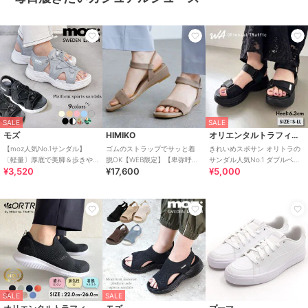
SALE
SALE
モズ
HIMIKO
オリエンタルトラフィック
【moz人気No.1サンダル】
ゴムのストラップでサッと着
きれいめスポサン オリトラの
〔軽量〕厚底で美脚＆歩きや
脱OK【WEB限定】【卑弥呼
サンダル人気No.1 ダブルベル
¥3,520
¥17,600
¥5,000
すい！疲れにくいフィット感
26SS】ゴムストラップサンダ
ト スポーツサンダル /42207
のスポーツサンダル
ル/661250
SALE
SALE