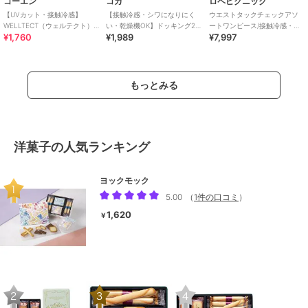
コーエン
コカ
ロペピクニック
【UVカット・接触冷感】
【接触冷感・シワになりにく
ウエストタックチェックアソ
WELLTECT（ウェルテクト）
い・乾燥機OK】ドッキング2
ートワンピース/接触冷感・防
¥1,760
¥1,989
¥7,997
USAコットン フレアスリーブ
段フリルTシャツ 全2色
シワ・リンクコーデ
Tシャツ（イ
もっとみる
洋菓子の人気ランキング
ヨックモック
5.00
（
1件の口コミ
）
1,620
￥