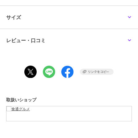
ブランド
銀座千疋屋
サイズ
ショップ
食通グルメ
商品カテゴリ
フード・スイーツ・ドリンク
／
洋菓子
レビュー・口コミ
カラー
**
サイズ
**
取扱いショップ