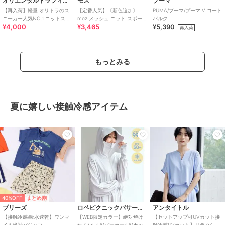
オリエンタルトラフィック
モズ
プーマ
【再入荷】軽量 オリトラのス
【定番人気】〔新色追加〕
PUMA/プーマ/プーマ V コート
ニーカー人気NO.1 ニットスニ
moz メッシュ ニット スポーツ
バルク
¥4,000
¥3,465
¥5,390
ーカー スリッポン /3709
サンダル
再入荷
もっとみる
夏に嬉しい接触冷感アイテム
40%OFF
まとめ割
ブリーズ
ロペピクニックパサージュ
アンタイトル
【接触冷感/吸水速乾】ワンマ
【WEB限定カラー】絶対焼け
【セットアップ可UVカット接