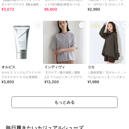
ギャザーブラウス【吸水速乾/
ット/WEB限定/体型カバー】シ
ー・UPF50＋】UVカットティ
¥3,072
¥6,600
¥2,990
イージーケア】
ュシュ付きアソートスイムウ
アードパーカー 全4色
エア（イン
オルビス
インディヴィ
コカ
オルビス リンクルブライトUV
【UVケア／吸汗速乾／着映
＼新色登場／【UVカット・シ
プロテクター N 50g 医薬部外
え】フリルピンタックブラウ
ワになりにくい】バッグギャ
¥3,850
¥13,200
¥1,989
品（顔用日焼け止め）
ス
ザーUVパーカー 全4色
もっとみる
毎日履きたいカジュアルシューズ