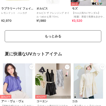
SALE
ラブラリー バイ フェイラー
オルビス
モズ
レモンドット ハンカチ
オルビス ザ クレンジング オイ
【moz人気No.1サンダル】
ル つめかえ用 110mL
〔軽量〕厚底で美脚＆歩きや
¥2,970
¥1,980
¥3,520
すい！疲れにくいフィット感
のスポーツサンダル
もっとみる
夏に快適なUVカットアイテム
30%OFF
40%OFF
アー・ヴェ・ヴェ
コーエン
コカ
【接触冷感/UVカット】サテン
【UVカット率90%以上/4点セ
＼再入荷！！／【UVパーカ