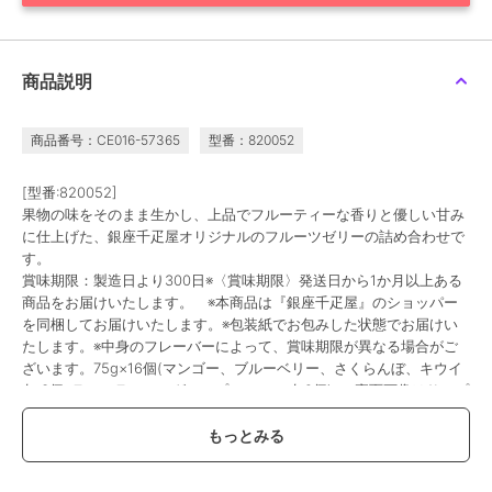
商品説明
商品番号：CE016-57365
型番：820052
[型番:820052]
果物の味をそのまま生かし、上品でフルーティーな香りと優しい甘み
に仕上げた、銀座千疋屋オリジナルのフルーツゼリーの詰め合わせで
す。
賞味期限：製造日より300日※〈賞味期限〉発送日から1か月以上ある
商品をお届けいたします。 ※本商品は『銀座千疋屋』のショッパー
を同梱してお届けいたします。※包装紙でお包みした状態でお届けい
たします。※中身のフレーバーによって、賞味期限が異なる場合がご
ざいます。75g×16個(マンゴー、ブルーベリー、さくらんぼ、キウイ
各 3個､ラ・フランス、グレープフルーツ 各2個) ※裏面画像はサンプ
ルです。画像に記載の賞味期限はこの商品のものではございません。
この商品は、不良品のみ返品を承ります