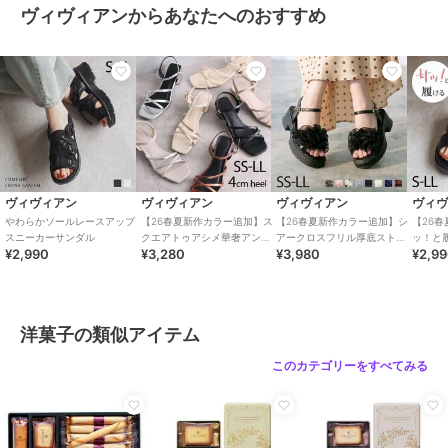
ヴィヴィアンからあなたへのおすすめ
ヴィヴィアン
ヴィヴィアン
ヴィヴィアン
ヴィ
やわらかソールレースアップ
【26春夏新作カラー追加】ス
【26春夏新作カラー追加】シ
【26
スニーカーサンダル
クエアトゥアシメ華奢アンク
アークロスフリル厚底ストラ
ッ！と
¥2,990
¥3,280
¥3,980
¥2,9
ルストラップサンダル
ップサンダル
トクロ
洋菓子の類似アイテム
このカテゴリーをすべてみる