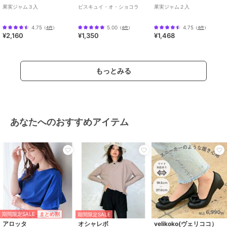
果実ジャム３入
ビスキュイ・オ・ショコラ
果実ジャム２入
4.75
5.00
4.75
（
4件
）
（
4件
）
（
4件
）
¥2,160
¥1,350
¥1,468
もっとみる
あなたへのおすすめアイテム
期間限定SALE
まとめ割
期間限定SALE
アロッタ
オシャレボ
velikoko(ヴェリココ）