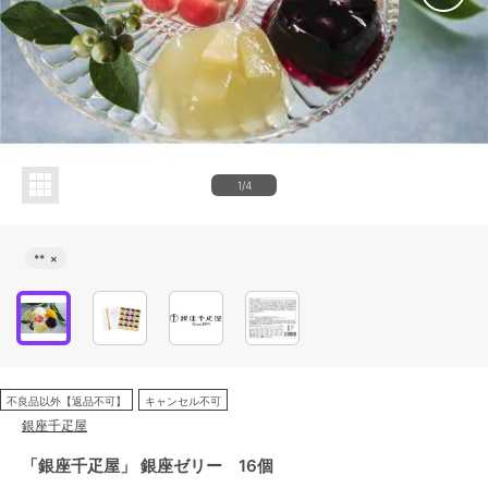
1/4
**
×
不良品以外【返品不可】
キャンセル不可
銀座千疋屋
「銀座千疋屋」 銀座ゼリー 16個