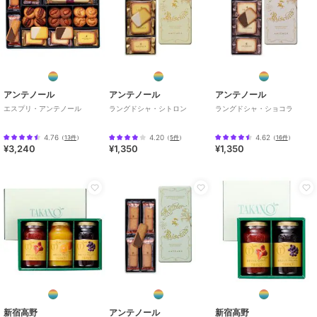
アンテノール
アンテノール
アンテノール
エスプリ・アンテノール
ラングドシャ・シトロン
ラングドシャ・ショコラ
4.76
4.20
4.62
（
13件
）
（
5件
）
（
16件
）
¥3,240
¥1,350
¥1,350
新宿高野
アンテノール
新宿高野