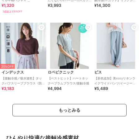
イル半袖パジャマ ＿
たくないUVパーカー/UVカッ
触冷感UVカット】リラクシー
¥1,320
¥3,993
¥14,300
ト・接触冷感
キーVネックブラウス
3点以上で5%OFF
20%OFF
インデックス
ロペピクニック
ビス
【接触冷感／吸水速乾】タッ
【ベストヒット】ハートネッ
【新色追加】美easyリネンラ
クパフスリーブブラウス《防
クペプラムブラウス/接触冷感
イクワイドパンツ/イージーケ
¥3,183
¥4,994
¥5,489
シワ／洗濯機OK／XS～3L／
ア・接触冷感・セットアップ
8col》
対応
もっとみる
ひんやり快適な接触冷感素材