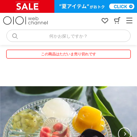
コ
ン
テ
ン
ツ
へ
何かお探しですか？
ス
キ
ッ
この商品はただいま売り切れです
プ