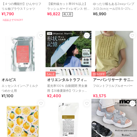
【４つの機能付】ひんやりフ
【紫外線カット率99％以上】
ゆったり幅もある2wayパンプ
リル袖ブラウスＴシャツ
ラッシュガード×レギンス 付
ス(3.0cmヒール)[19.5~27cm]
¥1,790
¥6,822
¥6,990
き タンキニ
ラクチンきれいシューズ
再入荷
3点以上で10%OFF
SALE
35%OFF
オルビス
オリエンタルトラフィック
アーバンリサーチ サニーレーベル
エッセンスインヘアミルク
遮光率100％ 自動開閉 男女兼
フロントフリルプルオーバー
つめかえ用
用【26春夏新作】ワンタッチ
¥1,100
¥2,400
¥3,575
晴雨兼用 折りたたみ傘 /G-
0601