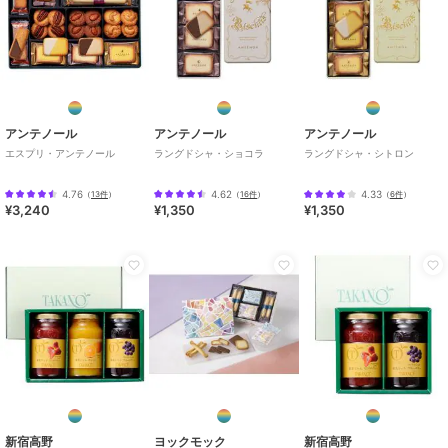
アンテノール
アンテノール
アンテノール
エスプリ・アンテノール
ラングドシャ・ショコラ
ラングドシャ・シトロン
4.76
4.62
4.33
（
13件
）
（
16件
）
（
6件
）
¥3,240
¥1,350
¥1,350
新宿高野
ヨックモック
新宿高野