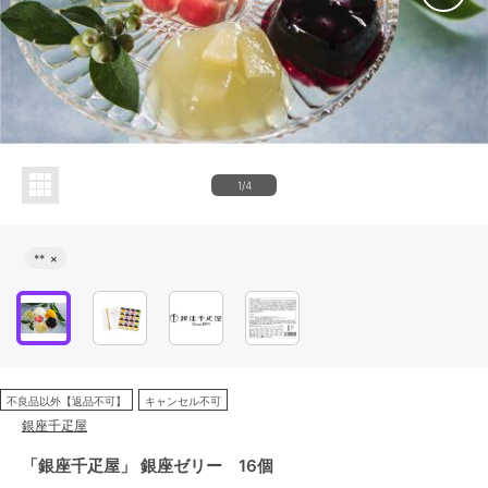
1/4
**
×
不良品以外【返品不可】
キャンセル不可
銀座千疋屋
「銀座千疋屋」 銀座ゼリー 16個