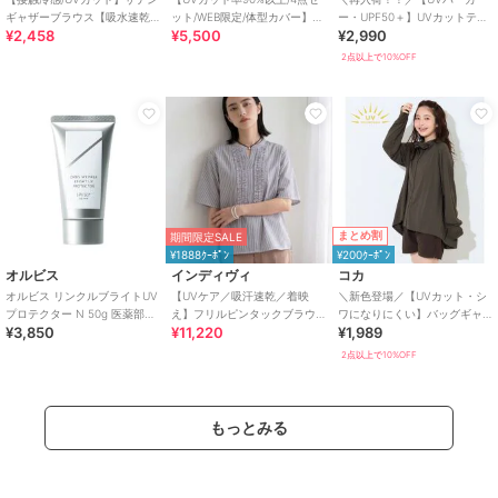
ギャザーブラウス【吸水速乾/
ット/WEB限定/体型カバー】シ
ー・UPF50＋】UVカットティ
¥2,458
¥5,500
¥2,990
イージーケア】
ュシュ付きアソートスイムウ
アードパーカー 全4色
エア（イン
2点以上で10%OFF
まとめ割
期間限定SALE
¥1888ｸｰﾎﾟﾝ
¥200ｸｰﾎﾟﾝ
オルビス
インディヴィ
コカ
オルビス リンクルブライトUV
【UVケア／吸汗速乾／着映
＼新色登場／【UVカット・シ
プロテクター N 50g 医薬部外
え】フリルピンタックブラウ
ワになりにくい】バッグギャ
¥3,850
¥11,220
¥1,989
品（顔用日焼け止め）
ス
ザーUVパーカー 全4色
2点以上で10%OFF
もっとみる