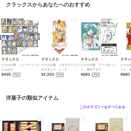
クラックスからあなたへのおすすめ
クラックス
クラックス
クラックス
クラ
ヒカルの碁 トレーディング
ヒカルの碁 ジオラマアクリ
ヒカルの碁 アート缶バッ
ヒカル
ふぁぼカ
ルスタンド レッド
ジ 塔矢アキラ
ット 
¥495
¥2,200
¥660
¥880
ラ
予約
予約
予約
洋菓子の類似アイテム
このカテゴリーをすべてみる