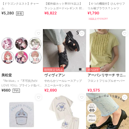
【ドラゴンクエスト】チャー
【紫外線カット率99％以上】
【４つの機能付】ひんやりフ
ム
ラッシュガード×レギンス 付
リル袖ブラウスＴシャツ
¥5,280
¥6,822
¥1,790
き タンキニ
新着
3点以上で10%OFF
期間限定SALE
35%OFF
美松堂
ヴィヴィアン
アーバンリサーチ サニーレーベル
『Re:blue』×『不可抗力のI
やわらかソールレースアップ
フロントフリルプルオーバー
LOVE YOU』ブラインド缶バ
スニーカーサンダル
¥660
¥2,690
¥3,575
ッジ（全6種）
予約