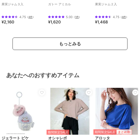
果実ジャム３入
ガトー アミカル
果実ジャム２入
4.75
5.00
4.75
（
4件
）
（
1件
）
（
4件
）
¥2,160
¥1,620
¥1,468
もっとみる
あなたへのおすすめアイテム
期間限定SALE
まとめ割
期間限定SALE
ジェラート ピケ
オシャレボ
アロッタ