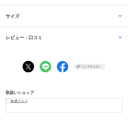
ブランド
銀座千疋屋
サイズ
ショップ
食通グルメ
商品カテゴリ
フード・スイーツ・ドリンク
／
洋菓子
レビュー・口コミ
カラー
**
サイズ
**
取扱いショップ