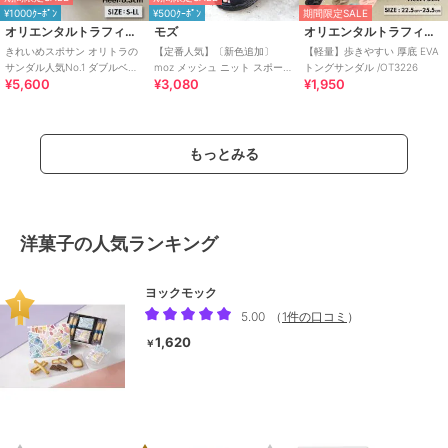
¥1000ｸｰﾎﾟﾝ
¥500ｸｰﾎﾟﾝ
期間限定SALE
オリエンタルトラフィック
モズ
オリエンタルトラフィック
きれいめスポサン オリトラの
【定番人気】〔新色追加〕
【軽量】歩きやすい 厚底 EVA
サンダル人気No.1 ダブルベル
moz メッシュ ニット スポーツ
トングサンダル /OT3226
¥5,600
¥3,080
¥1,950
ト スポーツサンダル /42207
サンダル
もっとみる
洋菓子の人気ランキング
ヨックモック
5.00
（
1件の口コミ
）
1,620
￥