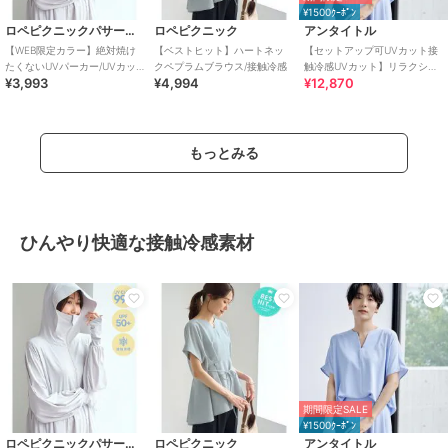
¥1500ｸｰﾎﾟﾝ
ロペピクニックパサージュ
ロペピクニック
アンタイトル
【WEB限定カラー】絶対焼け
【ベストヒット】ハートネッ
【セットアップ可UVカット接
たくないUVパーカー/UVカッ
クペプラムブラウス/接触冷感
触冷感UVカット】リラクシー
¥3,993
¥4,994
¥12,870
ト・接触冷感
キーVネックブラウス
もっとみる
ひんやり快適な接触冷感素材
期間限定SALE
¥1500ｸｰﾎﾟﾝ
ロペピクニックパサージュ
ロペピクニック
アンタイトル