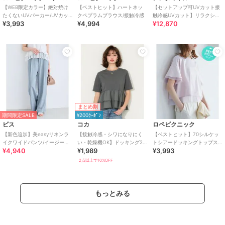
【WEB限定カラー】絶対焼け
【ベストヒット】ハートネッ
【セットアップ可UVカット接
たくないUVパーカー/UVカッ
クペプラムブラウス/接触冷感
触冷感UVカット】リラクシー
¥3,993
¥4,994
¥12,870
ト・接触冷感
キーVネックブラウス
まとめ割
期間限定SALE
¥200ｸｰﾎﾟﾝ
ビス
コカ
ロペピクニック
【新色追加】美easyリネンラ
【接触冷感・シワになりにく
【ベストヒット】70シルケッ
イクワイドパンツ/イージーケ
い・乾燥機OK】ドッキング2
トシアードッキングトップス/
¥4,940
¥1,989
¥3,993
ア・接触冷感・セットアップ
段フリルTシャツ 全2色
着丈が選べる・UVカット・接
対応
触冷感
2点以上で10%OFF
もっとみる