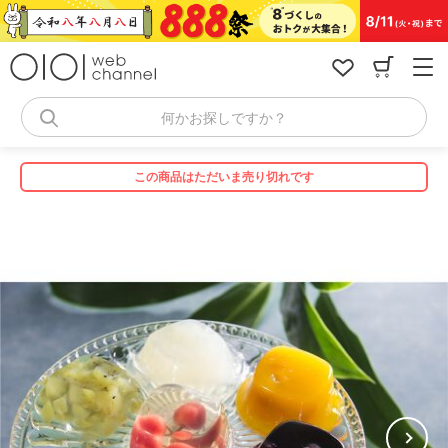
コ
ン
テ
ン
ツ
へ
何かお探しですか？
ス
キ
ッ
この商品はただいま売り切れです
プ