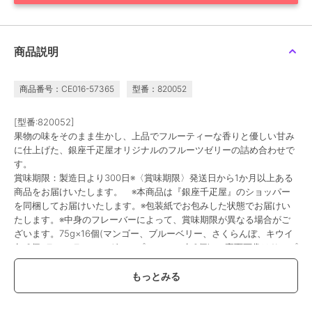
商品説明
商品番号：CE016-57365
型番：820052
[型番:820052]
果物の味をそのまま生かし、上品でフルーティーな香りと優しい甘み
に仕上げた、銀座千疋屋オリジナルのフルーツゼリーの詰め合わせで
す。
賞味期限：製造日より300日※〈賞味期限〉発送日から1か月以上ある
商品をお届けいたします。 ※本商品は『銀座千疋屋』のショッパー
を同梱してお届けいたします。※包装紙でお包みした状態でお届けい
たします。※中身のフレーバーによって、賞味期限が異なる場合がご
ざいます。75g×16個(マンゴー、ブルーベリー、さくらんぼ、キウイ
各 3個､ラ・フランス、グレープフルーツ 各2個) ※裏面画像はサンプ
ルです。画像に記載の賞味期限はこの商品のものではございません。
この商品は、不良品のみ返品を承ります