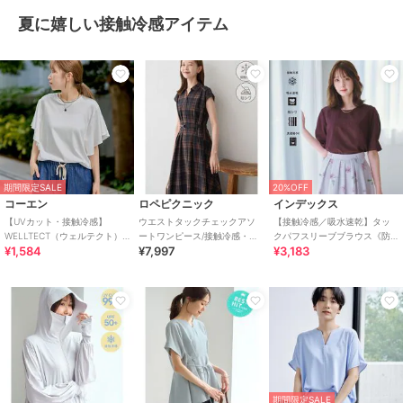
夏に嬉しい接触冷感アイテム
期間限定SALE
20%OFF
コーエン
ロペピクニック
インデックス
【UVカット・接触冷感】
ウエストタックチェックアソ
【接触冷感／吸水速乾】タッ
WELLTECT（ウェルテクト）
ートワンピース/接触冷感・防
クパフスリーブブラウス《防
¥1,584
¥7,997
¥3,183
USAコットン フレアスリーブ
シワ・リンクコーデ
シワ／洗濯機OK／XS～3L／
Tシャツ（イ
8col》
期間限定SALE