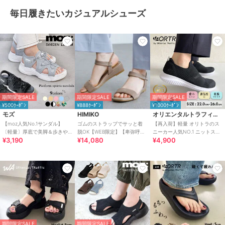
毎日履きたいカジュアルシューズ
期間限定SALE
期間限定SALE
期間限定SALE
¥500ｸｰﾎﾟﾝ
¥888ｸｰﾎﾟﾝ
¥1000ｸｰﾎﾟﾝ
モズ
HIMIKO
オリエンタルトラフィック
【moz人気No.1サンダル】
ゴムのストラップでサッと着
【再入荷】軽量 オリトラのス
〔軽量〕厚底で美脚＆歩きや
脱OK【WEB限定】【卑弥呼
ニーカー人気NO.1 ニットスニ
¥3,190
¥14,080
¥4,900
すい！疲れにくいフィット感
26SS】ゴムストラップサンダ
ーカー スリッポン /3709
のスポーツサンダル
ル/661250
期間限定SALE
期間限定SALE