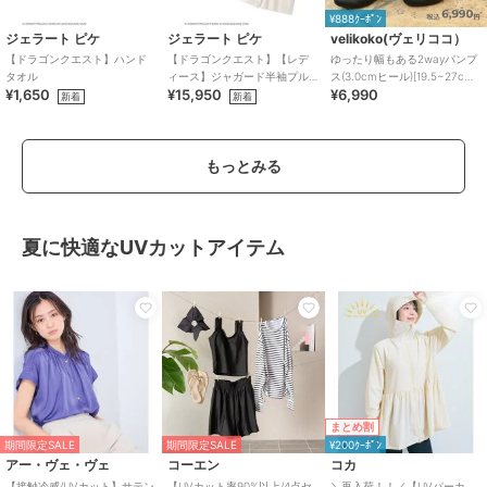
¥888ｸｰﾎﾟﾝ
ジェラート ピケ
ジェラート ピケ
velikoko(ヴェリココ）
【ドラゴンクエスト】ハンド
【ドラゴンクエスト】【レデ
ゆったり幅もある2wayパンプ
タオル
ィース】ジャガード半袖プル
ス(3.0cmヒール)[19.5~27cm]
¥1,650
¥15,950
¥6,990
オーバー&ショートパンツセッ
ラクチンきれいシューズ
新着
新着
ト
もっとみる
夏に快適なUVカットアイテム
まとめ割
期間限定SALE
期間限定SALE
¥200ｸｰﾎﾟﾝ
アー・ヴェ・ヴェ
コーエン
コカ
【接触冷感/UVカット】サテン
【UVカット率90%以上/4点セ
＼再入荷！！／【UVパーカ