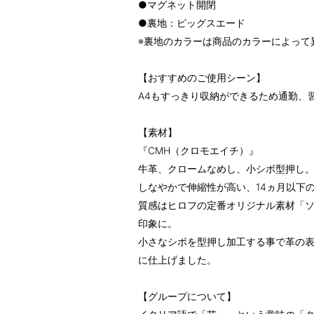
●マグネット開閉
●裏地：ピッグスエード
※裏地のカラーは商品のカラーによって
【おすすめのご使用シーン】
A4もすっきり収納ができるため通勤、
【素材】
『CMH（クロモエイチ）』
牛革、クロームなめし、小シボ型押し
しなやかで伸縮性が高い、14ヵ月以下
質感はヒロフの定番オリジナル素材「
印象に。
小さなシボを型押し加工する事で革の
に仕上げました。
【グループについて】