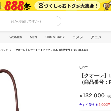
何かお探しですか？
コスメ
アニメ
KIDS＆BABY
WOMEN
MEN
トバッグ
/
【クオーレ】レザートートバッグ L 本革（商品番号：P25-35443）
ヒロフ
【クオーレ】レ
（商品番号：P2
132,000
￥
税
今すぐ使える
2,000円