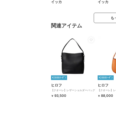
イッカ
イッカ
も
関連アイテム
¥2888ｸｰﾎﾟﾝ
¥2888ｸｰﾎﾟﾝ
ヒロフ
ヒロフ
【クオーレ】レザーショルダーバッグ
【クオーレ】レ
M 本革（商品番号：P25-35441）
S 2WAY 本革
93,500
88,000
￥
￥
35440）