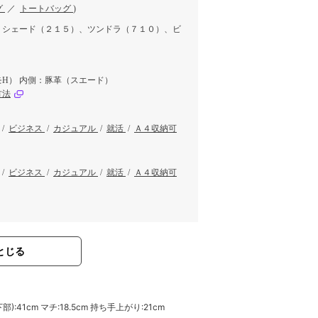
グ
／
トートバッグ
)
、シェード（２１５）、ツンドラ（７１０）、ビ
H） 内側：豚革（スエード）
方法
/
ビジネス
/
カジュアル
/
就活
/
Ａ４収納可
/
ビジネス
/
カジュアル
/
就活
/
Ａ４収納可
とじる
部):41cm マチ:18.5cm 持ち手上がり:21cm