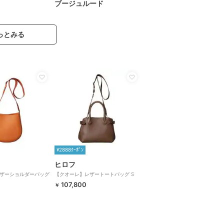
ブージュルード
っとみる
¥2888ｸｰﾎﾟﾝ
ヒロフ
ザーショルダーバッグ
【クオーレ】レザートートバッグ S
（商品番号：P25-
2WAY 本革（商品番号：P25-
107,800
￥
35442）