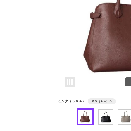
ミンク（５６４）
０３（Ａ４）
△