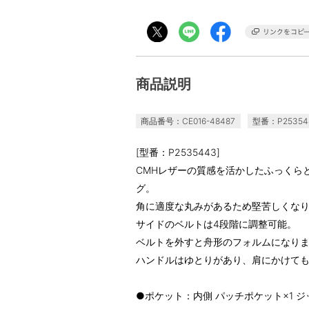
商品説明
商品番号：CE016-48487
型番：P25354
[型番：P2535443]
CMHレザーの質感を活かしたふっくら
グ。
角に適度な丸みがあるため堅苦しくな
サイドのベルトは4段階に調整可能。
ベルトを外すと舟形のフォルムになり
ハンドルはゆとりがあり、肩にかけて
●ポケット：内側 パッチポケット×1 ジ