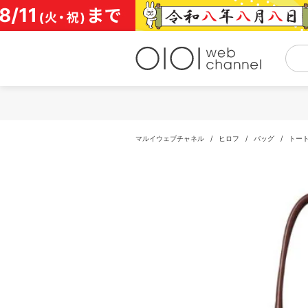
コ
ン
テ
ン
ツ
へ
ス
キ
ッ
プ
マルイウェブチャネル
/
ヒロフ
/
バッグ
/
トー