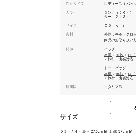
性別タイプ
レディース
(
バッ
カラー
ミンク（５６４）
ター（２４３）
サイズ
０３（Ａ４）
素材
外側：牛革（クロモ
商品のお取り扱い
特徴
バッグ
本革
/
無地
/
ロゴ
/
旅行・出張対応
トートバッグ
本革
/
無地
/
ロゴ
/
旅行・出張対応
原産国
イタリア製
サイズ
０３（Ａ４）:高さ:27.5cm 幅(上部):37cm 幅(下