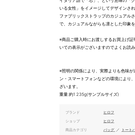
イタリア語で「芯」、という意味の「
いる女性」をイメージしてデザインさ
ファブリックストラップのカジュアルさ
で、カジュアルながらも凛とした印象
※商品ご購入時にお渡しするお買上げ証
いての表示がございますのでよくお読
※照明の関係により、実際よりも色味が
ン・スマートフォンなどの環境により
ざいます。
重量:約1 235g(サンプルサイズ)
ブランド
ヒロフ
ショップ
ヒロフ
商品カテゴリ
バッグ
／
トート