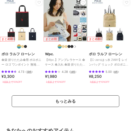
まとめ割
まとめ割
まとめ割
ポロ ラルフ ローレン
Wpc.
ポロ ラルフ ローレン
傘袋 折りたたみ傘用 ポロポニ
【Wpc.】アンブレラケース 傘
【C-zeroはっ水 2WAY】レイ
ー ロゴ ワンポイント 無地 パ
ケース 傘入れ 傘袋 折りたたみ
ンバッグ リュック ポロポニー
イピング ユニセックス
傘ケース 撥水 レディース 女性
ワンポイント 無地 ユニセック
4.73
4.28
5.00
（
19件
）
（
14件
）
（
4件
）
ス
¥3,300
¥1,980
¥8,250
3点以上で10%OFF
2点以上で10%OFF
3点以上で10%OFF
もっとみる
あなたへのおすすめアイテム