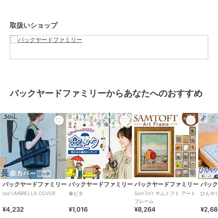
【素材】
ポリエステル100%
取扱いショップ
【生産国】 日本
【サイズ】
[全長]約35.5cm／[横(上部)]約12cm／[横(底部)]約8cm
※サイズは当店計測の実寸サイズです。実際の商品ならびにメーカー
表記サイズとは多少の誤差が生じる場合がございます。あらかじめご
了承ください。
【重量】
バックヤードファミリーからあなたへのおすすめ
約25g
【注意点】
洗濯機 可（ネットに入れて弱流水）ドライクリーニング 可乾燥機 不
可長時間日光にあたったり、摩擦、水漏れなどによる色落ちや色移り
することがあります。お取り扱いの際は、商品やパッケージなどに記
載されている品質表示、アテンションタグ、ご使用上の注意事項など
を必ずご確認下さい。本来の目的以外にはご使用にならないで下さ
い。カメラやモニターの性質により、画像と実物の色の違いがある場
合がございますのでご理解願います。
【ご利用シーン】
バックヤードファミリー
バックヤードファミリー
バックヤードファミリー
バッ
プレゼント 贈り物 ギフト お返し 引っ越し祝い 新生活 お祝い 内祝い
soil UMBRELLA COVER
傘ピタ
SamToft サムトフト アート
ひんや
フレーム
¥4,232
¥1,016
¥8,264
¥2,6
傘カバー 折りたたみ 通販 日本製 soil ソイル 傘ケース かさケース ア