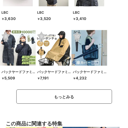
LBC
LBC
LBC
3,630
3,520
3,410
￥
￥
￥
バックヤードファミリー
バックヤードファミリー
バックヤードファミリー
5,509
7,191
4,232
￥
￥
￥
もっとみる
この商品に関連する特集