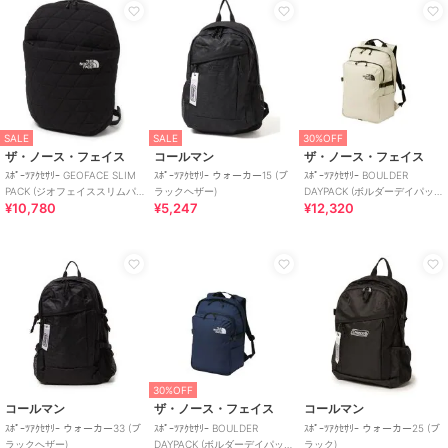
SALE
SALE
30%OFF
ザ・ノース・フェイス
コールマン
ザ・ノース・フェイス
ｽﾎﾟｰﾂｱｸｾｻﾘｰ GEOFACE SLIM
ｽﾎﾟｰﾂｱｸｾｻﾘｰ ウォーカー15 (ブ
ｽﾎﾟｰﾂｱｸｾｻﾘｰ BOULDER
PACK (ジオフェイススリムパ
ラックヘザー)
DAYPACK (ボルダーデイパッ
¥10,780
¥5,247
¥12,320
ック)
ク)
30%OFF
コールマン
ザ・ノース・フェイス
コールマン
ｽﾎﾟｰﾂｱｸｾｻﾘｰ ウォーカー33 (ブ
ｽﾎﾟｰﾂｱｸｾｻﾘｰ BOULDER
ｽﾎﾟｰﾂｱｸｾｻﾘｰ ウォーカー25 (ブ
ラックヘザー)
DAYPACK (ボルダーデイパッ
ラック)