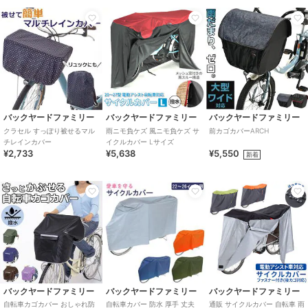
バックヤードファミリー
バックヤードファミリー
バックヤードファミリー
クラセル すっぽり被せるマル
雨ニモ負ケズ 風ニモ負ケズ サ
前カゴカバーARCH
チレインカバー
イクルカバー Lサイズ
¥2,733
¥5,638
¥5,550
新着
バックヤードファミリー
バックヤードファミリー
バックヤードファミリー
自転車カゴカバー おしゃれ防
自転車カバー 防水 厚手 丈夫
通販 サイクルカバー 自転車 雨