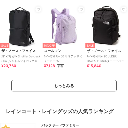
SALE
10%OFF
SALE
ザ・ノース・フェイス
コールマン
ザ・ノース・フェイス
ｽﾎﾟｰﾂｱｸｾｻﾘｰ Shuttle Daypack
ｽﾎﾟｰﾂｱｸｾｻﾘｰ 50 リミテッド ウ
ｽﾎﾟｰﾂｱｸｾｻﾘｰ BOULDER
Slim (シャトルデイパックスリ
ォーカー25
DAYPACK (ボルダーデイパッ
¥23,760
¥7,128
¥15,840
ム)
ク)
新着
もっとみる
レインコート・レイングッズの人気ランキング
バックヤードファミリー