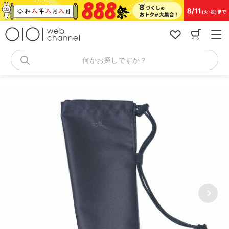
コ
ン
テ
ン
ツ
へ
何かお探しですか？
ス
キ
ッ
プ