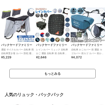
プル
バックヤードファミリー
バックヤードファミリー
バックヤードファミリー
通販 サイクルカバー 自転車 雨
レインカバー リュック 自転車
自転車 かごカバー 前 通販 カ
自転車置き場 カバー 防犯 撥水
かご 通販 自転車 前 自転車カ
ゴカバー 前カゴ カバー 前かご
¥5,229
¥2,646
¥4,072
はっ水 風飛び防止 飛ばない バ
ゴカバー おしゃれ 雨よけカバ
カバー 大きめ ワイド 容量アッ
ー 雨カ
プ
もっとみる
人気のリュック・バックパック