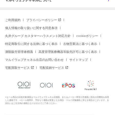
マルイウェブチャネルについて
ご利用規約
プライバシーポリシー
個人情報の取り扱いに関する同意条項
丸井グループ カスタマーハラスメント対応方針
cookieポリシー
特定商取引に関する法律に基づく表示
古物営業法に基づく表示
酒類販売管理者標識
高度管理医療機器等販売許可に基づく表示
マルイウェブチャネル出店のお問い合わせ
サイトマップ
宅配買取サービス
宅配収納サービス
※セール商品の比較対象価格はマルイウェブチャネル旧価格、またはメーカー希望小売価格に現在の消費税を加算
した価格です。※セール期間中、予告なく価格が変更となる場合・マルイ店舗価格と異なる場合がございます。お
支払いはご注文時の価格となりますのでご了承ください。