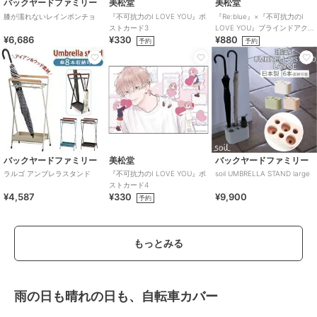
バックヤードファミリー
美松堂
美松堂
膝が濡れないレインポンチョ
『不可抗力のI LOVE YOU』ポ
『Re:blue』×『不可抗力のI
ストカード3
LOVE YOU』ブラインドアク
¥6,686
¥330
¥880
リルキーホルダー（全6種）
予約
予約
バックヤードファミリー
美松堂
バックヤードファミリー
ラルゴ アンブレラスタンド
『不可抗力のI LOVE YOU』ポ
soil UMBRELLA STAND large
ストカード4
¥4,587
¥330
¥9,900
予約
もっとみる
雨の日も晴れの日も、自転車カバー