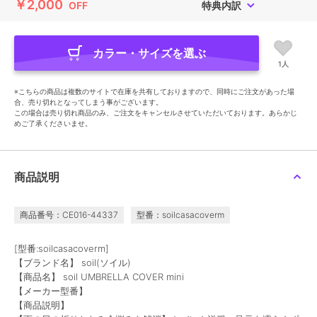
￥2,000
OFF
特典内訳
カラー・サイズを選ぶ
1人
※こちらの商品は複数のサイトで在庫を共有しておりますので、同時にご注文があった場
合、売り切れとなってしまう事がございます。
この場合は売り切れ商品のみ、ご注文をキャンセルさせていただいております。あらかじ
めご了承くださいませ。
商品説明
商品番号：CE016-44337
型番：soilcasacoverm
[型番:soilcasacoverm]
【ブランド名】 soil(ソイル)
【商品名】 soil UMBRELLA COVER mini
【メーカー型番】
【商品説明】