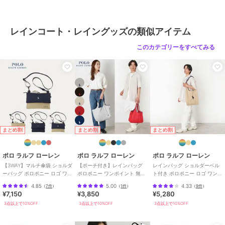
ンブレラカバー ミニ 傘袋 レイングッズ 折りたたみ傘用 折り畳み傘
洗える 洗濯 防水 アンブレラケース 傘ポーチ 車内 電車 外出時 持ち
運び シンプル 無地 おしゃれ オシャレ
レインコート・レイングッズの類似アイテム
このカテゴリーをすべてみる
ブランド
バックヤードファミリー
ショップ
バックヤードファミリー
商品カテゴリ
傘・レイングッズ
／
レインコー
ト・レイングッズ
カラー
BLACK
サイズ
傘カバー
まとめ割
まとめ割
まとめ割
ポロ ラルフ ローレン
ポロ ラルフ ローレン
ポロ ラルフ ローレン
【3WAY】マルチ傘袋 ショルダ
【ポーチ付き】レインバッグ
レインバッグ ショルダーベル
ーバッグ ポロポニー ロゴ ワン
ポロポニー ワンポイント 無地
ト付き ポロポニー ロゴ ワンポ
ポイント 無地 ユニセックス
40D ユニセックス
イント 無地 ユニセックス
4.85
5.00
4.33
（
7件
）
（
1件
）
（
9件
）
¥7,150
¥3,850
¥5,280
3点以上で10%OFF
3点以上で10%OFF
3点以上で10%OFF