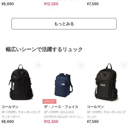
¥8,690
¥12,320
¥7,590
ク)
もっとみる
幅広いシーンで活躍するリュック
30%OFF
コールマン
ザ・ノース・フェイス
コールマン
ｽﾎﾟｰﾂｱｸｾｻﾘｰ ウォーカー33 (ブ
ｽﾎﾟｰﾂｱｸｾｻﾘｰ BOULDER
ｽﾎﾟｰﾂｱｸｾｻﾘｰ ウォーカー25 (ブ
ラックヘザー)
DAYPACK (ボルダーデイパッ
ラック)
¥8,690
¥12,320
¥7,590
ク)