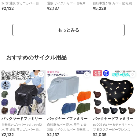
水 前 通販 前カゴカバー 自転
通販 サイクルカバー 自転車 雨
自転車置き場 カバー 防犯 撥水
¥2,132
¥2,137
¥5,229
車 撥水 はっ水 雨 ホコリ シン
自転車置き場 カバー 防犯 撥水
はっ水 風飛び防止 飛ばない バ
プル
もっとみる
おすすめのサイクル用品
バックヤードファミリー
バックヤードファミリー
バックヤードファミリー
自転車カゴカバー おしゃれ防
自転車カバー 防水 厚手 丈夫
pe009 のびーるチャリキャッ
水 前 通販 前カゴカバー 自転
通販 サイクルカバー 自転車 雨
プ BIG スヌーピーフレンズ
¥2,132
¥2,137
¥2,035
車 撥水 はっ水 雨 ホコリ シン
自転車置き場 カバー 防犯 撥水