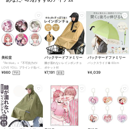
美松堂
バックヤードファミリー
バックヤードファミリー
『Re:blue』×『不可抗力のI
膝が濡れないレインポンチョ
バックスライド傘 60cm
LOVE YOU』ブラインド缶バ
ポケット付
¥660
¥7,191
¥4,039
ッジ（全6種）
予約
新着