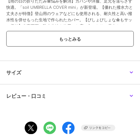
【雨の日の折りたたみ傘悩みを解消】カバンや洋服、足元を濡らさず
快適。「soil UMBRELLA COVER mini」が新登場。【優れた撥水力と
丈夫さが特徴】登山用のウェアなどにも使用される、耐久性と高い撥
水性を併せもった生地で作られたカバー。【びしょびしょな傘もサッ
と収納】表裏両面に防水生地を使用。お店に入ったり、電車やバスに
乗る際も周りを濡らす心配が不要。（※）表面に耐久撥水加工、裏面
にアクリルコーティング防水加工を施し、縫い目から漏れにくい仕様
です。【汚したくない車内でも大活躍】底部は2重構造、水が外側に
浸み出さず、濡れた傘も気兼ねなく♪シートや足元を濡らさず安心。
【大きく開いて完全にたたまずIN】開口部を大きめに設計。完全にた
たまない状態でも、傘を収納しやすいつくり。【コードストッパーで
簡単に固定】開口部にある紐を、コードストッパーでキュッと絞れば
サイズ
固定可能。【両手が解放！簡易傘立てにも】紐を使ってカバンや車の
ヘッドレストに引っ掛けOK。紐の長さは調整自在。【環境に優しいプ
ロダクト】商業施設などでは傘用ポリ袋不要。エコに貢献できるアイ
テム。【手軽に使えてお手入れラクラク】汚れが気になったら、水で
レビュー・口コミ
手洗いorネットに入れて洗濯機で弱洗い。いつも清潔をキープ。【洗
濯後も耐久性が持続】泥や油汚れなども弾く防汚効果のある特殊生
地。洗濯後も、撥水効果が低下しにくい◎【収納に困らず持ち歩きに
も便利】折りたためるから、収納が省スペース。カバンにもこっそり
忍ばせておける！【シンプルなジェンダーレスデザイン】使う人やシ
ーンを選ばないブラックカラー。安心の日本製でギフトにもおすす
め。