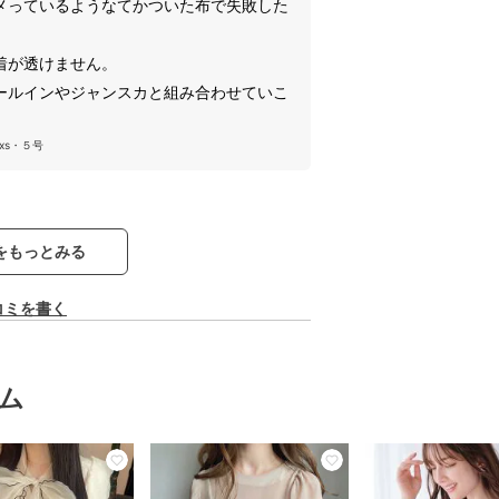
メっているようなてかついた布で失敗した
着が透けません。
ールインやジャンスカと組み合わせていこ
xs・５号
をもっとみる
コミを書く
ム