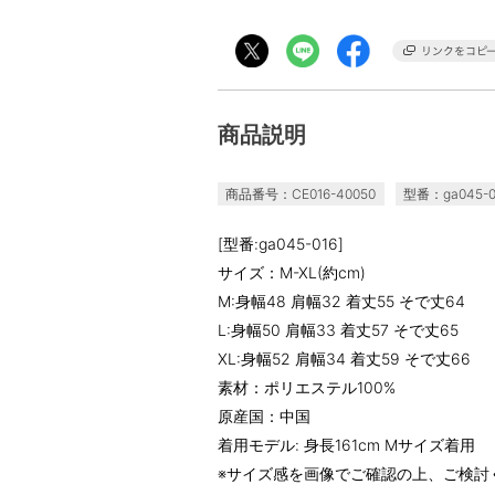
商品説明
商品番号：CE016-40050
型番：ga045-0
[型番:ga045-016]
サイズ：M-XL(約cm)
M:身幅48 肩幅32 着丈55 そで丈64
L:身幅50 肩幅33 着丈57 そで丈65
XL:身幅52 肩幅34 着丈59 そで丈66
素材：ポリエステル100%
原産国：中国
着用モデル: 身長161cm Mサイズ着用
※サイズ感を画像でご確認の上、ご検討