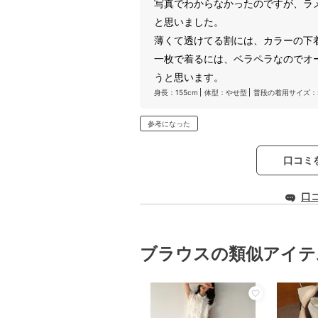
写真でわからなかったのですが、ラ
と思いました。
薄くて透けてる割には、カラーの下
一枚で着るには、ベラペラなのでオ
うと思います。
身長：155cm
体型：やせ型
普段の着用サイズ：
参考になった
口コミ
口
ブラウスの類似アイテ