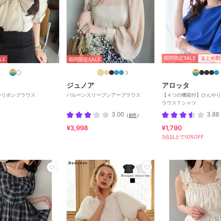
期間限定SALE
まとめ割
LE
期間限定SALE
ジュノア
アロッタ
ルリボンブラウス
バルーンスリーブシアーブラウス
【４つの機能付】ひんやり
ラウスＴシャツ
3.00
3.88
（
8件
）
¥3,998
¥1,790
3点以上で10%OFF