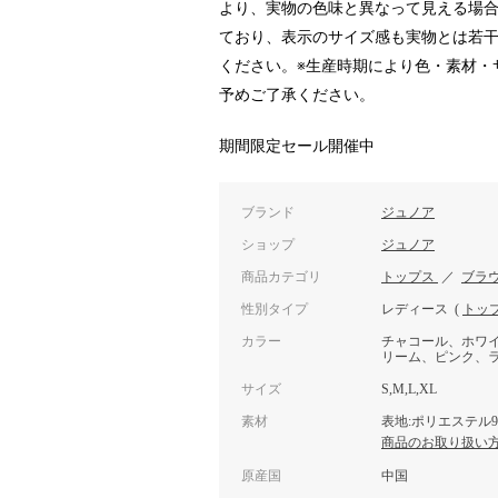
より、実物の色味と異なって見える場合
ており、表示のサイズ感も実物とは若干
ください。※生産時期により色・素材・
予めご了承ください。
期間限定セール開催中
ブランド
ジュノア
ショップ
ジュノア
商品カテゴリ
トップス
／
ブラ
性別タイプ
レディース
(
トッ
カラー
チャコール、ホワ
リーム、ピンク、
サイズ
S,M,L,XL
素材
表地:ポリエステル9
商品のお取り扱い
原産国
中国