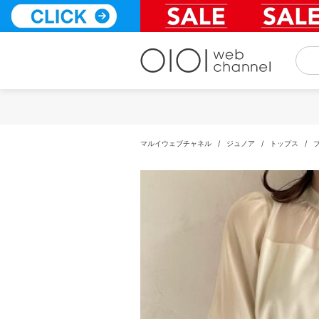
コ
ン
テ
ン
ツ
へ
ス
キ
ッ
プ
マルイウェブチャネル
/
ジュノア
/
トップス
/