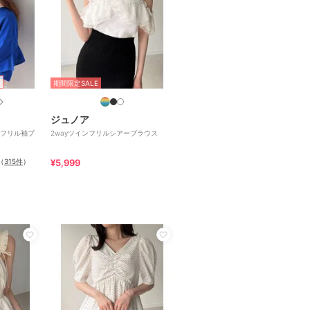
期間限定SALE
ジュノア
フリル袖ブ
2wayツインフリルシアーブラウス
（
315件
）
¥5,999