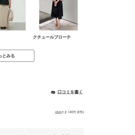
クチュールブローチ
っとみる
口コミを書く
ゆゆ
さま (40代 女性)