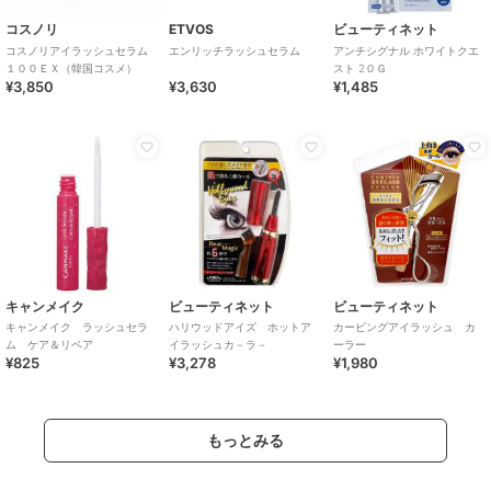
コスノリ
ETVOS
ビューティネット
コスノリアイラッシュセラム
エンリッチラッシュセラム
アンチシグナル ホワイトクエ
１００ＥＸ（韓国コスメ）
スト 2０Ｇ
¥3,850
¥3,630
¥1,485
キャンメイク
ビューティネット
ビューティネット
キャンメイク ラッシュセラ
ハリウッドアイズ ホットア
カービングアイラッシュ カ
ム ケア＆リペア
イラッシュカ－ラ－
ーラー
¥825
¥3,278
¥1,980
もっとみる