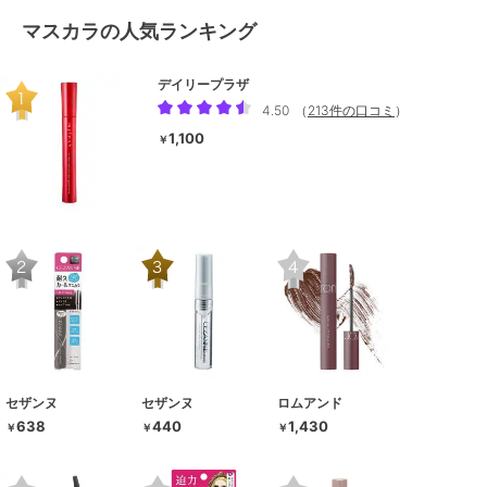
マスカラの人気ランキング
デイリープラザ
4.50
（
213件の口コミ
）
1,100
￥
セザンヌ
セザンヌ
ロムアンド
638
440
1,430
￥
￥
￥