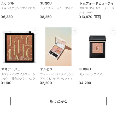
ルナソル
SUQQU
トムフォードビューティ
スキンモデリングアイズ(02)
シグニチャー カラー アイズ
SOLEIL アイ カラー クォード
ルミエール
¥6,380
¥8,250
¥13,970
新着
マキアージュ
オルビス
SUQQU
カスタマイズアイカラー シ
フォートーンズスタイリング
モノ ルック アイズ
ングル 運命のブラウンカラ
アイズ ピンクサンセット（ア
¥1,100
¥2,200
¥4,290
ー OR531 ショコラオラン
イカラーパレット）
ジュ
もっとみる