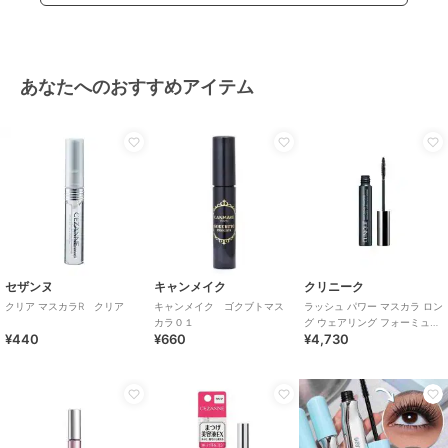
あなたへのおすすめアイテム
セザンヌ
キャンメイク
クリニーク
クリア マスカラR クリア
キャンメイク ゴクブトマス
ラッシュ パワー マスカラ ロン
カラ０１
グ ウェアリング フォーミュラ
¥440
¥660
¥4,730
(01)