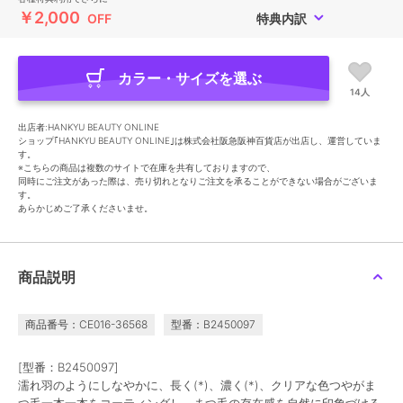
￥2,000
OFF
特典内訳
カラー・サイズを選ぶ
14人
出店者:HANKYU BEAUTY ONLINE
ショップ｢HANKYU BEAUTY ONLINE｣は株式会社阪急阪神百貨店が出店し、運営していま
す。
※こちらの商品は複数のサイトで在庫を共有しておりますので、
同時にご注文があった際は、売り切れとなりご注文を承ることができない場合がございま
す。
あらかじめご了承くださいませ。
商品説明
商品番号：CE016-36568
型番：B2450097
[型番：B2450097]
濡れ羽のようにしなやかに、長く(*)、濃く(*)、クリアな色つやがま