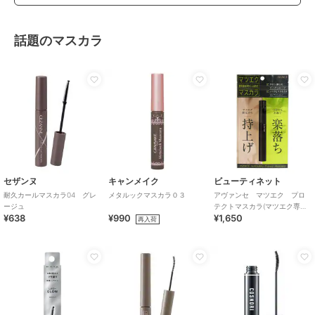
話題のマスカラ
セザンヌ
キャンメイク
ビューティネット
耐久カールマスカラ04 グレ
メタルックマスカラ０３
アヴァンセ マツエク プロ
ージュ
テクトマスカラ(マツエク専用
¥638
¥990
¥1,650
マスカラ)
再入荷