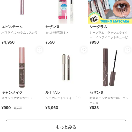
エピステーム
セザンヌ
シーグラム
パワライズ セラムマスカラ
まつげ美容液ＥＸ
シーグラム ラッシュライタ
ー インフィニットチュービ
¥4,950
¥550
¥990
ングマスカラ（中国コスメ）
キャンメイク
ルナソル
セザンヌ
メタルックマスカラ０３
シークレットシェイド (01)
耐久カールマスカラ04 グレ
ージュ
¥990
¥3,960
¥638
再入荷
もっとみる