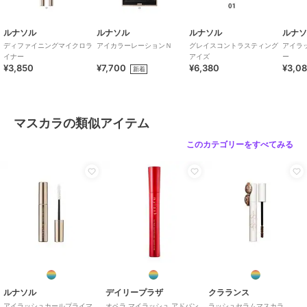
ルナソル
ルナソル
ルナソル
ルナ
ディファイニングマイクロラ
アイカラーレーションＮ
グレイスコントラスティング
アイラ
イナー
アイズ
ー
¥3,850
¥7,700
¥6,380
¥3,0
新着
マスカラの類似アイテム
このカテゴリーをすべてみる
ルナソル
デイリープラザ
クラランス
アイラッシュカールプライマ
オペラ マイラッシュ アドバン
ラッシュセラムマスカラ