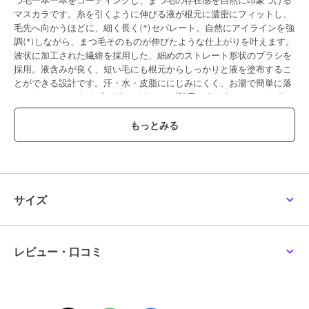
つ毛一本一本をコーティングし、まつ毛の存在感を自然に印象づける
マスカラです。糸を引くように伸びる液が根元に濃密にフィットし、
毛先へ向かうほどに、細く長く(*)セパレート。自然にアイラインを強
調(*)しながら、まつ毛そのものが伸びたような仕上がりを叶えます。
波状に加工された繊維を採用した、細めのストレート形状のブラシを
採用。液含みが良く、短い毛にも根元からしっかりと液を塗布するこ
とができる設計です。汗・水・皮脂ににじみにくく、お湯で簡単に落
とせるフィルムタイプ。(*)メイクアップ効果によるもの＜マスカラ／
6.0g／全2色＞01 Black Spinel：漆黒につやめいて瞳を印象的に引き
立てるブラックスピネル02 Mocha Brown：明るい赤みのブラウンが
軽やかに目元を際立たせる(*)モカブラウン(*)メイクアップ効果によ
るもの
除外
サイズ
この商品は、不良品のみ返品を承ります
ブランド
ルナソル
レビュー・口コミ
ショップ
ルナソル
／
阪急ビューティーオ
ンライン
商品カテゴリ
アイメイク・アイケア
／
マスカ
ラ