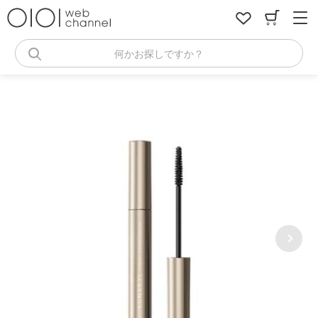
コ
ン
テ
ン
何かお探しですか？
ツ
へ
ス
キ
ッ
プ