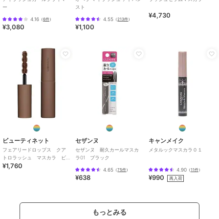
ー
スト
¥4,730
4.16
4.55
（
6件
）
（
213件
）
¥3,080
¥1,100
ビューティネット
セザンヌ
キャンメイク
フェアリードロップス クア
セザンヌ 耐久カールマスカ
メタルックマスカラ０１
トロラッシュ マスカラ ビ
ラ01 ブラック
¥1,760
ターブラウン ５．５ｇ
4.65
4.90
（
75件
）
（
11件
）
¥638
¥990
再入荷
もっとみる