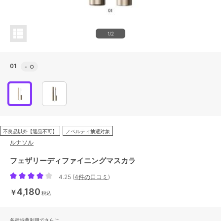
1/2
01
-
○
不良品以外【返品不可】
ノベルティ抽選対象
ルナソル
フェザリーディファイニングマスカラ
4.25
(
4件の口コミ
)
4,180
￥
税込
各種特典利用でさらに