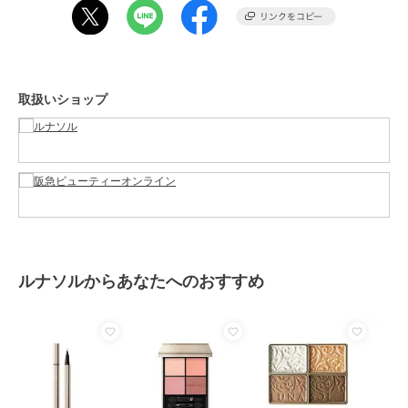
性別タイプ
レディース
アイメイク・アイケア
／
マスカ
ラ
カラー
01、02
取扱いショップ
サイズ
-
素材
-
商品のお取り扱い方法
原産国
-
ルナソルからあなたへのおすすめ