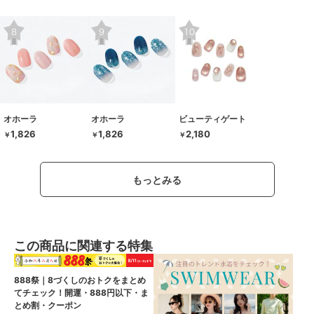
オホーラ
オホーラ
ビューティゲート
1,826
1,826
2,180
￥
￥
￥
もっとみる
この商品に関連する特集
888祭｜8づくしのおトクをまとめ
てチェック！開運・888円以下・ま
とめ割・クーポン