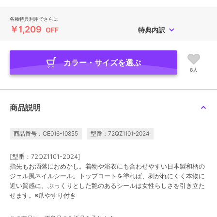
各種特典利用でさらに
￥1,209
OFF
特典内訳
カラー・サイズを選ぶ
8人
商品説明
商品番号：CE016-10855
型番：72QZ1101-2024
[型番：72QZ1101-2024]
指先もお洒落におめかし。着物や浴衣にも合わせやすい日本製和柄の
ジェル風ネイルシール。トップコートを塗れば、剥がれにくく本物に
近い質感に。ぷっくりとした艶のあるシールは女性らしさを引き立た
せます。※爪やすり付き