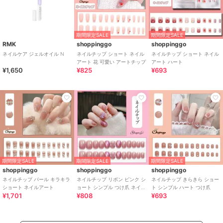
期間限定SALE
期間限定SALE
RMK
shoppinggo
shoppinggo
ネイルケア ジェルオイル N
ネイルチップ ショート ネイル
ネイルチップ ショート ネイル
アート 花 可愛い アートチップ
アート ハート
¥1,650
¥825
¥693
期間限定SALE
期間限定SALE
期間限定SALE
shoppinggo
shoppinggo
shoppinggo
ネイルチップ パール キラキラ
ネイルチップ リボン ピンク シ
ネイルチップ きらきら ショー
ショート ネイルアート
ョート シンプル つけ爪 ネイル
ト シンプル ハート つけ爪
¥1,701
¥808
¥693
アート