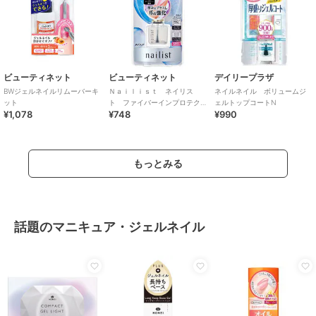
ビューティネット
ビューティネット
デイリープラザ
BWジェルネイルリムーバーキ
Ｎａｉｌｉｓｔ ネイリス
ネイルネイル ボリュームジ
ット
ト ファイバーインプロテク
ェルトップコートN
¥1,078
¥748
¥990
ション
もっとみる
話題のマニキュア・ジェルネイル