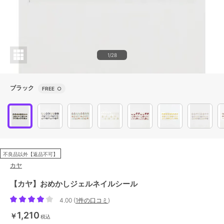
1/28
ブラック
FREE
○
不良品以外【返品不可】
カヤ
【カヤ】おめかしジェルネイルシール
4.00
(
1件の口コミ
)
1,210
￥
税込