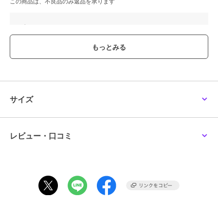
この商品は、不良品のみ返品を承ります
ブランド
カヤ
ショップ
アミナコレクション
商品カテゴリ
ハンドケア・ネイルケア
／
つけ
爪・ネイルシール
性別タイプ
レディース
ハンドケア・ネイルケア
／
つけ
サイズ
爪・ネイルシール
カラー
ブラック、インディゴブルー、ア
クア、ホワイト、レッド、イエロ
ー、バイオレット、スモークピン
レビュー・口コミ
ク、桜
サイズ
FREE
素材
樹脂
商品のお取り扱い方法
原産国
日本