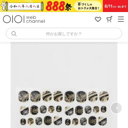
コ
ン
テ
ン
ツ
へ
何かお探しですか？
ス
キ
ッ
プ