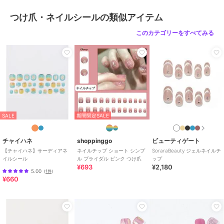
つけ爪・ネイルシールの類似アイテム
このカテゴリーをすべてみる
SALE
期間限定SALE
チャイハネ
shoppinggo
ビューティゲート
【チャイハネ】サーディアネ
ネイルチップ ショート シンプ
SoraraBeauty ジェルネイルチ
イルシール
ル ブライダル ピンク つけ爪
ップ
¥693
¥2,180
5.00
（
1件
）
¥660