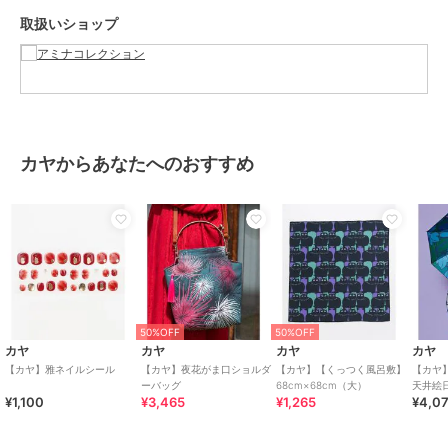
取扱いショップ
カヤからあなたへのおすすめ
50%OFF
50%OFF
カヤ
カヤ
カヤ
カヤ
【カヤ】雅ネイルシール
【カヤ】夜花がま口ショルダ
【カヤ】【くっつく風呂敷】
【カヤ
ーバッグ
68cm×68cm（大）
天井絵
¥1,100
¥3,465
¥1,265
¥4,0