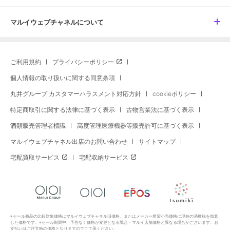
マルイウェブチャネルについて
ご利用規約
プライバシーポリシー
個人情報の取り扱いに関する同意条項
丸井グループ カスタマーハラスメント対応方針
cookieポリシー
特定商取引に関する法律に基づく表示
古物営業法に基づく表示
酒類販売管理者標識
高度管理医療機器等販売許可に基づく表示
マルイウェブチャネル出店のお問い合わせ
サイトマップ
宅配買取サービス
宅配収納サービス
※セール商品の比較対象価格はマルイウェブチャネル旧価格、またはメーカー希望小売価格に現在の消費税を加算
した価格です。※セール期間中、予告なく価格が変更となる場合・マルイ店舗価格と異なる場合がございます。お
支払いはご注文時の価格となりますのでご了承ください。