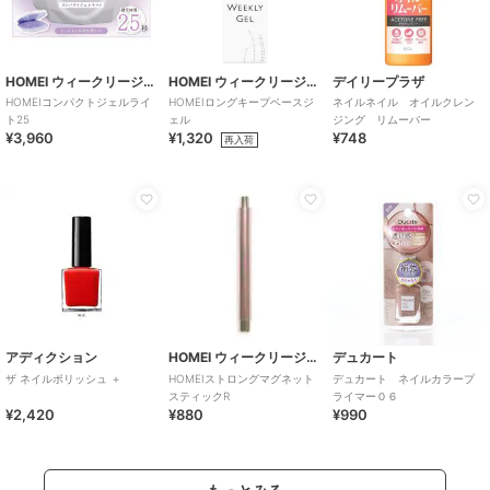
HOMEI ウィークリージェル
HOMEI ウィークリージェル
デイリープラザ
HOMEIコンパクトジェルライ
HOMEIロングキープベースジ
ネイルネイル オイルクレン
ト25
ェル
ジング リムーバー
¥3,960
¥1,320
¥748
再入荷
アディクション
HOMEI ウィークリージェル
デュカート
ザ ネイルポリッシュ ＋
HOMEIストロングマグネット
デュカート ネイルカラープ
スティックR
ライマー０６
¥2,420
¥880
¥990