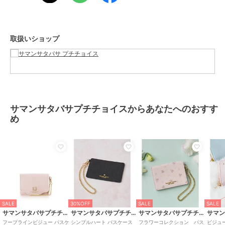
原産国
中国
取扱いショップ
サマンサタバサプチチョイスからあなたへのおすす
め
SALE
30%OFF
SALE
SALE
サマンサタバサプチチョイス
サマンサタバサプチチョイス
サマンサタバサプチチョイス
フープラインビジュー パスケ
シンプルハート パスケース
フラワーコレクション パス
ビジュ