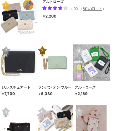
アルトローズ
4.00
（
8件の口コミ
）
2,200
￥
ジル スチュアート
ランバン オン ブルー
アルトローズ
7,700
6,380
2,189
￥
￥
￥