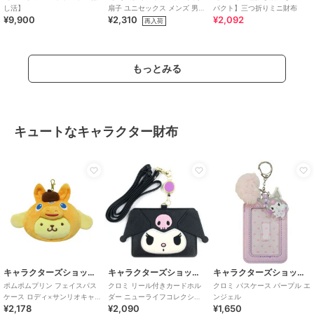
し活】
扇子 ユニセックス メンズ 男性
パクト】三つ折りミニ財布
¥9,900
¥2,310
¥2,092
プレゼント ギフト 扇子 うちわ
再入荷
もっとみる
キュートなキャラクター財布
キャラクターズショップ ラフラフ
キャラクターズショップ ラフラフ
キャラクターズショップ ラフラフ
ポムポムプリン フェイスパス
クロミ リール付きカードホル
クロミ パスケース パープル エ
ケース ロディ×サンリオキャ
ダー ニューライフコレクショ
ンジェル
¥2,178
¥2,090
¥1,650
ラクターズ
ン