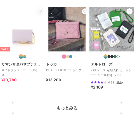
SALE
サマンサタバサプチチョイス
トッカ
アルトローズ
サイドフラワーバー パスケー
PILA IDHOLDER IDホルダー
パスケース 定期入れ カードケ
ス
ース リール付き シード
¥10,780
¥13,200
4.33
（
12件
）
¥2,189
もっとみる