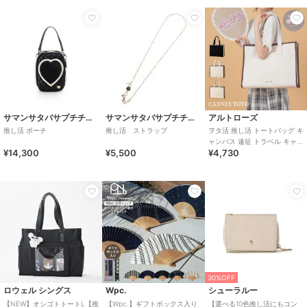
サマンサタバサプチチョイス
サマンサタバサプチチョイス
アルトローズ
推し活 ポーチ
推し活 ストラップ
ヲタ活 推し活 トートバッグ キ
ャンバス 遠征 トラベル キャリ
¥14,300
¥5,500
¥4,730
ーオン
30%OFF
ロウェル シングス
Wpc.
シューラルー
【NEW】オシゴトトートL【推
【Wpc.】ギフトボックス入り
【選べる10色推し活にもコン