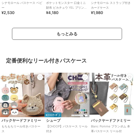
シナモロール パスケース ベビ
ポケットモンスター 口金ミニ
シナモロール ストラップ付き
ー
財布 ピカチュウ YEL プリント
カードケース
¥2,530
¥4,180
¥1,980
&パール
もっとみる
定番便利なリール付きパスケース
¥200ｸｰﾎﾟﾝ
バックヤードファミリー
シュープ
バックヤードファミリー
もちもちリール付きパスケー
【CHOOP】パスケース リール
Blanc Pomme ブランポム 本
ス
付き
革パスケース リール付