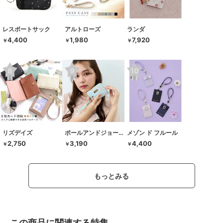
レスポートサック
アルトローズ
ランダ
4,400
1,980
7,920
￥
￥
￥
リズデイズ
ポールアンドジョーアクセソワ
メゾン ド フルール
2,750
3,190
4,400
￥
￥
￥
もっとみる
この商品に関連する特集