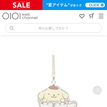
コ
ン
テ
ン
ツ
へ
何かお探しですか？
ス
キ
ッ
プ