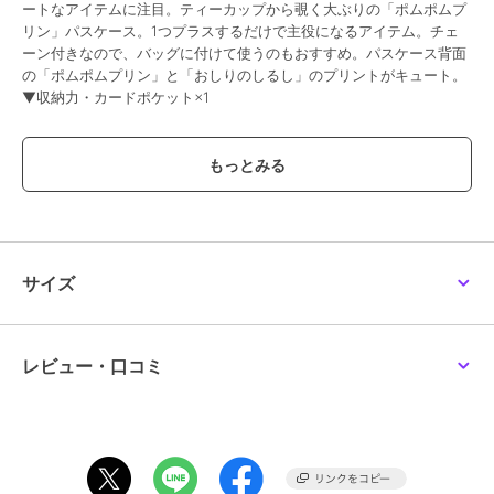
ートなアイテムに注目。ティーカップから覗く大ぶりの「ポムポムプ
リン」パスケース。1つプラスするだけで主役になるアイテム。チェ
ーン付きなので、バッグに付けて使うのもおすすめ。パスケース背面
の「ポムポムプリン」と「おしりのしるし」のプリントがキュート。
▼収納力・カードポケット×1
ブランド
サマンサタバサプチチョイス
ショップ
サマンサタバサ プチチョイス
商品カテゴリ
財布・ポーチ・ケース
／
パスケ
ース
サイズ
性別タイプ
レディース
財布・ポーチ・ケース
／
パスケ
ース
レビュー・口コミ
カラー
イエロー
サイズ
FREE
素材
合成皮革
商品のお取り扱い方法