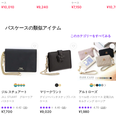
ース
ケース
¥10,010
¥9,240
¥7,150
¥10,
パスケースの類似アイテム
このカテゴリーをすべてみる
ジル スチュアート
マリークワント
アルトローズ
JILL STUART グローリア
デイジーパッチスナップ2 パス
リール付 パスケース 定期入れ
パスケース
ケース
キルティング ロージア
4.42
4.40
4.70
（
7件
）
（
5件
）
（
20件
）
¥7,700
¥9,020
¥1,980