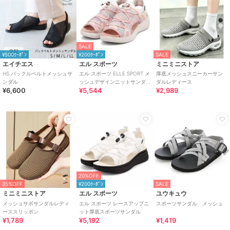
SALE
¥500ｸｰﾎﾟﾝ
¥200ｸｰﾎﾟﾝ
SALE
エイチエス
エル スポーツ
ミニミニストア
HS バックルベルトメッシュサ
エル スポーツ ELLE SPORT メ
厚底メッシュスニーカーサン
ンダル
ッシュデザインニットサンダ
ダルレディース
¥6,600
¥5,544
¥2,989
ル
20%OFF
35%OFF
¥200ｸｰﾎﾟﾝ
SALE
ミニミニストア
エル スポーツ
ユウキュウ
メッシュサボサンダルレディ
エル スポーツ レースアップニ
スポーツサンダル メッシュ
ーススリッポン
ット厚底スポーツサンダル
¥1,789
¥5,192
¥1,419