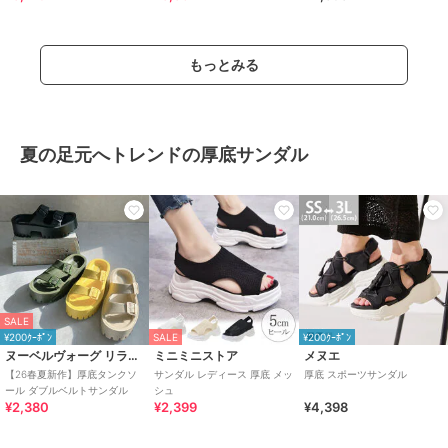
もっとみる
夏の足元へトレンドの厚底サンダル
SALE
¥200ｸｰﾎﾟﾝ
SALE
¥200ｸｰﾎﾟﾝ
ヌーベルヴォーグ リラックス
ミニミニストア
メヌエ
【26春夏新作】厚底タンクソ
サンダル レディース 厚底 メッ
厚底 スポーツサンダル
ール ダブルベルトサンダル
シュ
¥2,380
¥2,399
¥4,398