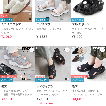
SALE
¥500ｸｰﾎﾟﾝ
¥500ｸｰﾎﾟﾝ
¥200ｸｰﾎﾟﾝ
ミニミニストア
エイチエス
エル スポーツ
サボサンダル レディース メッ
厚底 スポーツ サンダル
エル スポーツ 2WAYウェッジ
シュ 夏
サンダル
¥3,089
¥11,858
¥6,490
PR
PR
PR
期間限定SALE
期間限定SALE
まとめ割
¥500ｸｰﾎﾟﾝ
¥200ｸｰﾎﾟﾝ
¥500ｸｰﾎﾟﾝ
モズ
ヴィヴィアン
モズ
【moz人気No.1サンダル】
やわらかソールレースアップ
【定番人気】〔新色追加〕
〔軽量〕厚底で美脚＆歩きや
スニーカーサンダル
moz メッシュ ニット スポーツ
すい！疲れにくいフィット感
サンダル
3,190
2,990
3,080
¥
¥
¥
のスポーツサンダル
2点以上で10%OFF