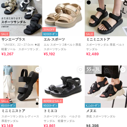
20%OFF
SALE
¥200ｸｰﾎﾟﾝ
SALE
サンエープラス
エル スポーツ
ミニミニストア
「UNISEX」22～27.0cm ★超
エル スポーツ 2本ベルト厚底
スポーツサンダル 厚底 ベルト
軽量ソール スポーツサンダ
スポーツサンダル
サンダル
¥3,267
¥5,192
¥2,489
ル★2396
SALE
期間限定SALE
¥500ｸｰﾎﾟﾝ
¥500ｸｰﾎﾟﾝ
¥200ｸｰﾎﾟﾝ
ミニミニストア
トミエコ
メヌエ
スポーツサンダル レディース
スポーツサンダル ベルクロ
厚底 スポーツサンダル
厚底サンダル
サンダル 軽量サンダル
¥3,149
¥3,861
¥4,398