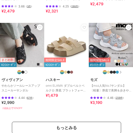
¥2,479
ル/3207
ル
3.66
4.25
（
3件
）
（
286件
）
¥2,479
¥2,321
まとめ割
期間限定SALE
期間限定SALE
¥200ｸｰﾎﾟﾝ
¥200ｸｰﾎﾟﾝ
¥500ｸｰﾎﾟﾝ
ヴィヴィアン
ハスキー
モズ
やわらかソールレースアップ
onni ELAMA ダブルベルトベ
【moz人気No.1サンダル】
スニーカーサンダル
ルクロ 厚底 プラットフォーム
〔軽量〕厚底で美脚＆歩きや
¥1,479
サンダル
すい！疲れにくいフィット感
4.44
4.46
（
67件
）
（
259件
）
のスポーツサンダル
¥2,990
¥3,190
2点以上で10%OFF
もっとみる