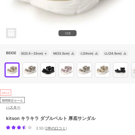
1/28
BEIGE
S(22.5～23cm)
×
M(23.5cm)
△
L(24cm)
△
LL(24.5cm)
△
SALE
期間限定セール
ハスキー
kitson キラキラ ダブルベルト 厚底サンダル
3.50
(
2件の口コミ
)