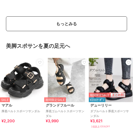
もっとみる
美脚スポサンを夏の足元へ
期間限定SALE
まとめ割
SALE
期間限定SALE
¥200ｸｰﾎﾟﾝ
マアル
グランドフルール
デューリリー
厚底ベルトスポーツサンダル
厚底ゴムベルトスポーツサン
ダブルベルト厚底スポーツサ
ダル
ンダル
¥2,200
¥3,990
¥3,621
2点以上で5%OFF