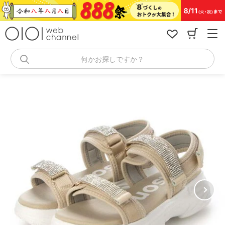
コ
ン
テ
ン
ツ
へ
何かお探しですか？
ス
キ
ッ
プ