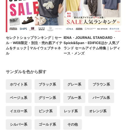
セレクトショップランキング｜セー
IENA・JOURNAL STANDARD・
ル・WEB限定・別注・売れ筋アイテ
Spick&Span・EDIFICEほか 人気ブ
ムをチェック | マルイウェブチャネ
ランド セールアイテム特集｜レディ
ル
ース・メンズ
サンダルを色から探す
ホワイト系
ブラック系
グレー系
ブラウン系
ベージュ系
グリーン系
ブルー系
パープル系
イエロー系
ピンク系
レッド系
オレンジ系
シルバー系
ゴールド系
その他