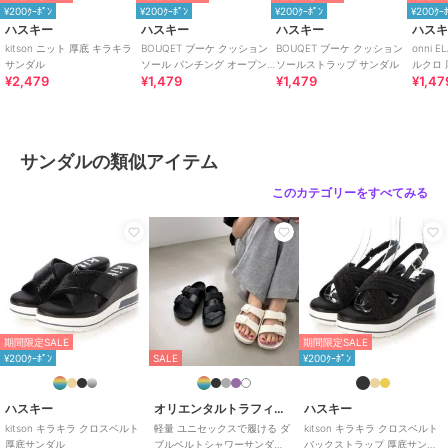
¥200ｸｰﾎﾟﾝ
¥200ｸｰﾎﾟﾝ
¥200ｸｰﾎﾟﾝ
¥200ｸｰ
素材
アッパー/ナイロン、アウトソー
ハスキー
ハスキー
ハスキー
ハス
ル/EVA
kitson ニット 厚底 キラキラ
BOUQET ブーケ クッション
BOUQET ブーケ クッション
onni
サンダル
ソール パンチング オープン
ソールストラップ サンダル
ルクロ
商品のお取り扱い方法
¥2,479
¥1,479
¥1,479
¥1,47
トゥ サンダル
ム サン
原産国
中国
サンダルの類似アイテム
このカテゴリーをすべてみる
期間限定SALE
期間限定SALE
¥200ｸｰﾎﾟﾝ
SALE
¥200ｸｰﾎﾟﾝ
ハスキー
オリエンタルトラフィック
ハスキー
kitson キラキラ クロスベルト
軽量 ユニセックスで履ける ダ
kitson キラキラ クロスベルト
厚底サンダル
ブルベルトシャワーサンダ
バックストラップ 厚底サンダ