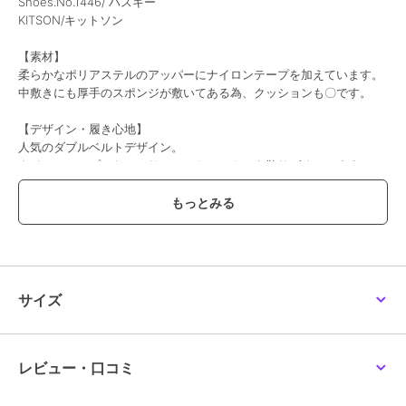
Shoes.No.1446/ ハスキー
KITSON/キットソン
【素材】
柔らかなポリアステルのアッパーにナイロンテープを加えています。
中敷きにも厚手のスポンジが敷いてある為、クッションも〇です。
【デザイン・履き心地】
人気のダブルベルトデザイン。
ナイロンテープにたっぷりとホットフィクスを散りばめています。
Oカンには上品なゴールドの材料を使ったりと細部の材料にこだわり
エレガントな雰囲気の商品です。
アウトソールは、踵4.5cm設計。
適度にボリュームがあり立体的な作りですが、軽量な点も魅力です。
ベルクロで足入れが良い為、夏のオシャレには勿論ちょっとそこまで
のデイリーサンダルとしても使えそうです。
踵がバックバンドになっている点も安心です。
サイズ
フレアデニムやワイドパンツなどラフでトレンド感のあるアイテムと
組み合わせも良さそうです。
【サイズに関して】
レビュー・口コミ
普段23.5を着用している足が華奢なスタッフがMサイズを着用でゆっ
たりでした。サンダルなので足が細めの方は普段のサイズよりワンサ