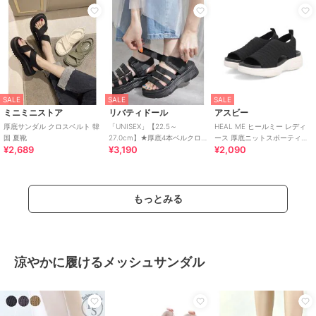
SALE
SALE
SALE
ミニミニストア
リバティドール
アスビー
厚底サンダル クロスベルト 韓
「UNISEX」【22.5～
HEAL ME ヒールミー レディ
国 夏靴
27.0cm】★厚底4本ベルクロ
ース 厚底ニットスポーティー
¥2,689
¥3,190
¥2,090
スポーツサンダル★4165
サンダル【軽量】 224303
もっとみる
涼やかに履けるメッシュサンダル