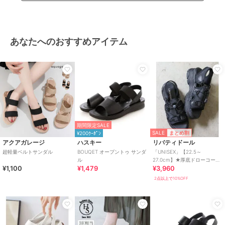
あなたへのおすすめアイテム
期間限定SALE
SALE
まとめ割
¥200ｸｰﾎﾟﾝ
アクアガレージ
ハスキー
リバティドール
超軽量ベルトサンダル
BOUQET オープントゥ サンダ
「UNISEX」【22.5～
ル
27.0cm】★厚底ドローコード
¥1,100
¥1,479
¥3,960
スポーツサンダル★4166
2点以上で10%OFF