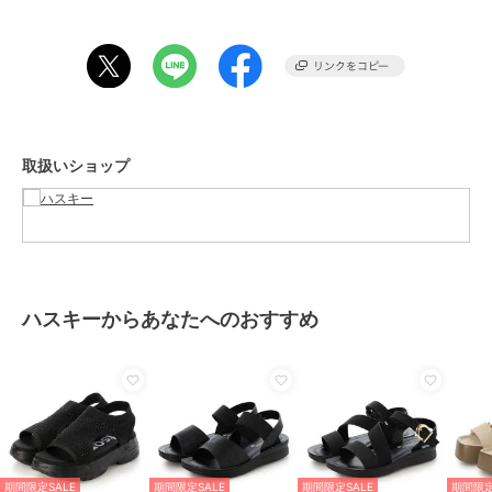
イズダウンでも良さそうです。
「kitson」はアメリカLA.発のセレブ御用達のセレクトショップで
す。2000年3月にロサンゼルスに第1号店を出店、2008年に日本上陸
して以来、『ファッションだけでなく、理想のライフスタイルを提案
しているkitson』は国内でも高い支持を受けており、そのkitsonファ
ンの中にはセレブリティやモデルも多く、彼女達が身につけた事で、
取扱いショップ
日本でもブランドとして認知されました
期間限定セール開催中
ブランド
ハスキー
ショップ
ハスキー
ハスキーからあなたへのおすすめ
商品カテゴリ
シューズ
／
サンダル
性別タイプ
レディース
シューズ
／
サンダル
カラー
BEIGE、GRAY、BL/BL、LAVEN
DER
期間限定SALE
期間限定SALE
期間限定SALE
期間限定
サイズ
4サイズ展開