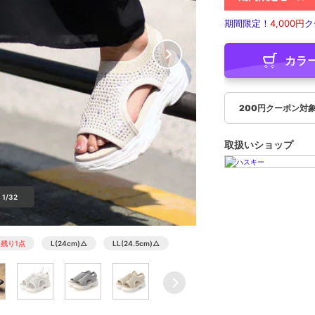
期間限定！
4,000円
ク
カラ
200円クーポン対
取扱いショップ
1/32
)
残り1点
L(24cm)
△
LL(24.5cm)
△