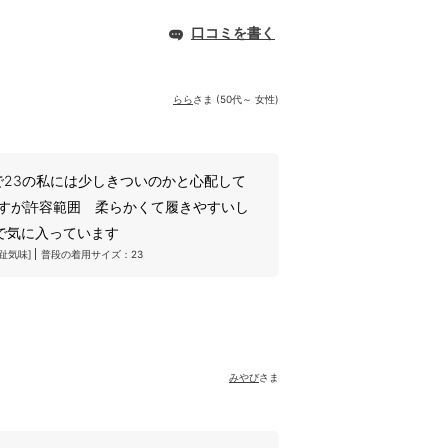
口コミを書く
らら
さま (50代～ 女性)
ったので23の私には少しきついのかと心配して
ですが許容範囲 柔らかくて履きやすいし
で気に入っています
趾気味]
普段の着用サイズ：23
みやび
さま