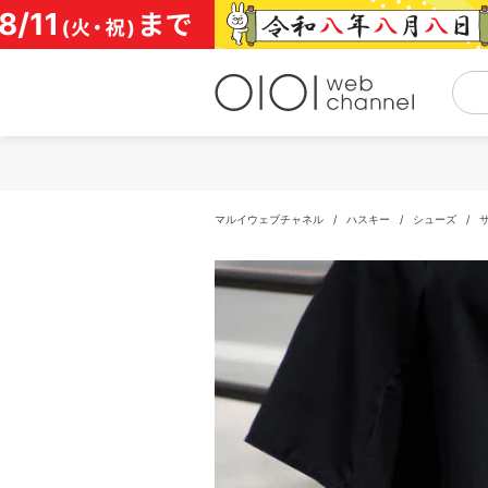
コ
ン
テ
ン
ツ
へ
ス
キ
ッ
プ
マルイウェブチャネル
/
ハスキー
/
シューズ
/