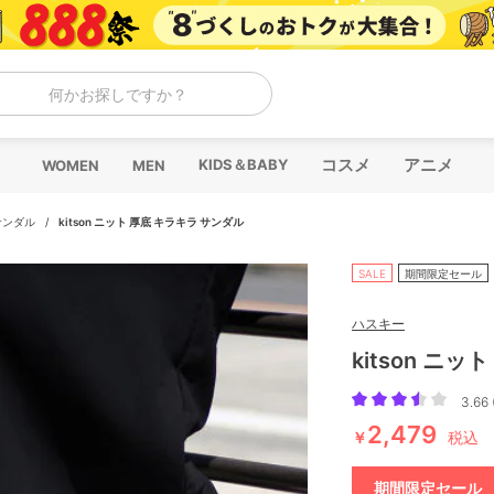
何かお探しですか？
コスメ
アニメ
KIDS＆BABY
WOMEN
MEN
サンダル
/
kitson ニット 厚底 キラキラ サンダル
SALE
期間限定セール
ハスキー
kitson ニ
3.66 
2,479
￥
税込
期間限定セール