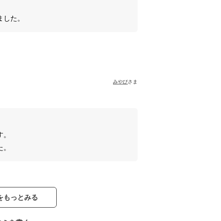
ました。
みやび
さま
す。
た。
をもっとみる