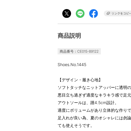
商品説明
商品番号：CE015-89122
Shoes.No.1445
【デザイン・履き心地】
ソフトタッチなニットアッパーに透明
悪目立ち過ぎず適度なキラキラ感で足
アウトソールは、踵4.5cm設計。
適度にボリュームがあり立体的な作り
足入れが良い為、夏のオシャレには勿
ても使えそうです。