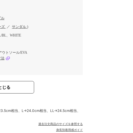
ダル
ーズ
／
サンダル
)
/BL、WHITE
ウトソール/EVA
方法
とじる
.5cm相当、L→24.0cm相当、LL→24.5cm相当、
過去注文商品のサイズを参照する
身長別着用感ガイド