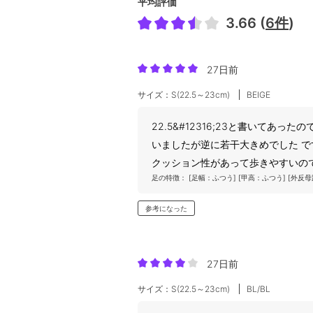
平均評価
3.66 (
6件
)
27日前
サイズ：S(22.5～23cm)
BEIGE
22.5&#12316;23と書いてあ
いましたが逆に若干大きめでした 
クッション性があって歩きやすいの
足の特徴：
[足幅：ふつう]
[甲高：ふつう]
[外反母
参考になった
27日前
サイズ：S(22.5～23cm)
BL/BL