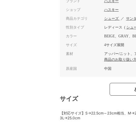
ブランド
ハスキー
ショップ
ハスキー
商品カテゴリ
シューズ
／
サン
性別タイプ
レディース
(
シュ
カラー
BEIGE、GRAY、BL
サイズ
4サイズ展開
素材
アッパー/ニット、ア
商品のお取り扱い
原産国
中国
サイズ
【対応サイズ】S→22.5cm～23cm相当、M→23
3L→25.0cm