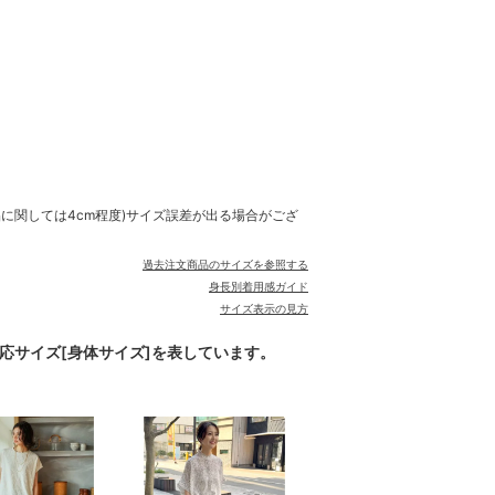
品に関しては4cm程度)サイズ誤差が出る場合がござ
過去注文商品のサイズを参照する
身長別着用感ガイド
サイズ表示の見方
対応サイズ[身体サイズ]を表しています。