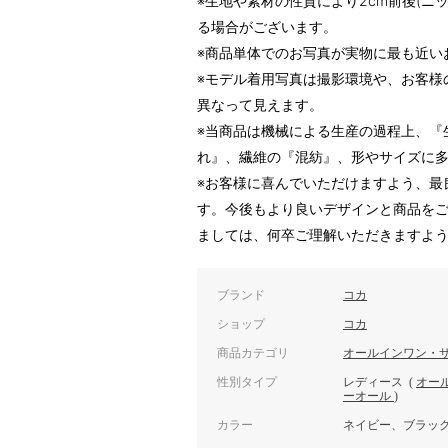
※生地や素材の性質により2cm前後(ニ
る場合がございます。
※商品単体でのお写真が実物に最も近い
※モデル着用写真は撮影環境や、お客様
異なって見えます。
※当商品は機械による生産の過程上、『
れ』、繊維の『混紡』、形やサイズに
※お客様に喜んでいただけますよう、最
す。今後もより良いデザインと商品を
ましては、何卒ご理解いただきますよ
ブランド
コカ
ショップ
コカ
商品カテゴリ
オールインワン・
性別タイプ
レディース
(
オー
ーオール
)
カラー
ネイビー、ブラック