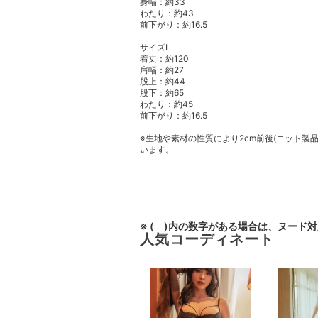
身幅：約33
わたり：約43
前下がり：約16.5
サイズL
着丈：約120
肩幅：約27
股上：約44
股下：約65
わたり：約45
前下がり：約16.5
※生地や素材の性質により2cm前後(ニット製
います。
※ ( )内の数字がある場合は、ヌード
人気コーディネート