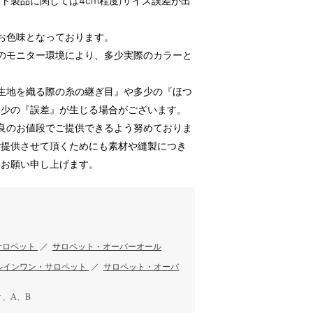
ット製品に関しては4cm程度)サイズ誤差が出
お色味となっております。
のモニター環境により、多少実際のカラーと
生地を織る際の糸の継ぎ目』や多少の『ほつ
多少の『誤差』が生じる場合がございます。
良のお値段でご提供できるよう努めておりま
ご提供させて頂くためにも素材や縫製につき
うお願い申し上げます。
サロペット
／
サロペット・オーバーオール
ルインワン・サロペット
／
サロペット・オーバ
、A、B