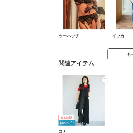
ツーハッチ
イッカ
も
関連アイテム
まとめ割
¥200ｸｰﾎﾟﾝ
コカ