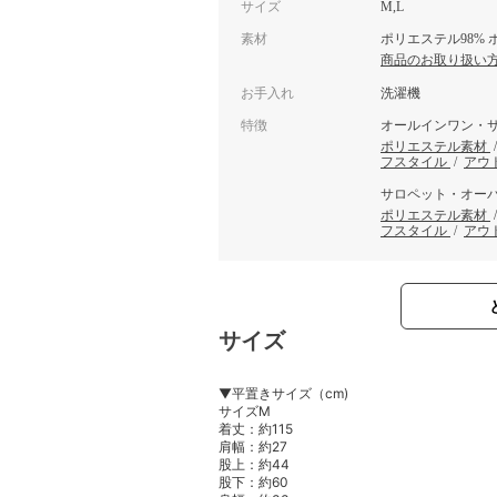
サイズ
M,L
素材
ポリエステル98% 
商品のお取り扱い
お手入れ
洗濯機
特徴
オールインワン・
ポリエステル素材
フスタイル
/
アウ
サロペット・オー
ポリエステル素材
フスタイル
/
アウ
サイズ
▼平置きサイズ（cm)
サイズM
着丈：約115
肩幅：約27
股上：約44
股下：約60