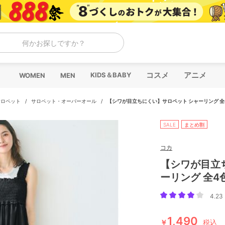
何かお探しですか？
コスメ
アニメ
KIDS＆BABY
WOMEN
MEN
サロペット
/
サロペット・オーバーオール
/
【シワが目立ちにくい】サロペット シャーリング 全
SALE
まとめ割
コカ
【シワが目立
ーリング 全4
4.23 
1,490
￥
税込