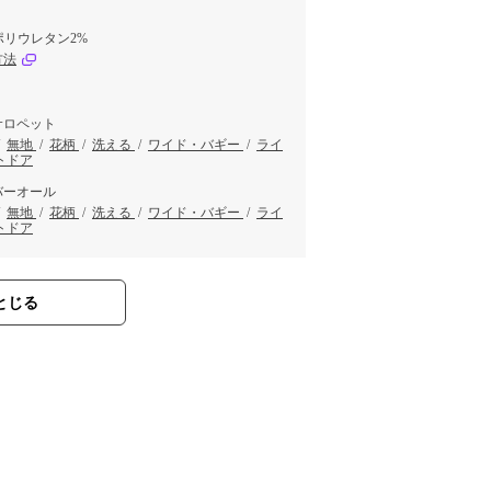
ポリウレタン2%
方法
サロペット
/
無地
/
花柄
/
洗える
/
ワイド・バギー
/
ライ
トドア
バーオール
/
無地
/
花柄
/
洗える
/
ワイド・バギー
/
ライ
トドア
とじる