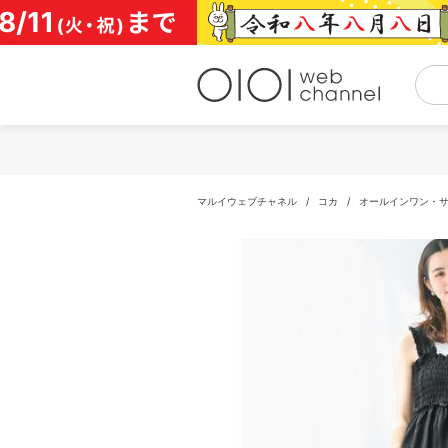
コ
ン
テ
ン
ツ
へ
ス
キ
ッ
プ
マルイウェブチャネル
/
コカ
/
オールインワン・