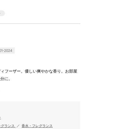
1-2024
ルディフーザー。優しい爽やかな香り。お部屋
気分に。
す
ン
レグランス
／
香水・フレグランス