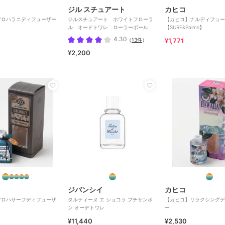
ジル スチュアート
カヒコ
アロハラニディフューザー
ジルスチュアート ホワイトフローラ
【カヒコ】ナルディフュー
ル オードトワレ ローラーボール
【SURF&Palms】
4.30
（
13件
）
¥1,771
¥2,200
ジバンシイ
カヒコ
アロハサーフディフューザ
タルティーヌ エ ショコラ プチサンボ
【カヒコ】リラクシングデ
ン オーデトワレ
ー
¥11,440
¥2,530