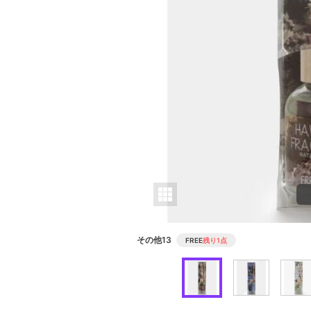
その他13
FREE
残り1点