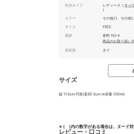
性別タイプ
レディース
(
すべ
)
カラー
その他13、その他1
サイズ
FREE
素材
香料 ｱﾙｺｰﾙ
商品のお取り扱い
原産国
タイ
サイズ
縦 11.5cm 円形(直径) 5cm (※容量 100ml)
※ ( )内の数字がある場合は、ヌード
レビュー・口コミ