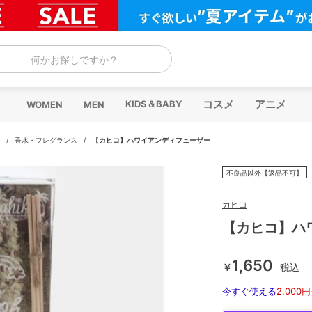
何かお探しですか？
コスメ
アニメ
KIDS＆BABY
WOMEN
MEN
/
香水・フレグランス
/
【カヒコ】ハワイアンディフューザー
不良品以外【返品不可】
カヒコ
【カヒコ】ハ
1,650
￥
税込
今すぐ使える
2,000円