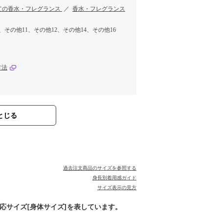
ての香水・フレグランス
／
香水・フレグランス
、その他11、その他12、その他14、その他16
方法
とじる
過去注文商品のサイズを参照する
身長別着用感ガイド
サイズ表示の見方
対応サイズ[身体サイズ]を表しています。