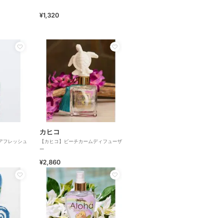
¥1,320
カヒコ
アフレッシュ
【カヒコ】ビーチカームディフューザ
ー
¥2,860