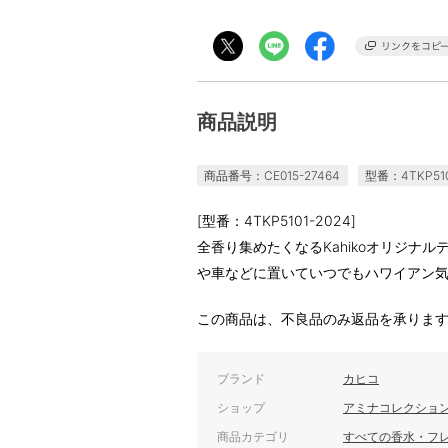
商品説明
商品番号：CE015-27464
型番：4TKP510
[型番：4TKP5101-2024]
全香り集めたくなるKahikoオリジナ
や車などに置いていつでもハワイアン
この商品は、不良品のみ返品を承りま
ブランド
カヒコ
ショップ
アミナコレクショ
商品カテゴリ
すべての香水・フ