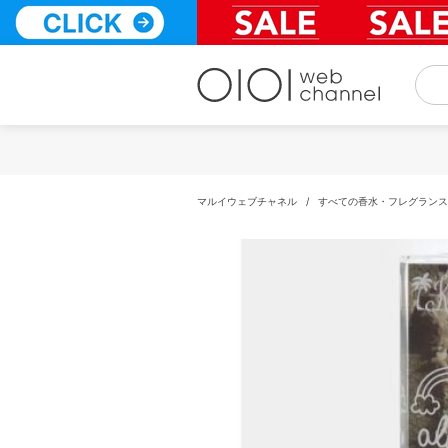
コ
ン
テ
ン
ツ
へ
ス
キ
ッ
プ
マルイウェブチャネル
/
すべての香水・フレグランス