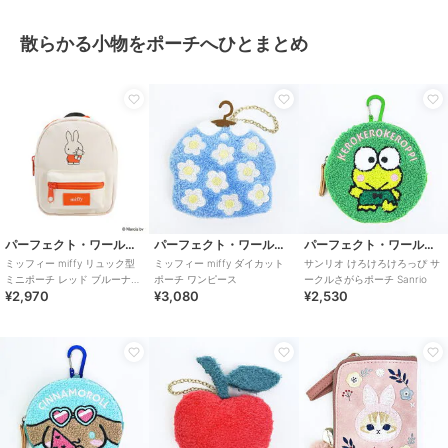
散らかる小物をポーチへひとまとめ
パーフェクト・ワールド・トーキョー
パーフェクト・ワールド・トーキョー
パーフェクト・ワールド・トーキョー
ミッフィー miffy リュック型
ミッフィー miffy ダイカット
サンリオ けろけろけろっぴ サ
ミニポーチ レッド ブルーナ・
ポーチ ワンピース
ークルさがらポーチ Sanrio
¥2,970
¥3,080
¥2,530
カラーシリーズ