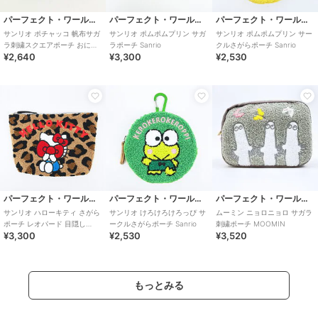
パーフェクト・ワールド・トーキョー
パーフェクト・ワールド・トーキョー
パーフェクト・ワールド・トーキョー
サンリオ ポチャッコ 帆布サガ
サンリオ ポムポムプリン サガ
サンリオ ポムポムプリン サー
ラ刺繍スクエアポーチ おにぎ
ラポーチ Sanrio
クルさがらポーチ Sanrio
¥2,640
¥3,300
¥2,530
りシリーズ Sanrio
パーフェクト・ワールド・トーキョー
パーフェクト・ワールド・トーキョー
パーフェクト・ワールド・トーキョー
サンリオ ハローキティ さがら
サンリオ けろけろけろっぴ サ
ムーミン ニョロニョロ サガラ
ポーチ レオパード 目隠し
ークルさがらポーチ Sanrio
刺繍ポーチ MOOMIN
¥3,300
¥2,530
¥3,520
Sanrio
もっとみる