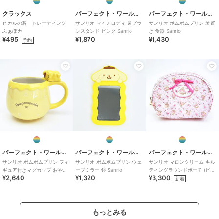
クラックス
パーフェクト・ワールド・トーキョー
パーフェクト・ワールド・トーキョー
ヒカルの碁 トレーディング
サンリオ マイメロディ 歯ブラ
サンリオ ポムポムプリン 箸置
ふぁぼカ
シスタンド ピンク Sanrio
き 食器 Sanrio
¥495
¥1,870
¥1,430
予約
パーフェクト・ワールド・トーキョー
パーフェクト・ワールド・トーキョー
パーフェクト・ワールド・トーキョー
サンリオ ポムポムプリン フィ
サンリオ ポムポムプリン ウェ
サンリオ マロンクリーム キル
ギュア付きマグカップ おやす
ーブミラー 鏡 Sanrio
ティングラウンドポーチ (ピン
¥2,640
¥1,320
¥3,300
み コップ Sanrio
ク) Sanrio
新着
もっとみる