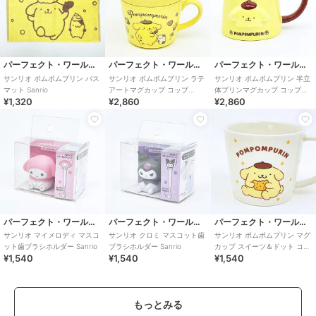
パーフェクト・ワールド・トーキョー
パーフェクト・ワールド・トーキョー
パーフェクト・ワールド・トーキョー
サンリオ ポムポムプリン バス
サンリオ ポムポムプリン ラテ
サンリオ ポムポムプリン 半立
マット Sanrio
アートマグカップ コップ
体プリンマグカップ コップ
¥1,320
¥2,860
¥2,860
Sanrio
Sanrio
パーフェクト・ワールド・トーキョー
パーフェクト・ワールド・トーキョー
パーフェクト・ワールド・トーキョー
サンリオ マイメロディ マスコ
サンリオ クロミ マスコット歯
サンリオ ポムポムプリン マグ
ット歯ブラシホルダー Sanrio
ブラシホルダー Sanrio
カップ スイーツ＆ドット コッ
¥1,540
¥1,540
¥1,540
プ Sanrio
もっとみる