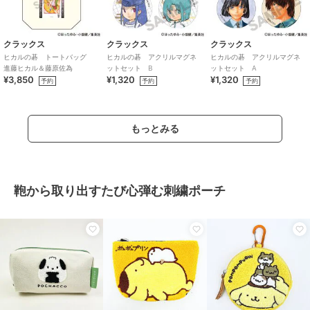
クラックス
クラックス
クラックス
ヒカルの碁 トートバッグ
ヒカルの碁 アクリルマグネ
ヒカルの碁 アクリルマグネ
進藤ヒカル＆藤原佐為
ットセット B
ットセット A
¥3,850
¥1,320
¥1,320
予約
予約
予約
もっとみる
鞄から取り出すたび心弾む刺繍ポーチ