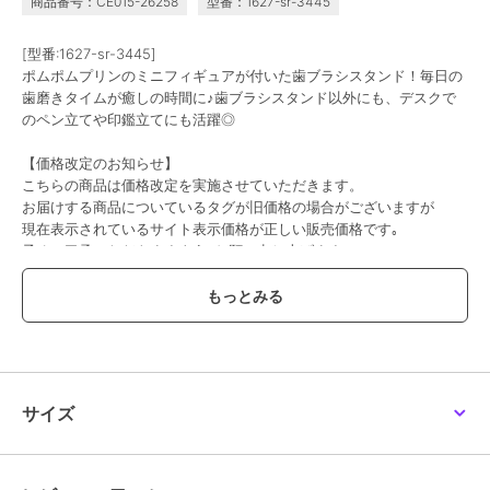
商品番号：CE015-26258
型番：1627-sr-3445
[型番:1627-sr-3445]
ポムポムプリンのミニフィギュアが付いた歯ブラシスタンド！毎日の
歯磨きタイムが癒しの時間に♪歯ブラシスタンド以外にも、デスクで
のペン立てや印鑑立てにも活躍◎
【価格改定のお知らせ】
こちらの商品は価格改定を実施させていただきます。
お届けする商品についているタグが旧価格の場合がございますが
現在表示されているサイト表示価格が正しい販売価格です｡
予めご了承いただきますよう､お願い申し上げます｡
この商品は、不良品のみ返品を承ります
ブランド
パーフェクト・ワールド・トーキ
ョー
サイズ
ショップ
パーフェクト・ワールド・トーキ
ョー
商品カテゴリ
すべてのその他アニメ・ゲーム系