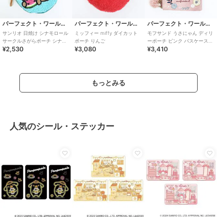
パーフェクト・ワールド・トーキョー
パーフェクト・ワールド・トーキョー
パーフェクト・ワールド・トーキョー
サンリオ 日焼け シナモロール
ミッフィー miffy ダイカット
モフサンド うさにゃん ディリ
サークルさがらポーチ シナモ
ポーチ りんご
ーポーチ ピンク パスケース
¥2,530
¥3,080
¥3,410
ン Sanrio
mofusand
もっとみる
人気のシール・ステッカー