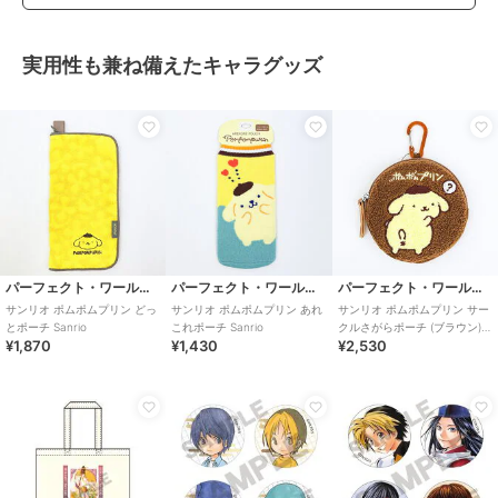
実用性も兼ね備えたキャラグッズ
パーフェクト・ワールド・トーキョー
パーフェクト・ワールド・トーキョー
パーフェクト・ワールド・トーキョー
サンリオ ポムポムプリン どっ
サンリオ ポムポムプリン あれ
サンリオ ポムポムプリン サー
とポーチ Sanrio
これポーチ Sanrio
クルさがらポーチ (ブラウン)
¥1,870
¥1,430
¥2,530
Sanrio