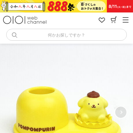
コ
ン
テ
ン
ツ
へ
何かお探しですか？
ス
キ
ッ
プ