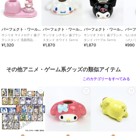
パーフェクト・ワールド・トーキョー
パーフェクト・ワールド・トーキョー
パーフェクト・ワールド・トーキョー
サンリオ マイメロディ 歯ブ
サンリオ シナモン 歯ブラシ
サンリオ クロミ 歯ブラシス
ちいか
ラシスタンド 洗面用品
スタンド ホワイト Sanrio
タンド パープル Sanrio
ったい
¥1,320
¥1,870
¥1,870
¥990
Sanrio
ホルダ
その他アニメ・ゲーム系グッズの類似アイテム
このカテゴリーをすべてみる