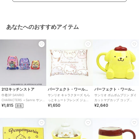
あなたへのおすすめアイテム
212キッチンストア
パーフェクト・ワールド・トーキョー
パーフェクト・ワールド・トーキョー
巾着3P SANRIO
サンリオ キャラクターズ ちら
サンリオ ポムポムプリン ダイ
CHARACTERS ＜Sanrio サン
っとキュートフレンズ ジュニ
カットマグカップ コップ
¥1,815
¥1,650
¥2,640
リオ＞
ア枕 寝具 キッズ 子ども枕
Sanrio
新着