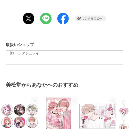
期間限定セール開催中
この商品は、不良品のみ返品を承ります
40%OFF
期間限定SALE
期間限定SALE
ローラ アシュレイ
ローラ アシュレイ
ローラ アシュレイ
ブランド
ローラ アシュレイ
【ダブル】ダンデライオ
【ダブル】カミール柄
【ダブル】ジョゼッテ柄
ン柄 ベッドスカート
掛け布団カバー
／ペールシクラメン フ
ショップ
ローラ アシュレイ
ィッテッドシーツ
7,920
17,660
12,540
¥
¥
¥
取扱いショップ
商品カテゴリ
インテリア・生活雑貨
／
寝具・
ブランケット
性別タイプ
レディース
インテリア・生活雑貨
／
寝具・
ブランケット
カラー
オレンジ（１６７）
美松堂からあなたへのおすすめ
期間限定SALE
期間限定SALE
期間限定SALE
サイズ
０７（クィーン）
ローラ アシュレイ
ローラ アシュレイ
ローラ アシュレイ
素材
コットン100％
ジョゼッテ柄／ペールシ
【シングル】アデリーン
【シングル】カミール
クラメン ピローケース
柄 掛け布団カバー
柄 ストライプマットレ
商品のお取り扱い方法
スカバー
5,747
17,660
6,792
¥
¥
¥
原産国
中国製