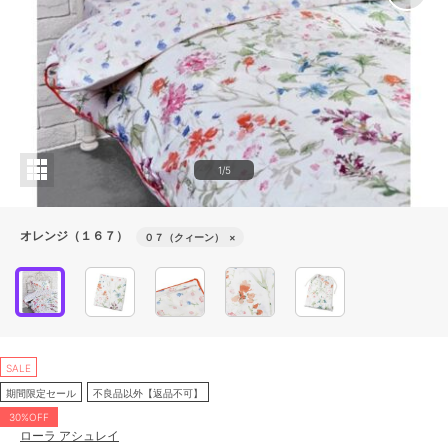
1/5
オレンジ（１６７）
０７（クィーン）
×
SALE
期間限定セール
不良品以外【返品不可】
30%OFF
ローラ アシュレイ