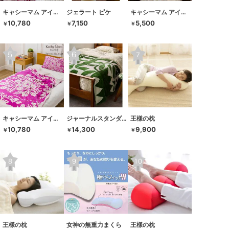
キャシーマム アイランドスタイル
ジェラート ピケ
キャシーマム アイランドスタイル
10,780
7,150
5,500
￥
￥
￥
キャシーマム アイランドスタイル
ジャーナルスタンダードファニチャー
王様の枕
10,780
14,300
9,900
￥
￥
￥
王様の枕
女神の無重力まくら
王様の枕