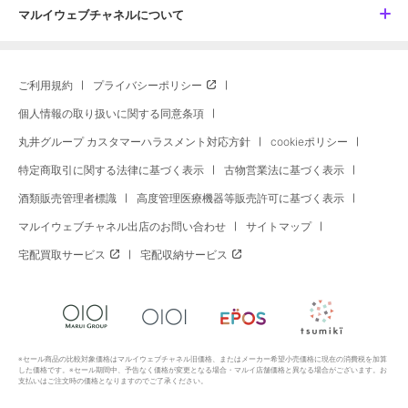
マルイウェブチャネルについて
ご利用規約
プライバシーポリシー
個人情報の取り扱いに関する同意条項
丸井グループ カスタマーハラスメント対応方針
cookieポリシー
特定商取引に関する法律に基づく表示
古物営業法に基づく表示
酒類販売管理者標識
高度管理医療機器等販売許可に基づく表示
マルイウェブチャネル出店のお問い合わせ
サイトマップ
宅配買取サービス
宅配収納サービス
※セール商品の比較対象価格はマルイウェブチャネル旧価格、またはメーカー希望小売価格に現在の消費税を加算
した価格です。※セール期間中、予告なく価格が変更となる場合・マルイ店舗価格と異なる場合がございます。お
支払いはご注文時の価格となりますのでご了承ください。