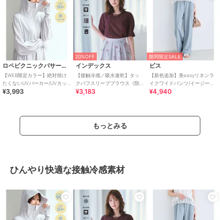
20%OFF
期間限定SALE
ロペピクニックパサージュ
インデックス
ビス
【WEB限定カラー】絶対焼け
【接触冷感／吸水速乾】タッ
【新色追加】美easyリネンラ
たくないUVパーカー/UVカッ
クパフスリーブブラウス《防
イクワイドパンツ/イージーケ
¥3,993
¥3,183
¥4,940
ト・接触冷感
シワ／洗濯機OK／XS～3L／
ア・接触冷感・セットアップ
8col》
対応
もっとみる
ひんやり快適な接触冷感素材