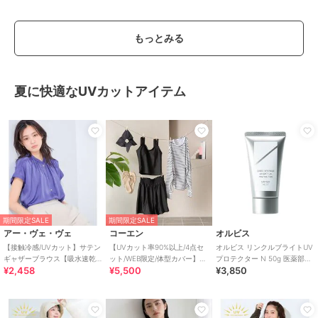
もっとみる
夏に快適なUVカットアイテム
期間限定SALE
期間限定SALE
アー・ヴェ・ヴェ
コーエン
オルビス
【接触冷感/UVカット】サテン
【UVカット率90%以上/4点セ
オルビス リンクルブライトUV
ギャザーブラウス【吸水速乾/
ット/WEB限定/体型カバー】シ
プロテクター N 50g 医薬部外
¥2,458
¥5,500
¥3,850
イージーケア】
ュシュ付きアソートスイムウ
品（顔用日焼け止め）
エア（イン