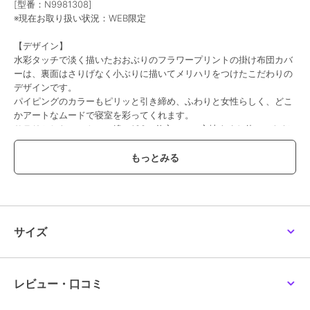
[型番：N9981308]
※現在お取り扱い状況：WEB限定
期間限定SALE
40%OFF
期間限定SALE
【デザイン】
ローラ アシュレイ
ローラ アシュレイ
ローラ アシュレイ
水彩タッチで淡く描いたおおぶりのフラワープリントの掛け布団カバ
カミール柄 キルトマル
【セミダブル】ダンデラ
バーンウッド柄 マルチ
ーは、裏面はさりげなく小ぶりに描いてメリハリをつけたこだわりの
チカバー 200×200cm
イオン柄 ベッドスカー
カバー 140×100cm
ト
デザインです。
31,350
6,600
14,630
¥
¥
¥
パイピングのカラーもピリッと引き締め、ふわりと女性らしく、どこ
かアートなムードで寝室を彩ってくれます。
サラリとしたコットン（綿）100％仕立てで、心地よくお使いいただ
けます。
ローラアシュレイでは、環境に配慮した取り組みとしてプラスティッ
クゴミを減らすため、従来のベッドリネン用のプラスティック包材か
ら、お揃いのプリント生地を使用した巾着に切り替えております。
期間限定SALE
期間限定SALE
期間限定SALE
布団カバーを取り出した後、巾着ポーチ等としてご使用をお楽しみく
ださい。
ローラ アシュレイ
ローラ アシュレイ
ローラ アシュレイ
【シングル】ジョゼッテ
【シングル】サーストン
【ダブル】バーンウッド
サイズ
／ペールシクラメン柄
ブルーム柄 フィットシ
柄 布団カバー
■広巾220cm生地を使用しているので、天面に巾接ぎの縫い目がな
デュベカバー
ーツ
16,197
9,405
16,615
¥
¥
¥
く、美しい仕上がりです。
【機能性】
レビュー・口コミ
お布団ズレ防止用8か所ホック付テープ付き