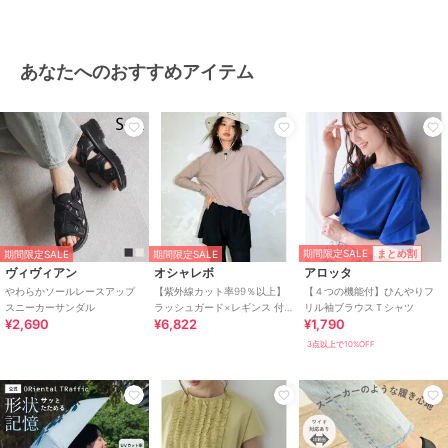
あなたへのおすすめアイテム
期間限定SALE
まとめ割
期間限定SALE
期間限定SALE
ヴィヴィアン
オシャレボ
アロッタ
やわらかソールレースアップ
【紫外線カット率99％以上】
【４つの機能付】ひんやりフ
スニーカーサンダル
ラッシュガード×レギンス 付
リル袖ブラウスＴシャツ
¥2,690
¥6,822
¥1,790
き タンキニ
3点以上で10%OFF