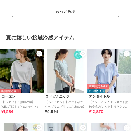
もっとみる
夏に嬉しい接触冷感アイテム
期間限定SALE
期間限定SALE
¥1500ｸｰﾎﾟﾝ
コーエン
ロペピクニック
アンタイトル
【UVカット・接触冷感】
【ベストヒット】ハートネッ
【セットアップ可UVカット接
WELLTECT（ウェルテクト）
クペプラムブラウス/接触冷感
触冷感UVカット】リラクシー
¥1,584
¥4,994
¥12,870
USAコットン フレアスリーブ
キーVネックブラウス
Tシャツ（イ