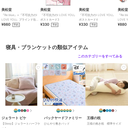
美松堂
美松堂
美松堂
美松
『Re:blue』×『不可抗力のI
『不可抗力のI LOVE YOU』
『不可抗力のI LOVE YOU』
『Re:
LOVE YOU』ブラインド缶バ
ポストカード3
ポストカード4
LOVE
¥660
¥330
¥330
¥880
ッジ（全6種）
リルキ
予約
予約
予約
期間限定SALE
期間限定SALE
期間限定SALE
ローラ アシュレイ
ローラ アシュレイ
ローラ アシュレイ
【シングル】ピンフォー
【シングル】カミール柄
【シングルサイズ】ベッ
ド トレリス 柄 布団カバ
ストライプマットレスカ
ドスカート
寝具・ブランケットの類似アイテム
ー
バー
16,197
10,450
9,405
¥
¥
¥
このカテゴリーをすべてみる
期間限定SALE
期間限定SALE
期間限定SALE
ローラ アシュレイ
ローラ アシュレイ
ローラ アシュレイ
ジョゼッテ柄／ダックエ
【シングル】ジョゼッテ
バーンウッド柄 マルチ
ッグ ピローケース
柄／ダックエッグ フィ
カバー 200×200cm
ッテッドシーツ
5,747
10,450
28,215
¥
¥
¥
ジェラート ピケ
バックヤードファミリー
王様の枕
【Sleep】ジェラートハーフケ
ひんやり敷きパッド
王様の抱き枕 標準サイズ
ット