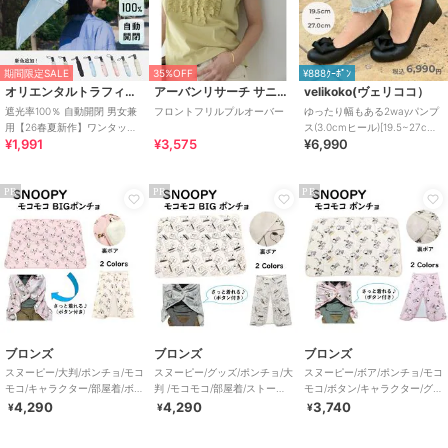
期間限定SALE
35%OFF
¥888ｸｰﾎﾟﾝ
オリエンタルトラフィック
アーバンリサーチ サニーレーベル
velikoko(ヴェリココ）
遮光率100％ 自動開閉 男女兼
フロントフリルプルオーバー
ゆったり幅もある2wayパンプ
用【26春夏新作】ワンタッチ
ス(3.0cmヒール)[19.5~27cm]
¥1,991
¥3,575
¥6,990
晴雨兼用 折りたたみ傘 /G-
ラクチンきれいシューズ
0601
PR
PR
PR
ブロンズ
ブロンズ
ブロンズ
スヌーピー/大判/ポンチョ/モコ
スヌーピー/グッズ/ポンチョ/大
スヌーピー/ボア/ポンチョ/モコ
モコ/キャラクター/部屋着/ボ
判 /モコモコ/部屋着/ストール/
モコ/ボタン/キャラクター/グッ
ア/ぽんちょ
コミック柄/ボア
ズ/裏ボア
4,290
4,290
3,740
¥
¥
¥