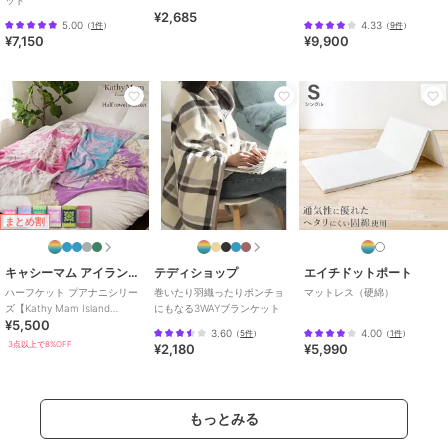
¥2,685
5.00
4.33
（
1件
）
（
9件
）
¥7,150
¥9,900
期間限定SALE
期間限定SALE
期間限定SALE
ローラ アシュレイ
ローラ アシュレイ
ローラ アシュレイ
【セミダブル】ワイルド
【キング】ワイルドメド
【シングル】ダンデライ
メドウ柄 マットレスカ
ウ柄 掛け布団カバー
オン柄 シーツ
バー
6,930
15,323
7,837
¥
¥
¥
まとめ割
キャシーマム アイランドスタイル
テディショップ
エイチドットポート
ハーフケット プアナニシリー
巻いたり羽織ったりポンチョ
マットレス（硬綿）
ズ【Kathy Mam Island
にもなる3WAYブランケット
¥5,500
Style】
3.60
4.00
（
5件
）
（
1件
）
3点以上で8%OFF
¥2,180
¥5,990
期間限定SALE
期間限定SALE
期間限定SALE
ローラ アシュレイ
ローラ アシュレイ
ローラ アシュレイ
ジョゼッテ柄／ダックエ
【シングル】ジョゼッテ
ジョゼッテ柄／ペールシ
ッグ キルトマルチカバ
柄／ペールシクラメン
クラメン キルトマルチ
もっとみる
ー 200×200cm
フィッテッドシーツ
カバー 250×200cm
30,305
10,450
35,530
¥
¥
¥