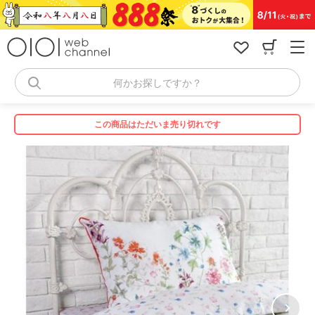
コ
ン
テ
ン
ツ
へ
何かお探しですか？
ス
キ
ッ
この商品はただいま売り切れです
プ