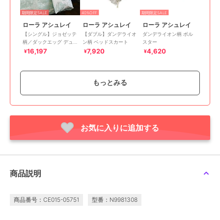
期間限定SALE
40%OFF
期間限定SALE
ローラ アシュレイ
ローラ アシュレイ
ローラ アシュレイ
【シングル】ジョゼッテ
【ダブル】ダンデライオ
ダンデライオン柄 ボル
柄／ダックエッグ デュ
ン柄 ベッドスカート
スター
ベカバー
16,197
7,920
4,620
¥
¥
¥
もっとみる
お気に入りに追加する
期間限定SALE
期間限定SALE
期間限定SALE
ローラ アシュレイ
ローラ アシュレイ
ローラ アシュレイ
エヴァリンガムメドウ柄
【シングル】エイボンブ
ピンフォード トレリス
水洗いキルトマルチカバ
リー柄 フィットシーツ
柄 キルトマルチカバー
ー 200×200cm
200×200cm
30,305
8,882
20,790
¥
¥
¥
商品説明
商品番号：CE015-05751
型番：N9981308