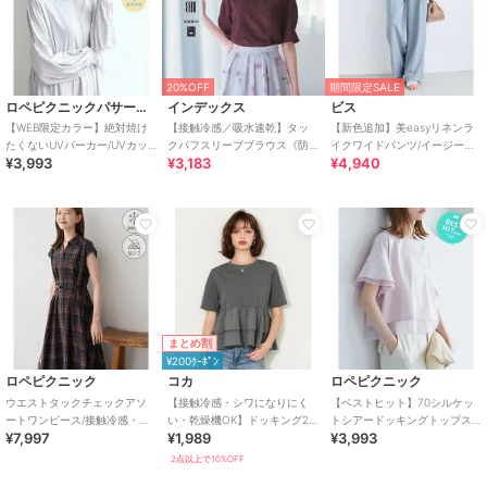
20%OFF
期間限定SALE
ロペピクニックパサージュ
インデックス
ビス
【WEB限定カラー】絶対焼け
【接触冷感／吸水速乾】タッ
【新色追加】美easyリネンラ
たくないUVパーカー/UVカッ
クパフスリーブブラウス《防
イクワイドパンツ/イージーケ
¥3,993
¥3,183
¥4,940
ト・接触冷感
シワ／洗濯機OK／XS～3L／
ア・接触冷感・セットアップ
8col》
対応
まとめ割
¥200ｸｰﾎﾟﾝ
ロペピクニック
コカ
ロペピクニック
ウエストタックチェックアソ
【接触冷感・シワになりにく
【ベストヒット】70シルケッ
ートワンピース/接触冷感・防
い・乾燥機OK】ドッキング2
トシアードッキングトップス/
¥7,997
¥1,989
¥3,993
シワ・リンクコーデ
段フリルTシャツ 全2色
着丈が選べる・UVカット・接
触冷感
2点以上で10%OFF