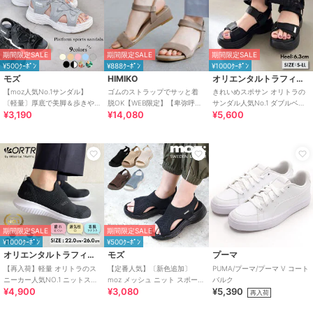
期間限定SALE
期間限定SALE
期間限定SALE
¥500ｸｰﾎﾟﾝ
¥888ｸｰﾎﾟﾝ
¥1000ｸｰﾎﾟﾝ
モズ
HIMIKO
オリエンタルトラフィック
【moz人気No.1サンダル】
ゴムのストラップでサッと着
きれいめスポサン オリトラの
〔軽量〕厚底で美脚＆歩きや
脱OK【WEB限定】【卑弥呼
サンダル人気No.1 ダブルベル
¥3,190
¥14,080
¥5,600
すい！疲れにくいフィット感
26SS】ゴムストラップサンダ
ト スポーツサンダル /42207
のスポーツサンダル
ル/661250
期間限定SALE
期間限定SALE
¥1000ｸｰﾎﾟﾝ
¥500ｸｰﾎﾟﾝ
オリエンタルトラフィック
モズ
プーマ
【再入荷】軽量 オリトラのス
【定番人気】〔新色追加〕
PUMA/プーマ/プーマ V コート
ニーカー人気NO.1 ニットスニ
moz メッシュ ニット スポーツ
バルク
¥4,900
¥3,080
¥5,390
ーカー スリッポン /3709
サンダル
再入荷