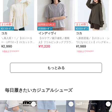
まとめ割
まとめ割
期間限定SALE
¥200ｸｰﾎﾟﾝ
¥1888ｸｰﾎﾟﾝ
¥200ｸｰﾎﾟﾝ
コカ
インディヴィ
コカ
＼再入荷！！／【UVパーカ
【UVケア／吸汗速乾／着映
＼新色登場／【UVカット・シ
ー・UPF50＋】UVカットティ
え】フリルピンタックブラウ
ワになりにくい】バッグギャ
¥2,990
¥11,220
¥1,989
アードパーカー 全4色
ス
ザーUVパーカー 全4色
2点以上で10%OFF
2点以上で10%OFF
もっとみる
毎日履きたいカジュアルシューズ