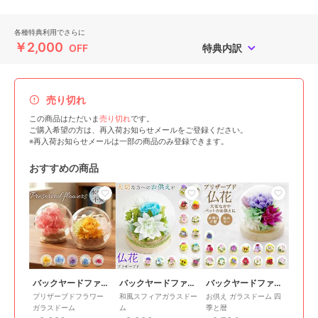
各種特典利用でさらに
￥2,000
OFF
特典内訳
売り切れ
この商品はただいま
売り切れ
です。
ご購入希望の方は、再入荷お知らせメールをご登録ください。
※再入荷お知らせメールは一部の商品のみ登録できます。
おすすめの商品
バックヤードファミリー
バックヤードファミリー
バックヤードファミリー
プリザーブドフラワー
和風スフィアガラスドー
お供え ガラスドーム 四
ガラスドーム
ム
季と暦