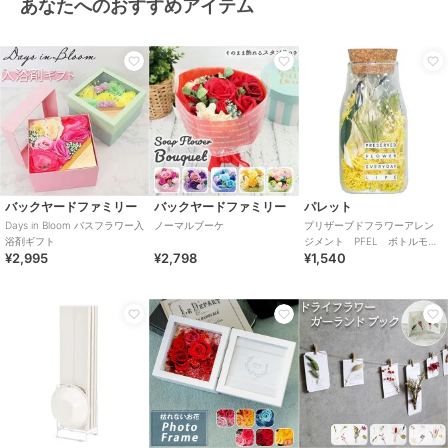
あなたへのおすすめアイテム
バックヤードファミリー
バックヤードファミリー
パレット
Days in Bloom バスフラワー入
ノーマルブーケ
プリザーブドフラワーアレン
浴剤ギフト
ジメント PFEL ボトルモ
¥2,995
¥2,798
¥1,540
ス アイスランドモス マスタ
ード