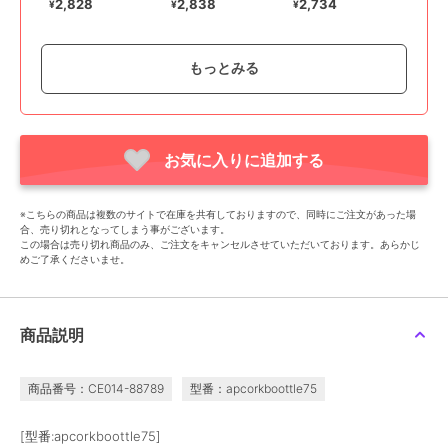
2,828
2,838
2,734
¥
¥
¥
もっとみる
お気に入りに追加する
バックヤードファミリー
バックヤードファミリー
バックヤードファミリー
プリザーブドフラワー
和風ガラスドーム
ジュエルガラスドーム
※こちらの商品は複数のサイトで在庫を共有しておりますので、同時にご注文があった場
メモリアルフレーム
3,738
2,928
¥
¥
合、売り切れとなってしまう事がございます。
7,857
¥
この場合は売り切れ商品のみ、ご注文をキャンセルさせていただいております。あらかじ
めご了承くださいませ。
商品説明
商品番号：CE014-88789
型番：apcorkboottle75
バックヤードファミリー
バックヤードファミリー
バックヤードファミリー
[型番:apcorkboottle75]
プリザーブドフラワー
お供えガラスドーム
モチーフドームアレンジ