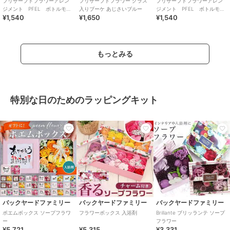
プリザーブドフラワーアレン
プリザーブドフラワー グラス
プリザーブドフラワーアレン
ジメント PFEL ボトルモ
入りブーケ あじさいブルー
ジメント PFEL ボトルモ
¥1,540
¥1,650
¥1,540
ス アイスランドモス ネイビ
ス アイスランドパウダーブ
ーグリーン
ルー
もっとみる
特別な日のためのラッピングキット
バックヤードファミリー
バックヤードファミリー
バックヤードファミリー
ポエムボックス ソープフラワ
フラワーボックス 入浴剤
Brillante ブリッランテ ソープ
ー
フラワー
¥5,721
¥5,315
¥3,331