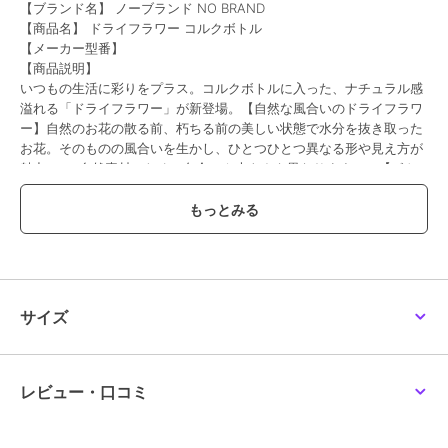
【ブランド名】 ノーブランド NO BRAND
シマエナガ
メント
5,126
¥
3,060
3,696
【商品名】 ドライフラワー コルクボトル
¥
¥
【メーカー型番】
【商品説明】
いつもの生活に彩りをプラス。コルクボトルに入った、ナチュラル感
溢れる「ドライフラワー」が新登場。【自然な風合いのドライフラワ
ー】自然のお花の散る前、朽ちる前の美しい状態で水分を抜き取った
お花。そのものの風合いを生かし、ひとつひとつ異なる形や見え方が
魅力。（※自然素材のため、色合いや大きさも異なります。）【ボト
ルに詰めてスタイリッシュに】束ねたドライフラワーをコルクボトル
にIN。コルクの温もりを感じるカラーと質感が、程よいアクセント
バックヤードファミリー
バックヤードファミリー
バックヤードファミリー
に。【ちょっとしたスペースにぴったり】安定感があり、場所を選ば
アーティフィシャル ミ
ソープヘッド
リトルベア
ニアニマル
3,197
4,077
¥
¥
ず置きやすいサイズ感。玄関やリビング、ベッドサイドなどに置くだ
4,524
¥
けで、癒やしの空間に♪【ほこりや汚れを防いで手入れいらず】ガラ
スボトルでカバーできるから、ドライフラワーをキレイな状態でキー
プ。水やりも必要なく、お手入れはボトルをサッと拭き取るだけ。
サイズ
【お子さまやペットがいても大丈夫】お花に直接触れないので、小さ
なお子さまやペットのいるご家庭にも！手軽にお花を取り入れられる
のが嬉しい♪（※ガラス製のため、手の届かない場所に飾ってくださ
い。）【ちょっとした贈り物にもぴったり】面倒なお手入れ不要で、
レビュー・口コミ
プレゼントにも最適。想いをドライフラワーに込めて届けよう♪
【素材】
バックヤードファミリー
バックヤードファミリー
バックヤードファミリー
ドライフラワー、ガラス、コルク