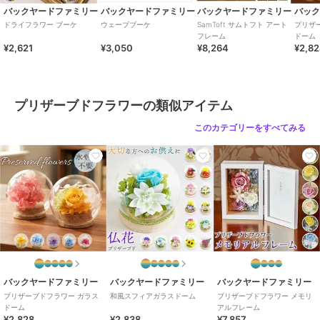
バックヤードファミリー
バックヤードファミリー
バックヤードファミリー
バッ
バックヤードファミリー
バックヤードファミリー
バックヤードファミリー
ブランド
バックヤードファミリー
ドライフラワー ブーケ
ウェーブブーケ
SamToft サムトフト アート
プリザ
アーティフィシャル ア
ウェーブブーケ
お供えガラスドームアレ
フレーム
ドーム
ショップ
ニマル
バックヤードファミリー
ンジメント
3,050
¥
¥2,621
¥3,050
¥8,264
¥2,8
8,377
6,337
¥
¥
商品カテゴリ
ギフト用品
／
プリザーブドフラ
ワー
カラー
ホワイト、パープル、ピンク
プリザーブドフラワーの類似アイテム
サイズ
ガラスボトル
このカテゴリーをすべてみる
バックヤードファミリー
バックヤードファミリー
バックヤードファミリー
スマイルベア
プリザーブドフラワー
ノーマルブーケ
フォトフレーム
5,814
2,798
¥
¥
9,392
¥
バックヤードファミリー
バックヤードファミリー
バックヤードファミリー
プリザーブドフラワー ガラス
和風スフィアガラスドーム
プリザーブドフラワー メモリ
ドーム
アルフレーム
¥2,828
¥2,838
¥7,857