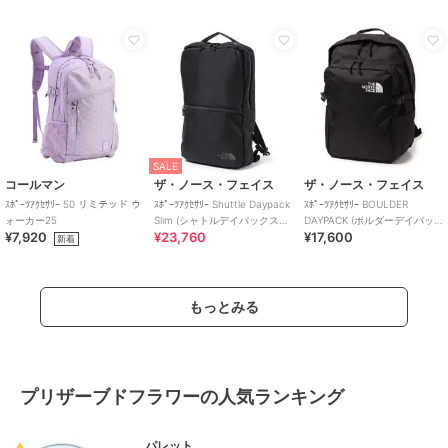
SALE
コールマン
ザ・ノース・フェイス
ザ・ノース・フェイス
ｽﾎﾟｰﾂｱｸｾｻﾘｰ 50 リミテッド ウ
ｽﾎﾟｰﾂｱｸｾｻﾘｰ Shuttle Daypack
ｽﾎﾟｰﾂｱｸｾｻﾘｰ BOULDER
ォーカー25
Slim (シャトルデイパックスリ
DAYPACK (ボルダーデイパッ
¥7,920
¥23,760
¥17,600
ム)
ク)
新着
もっとみる
プリザーブドフラワーの人気ランキング
パレット