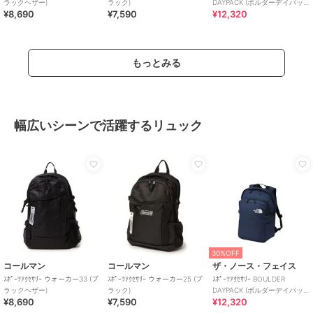
ラックヘザー)
ラック)
DAYPACK (ボルダーデイパッ
¥8,690
¥7,590
¥12,320
ク)
もっとみる
幅広いシーンで活躍するリュック
30%OFF
コールマン
コールマン
ザ・ノース・フェイス
ｽﾎﾟｰﾂｱｸｾｻﾘｰ ウォーカー33 (ブ
ｽﾎﾟｰﾂｱｸｾｻﾘｰ ウォーカー25 (ブ
ｽﾎﾟｰﾂｱｸｾｻﾘｰ BOULDER
ラックヘザー)
ラック)
DAYPACK (ボルダーデイパッ
¥8,690
¥7,590
¥12,320
ク)