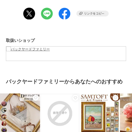
Petit Jardin プチジャル
ソラフラワー フォトフ
スフィア ガラスドーム
【生産国】 日本
ダン フォトフレーム
レーム トランスペアレ
アレンジメント
【サイズ】
ントM
7,808
6,073
2,701
¥
¥
¥
[縦]約12cm／[直径]約7.5cm
※サイズはメーカー公表サイズです。実際の商品とは多少の誤差が生
じる場合がございます。あらかじめご了承ください。
【重量】
取扱いショップ
約170g（※パッケージ含む商品の重量です。）
【注意点】
お取り扱いの際は、商品やパッケージなどに記載されている品質表
示、アテンションタグ、ご使用上の注意事項などを必ずご確認下さ
い。本来の目的以外にはご使用にならないで下さい。カメラやモニタ
バックヤードファミリー
バックヤードファミリー
バックヤードファミリー
ーの性質により、画像と実物の色の違いがある場合がございますので
ガラスドームアレンジメ
プリメヌエットミニ
CT触媒 ミニョンブーケ
ご理解願います。
ントL
2,275
2,766
¥
¥
バックヤードファミリーからあなたへのおすすめ
【ご利用シーン】
3,940
¥
プレゼント 贈り物 ギフト お返し 引っ越し祝い 新生活 お祝い 内祝い
ドライフラワー ガラス 通販 ボトルフラワー コルクボトル 75 フラワ
ーアレンジメント ガラスボトル プリザーブドフラワー フラワーギフ
ト オブジェ 置物 置き物 お花 花 おしゃれ ギフト お祝い 誕生日 敬老
の日 母の日 インテリア 雑貨