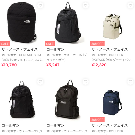
SALE
SALE
30%OFF
ザ・ノース・フェイス
コールマン
ザ・ノース・フェイス
ｽﾎﾟｰﾂｱｸｾｻﾘｰ GEOFACE SLIM
ｽﾎﾟｰﾂｱｸｾｻﾘｰ ウォーカー15 (ブ
ｽﾎﾟｰﾂｱｸｾｻﾘｰ BOULDER
PACK (ジオフェイススリムパ
ラックヘザー)
DAYPACK (ボルダーデイパッ
¥10,780
¥5,247
¥12,320
ック)
ク)
30%OFF
コールマン
コールマン
ザ・ノース・フェイス
ｽﾎﾟｰﾂｱｸｾｻﾘｰ ウォーカー33 (ブ
ｽﾎﾟｰﾂｱｸｾｻﾘｰ ウォーカー25 (ブ
ｽﾎﾟｰﾂｱｸｾｻﾘｰ BOULDER