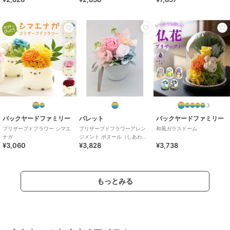
バックヤードファミリー
パレット
バックヤードファミリー
プリザーブドフラワー シマエ
プリザーブドフラワーアレン
和風ガラスドーム
ナガ
ジメント ボヌール（しあわ
¥3,060
¥3,828
¥3,738
せ） ピンク
もっとみる