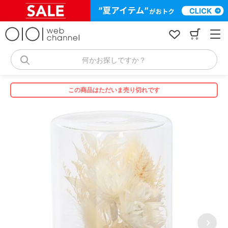
コ
ン
テ
ン
ツ
へ
何かお探しですか？
ス
キ
ッ
この商品はただいま売り切れです
プ