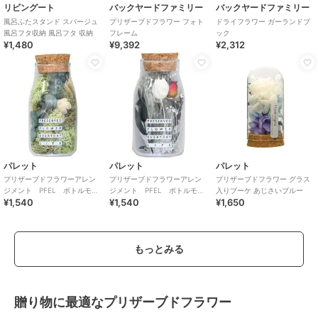
リビングート
バックヤードファミリー
バックヤードファミリー
風呂ふたスタンド スパージュ
プリザーブドフラワー フォト
ドライフラワー ガーランドブ
風呂フタ収納 風呂フタ 収納
フレーム
ック
¥1,480
¥9,392
¥2,312
パレット
パレット
パレット
プリザーブドフラワーアレン
プリザーブドフラワーアレン
プリザーブドフラワー グラス
ジメント PFEL ボトルモ
ジメント PFEL ボトルモ
入りブーケ あじさいブルー
¥1,540
¥1,540
¥1,650
ス アイスランドモス モスグ
ス ローズレッド
リーン
もっとみる
贈り物に最適なプリザーブドフラワー