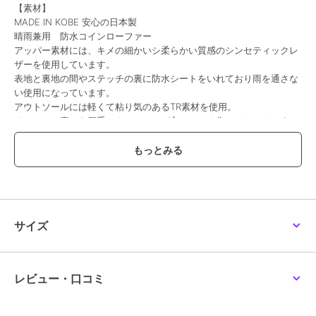
【素材】
MADE IN KOBE 安心の日本製
晴雨兼用 防水コインローファー
アッパー素材には、キメの細かいシ柔らかい質感のシンセティックレ
ザーを使用しています。
表地と裏地の間やステッチの裏に防水シートをいれており雨を通さな
い使用になっています。
アウトソールには軽くて粘り気のあるTR素材を使用。
インソール裏にも厚手のクッションが入っている為、フカフカですの
で歩きやすいです。
【デザイン・履き心地】
流行りのトゥ部分を薄くスッキリ見せられるスクエアトゥ型。
フレアスカートやパンツスーツ、フォーマルにも合わせられるような
エレガントな雰囲気です。
日本製ならではの木型のシルエット・ステッチの細かいピッチ・素材
サイズ
の上品さ等、感じて頂けるアイテムになっています。
【サイズに関して】
普段23.5を着用しているスタッフが23.5サイズを着用でジャストサイ
レビュー・口コミ
ズでした。
普段24センチのスタッフで24サイズがジャストでした。