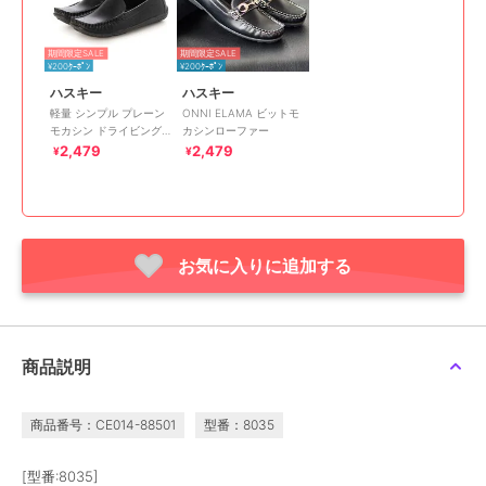
期間限定SALE
期間限定SALE
¥200ｸｰﾎﾟﾝ
¥200ｸｰﾎﾟﾝ
ハスキー
ハスキー
軽量 シンプル プレーン
ONNI ELAMA ビットモ
モカシン ドライビング
カシンローファー
シューズ
2,479
2,479
¥
¥
お気に入りに追加する
商品説明
商品番号：CE014-88501
型番：8035
[型番:8035]