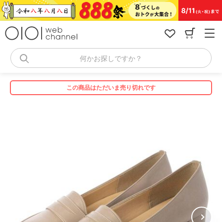
コ
ン
テ
ン
ツ
へ
何かお探しですか？
ス
キ
ッ
この商品はただいま売り切れです
プ