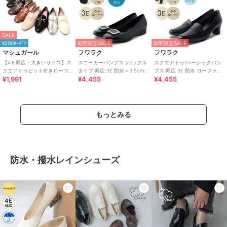
SALE
¥200ｸｰﾎﾟﾝ
期間限定SALE
期間限定SALE
マシュガール
フワラク
フワラク
【4Ｅ幅広・大きいサイズ】ス
スニーカーパンプス (バックル
スクエアトゥ(ベーシックパン
クエアトゥビット付きローフ
タイプ)幅広 3E 防水＜3.5cm
プス)幅広 3E 防水 ローファー
¥1,991
¥4,455
¥4,455
ァー
ヒール＞
＜5.0cmヒール＞
もっとみる
防水・撥水レインシューズ