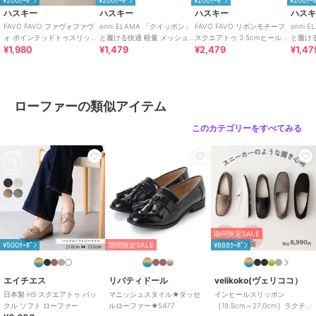
商品のお取り扱い方法
ハスキー
ハスキー
ハスキー
ハス
特徴
シューズ
FAVO FAVO ファヴォファヴ
onni ELAMA 「クイッポン」
FAVO FAVO リボンモチーフ
onni
ォ ポインテッドトゥスリッポ
と履ける快適 軽量 メッシュ
スクエアトゥ 3.5cmヒール
と履け
合成皮革/人工皮革
/
無地
/
2.5cm
¥1,980
¥1,479
¥2,479
¥1,47
ン
レースアップカジュアルスニ
晴雨兼用 防水 レインパンプ
カジュ
～4.5cm未満
/
スクエアトゥ
ーカー
ス
ローファー
合成皮革/人工皮革
/
無地
/
2.5cm
ローファーの類似アイテム
～4.5cm未満
/
スクエアトゥ
このカテゴリーをすべてみる
原産国
日本
期間限定SALE
¥500ｸｰﾎﾟﾝ
期間限定SALE
¥888ｸｰﾎﾟﾝ
エイチエス
リバティドール
velikoko(ヴェリココ）
日本製 HS スクエアトゥ バッ
マニッシュスタイル★タッセ
インヒールスリッポン
クル ソフト ローファー
ルローファー★5477
［19.5cm～27.0cm］ラクチン