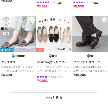
¥6,600
きれいシューズ
4.50
4.36
（
4件
）
（
66件
）
¥3,699
¥8,090
¥500ｸｰﾎﾟﾝ
SALE
エイチエス
velikoko(ヴェリココ）
ファビオ ルスコーニ
日本製 HS スクエアトゥ エナ
ビット付きソフトバブーシュ
FABIO RUSCONI◆3.5cmヒー
メル クロコ ローファー パンプ
ローファー(1.0cmヒール)
ル◆タンクソールキルト付き
¥6,600
¥46,200
ス
[19.5~27cm]ラクチンきれいシ
ローファー
4.05
（
247件
）
ューズ
¥4,892
もっとみる