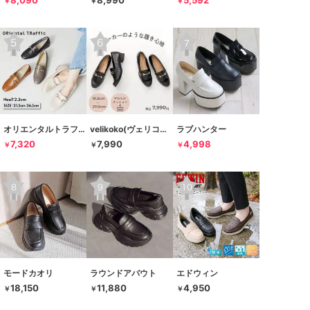
8,090
8,990
5,592
￥
￥
￥
オリエンタルトラフィック
velikoko(ヴェリココ）
ラブハンター
7,320
7,990
4,998
￥
￥
￥
モードカオリ
ラウンドアバウト
エドウィン
18,150
11,880
4,950
￥
￥
￥