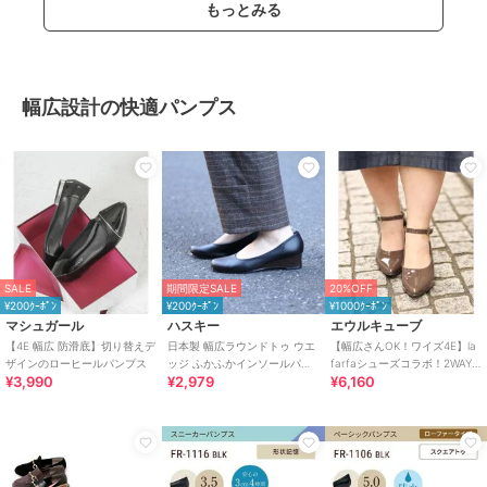
もっとみる
幅広設計の快適パンプス
SALE
期間限定SALE
20%OFF
¥200ｸｰﾎﾟﾝ
¥200ｸｰﾎﾟﾝ
¥1000ｸｰﾎﾟﾝ
マシュガール
ハスキー
エウルキューブ
【4E 幅広 防滑底】切り替えデ
日本製 幅広ラウンドトゥ ウエ
【幅広さんOK！ワイズ4E】la
ザインのローヒールパンプス
ッジ ふかふかインソールパン
farfaシューズコラボ！2WAY
¥3,990
¥2,979
¥6,160
プス
エナメルパンプス