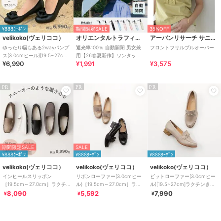
¥888ｸｰﾎﾟﾝ
期間限定SALE
35%OFF
velikoko(ヴェリココ）
オリエンタルトラフィック
アーバンリサーチ サニーレーベル
ゆったり幅もある2wayパンプ
遮光率100％ 自動開閉 男女兼
フロントフリルプルオーバー
ス(3.0cmヒール)[19.5~27cm]
用【26春夏新作】ワンタッチ
¥6,990
¥1,991
¥3,575
ラクチンきれいシューズ
晴雨兼用 折りたたみ傘 /G-
0601
PR
PR
PR
期間限定SALE
SALE
¥888ｸｰﾎﾟﾝ
¥888ｸｰﾎﾟﾝ
¥888ｸｰﾎﾟﾝ
velikoko(ヴェリココ）
velikoko(ヴェリココ）
velikoko(ヴェリココ）
インヒールスリッポン
リボンローファー(3.0cmヒー
ビットローファー(3.0cmヒー
［19.5cm～27.0cm］ラクチン
ル)［19.5cm～27.0cm］ラク
ル)[19.5~27cm]ラクチンきれ
きれいシューズ
チンきれいシューズ
いシューズ
8,090
5,592
7,990
¥
¥
¥