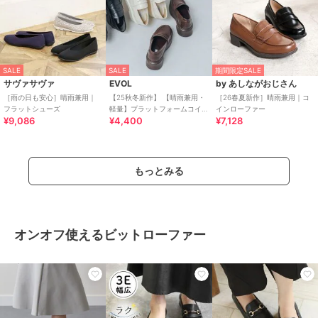
SALE
SALE
期間限定SALE
サヴァサヴァ
EVOL
by あしながおじさん
［雨の日も安心］晴雨兼用｜
【25秋冬新作】 【晴雨兼用・
［26春夏新作］晴雨兼用｜コ
フラットシューズ
軽量】プラットフォームコイ
インローファー
¥9,086
¥4,400
¥7,128
ンローファー IZ5788
もっとみる
オンオフ使えるビットローファー