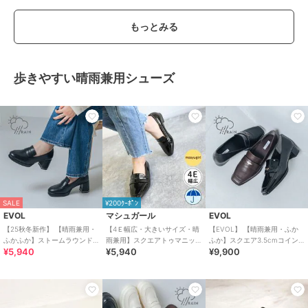
もっとみる
歩きやすい晴雨兼用シューズ
SALE
¥200ｸｰﾎﾟﾝ
EVOL
マシュガール
EVOL
【25秋冬新作】 【晴雨兼用・
【4Ｅ幅広・大きいサイズ・晴
【EVOL】 【晴雨兼用・ふか
ふかふか】ストームラウンド
雨兼用】スクエアトゥマニッ
ふか】スクエア3.5cmコイン
¥5,940
¥5,940
¥9,900
6.5cmコインローファー
シュローファー
ローファー IZ5786
IZ5785