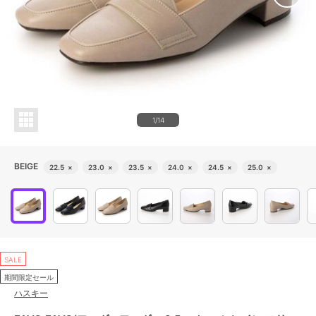
1/14
BEIGE
22.5
×
23.0
×
23.5
×
24.0
×
24.5
×
25.0
×
SALE
期間限定セール
ハスキー