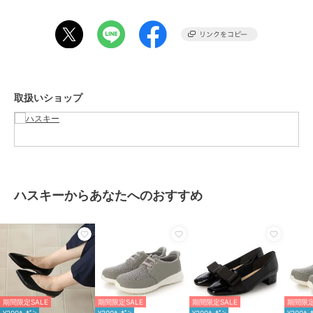
普段通りのサイズ感で問題なさそうです。
※サイズには、個人差があり必ずしもこの限りでは、ございません。
ご了承ください。
Shoes.No.8035/ husky
※完全防水ではございませんのでご注意ください。
取扱いショップ
期間限定セール開催中
ブランド
ハスキー
ショップ
ハスキー
ハスキーからあなたへのおすすめ
商品カテゴリ
シューズ
／
ローファー
性別タイプ
レディース
シューズ
／
ローファー
カラー
BEIGE、BLACK
サイズ
6サイズ展開
素材
シンセティックレザー
期間限定SALE
期間限定SALE
期間限定SALE
期間限定
¥200ｸｰﾎﾟﾝ
¥200ｸｰﾎﾟﾝ
¥200ｸｰﾎﾟﾝ
¥200ｸｰ