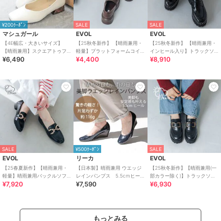
¥200ｸｰﾎﾟﾝ
SALE
SALE
マシュガール
EVOL
EVOL
【4E幅広・大きいサイズ】
【25秋冬新作】 【晴雨兼用・
【25秋冬新作】 【晴雨兼用・
【晴雨兼用】スクエアトゥフ
軽量】プラットフォームコイ
インヒール入り】トラックソ
¥6,490
¥4,400
¥8,910
レアヒールパンプス
ンローファー IZ5788
ールスタイルアップローファ
ー IZ5787
SALE
¥500ｸｰﾎﾟﾝ
SALE
EVOL
リーカ
EVOL
【25春夏新作】【晴雨兼用・
【日本製】晴雨兼用 ウエッジ
【25秋冬新作】【晴雨兼用(一
軽量】晴雨兼用バックルソフ
レインパンプス 5.5cmヒー
部カラー除く)】トラックソー
¥7,920
¥7,590
¥6,930
トローファー IY5653
ル・抗菌防臭
ルバックルローファーIZ5804
もっとみる