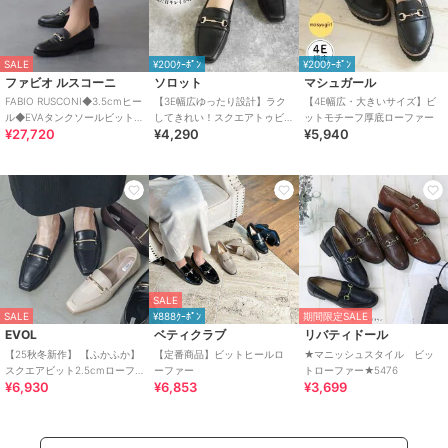
SALE
¥200ｸｰﾎﾟﾝ
¥200ｸｰﾎﾟﾝ
ファビオ ルスコーニ
ソロット
マシュガール
FABIO RUSCONI◆3.5cmヒー
【3E幅広ゆったり設計】ラク
【4E幅広・大きいサイズ】ビ
ル◆EVAタンクソールビットロ
してきれい！スクエアトゥビ
ットモチーフ厚底ローファー
¥27,720
¥4,290
¥5,940
ーファー
ットローファーパンプス/ロー
ヒール
SALE
SALE
¥888ｸｰﾎﾟﾝ
期間限定SALE
EVOL
ベティクラブ
リバティドール
【25秋冬新作】 【ふかふか】
【定番商品】ビットヒールロ
★マニッシュスタイル ビッ
スクエアビット2.5cmローフ
ーファー
トローファー★5476
¥6,930
¥6,853
¥3,699
ァー IZ5853