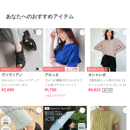
あなたへのおすすめアイテム
期間限定SALE
まとめ割
期間限定SALE
期間限定SALE
ヴィヴィアン
アロッタ
オシャレボ
やわらかソールレースアップ
【４つの機能付】ひんやりフ
【紫外線カット率99％以上】
スニーカーサンダル
リル袖ブラウスＴシャツ
ラッシュガード×レギンス 付
¥2,690
¥1,790
¥6,822
き タンキニ
再入荷
3点以上で10%OFF