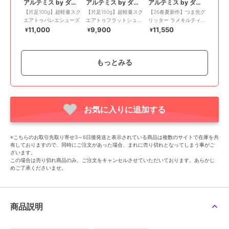
アルテミス by ダイアナ
アルテミス by ダイアナ
アルテミス by ダイアナ
【片足100g】超軽量スク
【片足150g】超軽量スク
【26春夏新作】つま先グ
エアトゥバレエシューズ
エアトゥフラットシュー
リッター ラメキルティ
ズ
ングバレエシューズ
11,000
9,900
11,550
¥
¥
¥
もっとみる
お気に入りに追加する
SALE
SALE
アルテミス by ダイアナ
アルテミス by ダイアナ
アルテミス by ダイアナ
【片足160g】軽量 ソフ
厚底メリージェーンシュ
【ウォッシャブルシュー
※こちらのお取引先取り寄せ3～6日後発送と表示されている商品は複数のサイトで在庫を共
トニット メリージェー
ーズ
ズ】スクエアトゥバレエ
有しておりますので、同時にご注文があった場合、まれに売り切れとなってしまう事がご
ンバレエシューズ
シューズ
9,900
7,590
6,930
¥
¥
¥
ざいます。
この場合は売り切れ商品のみ、ご注文をキャンセルさせていただいております。あらかじ
めご了承くださいませ。
商品説明