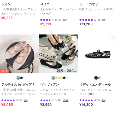
無地
/
アニマル柄
/
パイソン柄
フィン
メヌエ
モードカオリ
/
リボン
/
2.5cm未満
/
ラウンド
【26春夏新作】スクエアトゥ
ふわカル スクエアトゥ バレエ
軽量メッシュシューズ/6286
トゥ
カタオシメッシュバレエシュ
シューズ
¥5,225
ーズ【低反発スポンジ入り】
原産国
中国
3.73
5.00
（
26件
）
（
3件
）
¥2,713
¥13,200
SALE
アルテミス by ダイアナ
ヴィヴィアン
オデットエオディール
【片足130g】軽量 クロスス
スクエアトゥソフトタッチフ
＜SY＞グレアネットバレエ フ
トラップ スクエアトゥバレ
ラットバレエシューズ
ラット10●↑
エシューズ
5.00
3.99
5.00
（
1件
）
（
101件
）
（
1件
）
¥8,085
¥2,990
¥14,300