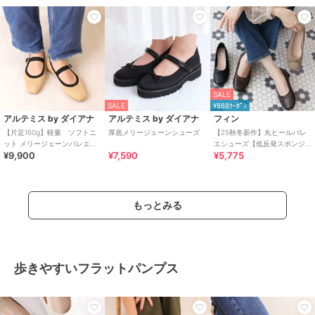
SALE
SALE
¥888ｸｰﾎﾟﾝ
アルテミス by ダイアナ
アルテミス by ダイアナ
フィン
【片足160g】軽量 ソフトニ
厚底メリージェーンシューズ
【25秋冬新作】丸ヒールバレ
ット メリージェーンバレエシ
エシューズ【低反発スポンジ
¥9,900
¥7,590
¥5,775
ューズ
入り】
もっとみる
歩きやすいフラットパンプス