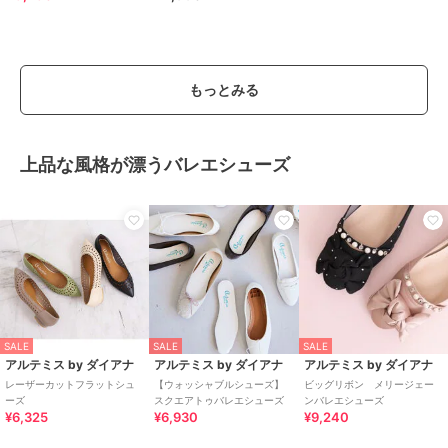
もっとみる
上品な風格が漂うバレエシューズ
SALE
SALE
SALE
アルテミス by ダイアナ
アルテミス by ダイアナ
アルテミス by ダイアナ
レーザーカットフラットシュ
【ウォッシャブルシューズ】
ビッグリボン メリージェー
ーズ
スクエアトゥバレエシューズ
ンバレエシューズ
¥6,325
¥6,930
¥9,240