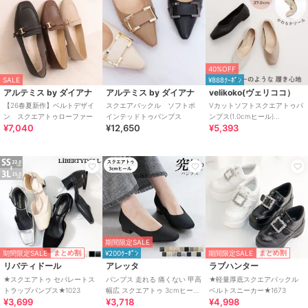
40%OFF
SALE
¥888ｸｰﾎﾟﾝ
アルテミス by ダイアナ
アルテミス by ダイアナ
velikoko(ヴェリココ）
【26春夏新作】ベルトデザイ
スクエアバックル ソフトポ
Vカットソフトスクエアトゥパ
ン スクエアトゥローファー
インテッドトゥパンプス
ンプス(1.0cmヒール)
¥7,040
¥12,650
¥5,393
[19.5~27.0cm]
期間限定SALE
期間限定SALE
期間限定SALE
まとめ割
まとめ割
¥200ｸｰﾎﾟﾝ
リバティドール
アレッタ
ラブハンター
★スクエアトゥ セパレートス
パンプス 走れる 痛くない 甲高
★軽量厚底スクエアバックル
トラップパンプス★1023
幅広 スクエアトゥ 3cmヒール
ベルトスニーカー★1673
¥3,699
¥3,718
¥4,998
チャンキーヒール 26秋冬新作