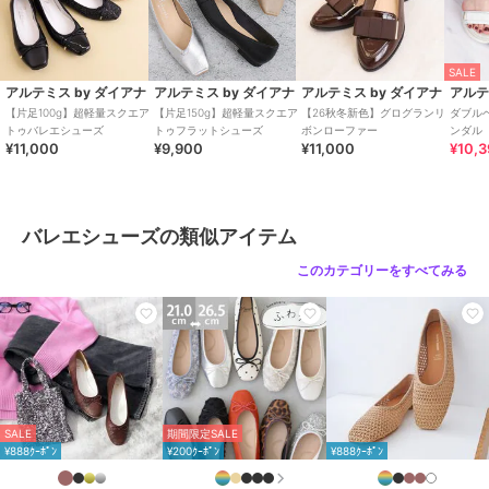
ブランド
アルテミス by ダイアナ
SALE
ショップ
アルテミス by ダイアナ
アルテミス by ダイアナ
アルテミス by ダイアナ
アルテミス by ダイアナ
アルテ
【片足100g】超軽量スクエア
【片足150g】超軽量スクエア
【26秋冬新色】グログランリ
ダブル
商品カテゴリ
シューズ
／
バレエシューズ
トゥバレエシューズ
トゥフラットシューズ
ボンローファー
ンダル
¥11,000
¥9,900
¥11,000
¥10,3
性別タイプ
レディース
シューズ
／
バレエシューズ
カラー
ブラック(BKJ)、シルバー(SLJ)、
ゴールド(GLJ)
バレエシューズの類似アイテム
サイズ
7サイズ展開
このカテゴリーをすべてみる
素材
合成皮革
商品のお取り扱い方法
特徴
シューズ
無地
/
アニマル柄
/
パイソン柄
/
リボン
/
2.5cm未満
/
ラウンド
トゥ
SALE
期間限定SALE
¥888ｸｰﾎﾟﾝ
¥200ｸｰﾎﾟﾝ
¥888ｸｰﾎﾟﾝ
バレエシューズ