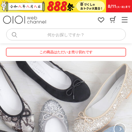
コ
ン
テ
ン
ツ
へ
何かお探しですか？
ス
キ
ッ
この商品はただいま売り切れです
プ