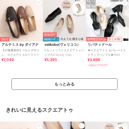
40%OFF
期間限定SALE
まとめ割
SALE
¥888ｸｰﾎﾟﾝ
アルテミス by ダイアナ
velikoko(ヴェリココ）
リバティドール
【26春夏新作】ベルトデザイ
Vカットソフトスクエアトゥパ
★スクエアトゥ セパレートス
ン スクエアトゥローファー
ンプス(1.0cmヒール)
トラップパンプス★1023
¥7,040
¥5,393
¥3,699
[19.5~27.0cm]
2点以上で10%OFF
もっとみる
きれいに見えるスクエアトゥ