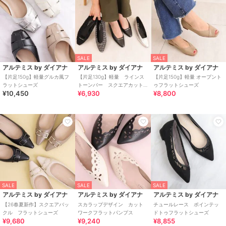
SALE
SALE
アルテミス by ダイアナ
アルテミス by ダイアナ
アルテミス by ダイアナ
【片足150g】軽量グルカ風フ
【片足130g】軽量 ラインス
【片足150g】軽量 オープント
ラットシューズ
トーンバー スクエアカット
ゥフラットシューズ
¥10,450
¥6,930
¥8,800
フラットシューズ
SALE
SALE
SALE
アルテミス by ダイアナ
アルテミス by ダイアナ
アルテミス by ダイアナ
【26春夏新作】スクエアバッ
スカラップデザイン カット
チュールレース ポインテッ
クル フラットシューズ
ワークフラットパンプス
ドトゥフラットシューズ
¥9,680
¥9,240
¥8,855