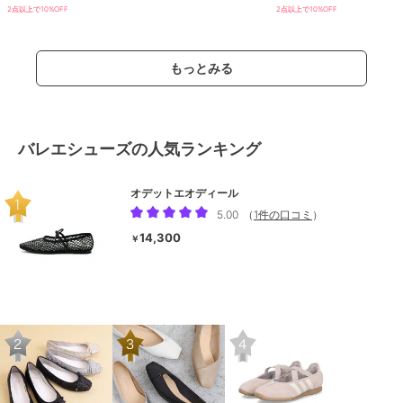
2点以上で10%OFF
2点以上で10%OFF
もっとみる
バレエシューズの人気ランキング
オデットエオディール
5.00
（
1件の口コミ
）
14,300
￥