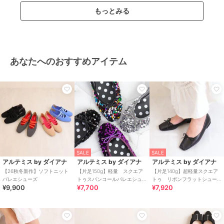
もっとみる
あなたへのおすすめアイテム
SALE
SALE
アルテミス by ダイアナ
アルテミス by ダイアナ
アルテミス by ダイアナ
【26秋冬新作】ソフトニット
【片足150g】軽量 スクエア
【片足140g】超軽量スクエア
バレエシューズ
トゥスパンコールバレエシュ
トゥ リボンフラットシュー
¥9,900
¥7,700
¥7,920
ーズ《雑誌掲載商品》
ズ