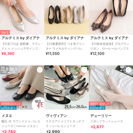
SALE
アルテミス by ダイアナ
アルテミス by ダイアナ
アルテミス by ダイアナ
【片足120g】超軽量 ラウン
【26春夏新作】つま先グリッ
【26秋冬色追加】グログラン
ドトゥ メッシュデザインフラ
ター ラメキルティングバレエ
リボン ローヒールパンプス
¥8,360
¥11,550
¥12,100
ットシューズ
シューズ
PR
PR
PR
期間限定SALE
期間限定SALE
¥200ｸｰﾎﾟﾝ
¥200ｸｰﾎﾟﾝ
メヌエ
ヴィヴィアン
デューリリー
幅広 4E ラウンドトゥ バレエ
スクエアトゥソフトタッチフ
リボンフラットシューズ
シューズ [ menue メヌエ ]
ラットバレエシューズ
2,877
¥
3,780
2,990
¥
¥