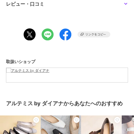
内履きに、オフィスでの履き替え用にもおすすめ。
レビュー・口コミ
SALE
通勤・通学などの普段使いからたくさん歩く日のお出かけまで、幅広
く活躍しそうな１足です。
アルテミス by ダイアナ
ポインテッドトゥ 甲リ
ボンメリージェーンフラ
※リボンは本体に固定されています。リボンは強く引っ張ると取れる
ットシューズ
8,800
¥
可能性がございます。強くぶつけたり、歩行時に引っ掛けないよう十
分ご注意ください。
※グリッター素材は摩擦等でラメが落ちる可能性がございますのでご
注意ください。
※グリッターはストッキングやお洋服等にひっかかる場合がありま
取扱いショップ
す。繊細な素材のものと合わせる際は十分にご注意ください。
※撮影環境により、光の当たり具合で色味が違って見える場合があり
ます。あらかじめご了承下さい。
-INFORMATION-
◆商品のお気に入り登録
完売していても再入荷通知を受け取ることができますので、是非ご登
アルテミス by ダイアナからあなたへのおすすめ
録ください！
◆ブランドのお気に入り登録
新商品や再入荷など、お得な情報を受け取ることができます！
[型番:MP41764]