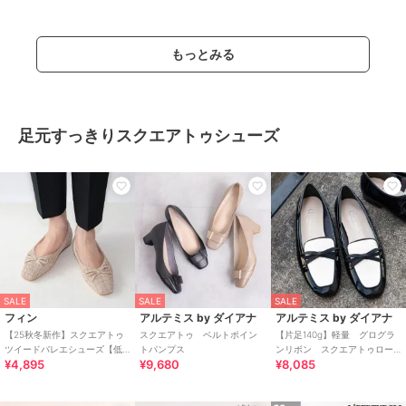
もっとみる
足元すっきりスクエアトゥシューズ
SALE
SALE
SALE
フィン
アルテミス by ダイアナ
アルテミス by ダイアナ
【25秋冬新作】スクエアトゥ
スクエアトゥ ベルトポイン
【片足140g】軽量 グログラ
ツイードバレエシューズ【低
トパンプス
ンリボン スクエアトゥロー
¥4,895
¥9,680
¥8,085
反発スポンジ入り】
ファー