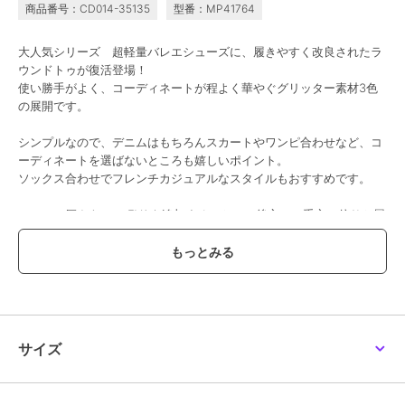
SALE
SALE
商品番号：CD014-35135
型番：MP41764
アルテミス by ダイアナ
アルテミス by ダイアナ
アルテミス by ダイアナ
【片足140g】超軽量スク
【26秋冬新作】ソフトニ
【片足130g】軽量 クロ
大人気シリーズ 超軽量バレエシューズに、履きやすく改良されたラ
エアトゥ リボンフラッ
ットバレエシューズ
スストラップ スクエア
ウンドトゥが復活登場！
トシューズ
トゥバレエシューズ
7,920
9,900
8,085
¥
¥
¥
使い勝手がよく、コーディネートが程よく華やぐグリッター素材3色
の展開です。
シンプルなので、デニムはもちろんスカートやワンピ合わせなど、コ
ーディネートを選ばないところも嬉しいポイント。
ソックス合わせでフレンチカジュアルなスタイルもおすすめです。
ヒールに厚さ4mmのEVAを追加することで、後方への重心の偏りと履
SALE
SALE
SALE
き心地を改善しました。
アルテミス by ダイアナ
アルテミス by ダイアナ
アルテミス by ダイアナ
グリップ性が高く、「返り」の良いオリジナルの軽量発泡ラバーソー
レーザーカットフラット
ビッグリボン メリージ
【片足150g】軽量 スク
ルを使用。
シューズ
ェーンバレエシューズ
エアトゥスパンコールバ
レエシューズ《雑誌掲載
6,325
9,240
7,700
敷き革の下には、全体に厚さ5mmの低反発クッションを、かかと部分
¥
¥
¥
商品》
には3mmのクッションを貼り合わせて、ふかふかで包み込まれるよう
な履き心地を実現。
裏材はふかふかの抗菌・消臭クッション入りでどこまでもストレスフ
サイズ
リーな履き心地です。
軽量で持ち運びにも便利。結婚式の行き帰りに、飛行機や新幹線の機