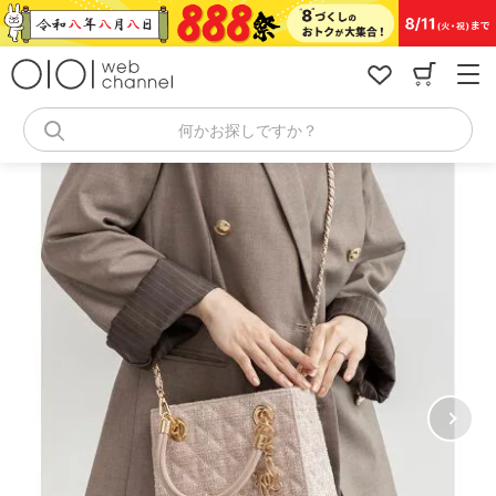
コ
ン
テ
ン
ツ
へ
何かお探しですか？
ス
キ
ッ
プ