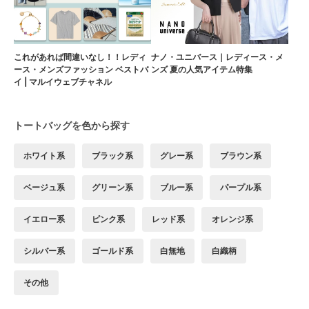
これがあれば間違いなし！！レディ
ナノ・ユニバース｜レディース・メ
ース・メンズファッション ベストバ
ンズ 夏の人気アイテム特集
イ | マルイウェブチャネル
トートバッグを色から探す
ホワイト系
ブラック系
グレー系
ブラウン系
ベージュ系
グリーン系
ブルー系
パープル系
イエロー系
ピンク系
レッド系
オレンジ系
シルバー系
ゴールド系
白無地
白織柄
その他