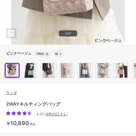
1/47
ピンクベージュ
FREE
△
M
×
ランダ
2WAYキルティングバッグ
4.50
(
4件の口コミ
)
10,890
￥
税込