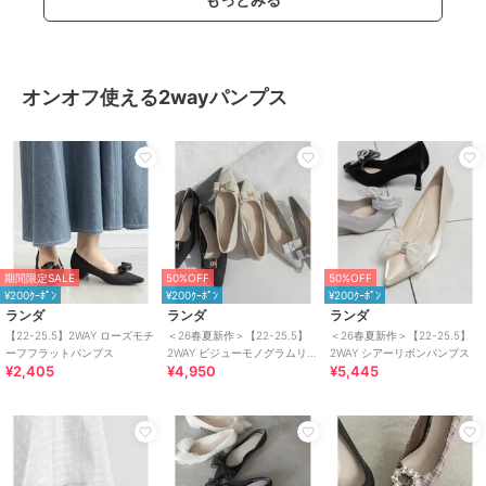
オンオフ使える2wayパンプス
期間限定SALE
50%OFF
50%OFF
¥200ｸｰﾎﾟﾝ
¥200ｸｰﾎﾟﾝ
¥200ｸｰﾎﾟﾝ
ランダ
ランダ
ランダ
【22-25.5】2WAY ローズモチ
＜26春夏新作＞【22-25.5】
＜26春夏新作＞【22-25.5】
ーフフラットパンプス
2WAY ビジューモノグラムリボ
2WAY シアーリボンパンプス
¥2,405
¥4,950
¥5,445
ンパンプス