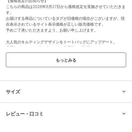
【価格改定のお知らせ】
こちらの商品は2026年8月27日から価格改定を実施させていただきま
す。
お届けする商品についているタグが旧価格の場合がございますが、現
在表示されているサイト表示価格が正しい販売価格です。
予めご了承いただきますよう、お願い申し上げます。
大人気のキルティングデザインをトートバッグにアップデート。
上品なキルティングにゴールドの金具使いが女性らしく、フェミニン
なスタイルにぴったりです。
すっきりとしたスクエアフォルムですがお出かけに必要なアイテムは
しっかり収納できます。
POINT
・RANDAの頭文字を組み合わせたオリジナルチャーム付き
・丸みのあるハンドルはフェミニンな印象
サイズ
・女性らしいチェーンのショルダーストラップ
・滑らかなレザー調素材
・立体的なスクエアフォルム
レビュー・口コミ
商品仕様
・ショルダーは取り外し可能な2WAY仕様
・マチがあり自立します