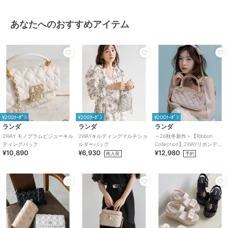
あなたへのおすすめアイテム
¥200ｸｰﾎﾟﾝ
¥200ｸｰﾎﾟﾝ
¥200ｸｰﾎﾟﾝ
ランダ
ランダ
ランダ
2WAY モノグラムビジューキル
2WAYキルティングマルチショ
＜26秋冬新作＞【Ribbon
ティングバック
ルダーバッグ
Collection】2WAYリボンディ
¥10,890
¥6,930
¥12,980
テールハンドバッグ
再入荷
予約