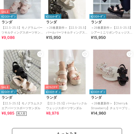
SALE
¥200ｸｰﾎﾟﾝ
¥200ｸｰﾎﾟﾝ
¥200ｸｰﾎﾟﾝ
ランダ
ランダ
ランダ
【22.5-25.5】モノグラムパー
＜26春夏新作＞【22.5-25.5】
＜26春夏新作＞【22.5-25.5】
ツキルティングスポーツサン
パールパーツキルティングス
シアーミニリボンウェッジス
¥9,086
¥15,950
¥15,950
ダル
ポーツサンダル
ポーツサンダル
SALE
40%OFF
¥200ｸｰﾎﾟﾝ
¥200ｸｰﾎﾟﾝ
¥200ｸｰﾎﾟﾝ
ランダ
ランダ
ランダ
【22.5-25.5】モノグラムスク
【22.5-25.5】パールバックル
＜26春夏新作＞【Cherry＆
エアパーツスポーツサンダル
ウェッジスポーツサンダル
Strawberry】チェリープリン
¥6,985
¥8,976
¥14,960
トリボンスポーツサンダル
再入荷
もっとみる