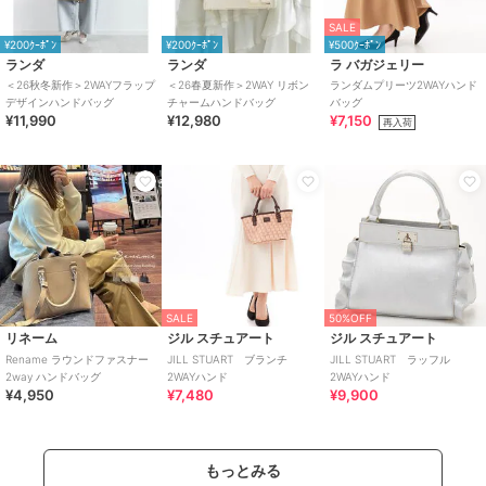
SALE
¥200ｸｰﾎﾟﾝ
¥200ｸｰﾎﾟﾝ
¥500ｸｰﾎﾟﾝ
ランダ
ランダ
ラ バガジェリー
＜26秋冬新作＞2WAYフラップ
＜26春夏新作＞2WAY リボン
ランダムプリーツ2WAYハンド
デザインハンドバッグ
チャームハンドバッグ
バッグ
¥11,990
¥12,980
¥7,150
再入荷
SALE
50%OFF
リネーム
ジル スチュアート
ジル スチュアート
Rename ラウンドファスナー
JILL STUART ブランチ
JILL STUART ラッフル
2way ハンドバッグ
2WAYハンド
2WAYハンド
¥4,950
¥7,480
¥9,900
もっとみる