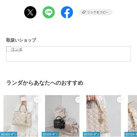
・内ポケットｘ2
【ショルダー調節あり】
ライトブルー
【ショルダー調節なし】
取扱いショップ
アイボリー・ブラック・ピンク・ホワイト・シルバー・ピンクベージ
ュ・ライトピンク
※カラーによってサイズ表記が「FREE」または「Mサイズ」となって
おりますが、実際の商品のサイズ・寸法はすべて同一です。
【サイズ感】ミニ財布：〇、スマートフォン（14.7×7.2cm）：〇、カ
ランダからあなたへのおすすめ
ードケース：〇、ハンカチ：〇、リップ：〇、ワイヤレスイヤホン：
〇、クリーム：〇
ブランド
ランダ
ショップ
ランダ
商品カテゴリ
バッグ
／
トートバッグ
¥200ｸｰﾎﾟﾝ
¥200ｸｰﾎﾟﾝ
¥200ｸｰﾎﾟﾝ
¥200ｸｰ