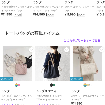
性別タイプ
レディース
ランダ
ランダ
ランダ
ラン
バッグ
／
トートバッグ
＜26春夏新作＞2WAY キルテ
2WAY リボンチャームキルテ
2WAYキルティングミディバ
2WAY
ィングトートバッグ
ィングバニティバッグ
ッグ
ルティ
レディース
¥11,990
¥14,960
¥11,990
¥10,
再入荷
再入荷
再入荷
バッグ
／
トートバッグ
カラー
ピンクベージュ、ライトブルー、
ブラック、アイボリー、ホワイ
ト、シルバー、ピンク、ライトピ
トートバッグの類似アイテム
ンク
このカテゴリーをすべてみる
サイズ
FREE,M
素材
アイボリー・ブラック・ピンク・
ホワイト・ライトグレー・ブル
ー・ピンクベージュ⇒合成皮革
（スムース）
シルバー⇒合成皮革（メタリッ
ク）
ライトピンク・ライトブルー⇒生
¥200ｸｰﾎﾟﾝ
¥200ｸｰﾎﾟﾝ
地
ブラックエナメル⇒合成皮革（エ
ランダ
シップス エニィ
ランダ
ナメル）
【A4対応】2WAY リボンキル
《追加予約》SHIPS any:
2WAY モノグラムデザイントー
商品のお取り扱い方法
ティングトートバッグ
2WAY バイカラー A4 ドロスト
トバッグ
¥11,990
トート バッグ