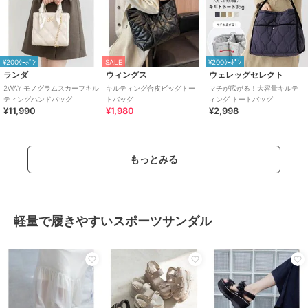
¥200ｸｰﾎﾟﾝ
SALE
¥200ｸｰﾎﾟﾝ
ランダ
ウィングス
ウェレッグセレクト
2WAY モノグラムスカーフキル
キルティング合皮ビッグトー
マチが広がる！大容量キルテ
ティングハンドバッグ
トバッグ
ィング トートバッグ
¥11,990
¥1,980
¥2,998
もっとみる
軽量で履きやすいスポーツサンダル