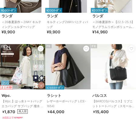
¥200ｸｰﾎﾟﾝ
¥200ｸｰﾎﾟﾝ
¥200ｸｰﾎﾟﾝ
ランダ
ランダ
ランダ
＜26春夏新作＞2WAY キルテ
キルティング2WAYバニティバ
＜26春夏新作＞【22.5-25.5】
ィングショルダーバッグ
ッグ
モノグラムリボンボリューム
¥9,900
¥9,900
¥14,960
スポーツサンダル
PR
PR
PR
まとめ割
¥2888ｸｰﾎﾟﾝ
Wpc.
ラシット
バルコス
【Wpc.】はっ水トートバッグ
レザーホーボーバッグ L(CE-
【BARCOS/バルコス】リブニ
エコバッグ サブバッグ 撥水 コ
1654)
ットトートバッグ（スモール
ンパクト かわいい レディース
サイズ）
1,870
44,000
15,400
再入荷
¥
¥
¥
2点以上で10%OFF