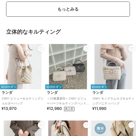
もっとみる
立体的なキルティング
¥200ｸｰﾎﾟﾝ
¥200ｸｰﾎﾟﾝ
¥200ｸｰﾎﾟﾝ
ランダ
ランダ
ランダ
2WAY ビジューキルティングシ
＜26春夏新作＞2WAY ビジュ
2WAY モノグラムロゴキルティ
ョルダーバッグ
ーパーツキルティングハンド
ングバニティバッグ
¥13,970
¥12,980
¥11,990
バッグ
再入荷