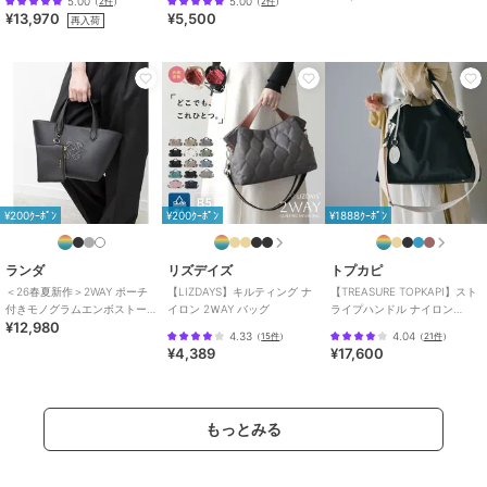
5.00
5.00
（
2件
）
（
2件
）
特徴
バッグ
¥13,970
¥5,500
再入荷
合成皮革/人工皮革
/
無地
/
小(幅
20cm以下)
/
パーティー・結婚
式・二次会
/
カジュアル
/
セレ
モニー・入学式・卒業式
/
2WAY
以上
トートバッグ
合成皮革/人工皮革
/
無地
/
小(幅
20cm以下)
/
パーティー・結婚
¥200ｸｰﾎﾟﾝ
¥200ｸｰﾎﾟﾝ
¥1888ｸｰﾎﾟﾝ
式・二次会
/
カジュアル
/
セレ
モニー・入学式・卒業式
/
2WAY
以上
ランダ
リズデイズ
トプカピ
＜26春夏新作＞2WAY ポーチ
【LIZDAYS】キルティング ナ
【TREASURE TOPKAPI】スト
原産国
中国製
付きモノグラムエンボストー
イロン 2ＷAY バッグ
ライプハンドル ナイロン
¥12,980
トバッグ
2way トートバッグ A4対応
4.33
4.04
（
15件
）
（
21件
）
¥4,389
¥17,600
もっとみる