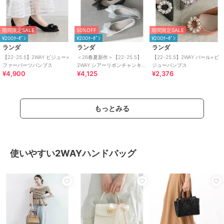
期間限定SALE
50%OFF
期間限定SALE
¥200ｸｰﾎﾟﾝ
¥200ｸｰﾎﾟﾝ
¥200ｸｰﾎﾟﾝ
ランダ
ランダ
ランダ
【22-25.5】2WAY ビジュー×
＜26春夏新作＞【22-25.5】
【22-25.5】2WAY パール×ビ
ファーパーツパンプス
2WAY シアーリボンチャンキー
ジューパンプス
¥4,900
¥4,125
¥2,376
ヒールパンプス
もっとみる
使いやすい2WAYハンドバッグ