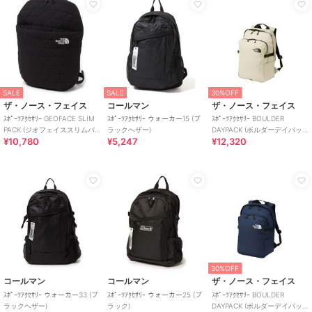
SALE
SALE
30%OFF
ザ・ノース・フェイス
コールマン
ザ・ノース・フェイス
ｽﾎﾟｰﾂｱｸｾｻﾘｰ GEOFACE SLIM
ｽﾎﾟｰﾂｱｸｾｻﾘｰ ウォーカー15 (ブ
ｽﾎﾟｰﾂｱｸｾｻﾘｰ BOULDER
PACK (ジオフェイススリムパ
ラックヘザー)
DAYPACK (ボルダーデイパッ
¥10,780
¥5,247
¥12,320
ック)
ク)
30%OFF
コールマン
コールマン
ザ・ノース・フェイス
ｽﾎﾟｰﾂｱｸｾｻﾘｰ ウォーカー33 (ブ
ｽﾎﾟｰﾂｱｸｾｻﾘｰ ウォーカー25 (ブ
ｽﾎﾟｰﾂｱｸｾｻﾘｰ BOULDER
ラックヘザー)
ラック)
DAYPACK (ボルダーデイパッ