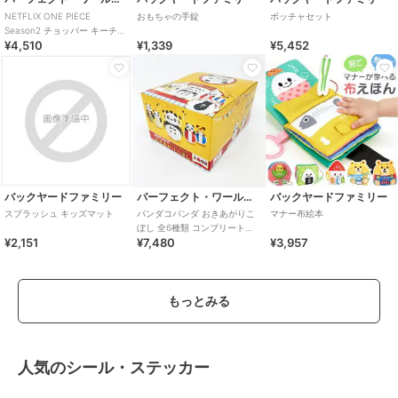
NETFLIX ONE PIECE
おもちゃの手錠
ボッチャセット
Season2 チョッパー キーチェ
¥4,510
¥1,339
¥5,452
ーンマスコット ワンピース
バックヤードファミリー
パーフェクト・ワールド・トーキョー
バックヤードファミリー
スプラッシュ キッズマット
パンダコパンダ おきあがりこ
マナー布絵本
ぼし 全6種類 コンプリート
¥2,151
¥7,480
¥3,957
BOX
もっとみる
人気のシール・ステッカー