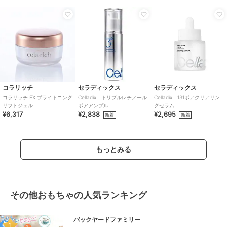
コラリッチ
セラディックス
セラディックス
コラリッチ EX ブライトニング
Celladix トリプルレチノール
Celladix 131ポアクリアリン
リフトジェル
ポアアンプル
グセラム
¥6,317
¥2,838
¥2,695
新着
新着
もっとみる
その他おもちゃの人気ランキング
バックヤードファミリー