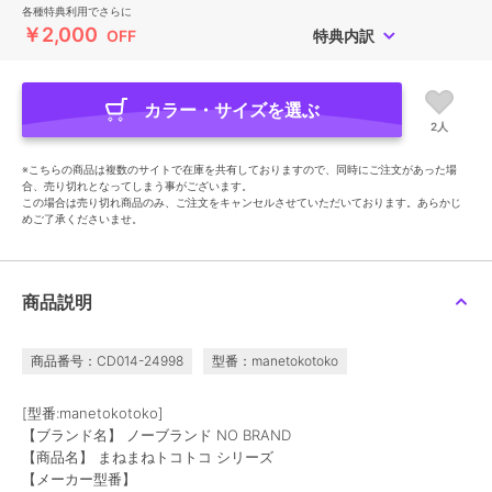
各種特典利用でさらに
￥2,000
OFF
特典内訳
カラー・サイズを選ぶ
2人
※こちらの商品は複数のサイトで在庫を共有しておりますので、同時にご注文があった場
合、売り切れとなってしまう事がございます。
この場合は売り切れ商品のみ、ご注文をキャンセルさせていただいております。あらかじ
めご了承くださいませ。
商品説明
商品番号：CD014-24998
型番：manetokotoko
[型番:manetokotoko]
【ブランド名】 ノーブランド NO BRAND
【商品名】 まねまねトコトコ シリーズ
【メーカー型番】