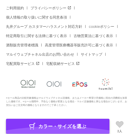
ご利用規約
プライバシーポリシー
個人情報の取り扱いに関する同意条項
丸井グループ カスタマーハラスメント対応方針
cookieポリシー
特定商取引に関する法律に基づく表示
古物営業法に基づく表示
酒類販売管理者標識
高度管理医療機器等販売許可に基づく表示
マルイウェブチャネル出店のお問い合わせ
サイトマップ
宅配買取サービス
宅配収納サービス
※セール商品の比較対象価格はマルイウェブチャネル旧価格、またはメーカー希望小売価格に現在の消費税を加算
した価格です。※セール期間中、予告なく価格が変更となる場合・マルイ店舗価格と異なる場合がございます。お
支払いはご注文時の価格となりますのでご了承ください。
カラー・サイズを選ぶ
Copyright All Rights Reserved. MARUI Co., Ltd
2人