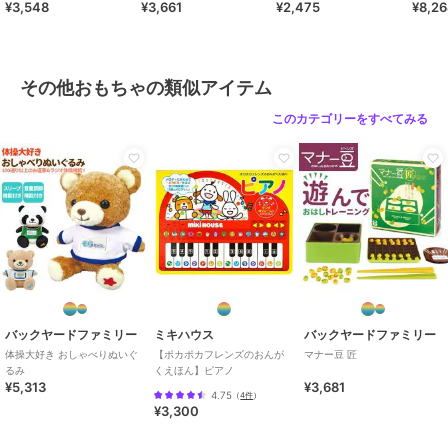
¥3,548
¥3,661
¥2,475
¥8,2
き kitpas kitpas for
商品カテゴリ
ホビー・ゲーム
／
その他おもち
ゃ
カラー
ミケネコ、黒豆シバ、トイプード
ル、豆シバ
その他おもちゃの類似アイテム
サイズ
ぬいぐるみ
このカテゴリーをすべてみる
バックヤードファミリー
ミキハウス
バックヤードファミリー
体操大好き おしゃべりぬいぐ
【ポカポカフレンズのおんが
マナー豆 匠
るみ
くえほん】ピアノ
¥5,313
¥3,681
4.75
（
4件
）
¥3,300