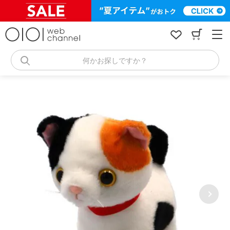
コ
ン
テ
ン
ツ
へ
何かお探しですか？
ス
キ
ッ
プ