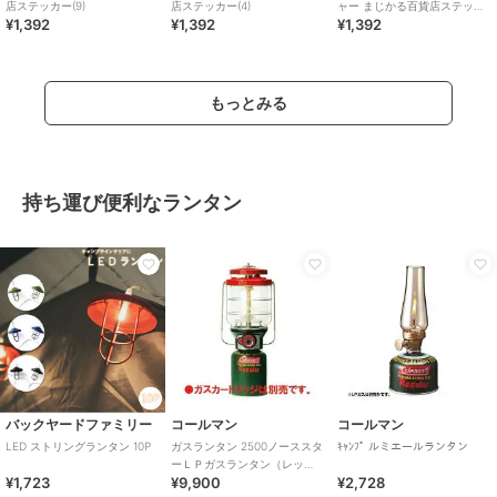
店ステッカー(9)
店ステッカー(4)
ャー まじかる百貨店ステッカ
¥1,392
¥1,392
¥1,392
ー(1)
もっとみる
持ち運び便利なランタン
バックヤードファミリー
コールマン
コールマン
LED ストリングランタン 10P
ガスランタン 2500ノーススタ
ｷｬﾝﾌﾟ ルミエールランタン
ーＬＰガスランタン（レッ
¥1,723
¥9,900
¥2,728
ド）