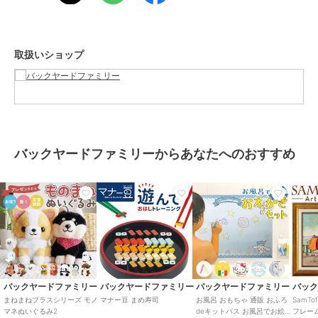
生じる場合がございます。あらかじめご了承ください。
【重量】
約170g（※トイプードルの重量です。）
取扱いショップ
【注意点】
[対象年齢]6歳以上※乾電池は別売りです。お取り扱いの際は、商品や
パッケージなどに記載されている品質表示、アテンションタグ、ご使
用上の注意事項などを必ずご確認下さい。本来の目的以外にはご使用
にならないで下さい。カメラやモニターの性質により、画像と実物の
色の違いがある場合がございますのでご理解願います。
【ご利用シーン】
バックヤードファミリーからあなたへのおすすめ
プレゼント 贈り物 ギフト お返し 引っ越し祝い 新生活 お祝い 内祝い
まねまねトコトコ ぬいぐるみ おしゃぺり 通販 まねまね トコトコ ま
ねまねぬいぐるみ 歩いてまねまね 歩いてモノマネ おもちゃ ものまね
モノマネ 人形 歩く しゃべる 動く かわいい グッズ オスト ギフト
この商品は、不良品のみ返品を承ります
ブランド
バックヤードファミリー
バックヤードファミリー
バックヤードファミリー
バックヤードファミリー
バッ
まねまねプラスシリーズ モノ
マナー豆 まめ寿司
お風呂 おもちゃ 通販 おふろ
SamT
ショップ
バックヤードファミリー
マネぬいぐるみ2
deキットパス お風呂でお絵か
フレー