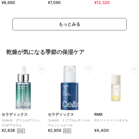
¥8,690
¥7,590
¥12,320
ク)
もっとみる
乾燥が気になる季節の保湿ケア
セラディックス
セラディックス
RMK
Celladix グリシルグリシン
Celladix トリプルレチノール
Wトリートメントオイル
3.0ポアセラム
ウォッシュピール
¥2,838
¥2,959
¥4,400
新着
新着