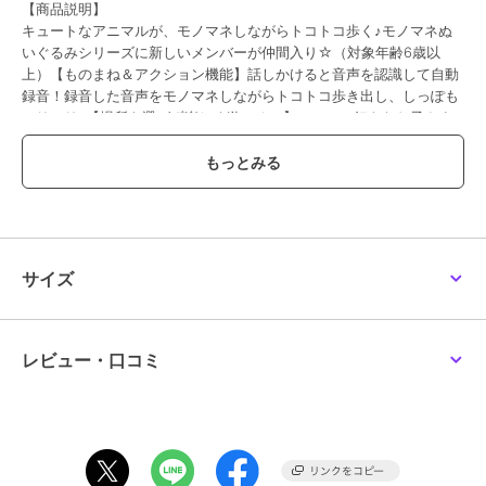
【商品説明】
キュートなアニマルが、モノマネしながらトコトコ歩く♪モノマネぬ
いぐるみシリーズに新しいメンバーが仲間入り☆（対象年齢6歳以
上）【ものまね＆アクション機能】話しかけると音声を認識して自動
録音！録音した音声をモノマネしながらトコトコ歩き出し、しっぽも
フリフリ♪【場所を選ばず楽しく遊べる！】アニマル好きなお子さま
はもちろん、ペットを飼うのが難しいご家庭にもおすすめ。別売りの
単4アルカリ乾電池2本使用。【ぬいぐるみのような、ふんわりシルエ
ット】思わず触れたくなる、ふわふわ柔らかな質感。お子さまが抱き
かかえやすいコンパクトサイズで、置いておくだけでも癒やされるア
イテム。【ギフトにぴったり】ウインドウBOX入りでなので、お誕生
日やクリスマスのプレゼントに最適◎お気に入りの子を見つけて、新
しい家族に！
サイズ
【素材】
[本体]ポリエステル
[目玉・鼻]PS
[電池BOX]ABS
レビュー・口コミ
【生産国】 中国
【サイズ】
[縦]約12cm～約14cm／[横]約7cm～約10cm
[奥行]約12cm～約14cm
※種類によって大きさが若干異なります。
※サイズは当店平置き実寸サイズです。実際の商品とは多少の誤差が