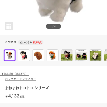
1/14
ミケネコ
ぬいぐるみ
残り1点
不良品以外【返品不可】
バックヤードファミリー
まねまねトコトコ シリーズ
4,132
￥
税込