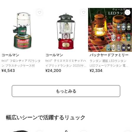
コールマン
コールマン
バックヤードファミリー
ｷｬﾝﾌﾟ フロンティア PZランタ
ｷｬﾝﾌﾟ クリスマスリミテッドハ
ランタン 通販 LEDランタン
ン プラスチックケース付
イブリッドランタン 2025(サ
LEDフェーリアランタン 電池
¥4,543
¥24,200
¥2,334
ンタクロースエディション)
式 LED インテリア 照明 持ち
運び
もっとみる
幅広いシーンで活躍するリュック