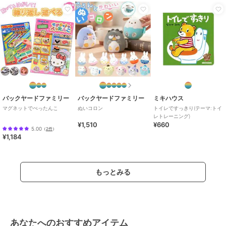
バックヤードファミリー
バックヤードファミリー
ミキハウス
マグネットでぺったんこ
ぬいコロン
トイレですっきり(テーマ:トイ
レトレーニング)
¥1,510
¥660
5.00
（
2件
）
¥1,184
もっとみる
あなたへのおすすめアイテム