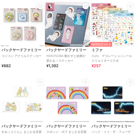
期間限定SALE
バックヤードファミリー
バックヤードファミリー
ミファ
コジコジ アクリルステッカー
NEKONOBA 動かすと絵柄が
myfa デコレーションシール
変わる！ステッカー
クリエイターコラボ
¥882
¥1,392
¥257
バックヤードファミリー
バックヤードファミリー
バックヤードファミリー
すみっコぐらし まじかる百貨
スポンジ・ボブ まじかる百貨
バック・トゥ・ザ・フューチ