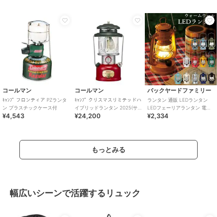
コールマン
コールマン
バックヤードファミリー
ｷｬﾝﾌﾟ フロンティア PZランタ
ｷｬﾝﾌﾟ クリスマスリミテッドハ
ランタン 通販 LEDランタン
ン プラスチックケース付
イブリッドランタン 2025(サ
LEDフェーリアランタン 電池
¥4,543
¥24,200
¥2,334
ンタクロースエディション)
式 LED インテリア 照明 持ち
運び
もっとみる
幅広いシーンで活躍するリュック