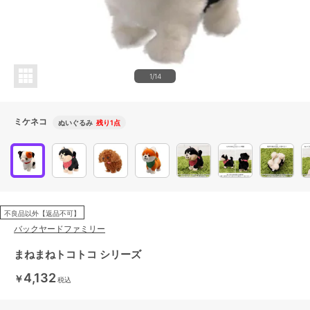
1/14
ミケネコ
ぬいぐるみ
残り1点
不良品以外【返品不可】
バックヤードファミリー
まねまねトコトコ シリーズ
4,132
￥
税込