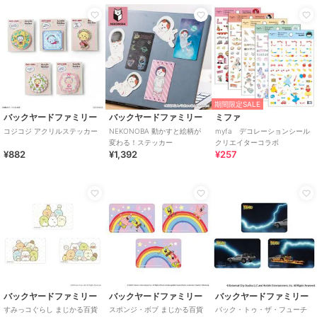
期間限定SALE
バックヤードファミリー
バックヤードファミリー
ミファ
コジコジ アクリルステッカー
NEKONOBA 動かすと絵柄が
myfa デコレーションシール
変わる！ステッカー
クリエイターコラボ
¥882
¥1,392
¥257
バックヤードファミリー
バックヤードファミリー
バックヤードファミリー
すみっコぐらし まじかる百貨
スポンジ・ボブ まじかる百貨
バック・トゥ・ザ・フューチ