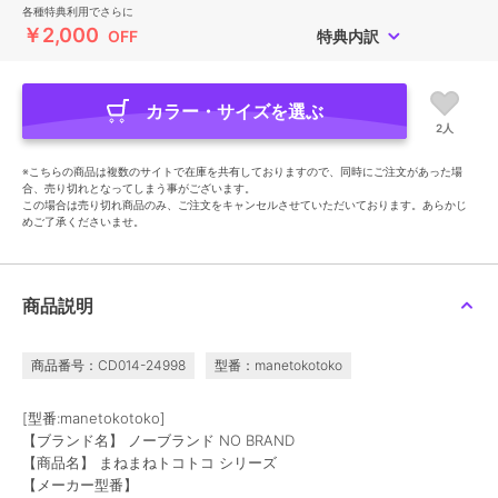
各種特典利用でさらに
￥2,000
OFF
特典内訳
カラー・サイズを選ぶ
2人
※こちらの商品は複数のサイトで在庫を共有しておりますので、同時にご注文があった場
合、売り切れとなってしまう事がございます。
この場合は売り切れ商品のみ、ご注文をキャンセルさせていただいております。あらかじ
めご了承くださいませ。
商品説明
商品番号：CD014-24998
型番：manetokotoko
[型番:manetokotoko]
【ブランド名】 ノーブランド NO BRAND
【商品名】 まねまねトコトコ シリーズ
【メーカー型番】