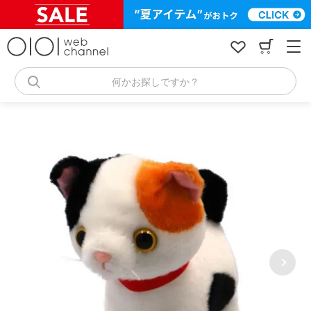
コ
ン
テ
ン
ツ
へ
何かお探しですか？
ス
キ
ッ
プ