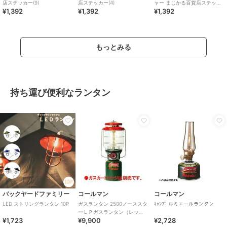
店ステッカー(9)
店ステッカー(4)
ャー まじかる百貨店ステッカ
¥1,392
¥1,392
¥1,392
ー(1)
もっとみる
持ち運び便利なランタン
バックヤードファミリー
コールマン
コールマン
LED ストリングランタン 10P
ガスランタン 2500ノーススタ
ｷｬﾝﾌﾟ ルミエールランタン
ーＬＰガスランタン（レッ
¥1,723
¥9,900
¥2,728
ド）