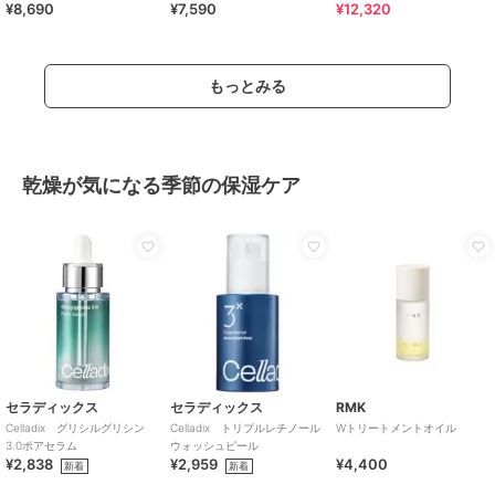
¥8,690
¥7,590
¥12,320
ク)
もっとみる
乾燥が気になる季節の保湿ケア
セラディックス
セラディックス
RMK
Celladix グリシルグリシン
Celladix トリプルレチノール
Wトリートメントオイル
3.0ポアセラム
ウォッシュピール
¥2,838
¥2,959
¥4,400
新着
新着