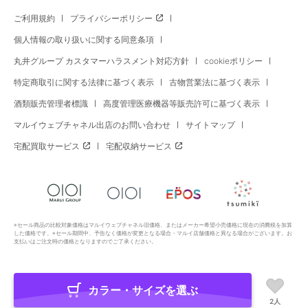
ご利用規約
プライバシーポリシー
個人情報の取り扱いに関する同意条項
丸井グループ カスタマーハラスメント対応方針
cookieポリシー
特定商取引に関する法律に基づく表示
古物営業法に基づく表示
酒類販売管理者標識
高度管理医療機器等販売許可に基づく表示
マルイウェブチャネル出店のお問い合わせ
サイトマップ
宅配買取サービス
宅配収納サービス
※セール商品の比較対象価格はマルイウェブチャネル旧価格、またはメーカー希望小売価格に現在の消費税を加算
した価格です。※セール期間中、予告なく価格が変更となる場合・マルイ店舗価格と異なる場合がございます。お
支払いはご注文時の価格となりますのでご了承ください。
カラー・サイズを選ぶ
Copyright All Rights Reserved. MARUI Co., Ltd
2人