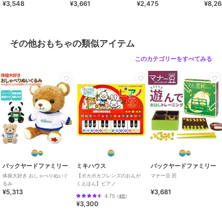
¥3,548
¥3,661
¥2,475
¥8,2
き kitpas kitpas for
商品カテゴリ
ホビー・ゲーム
／
その他おもち
ゃ
カラー
ミケネコ、黒豆シバ、トイプード
ル、豆シバ
その他おもちゃの類似アイテム
サイズ
ぬいぐるみ
このカテゴリーをすべてみる
バックヤードファミリー
ミキハウス
バックヤードファミリー
体操大好き おしゃべりぬいぐ
【ポカポカフレンズのおんが
マナー豆 匠
るみ
くえほん】ピアノ
¥5,313
¥3,681
4.75
（
4件
）
¥3,300