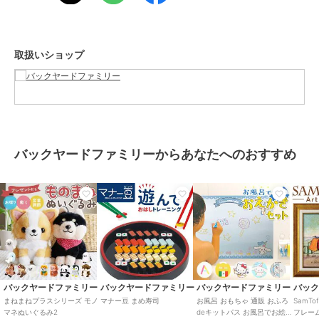
生じる場合がございます。あらかじめご了承ください。
【重量】
約170g（※トイプードルの重量です。）
取扱いショップ
【注意点】
[対象年齢]6歳以上※乾電池は別売りです。お取り扱いの際は、商品や
パッケージなどに記載されている品質表示、アテンションタグ、ご使
用上の注意事項などを必ずご確認下さい。本来の目的以外にはご使用
にならないで下さい。カメラやモニターの性質により、画像と実物の
色の違いがある場合がございますのでご理解願います。
【ご利用シーン】
バックヤードファミリーからあなたへのおすすめ
プレゼント 贈り物 ギフト お返し 引っ越し祝い 新生活 お祝い 内祝い
まねまねトコトコ ぬいぐるみ おしゃぺり 通販 まねまね トコトコ ま
ねまねぬいぐるみ 歩いてまねまね 歩いてモノマネ おもちゃ ものまね
モノマネ 人形 歩く しゃべる 動く かわいい グッズ オスト ギフト
この商品は、不良品のみ返品を承ります
ブランド
バックヤードファミリー
バックヤードファミリー
バックヤードファミリー
バックヤードファミリー
バッ
まねまねプラスシリーズ モノ
マナー豆 まめ寿司
お風呂 おもちゃ 通販 おふろ
SamT
ショップ
バックヤードファミリー
マネぬいぐるみ2
deキットパス お風呂でお絵か
フレー