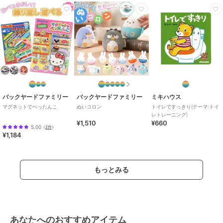
バックヤードファミリー
バックヤードファミリー
ミキハウス
マグネットでぺったんこ
ぬいコロン
トイレですっきり(テーマ:トイ
レトレーニング)
¥1,510
¥660
5.00
（
2件
）
¥1,184
もっとみる
あなたへのおすすめアイテム