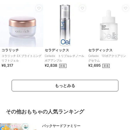
コラリッチ
セラディックス
セラディックス
コラリッチ EX ブライトニング
Celladix トリプルレチノール
Celladix 131ポアクリアリン
リフトジェル
ポアアンプル
グセラム
¥6,317
¥2,838
¥2,695
新着
新着
もっとみる
その他おもちゃの人気ランキング
バックヤードファミリー