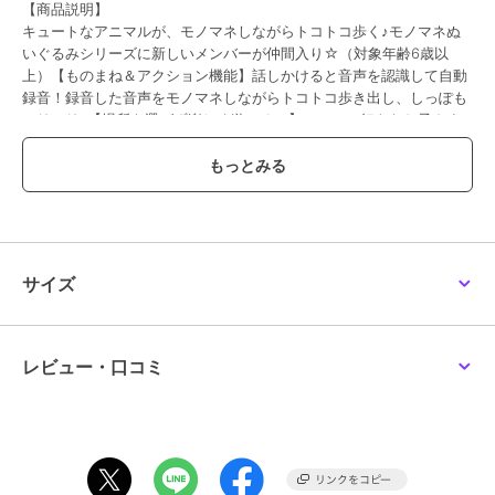
【商品説明】
キュートなアニマルが、モノマネしながらトコトコ歩く♪モノマネぬ
いぐるみシリーズに新しいメンバーが仲間入り☆（対象年齢6歳以
上）【ものまね＆アクション機能】話しかけると音声を認識して自動
録音！録音した音声をモノマネしながらトコトコ歩き出し、しっぽも
フリフリ♪【場所を選ばず楽しく遊べる！】アニマル好きなお子さま
はもちろん、ペットを飼うのが難しいご家庭にもおすすめ。別売りの
単4アルカリ乾電池2本使用。【ぬいぐるみのような、ふんわりシルエ
ット】思わず触れたくなる、ふわふわ柔らかな質感。お子さまが抱き
かかえやすいコンパクトサイズで、置いておくだけでも癒やされるア
イテム。【ギフトにぴったり】ウインドウBOX入りでなので、お誕生
日やクリスマスのプレゼントに最適◎お気に入りの子を見つけて、新
しい家族に！
サイズ
【素材】
[本体]ポリエステル
[目玉・鼻]PS
[電池BOX]ABS
レビュー・口コミ
【生産国】 中国
【サイズ】
[縦]約12cm～約14cm／[横]約7cm～約10cm
[奥行]約12cm～約14cm
※種類によって大きさが若干異なります。
※サイズは当店平置き実寸サイズです。実際の商品とは多少の誤差が