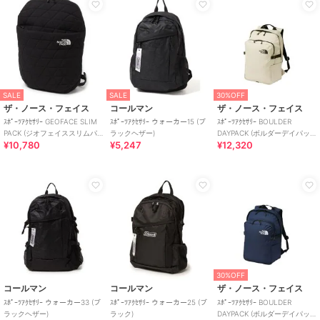
SALE
SALE
30%OFF
ザ・ノース・フェイス
コールマン
ザ・ノース・フェイス
ｽﾎﾟｰﾂｱｸｾｻﾘｰ GEOFACE SLIM
ｽﾎﾟｰﾂｱｸｾｻﾘｰ ウォーカー15 (ブ
ｽﾎﾟｰﾂｱｸｾｻﾘｰ BOULDER
PACK (ジオフェイススリムパ
ラックヘザー)
DAYPACK (ボルダーデイパッ
¥10,780
¥5,247
¥12,320
ック)
ク)
30%OFF
コールマン
コールマン
ザ・ノース・フェイス
ｽﾎﾟｰﾂｱｸｾｻﾘｰ ウォーカー33 (ブ
ｽﾎﾟｰﾂｱｸｾｻﾘｰ ウォーカー25 (ブ
ｽﾎﾟｰﾂｱｸｾｻﾘｰ BOULDER
ラックヘザー)
ラック)
DAYPACK (ボルダーデイパッ