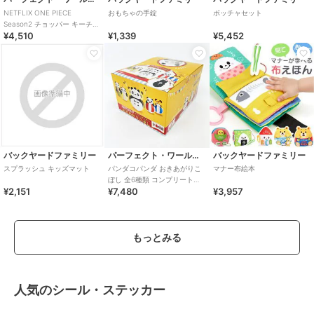
NETFLIX ONE PIECE
おもちゃの手錠
ボッチャセット
Season2 チョッパー キーチェ
¥4,510
¥1,339
¥5,452
ーンマスコット ワンピース
バックヤードファミリー
パーフェクト・ワールド・トーキョー
バックヤードファミリー
スプラッシュ キッズマット
パンダコパンダ おきあがりこ
マナー布絵本
ぼし 全6種類 コンプリート
¥2,151
¥7,480
¥3,957
BOX
もっとみる
人気のシール・ステッカー