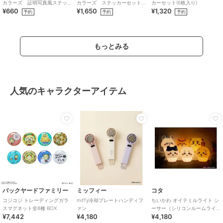
カラーズ 証明写真風ステッ
カラーズ ステッカーセット
カーセット(6枚入り)
¥660
¥1,650
¥1,320
カー (鈴木羽那)
(283プロ ノクチル)
予約
予約
予約
もっとみる
人気のキャラクターアイテム
バックヤードファミリー
ミッフィー
コタ
コジコジ トレーディングガラ
miffy冷却プレートハンディフ
ちいかわ オイテミルライト シ
スマグネット全8種 BOX
ァン
ーサー（シリコンルームライ
¥7,442
¥4,180
¥4,180
ト）