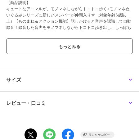
【商品説明】
キュートなアニマルが、モノマネしながらトコトコ歩く♪モノマネぬ
いぐるみシリーズに新しいメンバーが仲間入り☆（対象年齢6歳以
上）【ものまね＆アクション機能】話しかけると音声を認識して自動
録音！録音した音声をモノマネしながらトコトコ歩き出し、しっぽも
フリフリ♪【場所を選ばず楽しく遊べる！】アニマル好きなお子さま
はもちろん、ペットを飼うのが難しいご家庭にもおすすめ。別売りの
単4アルカリ乾電池2本使用。【ぬいぐるみのような、ふんわりシルエ
ット】思わず触れたくなる、ふわふわ柔らかな質感。お子さまが抱き
かかえやすいコンパクトサイズで、置いておくだけでも癒やされるア
イテム。【ギフトにぴったり】ウインドウBOX入りでなので、お誕生
日やクリスマスのプレゼントに最適◎お気に入りの子を見つけて、新
しい家族に！
サイズ
【素材】
[本体]ポリエステル
[目玉・鼻]PS
[電池BOX]ABS
レビュー・口コミ
【生産国】 中国
【サイズ】
[縦]約12cm～約14cm／[横]約7cm～約10cm
[奥行]約12cm～約14cm
※種類によって大きさが若干異なります。
※サイズは当店平置き実寸サイズです。実際の商品とは多少の誤差が