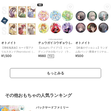
オトメイト
チュウガイコウギョウ (Chugai Mining)
オトメイト
【薄桜鬼真改】カード型アク
【おねがいアイプリ】 トレー
【終遠のヴィルシュ】ランダ
リルスタンド(Reproduce)（ラ
ディングホロ缶バッジ （ラン
ム缶バッジ (香港オリジナル
¥1,500
¥660
¥500
ンダム全6種）
ダム全6種）
ver.)（ランダム全6種）
予約
もっとみる
その他おもちゃの人気ランキング
バックヤードファミリー