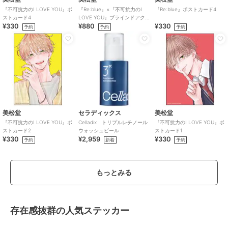
『不可抗力のI LOVE YOU』ポ
『Re:blue』×『不可抗力のI
『Re:blue』ポストカード4
ストカード4
LOVE YOU』ブラインドアク
¥330
¥880
¥330
リルキーホルダー（全6種）
予約
予約
予約
美松堂
セラディックス
美松堂
『不可抗力のI LOVE YOU』ポ
Celladix トリプルレチノール
『不可抗力のI LOVE YOU』ポ
ストカード2
ウォッシュピール
ストカード1
¥330
¥2,959
¥330
予約
新着
予約
もっとみる
存在感抜群の人気ステッカー