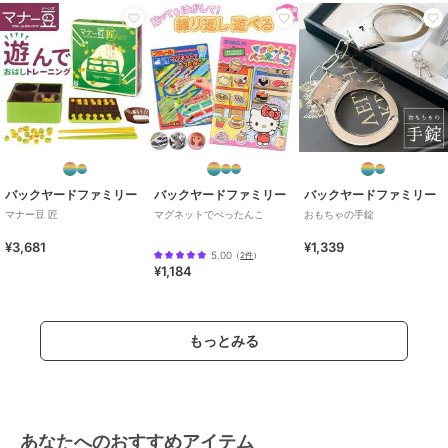
バックヤードファミリー
バックヤードファミリー
バックヤードファミリー
マナー豆 匠
マグネットでぺったんこ
おもちゃの手錠
¥3,681
¥1,339
5.00
（
2件
）
¥1,184
もっとみる
あなたへのおすすめアイテム