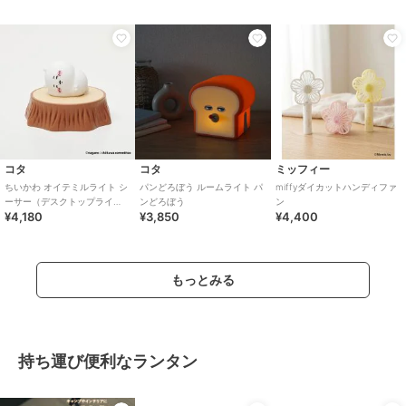
コタ
コタ
ミッフィー
ちいかわ オイテミルライト シ
パンどろぼう ルームライト パ
miffyダイカットハンディファ
ーサー（デスクトップライ
ンどろぼう
ン
¥4,180
¥3,850
¥4,400
ト）
もっとみる
持ち運び便利なランタン