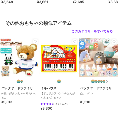
¥3,548
¥3,661
¥2,685
¥3,68
商品カテゴリ
ホビー・ゲーム
／
その他おもち
ゃ
カラー
黒豆シバ、トイプードル、ミケネ
コ、豆シバ
その他おもちゃの類似アイテム
サイズ
ぬいぐるみ
このカテゴリーをすべてみる
バックヤードファミリー
ミキハウス
バックヤードファミリー
体操大好き おしゃべりぬいぐ
【ポカポカフレンズのおんが
ぬいコロン
るみ
くえほん】ピアノ
¥5,313
¥1,510
4.75
（
4件
）
¥3,300