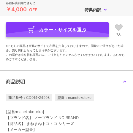
各種特典利用でさらに
￥4,000
OFF
特典内訳
カラー・サイズを選ぶ
2人
※こちらの商品は複数のサイトで在庫を共有しておりますので、同時にご注文があった場
合、売り切れとなってしまう事がございます。
この場合は売り切れ商品のみ、ご注文をキャンセルさせていただいております。あらかじ
めご了承くださいませ。
商品説明
商品番号：CD014-24998
型番：manetokotoko
[型番:manetokotoko]
【ブランド名】 ノーブランド NO BRAND
【商品名】 まねまねトコトコ シリーズ
【メーカー型番】