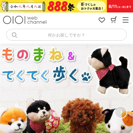
コ
ン
テ
ン
ツ
へ
何かお探しですか？
ス
キ
ッ
プ