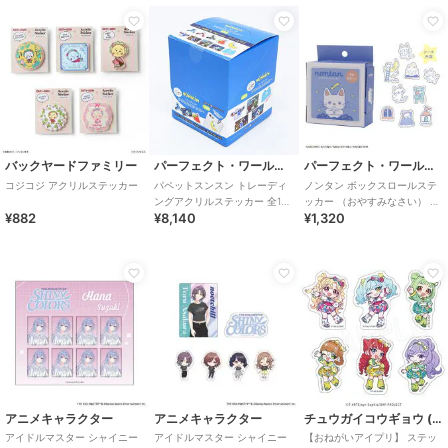
バックヤードファミリー
パーフェクト・ワールド・トーキョー
パーフェクト・ワールド・トーキョー
コジコジ アクリルステッカー
パペットスンスン トレーディ
ノンタン ボックスロールステ
ングアクリルステッカー 全10
ッカー （おやすみなさい） シ
¥882
¥8,140
¥1,320
種 コンプリートBOX
ール 9柄90ピース 絵本
アニメキャラクター
アニメキャラクター
チュウガイコウギョウ (Chugai Mining)
アイドルマスター シャイニー
アイドルマスター シャイニー
【おねがいアイプリ】 ステッ