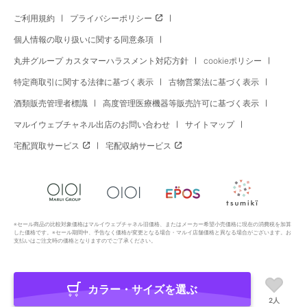
ご利用規約
プライバシーポリシー
個人情報の取り扱いに関する同意条項
丸井グループ カスタマーハラスメント対応方針
cookieポリシー
特定商取引に関する法律に基づく表示
古物営業法に基づく表示
酒類販売管理者標識
高度管理医療機器等販売許可に基づく表示
マルイウェブチャネル出店のお問い合わせ
サイトマップ
宅配買取サービス
宅配収納サービス
※セール商品の比較対象価格はマルイウェブチャネル旧価格、またはメーカー希望小売価格に現在の消費税を加算
した価格です。※セール期間中、予告なく価格が変更となる場合・マルイ店舗価格と異なる場合がございます。お
支払いはご注文時の価格となりますのでご了承ください。
カラー・サイズを選ぶ
Copyright All Rights Reserved. MARUI Co., Ltd
2人