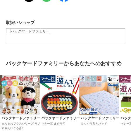
生じる場合がございます。あらかじめご了承ください。
【重量】
約170g（※トイプードルの重量です。）
取扱いショップ
【注意点】
[対象年齢]6歳以上※乾電池は別売りです。お取り扱いの際は、商品や
パッケージなどに記載されている品質表示、アテンションタグ、ご使
用上の注意事項などを必ずご確認下さい。本来の目的以外にはご使用
にならないで下さい。カメラやモニターの性質により、画像と実物の
色の違いがある場合がございますのでご理解願います。
【ご利用シーン】
バックヤードファミリーからあなたへのおすすめ
プレゼント 贈り物 ギフト お返し 引っ越し祝い 新生活 お祝い 内祝い
まねまねトコトコ ぬいぐるみ おしゃぺり 通販 まねまね トコトコ ま
ねまねぬいぐるみ 歩いてまねまね 歩いてモノマネ おもちゃ ものまね
モノマネ 人形 歩く しゃべる 動く かわいい グッズ オスト ギフト
この商品は、不良品のみ返品を承ります
ブランド
バックヤードファミリー
バックヤードファミリー
バックヤードファミリー
バックヤードファミリー
バッ
まねまねプラスシリーズ モノ
マナー豆 まめ寿司
ひんやり敷きパッド
マナー豆
ショップ
バックヤードファミリー
マネぬいぐるみ2