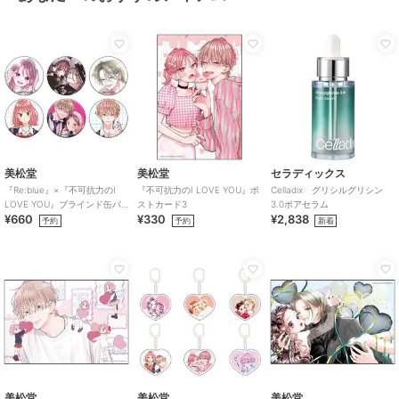
美松堂
美松堂
セラディックス
『Re:blue』×『不可抗力のI
『不可抗力のI LOVE YOU』ポ
Celladix グリシルグリシン
LOVE YOU』ブラインド缶バ
ストカード3
3.0ポアセラム
¥660
¥330
¥2,838
ッジ（全6種）
予約
予約
新着
美松堂
美松堂
美松堂