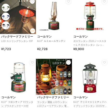
バックヤードファミリー
コールマン
コールマン
LED ストリングランタン 10P
ｷｬﾝﾌﾟ ルミエールランタン
ガスランタン 2500ノーススタ
ーＬＰガスランタン（レッ
¥1,723
¥2,728
¥9,900
ド）
コールマン
バックヤードファミリー
コールマン
ｷｬﾝﾌﾟ フロンティア PZランタ
ランタン 通販 LEDランタン
ｷｬﾝﾌﾟ クリスマスリミテッドハ
ン プラスチックケース付
LEDフェーリアランタン 電池
イブリッドランタン 2025(サ