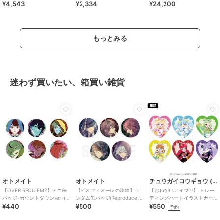
¥4,543
¥2,334
¥24,200
式 LED インテリア 照明 持ち
ンタクロースエディション)
運び
もっとみる
迷わず買いたい、箱買い雑貨
オトメイト
オトメイト
チュウガイコウギョウ (Chugai Mining)
【OVER REQUIEMZ】ミニ缶
【ピオフィオーレの晩鐘】ラ
【おねがいアイプリ】 トレー
バッジ-カウントダウンver-(ラ
ンダム缶バッジ(Reproduce)
ディングハートイラストカー
¥440
¥500
¥550
ンダム全6種)
（ランダム全5種）
ド （ランダム全6種）
予約