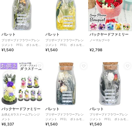
パレット
パレット
バックヤードファミリー
プリザーブドフラワーアレン
プリザーブドフラワーアレン
ノーマルブーケ
ジメント PFEL ボトルモ
ジメント PFEL ボトルモ
¥1,540
¥1,540
¥2,798
ス ローズピンク
ス アイスランドモス マスタ
ード
バックヤードファミリー
パレット
パレット
お供えガラスドームアレンジ
プリザーブドフラワーアレン
プリザーブドフラワーアレン
メント
ジメント PFEL ボトルモ
ジメント PFEL ボトルモ
¥6,337
¥1,540
¥1,540
ス アイスランドモス ネイビ
ス ローズレッド
ーグリーン