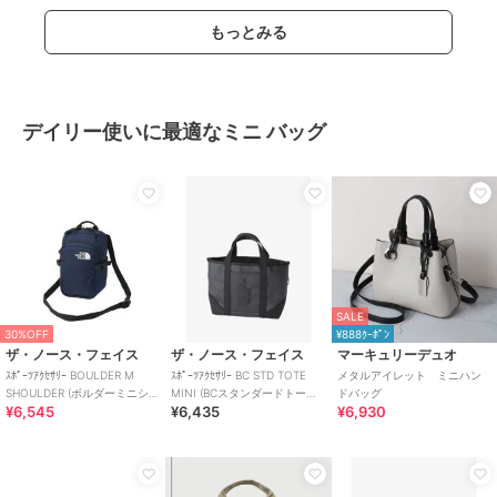
もっとみる
デイリー使いに最適なミニ バッグ
SALE
30%OFF
¥888ｸｰﾎﾟﾝ
ザ・ノース・フェイス
ザ・ノース・フェイス
マーキュリーデュオ
ｽﾎﾟｰﾂｱｸｾｻﾘｰ BOULDER M
ｽﾎﾟｰﾂｱｸｾｻﾘｰ BC STD TOTE
メタルアイレット ミニハン
SHOULDER (ボルダーミニショ
MINI (BCスタンダードトート
ドバッグ
¥6,545
¥6,435
¥6,930
ルダー)
ミニ)