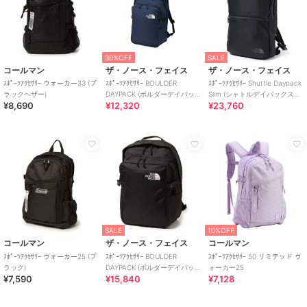
30%OFF
SALE
コールマン
ザ・ノース・フェイス
ザ・ノース・フェイス
ｽﾎﾟｰﾂｱｸｾｻﾘｰ ウォーカー33 (ブ
ｽﾎﾟｰﾂｱｸｾｻﾘｰ BOULDER
ｽﾎﾟｰﾂｱｸｾｻﾘｰ Shuttle Daypack
ラックヘザー)
DAYPACK (ボルダーデイパッ
Slim (シャトルデイパックスリ
¥8,690
¥12,320
¥23,760
ク)
ム)
SALE
10%OFF
コールマン
ザ・ノース・フェイス
コールマン
ｽﾎﾟｰﾂｱｸｾｻﾘｰ ウォーカー25 (ブ
ｽﾎﾟｰﾂｱｸｾｻﾘｰ BOULDER
ｽﾎﾟｰﾂｱｸｾｻﾘｰ 50 リミテッド ウ
ラック)
DAYPACK (ボルダーデイパッ
ォーカー25
¥7,590
¥15,840
¥7,128
ク)