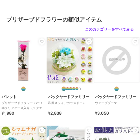
ブランド
バックヤードファミリー
プリザーブドフラワーの類似アイテム
ショップ
バックヤードファミリー
このカテゴリーをすべてみる
商品カテゴリ
ギフト用品
／
プリザーブドフラ
ワー
カラー
ふわり.イエロー、ローズブルー、
ローズピンク、ローズイエロー、
ふわり.ホワイト、ふわり.ライト
ピンク、ふわり.パープル
サイズ
フォトフレーム
パレット
バックヤードファミリー
バックヤードファミリー
プリザーブドフラワー バラ１
和風スフィアガラスドーム
ウェーブブーケ
本クリアケース入り（スクエ
¥1,980
¥2,838
¥3,050
ア）ブライトピンク