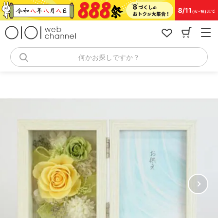
コ
ン
テ
ン
ツ
へ
何かお探しですか？
ス
キ
ッ
プ