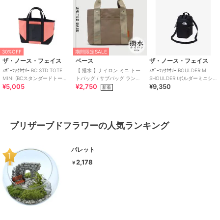
30%OFF
期間限定SALE
ザ・ノース・フェイス
ベース
ザ・ノース・フェイス
ｽﾎﾟｰﾂｱｸｾｻﾘｰ BC STD TOTE
【 撥水 】ナイロン ミニ トー
ｽﾎﾟｰﾂｱｸｾｻﾘｰ BOULDER M
MINI (BCスタンダードトート
トバッグ / サブバッグ ランチ
SHOULDER (ボルダーミニショ
¥5,005
¥2,750
¥9,350
ミニ)
バッグ 仕切り付き
ルダー)
新着
プリザーブドフラワーの人気ランキング
パレット
2,178
￥