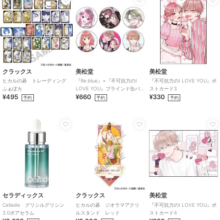
クラックス
美松堂
美松堂
ヒカルの碁 トレーディング
『Re:blue』×『不可抗力のI
『不可抗力のI LOVE YOU』ポ
ふぁぼカ
LOVE YOU』ブラインド缶バ
ストカード3
¥495
¥660
¥330
ッジ（全6種）
予約
予約
予約
セラディックス
クラックス
美松堂
Celladix グリシルグリシン
ヒカルの碁 ジオラマアクリ
『不可抗力のI LOVE YOU』ポ
3.0ポアセラム
ルスタンド レッド
ストカード4