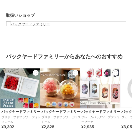
で、お花よりも気軽にプレゼントできる♪
【素材】
取扱いショップ
プリザーブドフラワー、MDF
【生産国】
タイ
【サイズ】
・オープン時
[縦]約15cm／[横]約22cm／[奥行]約6cm
・クローズ時
バックヤードファミリーからあなたへのおすすめ
[縦]約15cm／[横]約11cm／[奥行]約7cm
※サイズは当店計測の実寸サイズです。実際の商品ならびにメーカー
表記サイズとは多少の誤差が生じる場合がございます。あらかじめご
了承ください。
【重量】
約452g
【注意点】
お取り扱いの際は、商品やパッケージなどに記載されている品質表
示、アテンションタグ、ご使用上の注意事項などを必ずご確認下さ
い。
バックヤードファミリー
バックヤードファミリー
バックヤードファミリー
バッ
本来の目的以外にはご使用にならないで下さい。
プリザーブドフラワー フォト
プリザーブドフラワー ガラス
フレームバッグソープフラワ
ウェー
カメラやモニターの性質により、画像と実物の色の違いがある場合が
フレーム
ドーム
ーブーケ
¥9,392
¥2,828
¥2,935
¥3,0
ございますのでご理解願います。