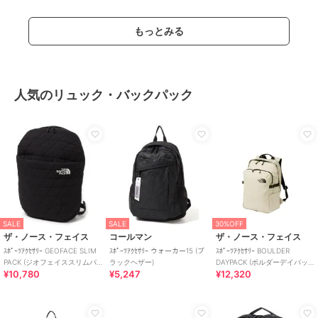
もっとみる
人気のリュック・バックパック
SALE
SALE
30%OFF
ザ・ノース・フェイス
コールマン
ザ・ノース・フェイス
ｽﾎﾟｰﾂｱｸｾｻﾘｰ GEOFACE SLIM
ｽﾎﾟｰﾂｱｸｾｻﾘｰ ウォーカー15 (ブ
ｽﾎﾟｰﾂｱｸｾｻﾘｰ BOULDER
PACK (ジオフェイススリムパ
ラックヘザー)
DAYPACK (ボルダーデイパッ
¥10,780
¥5,247
¥12,320
ック)
ク)