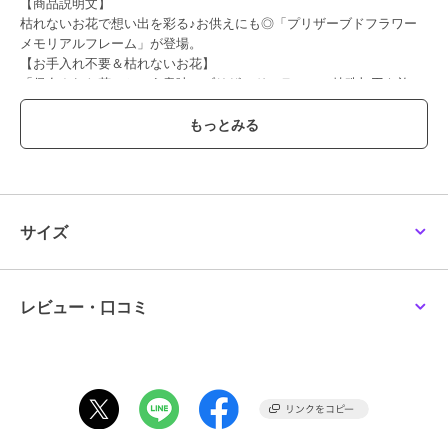
【商品説明文】
枯れないお花で想い出を彩る♪お供えにも◎「プリザーブドフラワー
メモリアルフレーム」が登場。
【お手入れ不要＆枯れないお花】
「保存された花」という意味のブリザードフラワー。特殊加工を施
し、生花の風合いを長期間楽しめる。お手入れ不要なのも嬉しいポイ
ント。
【上品な雰囲気】
色味を落ち着かせたブリザードフラワーと、優しい木目調のＢＯＸ
で、上品な雰囲気に仕上げたアイテム。お供えにも使える落ち着いた
デザイン。
【写真×お花】
サイズ
写真とお花を一緒に飾れるので、お仏壇などに置いても華やかな印
象。フラワーアレンジメントと、フォトフレームが一体なので飾りや
すい。
【インテリアとして】
レビュー・口コミ
おしゃれでシンプルなデザインなので、インテリアとしてリビングな
どに飾るのもＧＯＯＤ。ナチュラルなので、お部屋に溶け込む。
【選べるカラー】
アレンジメントのカラーが選べる！故人のイメージに合ったカラーを
チョイス。ペットのお悔やみにも◎
【贈り物に】
一周忌や法事、お彼岸などの贈り物にもオススメ。お手入れ不要なの