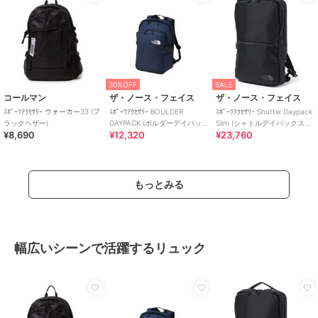
30%OFF
SALE
コールマン
ザ・ノース・フェイス
ザ・ノース・フェイス
ｽﾎﾟｰﾂｱｸｾｻﾘｰ ウォーカー33 (ブ
ｽﾎﾟｰﾂｱｸｾｻﾘｰ BOULDER
ｽﾎﾟｰﾂｱｸｾｻﾘｰ Shuttle Daypack
ラックヘザー)
DAYPACK (ボルダーデイパッ
Slim (シャトルデイパックスリ
¥8,690
¥12,320
¥23,760
ク)
ム)
もっとみる
幅広いシーンで活躍するリュック