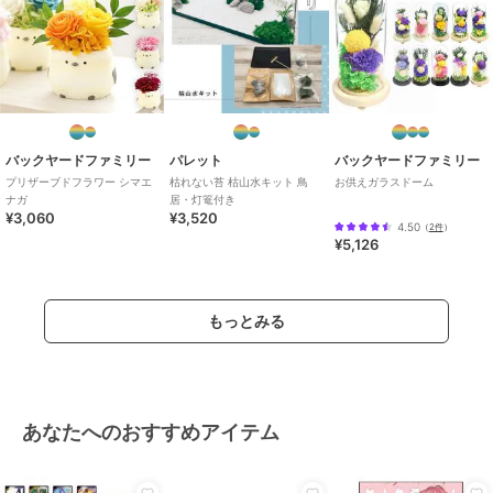
バックヤードファミリー
パレット
バックヤードファミリー
プリザーブドフラワー シマエ
枯れない苔 枯山水キット 鳥
お供えガラスドーム
ナガ
居・灯篭付き
¥3,060
¥3,520
4.50
（
2件
）
¥5,126
もっとみる
あなたへのおすすめアイテム