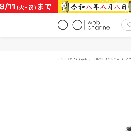
コ
ン
テ
ン
ツ
へ
ス
キ
ッ
プ
マルイウェブチャネル
/
アルテミスキングス
/
ア