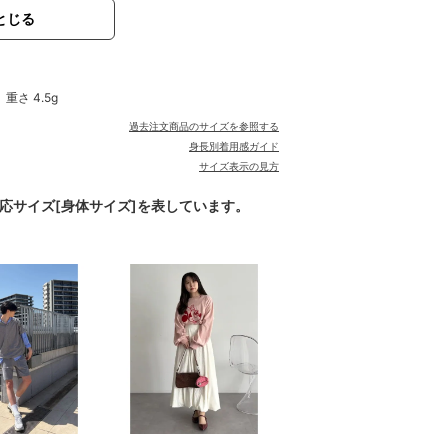
とじる
重さ 4.5g
過去注文商品のサイズを参照する
身長別着用感ガイド
サイズ表示の見方
対応サイズ[身体サイズ]を表しています。