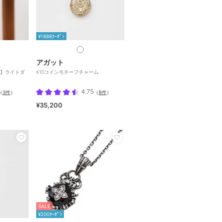
¥1888ｸｰﾎﾟﾝ
アガット
】ライトダ
K10コインモチーフチャーム
4.75
（
3件
）
（
8件
）
¥35,200
SALE
¥200ｸｰﾎﾟﾝ