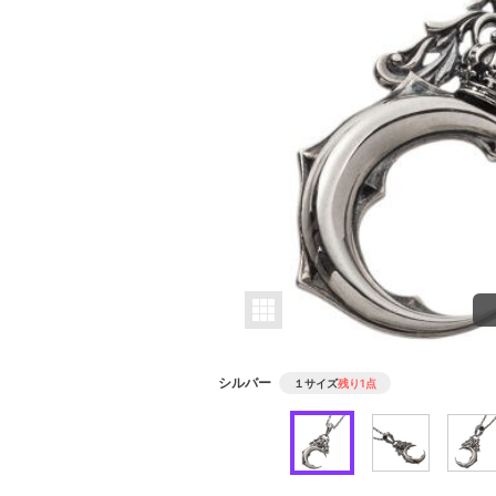
シルバー
１サイズ
残り1点