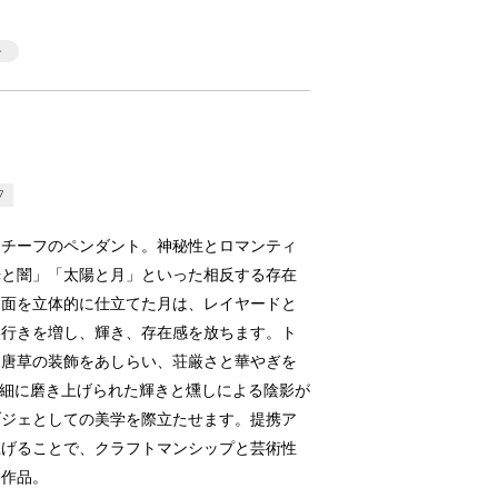
7
モチーフのペンダント。神秘性とロマンティ
光と闇」「太陽と月」といった相反する存在
両面を立体的に仕立てた月は、レイヤードと
奥行きを増し、輝き、存在感を放ちます。ト
と唐草の装飾をあしらい、荘厳さと華やぎを
繊細に磨き上げられた輝きと燻しによる陰影が
ブジェとしての美学を際立たせます。提携ア
上げることで、クラフトマンシップと芸術性
た作品。