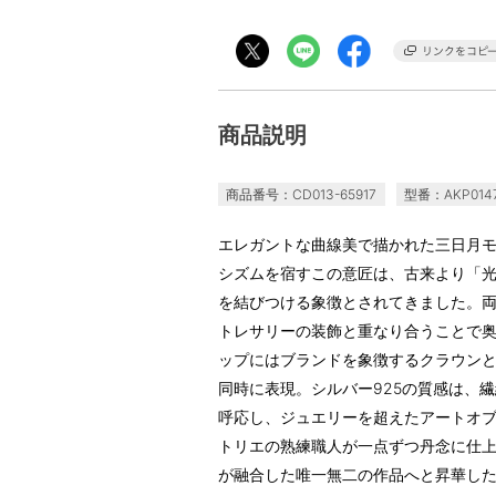
商品説明
商品番号：CD013-65917
型番：AKP014
エレガントな曲線美で描かれた三日月
シズムを宿すこの意匠は、古来より「
を結びつける象徴とされてきました。
トレサリーの装飾と重なり合うことで
ップにはブランドを象徴するクラウン
同時に表現。シルバー925の質感は、
呼応し、ジュエリーを超えたアートオ
トリエの熟練職人が一点ずつ丹念に仕
が融合した唯一無二の作品へと昇華し