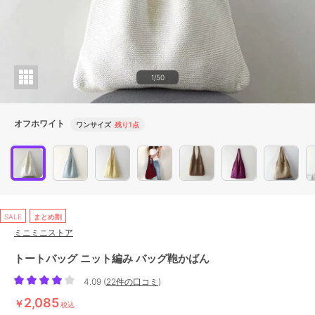
1/50
オフホワイト
ワンサイズ
残り1点
SALE
まとめ割
ミニミニストア
トートバッグ ニット編み バッグ鞄かばん
4.09
(
22件の口コミ
)
2,085
￥
税込