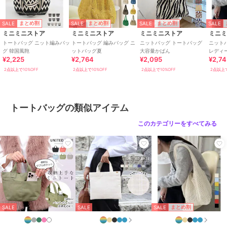
ダークグレー、ラベンダー、ダー
クグリーン、くすみベージュ、ブ
SALE
SALE
SALE
SALE
まとめ割
まとめ割
まとめ割
ラック、くすみブルー、グリー
ミニミニストア
ミニミニストア
ミニミニストア
ミニ
ン、ダークパープル、マスター
トートバッグ ニット編みバッ
トートバッグ 編みバッグ ニ
ニットバッグ トートバッグ
ニット
ド、ミントグリーン、ダークブラ
グ 韓国風鞄
ットバッグ夏
大容量かばん
レディ
ウン、ロイヤルブルー
¥2,225
¥2,764
¥2,095
¥2,7
2点以上で10%OFF
2点以上で10%OFF
2点以上で10%OFF
2点以上で
サイズ
ワンサイズ
素材
ポリエステル
商品のお取り扱い方法
トートバッグの類似アイテム
原産国
中国製
このカテゴリーをすべてみる
SALE
まとめ割
SALE
SALE