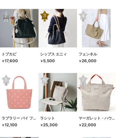
トプカピ
シップス エニィ
フェンネル
17,600
5,500
26,000
￥
￥
￥
ラブラリー バイ フェイラー
ラシット
マーガレット・ハウエル アイデア
12,100
25,300
22,000
￥
￥
￥