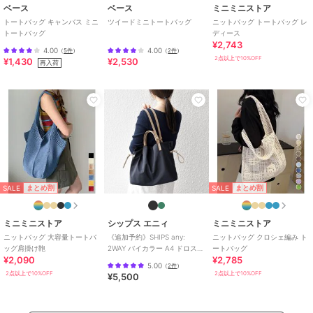
ベース
ベース
ミニミニストア
トートバッグ キャンバス ミニ
ツイードミニトートバッグ
ニットバッグ トートバッグ レ
トートバッグ
ディース
¥2,743
4.00
4.00
（
5件
）
（
2件
）
2点以上で10%OFF
¥1,430
¥2,530
再入荷
SALE
SALE
まとめ割
まとめ割
ミニミニストア
シップス エニィ
ミニミニストア
ニットバッグ 大容量トートバ
《追加予約》SHIPS any:
ニットバッグ クロシェ編み ト
ッグ肩掛け鞄
2WAY バイカラー A4 ドロスト
ートバッグ
¥2,090
¥2,785
トート バッグ
5.00
（
2件
）
2点以上で10%OFF
2点以上で10%OFF
¥5,500