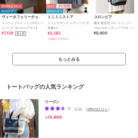
SALE
まとめ割
期間限定SALE
¥200ｸｰﾎﾟﾝ
¥500ｸｰﾎﾟﾝ
ヴィータフェリーチェ
ミニミニストア
コロンビア
リバーシブルメッシュBIGトー
リュックサック レディース 大
撥水 新生活 33L リュック／
トバッグ【aroco/アロコ】
容量A4
Columbia パナシーア33L バッ
¥7,128
¥3,282
¥9,900
クパック 大容量 ／コロンビ
再入荷
2点以上で10%OFF
もっとみる
トートバッグの人気ランキング
ウーヴン
3.50
（
9件の口コミ
）
13,860
￥