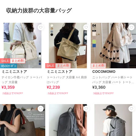
収納力抜群の大容量バッグ
SALE
まとめ割
SALE
まとめ割
まとめ割
¥500ｸｰﾎﾟﾝ
ミニミニストア
ミニミニストア
COCOMOMO
ナイロン巾着バッグ トートバ
トートバッグ 大容量 A4 肩掛
ニットバッグ ハート柄トート
ッグ 大容量
けバッグ
バッグ 大容量 ハート トートバ
¥3,359
¥2,239
¥3,360
ッグ ケーブル編み ハート柄 ニ
ット 鞄
2点以上で10%OFF
2点以上で10%OFF
3点以上で15%OFF