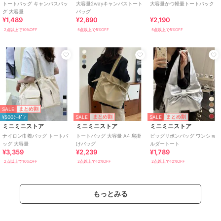
トートバッグ キャンバスバッ
大容量2wayキャンバストート
大容量かつ軽量トートバック
グ 大容量
バッグ
¥1,489
¥2,890
¥2,190
2点以上で10%OFF
5点以上で5%OFF
5点以上で5%OFF
SALE
まとめ割
SALE
SALE
まとめ割
まとめ割
¥500ｸｰﾎﾟﾝ
ミニミニストア
ミニミニストア
ミニミニストア
ナイロン巾着バッグ トートバ
トートバッグ 大容量 A4 肩掛
ビッグリボンバッグ ワンショ
ッグ 大容量
けバッグ
ルダートート
¥3,359
¥2,239
¥1,789
2点以上で10%OFF
2点以上で10%OFF
2点以上で10%OFF
もっとみる