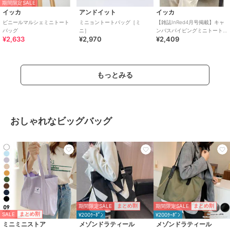
期間限定SALE
イッカ
アンドイット
イッカ
ビニールマルシェミニトート
ミニョントートバッグ［ミ
【雑誌InRed4月号掲載】キャ
バッグ
ニ］
ンバスパイピングミニトート
¥2,633
¥2,970
¥2,409
バッグ
もっとみる
おしゃれなビッグバッグ
期間限定SALE
期間限定SALE
まとめ割
まとめ割
SALE
まとめ割
¥200ｸｰﾎﾟﾝ
¥200ｸｰﾎﾟﾝ
ミニミニストア
メゾンドラティール
メゾンドラティール