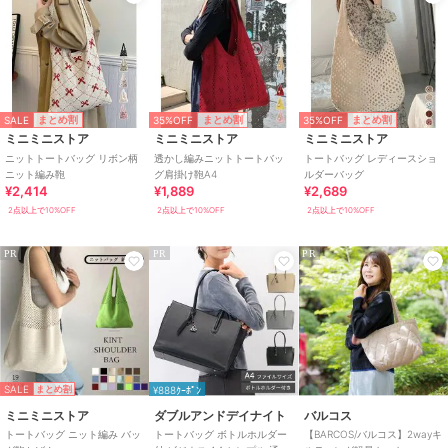
SALE
35%OFF
35%OFF
まとめ割
まとめ割
まとめ割
ミニミニストア
ミニミニストア
ミニミニストア
ニットトートバッグ リボン柄
透かし編みニットトートバッ
トートバッグ レディースショ
ニット編み鞄
グ肩掛け鞄A4
ルダーバッグ
¥2,414
¥1,889
¥2,689
2点以上で10%OFF
2点以上で10%OFF
2点以上で10%OFF
PR
PR
PR
SALE
まとめ割
¥888ｸｰﾎﾟﾝ
ミニミニストア
ダブルアンドデイナイト
バルコス
トートバッグ ニット編み バッ
トートバッグ ボトルホルダー
【BARCOS/バルコス】2wayキ