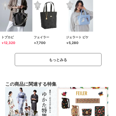
トプカピ
フェイラー
ジェラート ピケ
12,320
7,700
5,280
￥
￥
￥
もっとみる
この商品に関連する特集