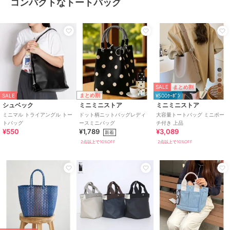
コンパクトなトートバッグ
SALE
まとめ割
まとめ割
SALE
¥500ｸｰﾎﾟﾝ
シュベック
ミニミニストア
ミニミニストア
ミニマル トライアングル トー
ドット柄ニットバッグレディ
大容量トートバッグ ミニポー
トバッグ
ースミニバッグ
チ付き 上品
¥550
¥1,789
¥3,089
新着
2点以上で10%OFF
2点以上で10%OFF