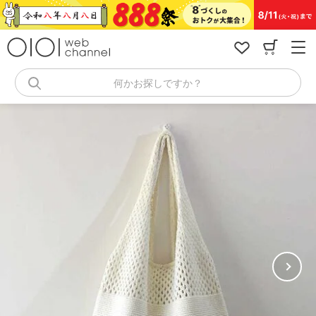
コ
ン
テ
ン
ツ
へ
何かお探しですか？
ス
キ
ッ
プ