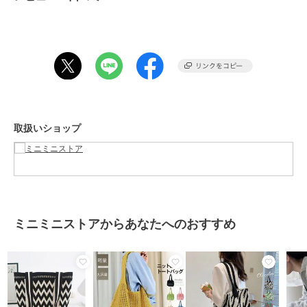
・ペットボトル縦向き（500ml）：〇
重さ：約199g
裏地：なし
内ポケット：なし
生産国：中国
※すべて平置きサイズです（採寸方法違いより、多少の誤差がござい
ますので、ご了承ください）。
※海外輸入品のため、商品の細部仕様は多少異なる場合がございま
取扱いショップ
す。予めご了承の上、ご注文お願い致します。
ブランド
ミニミニストア
ショップ
ミニミニストア
商品カテゴリ
バッグ
／
トートバッグ
ミニミニストアからあなたへのおすすめ
性別タイプ
レディース
バッグ
／
トートバッグ
カラー
オフホワイト、ライトブルー、薄
イエロー、ワインレッド、ライト
ブラウン、パープル、ベージュ、