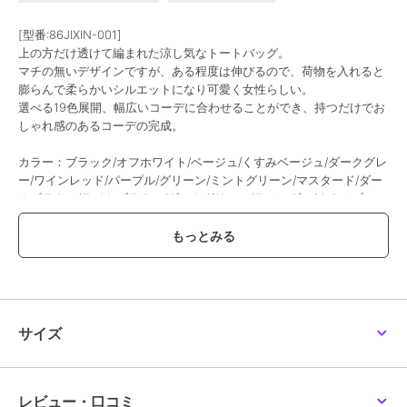
[型番:86JIXIN-001]
上の方だけ透けて編まれた涼し気なトートバッグ。
マチの無いデザインですが、ある程度は伸びるので、荷物を入れると
膨らんで柔らかいシルエットになり可愛く女性らしい。
選べる19色展開、幅広いコーデに合わせることができ、持つだけでお
しゃれ感のあるコーデの完成。
カラー：ブラック/オフホワイト/ベージュ/くすみベージュ/ダークグレ
ー/ワインレッド/パープル/グリーン/ミントグリーン/マスタード/ダー
クブラウン/ライトブラウン/ダークグリーン/ラベンダー/くすみブル
ー/ロイヤルブルー/薄イエロー/ライトブルー/ダークパープル
サイズ：
高さ:約33cm 上横幅:約39cm 底横幅:約38cm 持ち手高さ:約19cm 持
ち手長さ:約52cm（調節不可、取り外し不可）
■収納について
・A4対応（22×31cm)：〇
・ipadmini対応（19.6×13.5×0.7cm)：〇
サイズ
・長財布（10×20cm）：〇
・二つ折り財布:〇
・キーケース:〇
・ペットボトル横向き（500ml）：〇
レビュー・口コミ