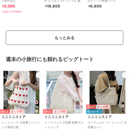
グ鞄かばん
付 ビジネス A4 シンプル 通勤
ルティング軽量トート
スムーク 19192
2,085
19,800
8,800
¥
¥
¥
2点以上で10%OFF
もっとみる
週末の小旅行にも頼れるビッグトート
SALE
まとめ割
SALE
SALE
まとめ割
まとめ割
¥500ｸｰﾎﾟﾝ
ミニミニストア
ミニミニストア
ミニミニストア
ニットバッグ 大容量トートバ
トートバッグ 大容量 軽量マル
コーデュロイ トートバッグ 大
ッグ肩掛け鞄
シェバッグ
容量カバン