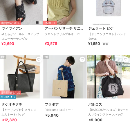
期間限定SALE
35%OFF
ヴィヴィアン
アーバンリサーチ サニーレーベル
ジェラート ピケ
やわらかソールレースアップ
フロントフリルプルオーバー
【ドラゴンクエスト】ハンド
スニーカーサンダル
タオル
¥2,690
¥3,575
¥1,650
新着
PR
PR
PR
期間限定SALE
¥888ｸｰﾎﾟﾝ
タケオキクチ
フラボア
バルコス
【キーリング付】メランジ
Rilakkuma ロゴトート
【BARCOS/バルコス】Bマーク
大人トートバッグ
入りラインストーンバッグ
5,940
¥
12,320
9,900
¥
¥