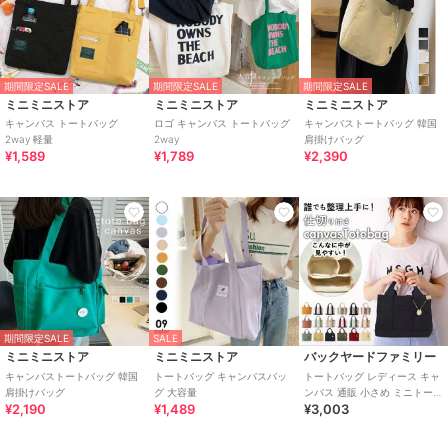
期間限定SALE
期間限定SALE
期間限定SALE
ミニミニストア
ミニミニストア
ミニミニストア
キャンバス トートバッグ
ロゴ キャンバス トートバッグ
キャンバストートバッグ 韓国
2way 軽量
2way
肩掛けバッグ
¥1,589
¥1,789
¥2,390
期間限定SALE
SALE
ミニミニストア
ミニミニストア
バックヤードファミリー
キャンバストートバッグ 韓国
トートバッグ キャンバスバッ
トートバッグ レディース キャ
肩掛けバッグ
グ 大容量
ンバス 通販 小さめ ミニトート
¥2,190
¥1,489
¥3,003
仕切り ミニトートバッグ おし
ゃれ