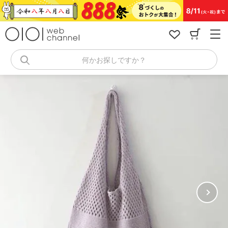
コ
ン
テ
ン
ツ
へ
何かお探しですか？
ス
キ
ッ
プ