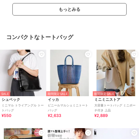
もっとみる
コンパクトなトートバッグ
SALE
期間限定SALE
期間限定SALE
シュベック
イッカ
ミニミニストア
ミニマル トライアングル トー
ビニールマルシェミニトート
大容量トートバッグ ミニポー
トバッグ
バッグ
チ付き 上品
¥550
¥2,633
¥2,889