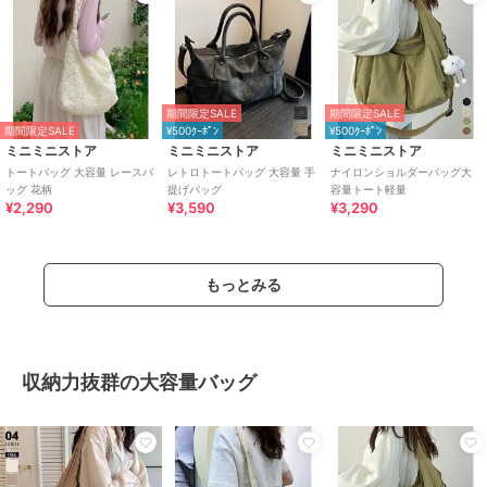
期間限定SALE
期間限定SALE
期間限定SALE
¥500ｸｰﾎﾟﾝ
¥500ｸｰﾎﾟﾝ
ミニミニストア
ミニミニストア
ミニミニストア
トートバッグ 大容量 レースバ
レトロトートバッグ 大容量 手
ナイロンショルダーバッグ大
ッグ 花柄
提げバッグ
容量トート軽量
¥2,290
¥3,590
¥3,290
もっとみる
収納力抜群の大容量バッグ