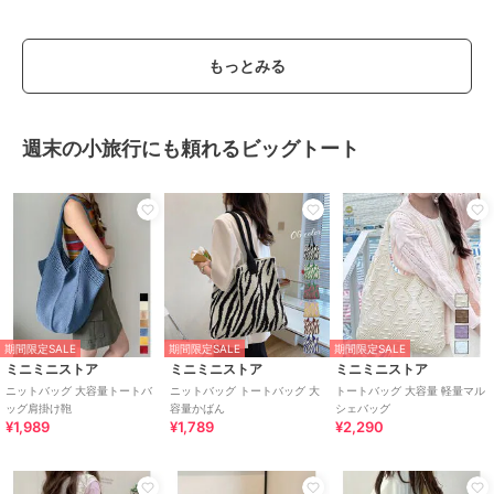
もっとみる
週末の小旅行にも頼れるビッグトート
期間限定SALE
期間限定SALE
期間限定SALE
ミニミニストア
ミニミニストア
ミニミニストア
ニットバッグ 大容量トートバ
ニットバッグ トートバッグ 大
トートバッグ 大容量 軽量マル
ッグ肩掛け鞄
容量かばん
シェバッグ
¥1,989
¥1,789
¥2,290