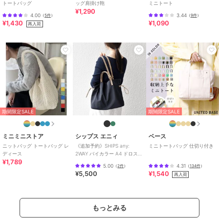
トートバッグ
ッグ肩掛け鞄
ミニトート
¥1,290
4.00
3.44
（
5件
）
（
9件
）
¥1,430
¥1,090
再入荷
期間限定SALE
期間限定SALE
ミニミニストア
シップス エニィ
ベース
ニットバッグ トートバッグ レ
《追加予約》SHIPS any:
ミニトートバッグ 仕切り付き
ディース
2WAY バイカラー A4 ドロスト
¥1,789
トート バッグ
5.00
4.31
（
2件
）
（
134件
）
¥5,500
¥1,540
再入荷
もっとみる