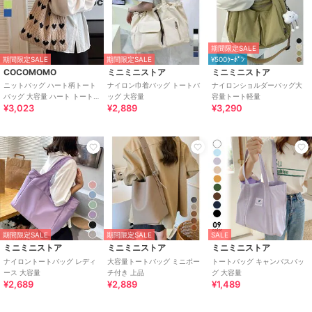
期間限定SALE
期間限定SALE
期間限定SALE
¥500ｸｰﾎﾟﾝ
COCOMOMO
ミニミニストア
ミニミニストア
ニットバッグ ハート柄トート
ナイロン巾着バッグ トートバ
ナイロンショルダーバッグ大
バッグ 大容量 ハート トートバ
ッグ 大容量
容量トート軽量
¥3,023
¥2,889
¥3,290
ッグ ケーブル編み ハート柄 ニ
ット 鞄
期間限定SALE
期間限定SALE
SALE
ミニミニストア
ミニミニストア
ミニミニストア
ナイロントートバッグ レディ
大容量トートバッグ ミニポー
トートバッグ キャンバスバッ
ース 大容量
チ付き 上品
グ 大容量
¥2,689
¥2,889
¥1,489