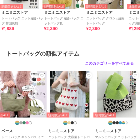
ークグレー、ダークグリーン、く
期間限定SALE
期間限定SALE
期間限定SALE
期間限定
すみベージュ、ブラック、くすみ
ミニミニストア
ミニミニストア
ミニミニストア
ミニ
ブルー、グリーン、ダークパープ
トートバッグ ニット編みバッ
トートバッグ 編みバッグ ニ
ニットバッグ クロシェ編み
ニット
グ 韓国風鞄
ットバッグ夏
トートバッグ
ッグ肩
ル、マスタード、ミントグリー
¥1,889
¥2,390
¥2,390
¥1,29
ン、オフホワイト、ダークブラウ
ン、ロイヤルブルー
サイズ
ワンサイズ
トートバッグの類似アイテム
素材
ポリエステル
このカテゴリーをすべてみる
商品のお取り扱い方法
原産国
中国製
SALE
期間限定SALE
期間限定SALE
ベース
ミニミニストア
ミニミニストア
トートバッグ キャンバス ミニ
ニットバッグ 大容量トートバ
マルシェバッグ ニットバッグ