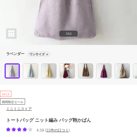
1/50
ラベンダー
ワンサイズ
×
SALE
期間限定セール
ミニミニストア
トートバッグ ニット編み バッグ鞄かばん
4.09
(
22件の口コミ
)