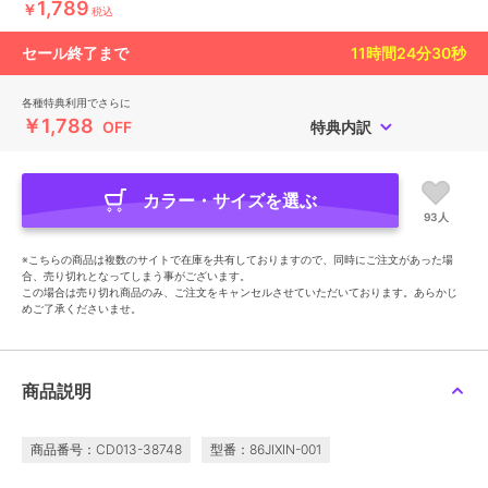
1,789
￥
税込
セール終了まで
11
時間
24
分
28
秒
各種特典利用でさらに
￥1,788
OFF
特典内訳
カラー・サイズを選ぶ
93人
※こちらの商品は複数のサイトで在庫を共有しておりますので、同時にご注文があった場
合、売り切れとなってしまう事がございます。
この場合は売り切れ商品のみ、ご注文をキャンセルさせていただいております。あらかじ
めご了承くださいませ。
商品説明
商品番号：CD013-38748
型番：86JIXIN-001