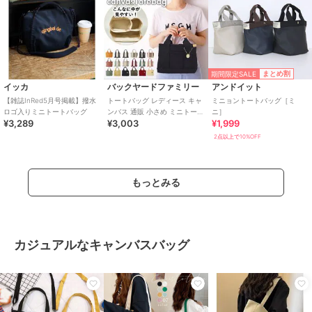
期間限定SALE
まとめ割
イッカ
バックヤードファミリー
アンドイット
【雑誌InRed5月号掲載】撥水
トートバッグ レディース キャ
ミニョントートバッグ［ミ
ロゴ入りミニトートバッグ
ンバス 通販 小さめ ミニトート
ニ］
¥3,289
¥3,003
¥1,999
仕切り ミニトートバッグ おし
ゃれ
2点以上で10%OFF
もっとみる
カジュアルなキャンバスバッグ