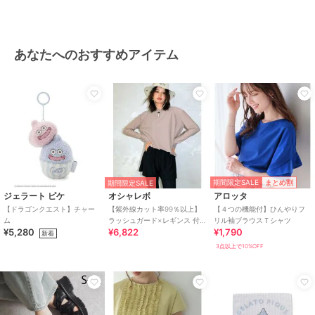
あなたへのおすすめアイテム
期間限定SALE
まとめ割
期間限定SALE
ジェラート ピケ
オシャレボ
アロッタ
【ドラゴンクエスト】チャー
【紫外線カット率99％以上】
【４つの機能付】ひんやりフ
ム
ラッシュガード×レギンス 付
リル袖ブラウスＴシャツ
¥5,280
¥6,822
¥1,790
き タンキニ
新着
3点以上で10%OFF