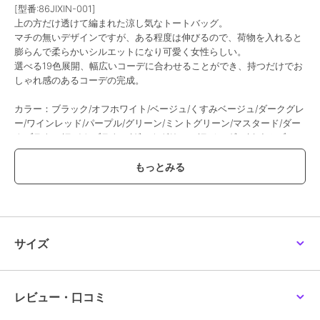
[型番:86JIXIN-001]
上の方だけ透けて編まれた涼し気なトートバッグ。
マチの無いデザインですが、ある程度は伸びるので、荷物を入れると
膨らんで柔らかいシルエットになり可愛く女性らしい。
選べる19色展開、幅広いコーデに合わせることができ、持つだけでお
しゃれ感のあるコーデの完成。
カラー：ブラック/オフホワイト/ベージュ/くすみベージュ/ダークグレ
ー/ワインレッド/パープル/グリーン/ミントグリーン/マスタード/ダー
クブラウン/ライトブラウン/ダークグリーン/ラベンダー/くすみブル
ー/ロイヤルブルー/薄イエロー/ライトブルー/ダークパープル
サイズ：
高さ:約33cm 上横幅:約39cm 底横幅:約38cm 持ち手高さ:約19cm 持
ち手長さ:約52cm（調節不可、取り外し不可）
■収納について
・A4対応（22×31cm)：〇
・ipadmini対応（19.6×13.5×0.7cm)：〇
サイズ
・長財布（10×20cm）：〇
・二つ折り財布:〇
・キーケース:〇
・ペットボトル横向き（500ml）：〇
レビュー・口コミ
・ペットボトル縦向き（500ml）：〇