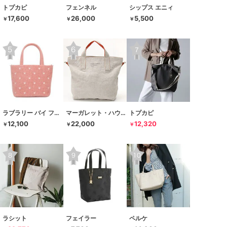
トプカピ
フェンネル
シップス エニィ
17,600
26,000
5,500
￥
￥
￥
ラブラリー バイ フェイラー
マーガレット・ハウエル アイデア
トプカピ
12,100
22,000
12,320
￥
￥
￥
ラシット
フェイラー
ペルケ